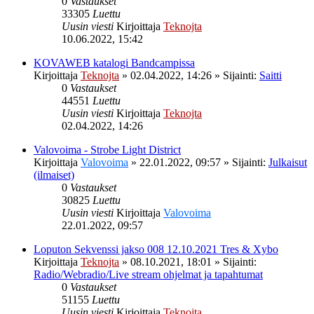
0
Vastaukset
33305
Luettu
Uusin viesti
Kirjoittaja
Teknojta
10.06.2022, 15:42
KOVAWEB katalogi Bandcampissa
Kirjoittaja
Teknojta
»
02.04.2022, 14:26
» Sijainti:
Saitti
0
Vastaukset
44551
Luettu
Uusin viesti
Kirjoittaja
Teknojta
02.04.2022, 14:26
Valovoima - Strobe Light District
Kirjoittaja
Valovoima
»
22.01.2022, 09:57
» Sijainti:
Julkaisut
(ilmaiset)
0
Vastaukset
30825
Luettu
Uusin viesti
Kirjoittaja
Valovoima
22.01.2022, 09:57
Loputon Sekvenssi jakso 008 12.10.2021 Tres & Xybo
Kirjoittaja
Teknojta
»
08.10.2021, 18:01
» Sijainti:
Radio/Webradio/Live stream ohjelmat ja tapahtumat
0
Vastaukset
51155
Luettu
Uusin viesti
Kirjoittaja
Teknojta