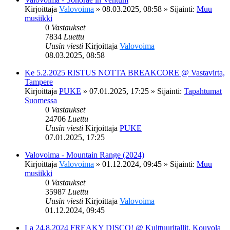
Kirjoittaja
Valovoima
»
08.03.2025, 08:58
» Sijainti:
Muu
musiikki
0
Vastaukset
7834
Luettu
Uusin viesti
Kirjoittaja
Valovoima
08.03.2025, 08:58
Ke 5.2.2025 RISTUS NOTTA BREAKCORE @ Vastavirta,
Tampere
Kirjoittaja
PUKE
»
07.01.2025, 17:25
» Sijainti:
Tapahtumat
Suomessa
0
Vastaukset
24706
Luettu
Uusin viesti
Kirjoittaja
PUKE
07.01.2025, 17:25
Valovoima - Mountain Range (2024)
Kirjoittaja
Valovoima
»
01.12.2024, 09:45
» Sijainti:
Muu
musiikki
0
Vastaukset
35987
Luettu
Uusin viesti
Kirjoittaja
Valovoima
01.12.2024, 09:45
La 24.8.2024 FREAKY DISCO! @ Kulttuuritallit, Kouvola