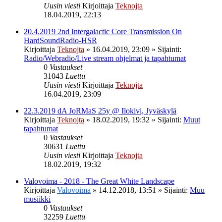
Uusin viesti
Kirjoittaja
Teknojta
18.04.2019, 22:13
20.4.2019 2nd Intergalactic Core Transmission On
HardSoundRadio-HSR
Kirjoittaja
Teknojta
»
16.04.2019, 23:09
» Sijainti:
Radio/Webradio/Live stream ohjelmat ja tapahtumat
0
Vastaukset
31043
Luettu
Uusin viesti
Kirjoittaja
Teknojta
16.04.2019, 23:09
22.3.2019 dA JoRMaS 25y @ Ilokivi, Jyväskylä
Kirjoittaja
Teknojta
»
18.02.2019, 19:32
» Sijainti:
Muut
tapahtumat
0
Vastaukset
30631
Luettu
Uusin viesti
Kirjoittaja
Teknojta
18.02.2019, 19:32
Valovoima - 2018 - The Great White Landscape
Kirjoittaja
Valovoima
»
14.12.2018, 13:51
» Sijainti:
Muu
musiikki
0
Vastaukset
32259
Luettu