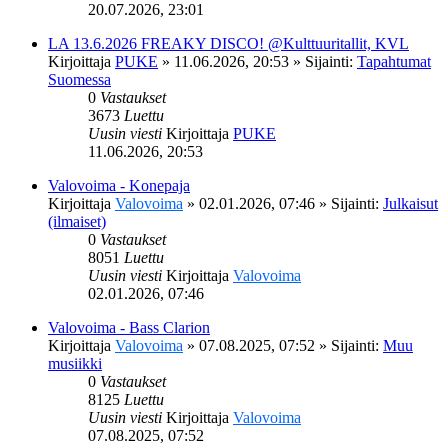
20.07.2026, 23:01
LA 13.6.2026 FREAKY DISCO! @Kulttuuritallit, KVL
Kirjoittaja
PUKE
»
11.06.2026, 20:53
» Sijainti:
Tapahtumat
Suomessa
0
Vastaukset
3673
Luettu
Uusin viesti
Kirjoittaja
PUKE
11.06.2026, 20:53
Valovoima - Konepaja
Kirjoittaja
Valovoima
»
02.01.2026, 07:46
» Sijainti:
Julkaisut
(ilmaiset)
0
Vastaukset
8051
Luettu
Uusin viesti
Kirjoittaja
Valovoima
02.01.2026, 07:46
Valovoima - Bass Clarion
Kirjoittaja
Valovoima
»
07.08.2025, 07:52
» Sijainti:
Muu
musiikki
0
Vastaukset
8125
Luettu
Uusin viesti
Kirjoittaja
Valovoima
07.08.2025, 07:52