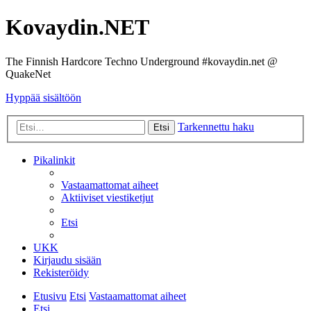
Kovaydin.NET
The Finnish Hardcore Techno Underground #kovaydin.net @
QuakeNet
Hyppää sisältöön
Tarkennettu haku
Etsi
Pikalinkit
Vastaamattomat aiheet
Aktiiviset viestiketjut
Etsi
UKK
Kirjaudu sisään
Rekisteröidy
Etusivu
Etsi
Vastaamattomat aiheet
Etsi