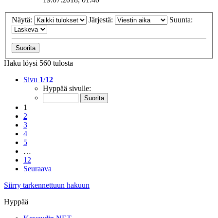
Näytä:
Järjestä:
Suunta:
Haku löysi 560 tulosta
Sivu
1
/
12
Hyppää sivulle:
1
2
3
4
5
…
12
Seuraava
Siirry tarkennettuun hakuun
Hyppää