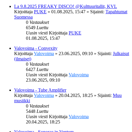
La 9.8.2025 FREAKY DISCO! @Kulttuuritallit, KVL
Kirjoittaja
PUKE
»
01.08.2025, 15:47
» Sijainti:
Tapahtumat
Suomessa
0
Vastaukset
6549
Luettu
Uusin viesti
Kirjoittaja
PUKE
01.08.2025, 15:47
Valovoima - Convexity
Kirjoittaja
Valovoima
»
23.06.2025, 09:10
» Sijainti:
Julkaisut
(ilmaiset)
0
Vastaukset
6427
Luettu
Uusin viesti
Kirjoittaja
Valovoima
23.06.2025, 09:10
Valovoima - Tube Amplifier
Kirjoittaja
Valovoima
»
20.04.2025, 18:25
» Sijainti:
Muu
musiikki
0
Vastaukset
5448
Luettu
Uusin viesti
Kirjoittaja
Valovoima
20.04.2025, 18:25
Valovoima - Sonorae in Ventum