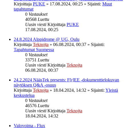
Kirjoittaja
PUKE
»
17.08.2024, 00:25
» Sijainti:
Muut
tapahtumat
0
Vastaukset
40568
Luettu
Uusin viesti
Kirjoittaja
PUKE
17.08.2024, 00:25
24.8.2024 Alppidrome @ UG, Oulu
Kirjoittaja
Teknojta
»
06.08.2024, 00:37
» Sijainti:
Tapahtumat Suomessa
0
Vastaukset
33751
Luettu
Uusin viesti
Kirjoittaja
Teknojta
06.08.2024, 00:37
24.2.2024 NääsTek presents: F[r]EE -dokumenttielokuvan
näytöksen Q&A -osuus
Kirjoittaja
Teknojta
»
18.04.2024, 14:32
» Sijainti:
Yleistä
keskustelua
0
Vastaukset
46576
Luettu
Uusin viesti
Kirjoittaja
Teknojta
18.04.2024, 14:32
Valovoima - Flux