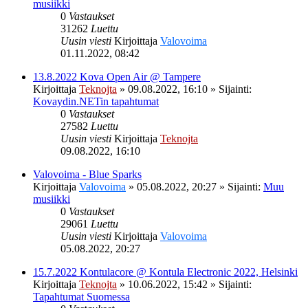
musiikki
0
Vastaukset
31262
Luettu
Uusin viesti
Kirjoittaja
Valovoima
01.11.2022, 08:42
13.8.2022 Kova Open Air @ Tampere
Kirjoittaja
Teknojta
»
09.08.2022, 16:10
» Sijainti:
Kovaydin.NETin tapahtumat
0
Vastaukset
27582
Luettu
Uusin viesti
Kirjoittaja
Teknojta
09.08.2022, 16:10
Valovoima - Blue Sparks
Kirjoittaja
Valovoima
»
05.08.2022, 20:27
» Sijainti:
Muu
musiikki
0
Vastaukset
29061
Luettu
Uusin viesti
Kirjoittaja
Valovoima
05.08.2022, 20:27
15.7.2022 Kontulacore @ Kontula Electronic 2022, Helsinki
Kirjoittaja
Teknojta
»
10.06.2022, 15:42
» Sijainti:
Tapahtumat Suomessa