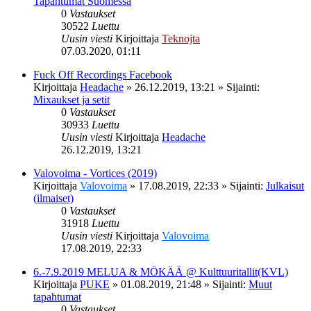
Tapahtumat Suomessa
0
Vastaukset
30522
Luettu
Uusin viesti
Kirjoittaja
Teknojta
07.03.2020, 01:11
Fuck Off Recordings Facebook
Kirjoittaja
Headache
»
26.12.2019, 13:21
» Sijainti:
Mixaukset ja setit
0
Vastaukset
30933
Luettu
Uusin viesti
Kirjoittaja
Headache
26.12.2019, 13:21
Valovoima - Vortices (2019)
Kirjoittaja
Valovoima
»
17.08.2019, 22:33
» Sijainti:
Julkaisut
(ilmaiset)
0
Vastaukset
31918
Luettu
Uusin viesti
Kirjoittaja
Valovoima
17.08.2019, 22:33
6.-7.9.2019 MELUA & MÖKÄÄ @ Kulttuuritallit(KVL)
Kirjoittaja
PUKE
»
01.08.2019, 21:48
» Sijainti:
Muut
tapahtumat
0
Vastaukset