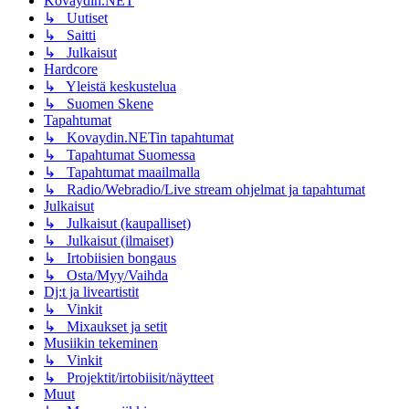
Kovaydin.NET
↳ Uutiset
↳ Saitti
↳ Julkaisut
Hardcore
↳ Yleistä keskustelua
↳ Suomen Skene
Tapahtumat
↳ Kovaydin.NETin tapahtumat
↳ Tapahtumat Suomessa
↳ Tapahtumat maailmalla
↳ Radio/Webradio/Live stream ohjelmat ja tapahtumat
Julkaisut
↳ Julkaisut (kaupalliset)
↳ Julkaisut (ilmaiset)
↳ Irtobiisien bongaus
↳ Osta/Myy/Vaihda
Dj:t ja liveartistit
↳ Vinkit
↳ Mixaukset ja setit
Musiikin tekeminen
↳ Vinkit
↳ Projektit/irtobiisit/näytteet
Muut