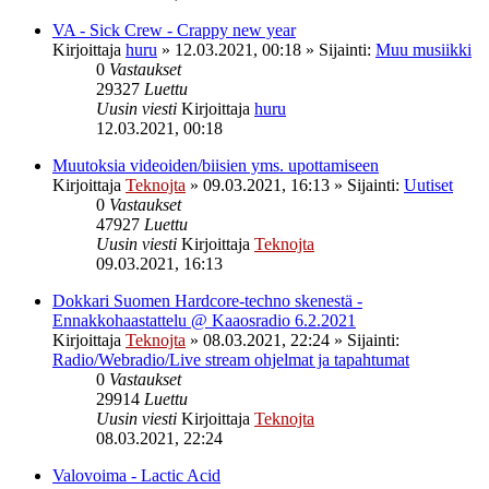
VA - Sick Crew - Crappy new year
Kirjoittaja
huru
»
12.03.2021, 00:18
» Sijainti:
Muu musiikki
0
Vastaukset
29327
Luettu
Uusin viesti
Kirjoittaja
huru
12.03.2021, 00:18
Muutoksia videoiden/biisien yms. upottamiseen
Kirjoittaja
Teknojta
»
09.03.2021, 16:13
» Sijainti:
Uutiset
0
Vastaukset
47927
Luettu
Uusin viesti
Kirjoittaja
Teknojta
09.03.2021, 16:13
Dokkari Suomen Hardcore-techno skenestä -
Ennakkohaastattelu @ Kaaosradio 6.2.2021
Kirjoittaja
Teknojta
»
08.03.2021, 22:24
» Sijainti:
Radio/Webradio/Live stream ohjelmat ja tapahtumat
0
Vastaukset
29914
Luettu
Uusin viesti
Kirjoittaja
Teknojta
08.03.2021, 22:24
Valovoima - Lactic Acid