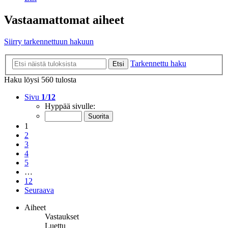
Vastaamattomat aiheet
Siirry tarkennettuun hakuun
Tarkennettu haku
Etsi
Haku löysi 560 tulosta
Sivu
1
/
12
Hyppää sivulle:
1
2
3
4
5
…
12
Seuraava
Aiheet
Vastaukset
Luettu