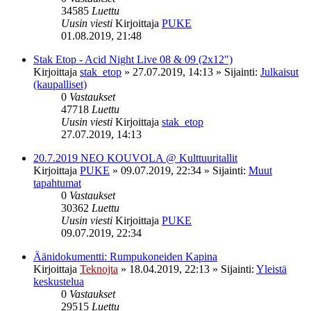
34585
Luettu
Uusin viesti
Kirjoittaja
PUKE
01.08.2019, 21:48
Stak Etop - Acid Night Live 08 & 09 (2x12")
Kirjoittaja
stak_etop
»
27.07.2019, 14:13
» Sijainti:
Julkaisut
(kaupalliset)
0
Vastaukset
47718
Luettu
Uusin viesti
Kirjoittaja
stak_etop
27.07.2019, 14:13
20.7.2019 NEO KOUVOLA @ Kulttuuritallit
Kirjoittaja
PUKE
»
09.07.2019, 22:34
» Sijainti:
Muut
tapahtumat
0
Vastaukset
30362
Luettu
Uusin viesti
Kirjoittaja
PUKE
09.07.2019, 22:34
Äänidokumentti: Rumpukoneiden Kapina
Kirjoittaja
Teknojta
»
18.04.2019, 22:13
» Sijainti:
Yleistä
keskustelua
0
Vastaukset
29515
Luettu