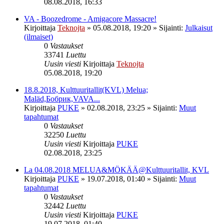
08.08.2018, 16:33
VA - Boozedrome - Amigacore Massacre!
Kirjoittaja
Teknojta
»
05.08.2018, 19:20
» Sijainti:
Julkaisut
(ilmaiset)
0
Vastaukset
33741
Luettu
Uusin viesti
Kirjoittaja
Teknojta
05.08.2018, 19:20
18.8.2018, Kulttuuritallit(KVL) Melua;
Maläd,Бобрик,VAVA...
Kirjoittaja
PUKE
»
02.08.2018, 23:25
» Sijainti:
Muut
tapahtumat
0
Vastaukset
32250
Luettu
Uusin viesti
Kirjoittaja
PUKE
02.08.2018, 23:25
La 04.08.2018 MELUA&MÖKÄÄ@Kulttuuritallit, KVL
Kirjoittaja
PUKE
»
19.07.2018, 01:40
» Sijainti:
Muut
tapahtumat
0
Vastaukset
32442
Luettu
Uusin viesti
Kirjoittaja
PUKE
19.07.2018, 01:40