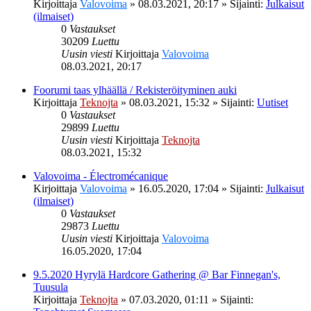
Kirjoittaja
Valovoima
»
08.03.2021, 20:17
» Sijainti:
Julkaisut
(ilmaiset)
0
Vastaukset
30209
Luettu
Uusin viesti
Kirjoittaja
Valovoima
08.03.2021, 20:17
Foorumi taas ylhäällä / Rekisteröityminen auki
Kirjoittaja
Teknojta
»
08.03.2021, 15:32
» Sijainti:
Uutiset
0
Vastaukset
29899
Luettu
Uusin viesti
Kirjoittaja
Teknojta
08.03.2021, 15:32
Valovoima - Électromécanique
Kirjoittaja
Valovoima
»
16.05.2020, 17:04
» Sijainti:
Julkaisut
(ilmaiset)
0
Vastaukset
29873
Luettu
Uusin viesti
Kirjoittaja
Valovoima
16.05.2020, 17:04
9.5.2020 Hyrylä Hardcore Gathering @ Bar Finnegan's,
Tuusula
Kirjoittaja
Teknojta
»
07.03.2020, 01:11
» Sijainti: