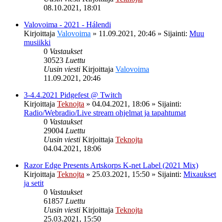
08.10.2021, 18:01
Valovoima - 2021 - Hálendi
Kirjoittaja
Valovoima
»
11.09.2021, 20:46
» Sijainti:
Muu
musiikki
0
Vastaukset
30523
Luettu
Uusin viesti
Kirjoittaja
Valovoima
11.09.2021, 20:46
3-4.4.2021 Pidgefest @ Twitch
Kirjoittaja
Teknojta
»
04.04.2021, 18:06
» Sijainti:
Radio/Webradio/Live stream ohjelmat ja tapahtumat
0
Vastaukset
29004
Luettu
Uusin viesti
Kirjoittaja
Teknojta
04.04.2021, 18:06
Razor Edge Presents Artskorps K-net Label (2021 Mix)
Kirjoittaja
Teknojta
»
25.03.2021, 15:50
» Sijainti:
Mixaukset
ja setit
0
Vastaukset
61857
Luettu
Uusin viesti
Kirjoittaja
Teknojta
25.03.2021, 15:50