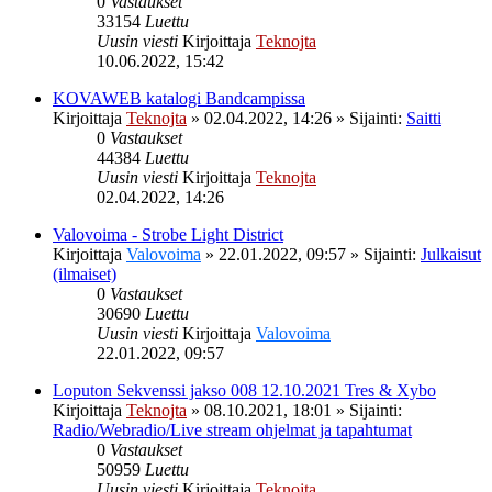
0
Vastaukset
33154
Luettu
Uusin viesti
Kirjoittaja
Teknojta
10.06.2022, 15:42
KOVAWEB katalogi Bandcampissa
Kirjoittaja
Teknojta
»
02.04.2022, 14:26
» Sijainti:
Saitti
0
Vastaukset
44384
Luettu
Uusin viesti
Kirjoittaja
Teknojta
02.04.2022, 14:26
Valovoima - Strobe Light District
Kirjoittaja
Valovoima
»
22.01.2022, 09:57
» Sijainti:
Julkaisut
(ilmaiset)
0
Vastaukset
30690
Luettu
Uusin viesti
Kirjoittaja
Valovoima
22.01.2022, 09:57
Loputon Sekvenssi jakso 008 12.10.2021 Tres & Xybo
Kirjoittaja
Teknojta
»
08.10.2021, 18:01
» Sijainti:
Radio/Webradio/Live stream ohjelmat ja tapahtumat
0
Vastaukset
50959
Luettu
Uusin viesti
Kirjoittaja
Teknojta