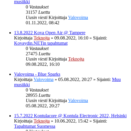
musiikki
0
Vastaukset
31157
Luettu
Uusin viesti
Kirjoittaja
Valovoima
01.11.2022, 08:42
13.8.2022 Kova Open Air @ Tampere
Kirjoittaja
Teknojta
»
09.08.2022, 16:10
» Sijainti:
Kovaydin.NETin tapahtumat
0
Vastaukset
27475
Luettu
Uusin viesti
Kirjoittaja
Teknojta
09.08.2022, 16:10
Valovoima - Blue Sparks
Kirjoittaja
Valovoima
»
05.08.2022, 20:27
» Sijainti:
Muu
musiikki
0
Vastaukset
28955
Luettu
Uusin viesti
Kirjoittaja
Valovoima
05.08.2022, 20:27
15.7.2022 Kontulacore @ Kontula Electronic 2022, Helsinki
Kirjoittaja
Teknojta
»
10.06.2022, 15:42
» Sijainti:
Tapahtumat Suomessa