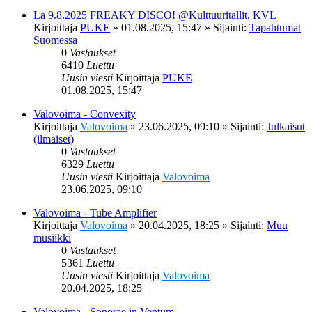
La 9.8.2025 FREAKY DISCO! @Kulttuuritallit, KVL
Kirjoittaja
PUKE
»
01.08.2025, 15:47
» Sijainti:
Tapahtumat
Suomessa
0
Vastaukset
6410
Luettu
Uusin viesti
Kirjoittaja
PUKE
01.08.2025, 15:47
Valovoima - Convexity
Kirjoittaja
Valovoima
»
23.06.2025, 09:10
» Sijainti:
Julkaisut
(ilmaiset)
0
Vastaukset
6329
Luettu
Uusin viesti
Kirjoittaja
Valovoima
23.06.2025, 09:10
Valovoima - Tube Amplifier
Kirjoittaja
Valovoima
»
20.04.2025, 18:25
» Sijainti:
Muu
musiikki
0
Vastaukset
5361
Luettu
Uusin viesti
Kirjoittaja
Valovoima
20.04.2025, 18:25
Valovoima - Sonorae in Ventum