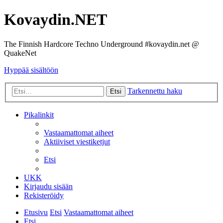
Kovaydin.NET
The Finnish Hardcore Techno Underground #kovaydin.net @
QuakeNet
Hyppää sisältöön
Tarkennettu haku
Etsi
Pikalinkit
Vastaamattomat aiheet
Aktiiviset viestiketjut
Etsi
UKK
Kirjaudu sisään
Rekisteröidy
Etusivu
Etsi
Vastaamattomat aiheet
Etsi