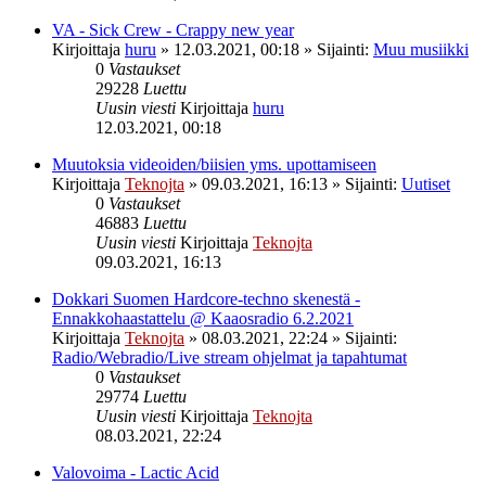
VA - Sick Crew - Crappy new year
Kirjoittaja
huru
»
12.03.2021, 00:18
» Sijainti:
Muu musiikki
0
Vastaukset
29228
Luettu
Uusin viesti
Kirjoittaja
huru
12.03.2021, 00:18
Muutoksia videoiden/biisien yms. upottamiseen
Kirjoittaja
Teknojta
»
09.03.2021, 16:13
» Sijainti:
Uutiset
0
Vastaukset
46883
Luettu
Uusin viesti
Kirjoittaja
Teknojta
09.03.2021, 16:13
Dokkari Suomen Hardcore-techno skenestä -
Ennakkohaastattelu @ Kaaosradio 6.2.2021
Kirjoittaja
Teknojta
»
08.03.2021, 22:24
» Sijainti:
Radio/Webradio/Live stream ohjelmat ja tapahtumat
0
Vastaukset
29774
Luettu
Uusin viesti
Kirjoittaja
Teknojta
08.03.2021, 22:24
Valovoima - Lactic Acid