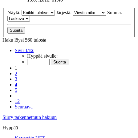
Näytä:
Järjestä:
Suunta:
Haku löysi 560 tulosta
Sivu
1
/
12
Hyppää sivulle:
1
2
3
4
5
…
12
Seuraava
Siirry tarkennettuun hakuun
Hyppää