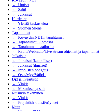
Kovaydin.NET
↳ Uutiset
↳ Saitti
↳ Julkaisut
Hardcore
↳ Yleistä keskustelua
↳ Suomen Skene
Tapahtumat
↳ Kovaydin.NETin tapahtumat
↳ Tapahtumat Suomessa
↳ Tapahtumat maailmalla
↳ Radio/Webradio/Live stream ohjelmat ja tapahtumat
Julkaisut
↳ Julkaisut (kaupalliset)
↳ Julkaisut (ilmaiset)
↳ Irtobiisien bongaus
↳ Osta/Myy/Vaihda
Dj:t ja liveartistit
↳ Vinkit
↳ Mixaukset ja setit
Musiikin tekeminen
↳ Vinkit
↳ Projektit/irtobiisit/näytteet
Muut