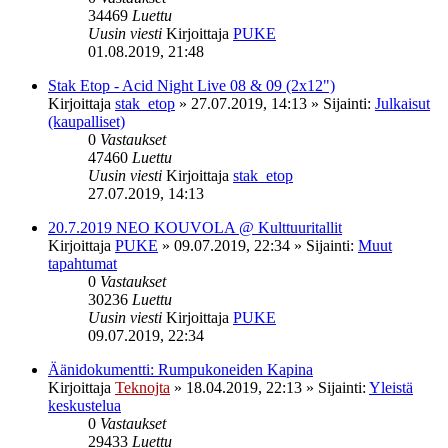
34469
Luettu
Uusin viesti
Kirjoittaja
PUKE
01.08.2019, 21:48
Stak Etop - Acid Night Live 08 & 09 (2x12")
Kirjoittaja
stak_etop
»
27.07.2019, 14:13
» Sijainti:
Julkaisut
(kaupalliset)
0
Vastaukset
47460
Luettu
Uusin viesti
Kirjoittaja
stak_etop
27.07.2019, 14:13
20.7.2019 NEO KOUVOLA @ Kulttuuritallit
Kirjoittaja
PUKE
»
09.07.2019, 22:34
» Sijainti:
Muut
tapahtumat
0
Vastaukset
30236
Luettu
Uusin viesti
Kirjoittaja
PUKE
09.07.2019, 22:34
Äänidokumentti: Rumpukoneiden Kapina
Kirjoittaja
Teknojta
»
18.04.2019, 22:13
» Sijainti:
Yleistä
keskustelua
0
Vastaukset
29433
Luettu