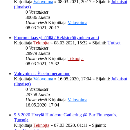
Kirjoittaja
Valovoima
»
08.03.2021, 20:17
» Sijainti:
Julkaisut
(ilmaiset)
0
Vastaukset
30086
Luettu
Uusin viesti
Kirjoittaja
Valovoima
08.03.2021, 20:17
Foorumi taas ylhäällä / Rekisteröityminen auki
Kirjoittaja
Teknojta
»
08.03.2021, 15:32
» Sijainti:
Uutiset
0
Vastaukset
28979
Luettu
Uusin viesti
Kirjoittaja
Teknojta
08.03.2021, 15:32
Valovoima - Électromécanique
Kirjoittaja
Valovoima
»
16.05.2020, 17:04
» Sijainti:
Julkaisut
(ilmaiset)
0
Vastaukset
29758
Luettu
Uusin viesti
Kirjoittaja
Valovoima
16.05.2020, 17:04
9.5.2020 Hyrylä Hardcore Gathering @ Bar Finnegan's,
Tuusula
Kirjoittaja
Teknojta
»
07.03.2020, 01:11
» Sijainti: