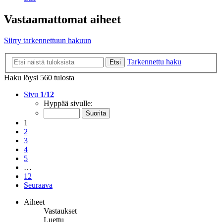
Vastaamattomat aiheet
Siirry tarkennettuun hakuun
Tarkennettu haku
Etsi
Haku löysi 560 tulosta
Sivu
1
/
12
Hyppää sivulle:
1
2
3
4
5
…
12
Seuraava
Aiheet
Vastaukset
Luettu