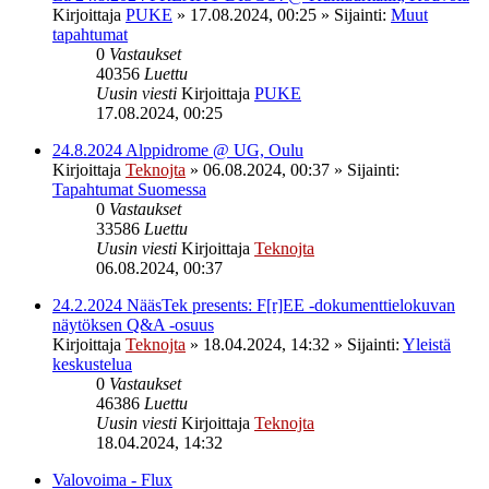
Kirjoittaja
PUKE
»
17.08.2024, 00:25
» Sijainti:
Muut
tapahtumat
0
Vastaukset
40356
Luettu
Uusin viesti
Kirjoittaja
PUKE
17.08.2024, 00:25
24.8.2024 Alppidrome @ UG, Oulu
Kirjoittaja
Teknojta
»
06.08.2024, 00:37
» Sijainti:
Tapahtumat Suomessa
0
Vastaukset
33586
Luettu
Uusin viesti
Kirjoittaja
Teknojta
06.08.2024, 00:37
24.2.2024 NääsTek presents: F[r]EE -dokumenttielokuvan
näytöksen Q&A -osuus
Kirjoittaja
Teknojta
»
18.04.2024, 14:32
» Sijainti:
Yleistä
keskustelua
0
Vastaukset
46386
Luettu
Uusin viesti
Kirjoittaja
Teknojta
18.04.2024, 14:32
Valovoima - Flux