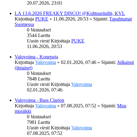
20.07.2026, 23:01
LA 13.6.2026 FREAKY DISCO! @Kulttuuritallit, KVL
Kirjoittaja
PUKE
»
11.06.2026, 20:53
» Sijainti:
Tapahtumat
Suomessa
0
Vastaukset
3544
Luettu
Uusin viesti
Kirjoittaja
PUKE
11.06.2026, 20:53
Valovoima - Konepaja
Kirjoittaja
Valovoima
»
02.01.2026, 07:46
» Sijainti:
Julkaisut
(ilmaiset)
0
Vastaukset
7848
Luettu
Uusin viesti
Kirjoittaja
Valovoima
02.01.2026, 07:46
Valovoima - Bass Clarion
Kirjoittaja
Valovoima
»
07.08.2025, 07:52
» Sijainti:
Muu
musiikki
0
Vastaukset
7981
Luettu
Uusin viesti
Kirjoittaja
Valovoima
07.08.2025, 07:52