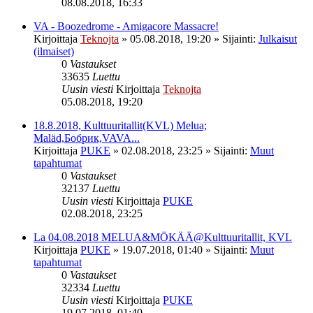
08.08.2018, 16:33
VA - Boozedrome - Amigacore Massacre!
Kirjoittaja
Teknojta
»
05.08.2018, 19:20
» Sijainti:
Julkaisut
(ilmaiset)
0
Vastaukset
33635
Luettu
Uusin viesti
Kirjoittaja
Teknojta
05.08.2018, 19:20
18.8.2018, Kulttuuritallit(KVL) Melua;
Maläd,Бобрик,VAVA...
Kirjoittaja
PUKE
»
02.08.2018, 23:25
» Sijainti:
Muut
tapahtumat
0
Vastaukset
32137
Luettu
Uusin viesti
Kirjoittaja
PUKE
02.08.2018, 23:25
La 04.08.2018 MELUA&MÖKÄÄ@Kulttuuritallit, KVL
Kirjoittaja
PUKE
»
19.07.2018, 01:40
» Sijainti:
Muut
tapahtumat
0
Vastaukset
32334
Luettu
Uusin viesti
Kirjoittaja
PUKE
19.07.2018, 01:40