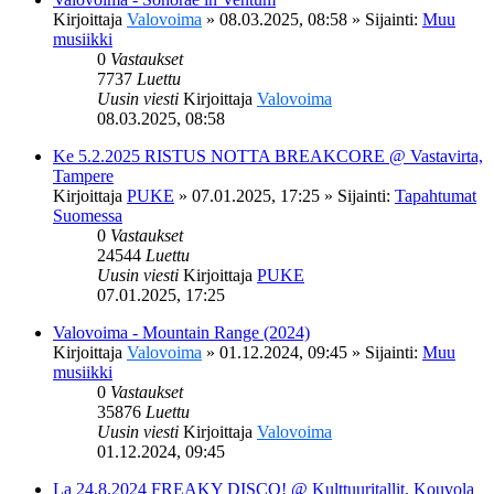
Kirjoittaja
Valovoima
»
08.03.2025, 08:58
» Sijainti:
Muu
musiikki
0
Vastaukset
7737
Luettu
Uusin viesti
Kirjoittaja
Valovoima
08.03.2025, 08:58
Ke 5.2.2025 RISTUS NOTTA BREAKCORE @ Vastavirta,
Tampere
Kirjoittaja
PUKE
»
07.01.2025, 17:25
» Sijainti:
Tapahtumat
Suomessa
0
Vastaukset
24544
Luettu
Uusin viesti
Kirjoittaja
PUKE
07.01.2025, 17:25
Valovoima - Mountain Range (2024)
Kirjoittaja
Valovoima
»
01.12.2024, 09:45
» Sijainti:
Muu
musiikki
0
Vastaukset
35876
Luettu
Uusin viesti
Kirjoittaja
Valovoima
01.12.2024, 09:45
La 24.8.2024 FREAKY DISCO! @ Kulttuuritallit, Kouvola