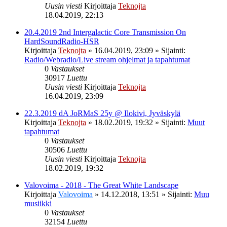
Uusin viesti
Kirjoittaja
Teknojta
18.04.2019, 22:13
20.4.2019 2nd Intergalactic Core Transmission On
HardSoundRadio-HSR
Kirjoittaja
Teknojta
»
16.04.2019, 23:09
» Sijainti:
Radio/Webradio/Live stream ohjelmat ja tapahtumat
0
Vastaukset
30917
Luettu
Uusin viesti
Kirjoittaja
Teknojta
16.04.2019, 23:09
22.3.2019 dA JoRMaS 25y @ Ilokivi, Jyväskylä
Kirjoittaja
Teknojta
»
18.02.2019, 19:32
» Sijainti:
Muut
tapahtumat
0
Vastaukset
30506
Luettu
Uusin viesti
Kirjoittaja
Teknojta
18.02.2019, 19:32
Valovoima - 2018 - The Great White Landscape
Kirjoittaja
Valovoima
»
14.12.2018, 13:51
» Sijainti:
Muu
musiikki
0
Vastaukset
32154
Luettu