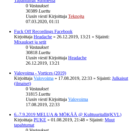
Tapahtumat Suomessa
0
Vastaukset
30389
Luettu
Uusin viesti
Kirjoittaja
Teknojta
07.03.2020, 01:11
Fuck Off Recordings Facebook
Kirjoittaja
Headache
»
26.12.2019, 13:21
» Sijainti:
Mixaukset ja setit
0
Vastaukset
30818
Luettu
Uusin viesti
Kirjoittaja
Headache
26.12.2019, 13:21
Valovoima - Vortices (2019)
Kirjoittaja
Valovoima
»
17.08.2019, 22:33
» Sijainti:
Julkaisut
(ilmaiset)
0
Vastaukset
31815
Luettu
Uusin viesti
Kirjoittaja
Valovoima
17.08.2019, 22:33
6.-7.9.2019 MELUA & MÖKÄÄ @ Kulttuuritallit(KVL)
Kirjoittaja
PUKE
»
01.08.2019, 21:48
» Sijainti:
Muut
tapahtumat
0
Vastaukset