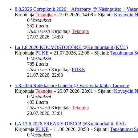
8.8.2026 Corepiknik 2026 + Afterparty @ Näsinpuisto + Vasta
Kirjoittaja
Teknojta
»
27.07.2026, 14:08
» Sijainti:
Kovaydin.N
0
Vastaukset
552
Luettu
Uusin viesti
Kirjoittaja
Teknojta
27.07.2026, 14:08
La 1.8.2026 KOUVOSTOCORE @Kulttuuritallit (KVL)
Kirjoittaja
PUKE
»
21.07.2026, 22:08
» Sijainti:
Tapahtumat S
0
Vastaukset
785
Luettu
Uusin viesti
Kirjoittaja
PUKE
21.07.2026, 22:08
5.8.2026 Ratikkacore Gaiden @ Vastavirta-klubi, Tampere
Kirjoittaja
Teknojta
»
20.07.2026, 23:01
» Sijainti:
Kovaydin.N
0
Vastaukset
403
Luettu
Uusin viesti
Kirjoittaja
Teknojta
20.07.2026, 23:01
LA 13.6.2026 FREAKY DISCO! @Kulttuuritallit, KVL
Kirjoittaja
PUKE
»
11.06.2026, 20:53
» Sijainti:
Tapahtumat S
0
Vastaukset