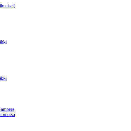
ilmaiset)
ikki
ikki
Tampere
uomessa