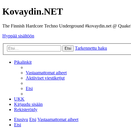
Kovaydin.NET
The Finnish Hardcore Techno Underground #kovaydin.net @ Quake
Hyppää sisältöön
Tarkennettu haku
Etsi
Pikalinkit
Vastaamattomat aiheet
Aktiiviset viestiketjut
Etsi
UKK
Kirjaudu sisään
Rekisteröidy
Etusivu
Etsi
Vastaamattomat aiheet
Etsi