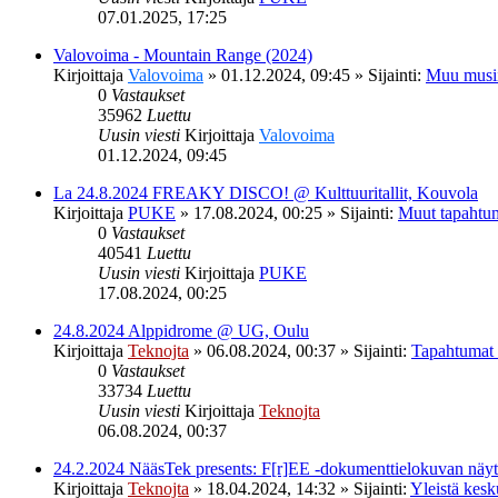
07.01.2025, 17:25
Valovoima - Mountain Range (2024)
Kirjoittaja
Valovoima
»
01.12.2024, 09:45
» Sijainti:
Muu musi
0
Vastaukset
35962
Luettu
Uusin viesti
Kirjoittaja
Valovoima
01.12.2024, 09:45
La 24.8.2024 FREAKY DISCO! @ Kulttuuritallit, Kouvola
Kirjoittaja
PUKE
»
17.08.2024, 00:25
» Sijainti:
Muut tapahtu
0
Vastaukset
40541
Luettu
Uusin viesti
Kirjoittaja
PUKE
17.08.2024, 00:25
24.8.2024 Alppidrome @ UG, Oulu
Kirjoittaja
Teknojta
»
06.08.2024, 00:37
» Sijainti:
Tapahtumat
0
Vastaukset
33734
Luettu
Uusin viesti
Kirjoittaja
Teknojta
06.08.2024, 00:37
24.2.2024 NääsTek presents: F[r]EE -dokumenttielokuvan nä
Kirjoittaja
Teknojta
»
18.04.2024, 14:32
» Sijainti:
Yleistä kesk