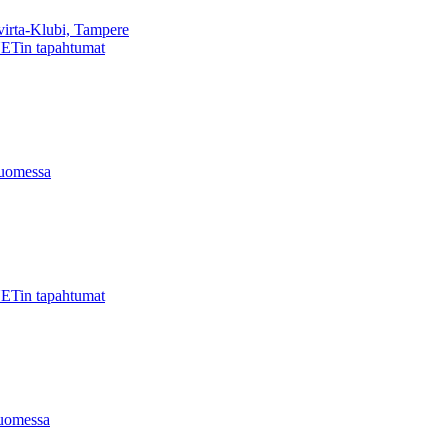
virta-Klubi, Tampere
ETin tapahtumat
uomessa
ETin tapahtumat
uomessa