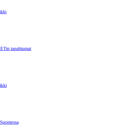
kki
ETin tapahtumat
ikki
 Suomessa