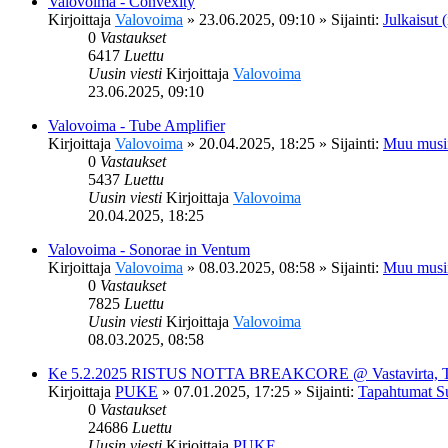
Valovoima - Convexity
Kirjoittaja
Valovoima
»
23.06.2025, 09:10
» Sijainti:
Julkaisut (
0
Vastaukset
6417
Luettu
Uusin viesti
Kirjoittaja
Valovoima
23.06.2025, 09:10
Valovoima - Tube Amplifier
Kirjoittaja
Valovoima
»
20.04.2025, 18:25
» Sijainti:
Muu musi
0
Vastaukset
5437
Luettu
Uusin viesti
Kirjoittaja
Valovoima
20.04.2025, 18:25
Valovoima - Sonorae in Ventum
Kirjoittaja
Valovoima
»
08.03.2025, 08:58
» Sijainti:
Muu musi
0
Vastaukset
7825
Luettu
Uusin viesti
Kirjoittaja
Valovoima
08.03.2025, 08:58
Ke 5.2.2025 RISTUS NOTTA BREAKCORE @ Vastavirta, 
Kirjoittaja
PUKE
»
07.01.2025, 17:25
» Sijainti:
Tapahtumat S
0
Vastaukset
24686
Luettu
Uusin viesti
Kirjoittaja
PUKE