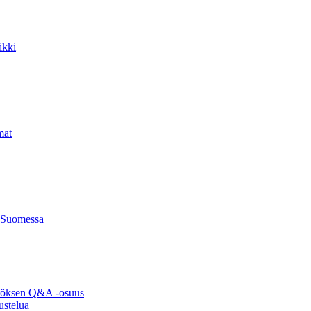
ikki
mat
 Suomessa
ytöksen Q&A -osuus
ustelua