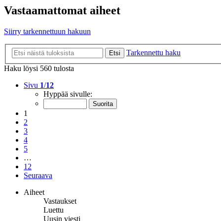
Vastaamattomat aiheet
Siirry tarkennettuun hakuun
Tarkennettu haku
Etsi
Haku löysi 560 tulosta
Sivu
1
/
12
Hyppää sivulle:
1
2
3
4
5
…
12
Seuraava
Aiheet
Vastaukset
Luettu
Uusin viesti