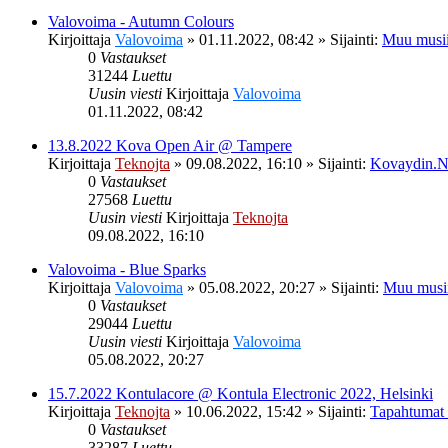
Valovoima - Autumn Colours
Kirjoittaja
Valovoima
»
01.11.2022, 08:42
» Sijainti:
Muu musii
0
Vastaukset
31244
Luettu
Uusin viesti
Kirjoittaja
Valovoima
01.11.2022, 08:42
13.8.2022 Kova Open Air @ Tampere
Kirjoittaja
Teknojta
»
09.08.2022, 16:10
» Sijainti:
Kovaydin.N
0
Vastaukset
27568
Luettu
Uusin viesti
Kirjoittaja
Teknojta
09.08.2022, 16:10
Valovoima - Blue Sparks
Kirjoittaja
Valovoima
»
05.08.2022, 20:27
» Sijainti:
Muu musi
0
Vastaukset
29044
Luettu
Uusin viesti
Kirjoittaja
Valovoima
05.08.2022, 20:27
15.7.2022 Kontulacore @ Kontula Electronic 2022, Helsinki
Kirjoittaja
Teknojta
»
10.06.2022, 15:42
» Sijainti:
Tapahtumat
0
Vastaukset
33287
Luettu