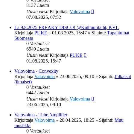
8137
Luettu
Uusin viesti
Kirjoittaja
Valovoima
07.08.2025, 07:52
La 9.8.2025 FREAKY DISCO! @Kulttuuritallit, KVL
Kirjoittaja
PUKE
»
01.08.2025, 15:47
» Sijainti:
Tapahtumat
Suomessa
0
Vastaukset
6549
Luettu
Uusin viesti
Kirjoittaja
PUKE
01.08.2025, 15:47
Valovoima - Convexity
Kirjoittaja
Valovoima
»
23.06.2025, 09:10
» Sijainti:
Julkaisut
(ilmaiset)
0
Vastaukset
6442
Luettu
Uusin viesti
Kirjoittaja
Valovoima
23.06.2025, 09:10
Valovoima - Tube Amplifier
Kirjoittaja
Valovoima
»
20.04.2025, 18:25
» Sijainti:
Muu
musiikki
0
Vastaukset