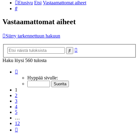
Etusivu
Etsi
Vastaamattomat aiheet
Etsi
Vastaamattomat aiheet
Siirry tarkennettuun hakuun
Tarkennettu
Etsi
haku
Haku löysi 560 tulosta
Sivu
1
/
12
Hyppää sivulle:
1
2
3
4
5
…
12
Seuraava