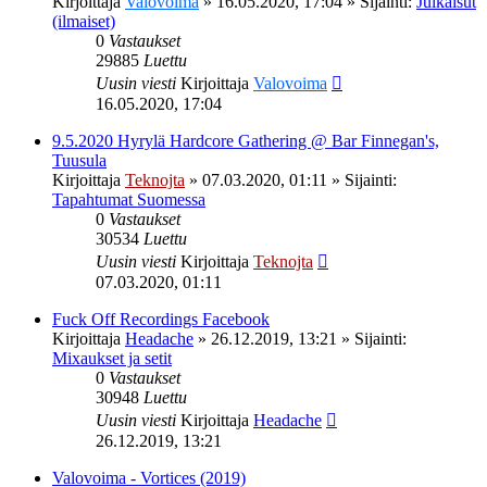
Kirjoittaja
Valovoima
»
16.05.2020, 17:04
» Sijainti:
Julkaisut
(ilmaiset)
0
Vastaukset
29885
Luettu
Uusin viesti
Kirjoittaja
Valovoima
16.05.2020, 17:04
9.5.2020 Hyrylä Hardcore Gathering @ Bar Finnegan's,
Tuusula
Kirjoittaja
Teknojta
»
07.03.2020, 01:11
» Sijainti:
Tapahtumat Suomessa
0
Vastaukset
30534
Luettu
Uusin viesti
Kirjoittaja
Teknojta
07.03.2020, 01:11
Fuck Off Recordings Facebook
Kirjoittaja
Headache
»
26.12.2019, 13:21
» Sijainti:
Mixaukset ja setit
0
Vastaukset
30948
Luettu
Uusin viesti
Kirjoittaja
Headache
26.12.2019, 13:21
Valovoima - Vortices (2019)