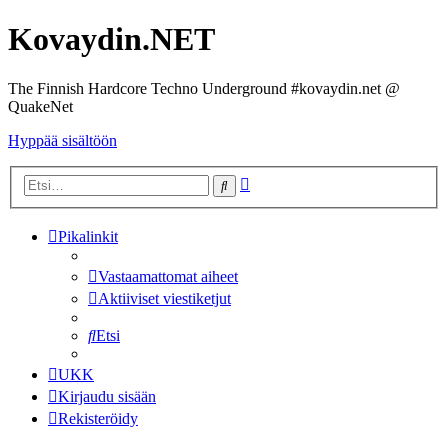
Kovaydin.NET
The Finnish Hardcore Techno Underground #kovaydin.net @
QuakeNet
Hyppää sisältöön
Tarkennettu
Etsi
haku
Pikalinkit
Vastaamattomat aiheet
Aktiiviset viestiketjut
Etsi
UKK
Kirjaudu sisään
Rekisteröidy