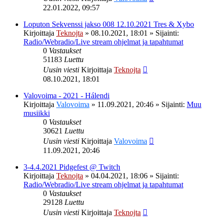
22.01.2022, 09:57
Loputon Sekvenssi jakso 008 12.10.2021 Tres & Xybo
Kirjoittaja
Teknojta
»
08.10.2021, 18:01
» Sijainti:
Radio/Webradio/Live stream ohjelmat ja tapahtumat
0
Vastaukset
51183
Luettu
Uusin viesti
Kirjoittaja
Teknojta
08.10.2021, 18:01
Valovoima - 2021 - Hálendi
Kirjoittaja
Valovoima
»
11.09.2021, 20:46
» Sijainti:
Muu
musiikki
0
Vastaukset
30621
Luettu
Uusin viesti
Kirjoittaja
Valovoima
11.09.2021, 20:46
3-4.4.2021 Pidgefest @ Twitch
Kirjoittaja
Teknojta
»
04.04.2021, 18:06
» Sijainti:
Radio/Webradio/Live stream ohjelmat ja tapahtumat
0
Vastaukset
29128
Luettu
Uusin viesti
Kirjoittaja
Teknojta