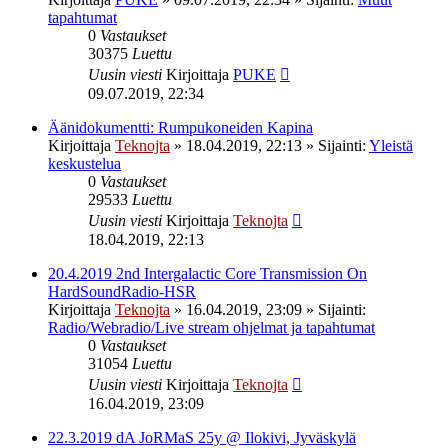
tapahtumat
0
Vastaukset
30375
Luettu
Uusin viesti
Kirjoittaja
PUKE
09.07.2019, 22:34
Äänidokumentti: Rumpukoneiden Kapina
Kirjoittaja
Teknojta
»
18.04.2019, 22:13
» Sijainti:
Yleistä
keskustelua
0
Vastaukset
29533
Luettu
Uusin viesti
Kirjoittaja
Teknojta
18.04.2019, 22:13
20.4.2019 2nd Intergalactic Core Transmission On
HardSoundRadio-HSR
Kirjoittaja
Teknojta
»
16.04.2019, 23:09
» Sijainti:
Radio/Webradio/Live stream ohjelmat ja tapahtumat
0
Vastaukset
31054
Luettu
Uusin viesti
Kirjoittaja
Teknojta
16.04.2019, 23:09
22.3.2019 dA JoRMaS 25y @ Ilokivi, Jyväskylä