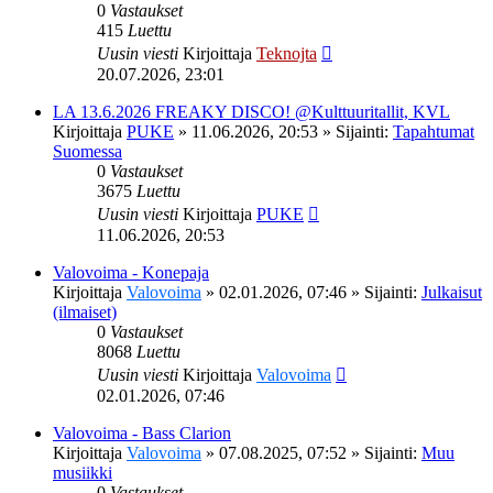
0
Vastaukset
415
Luettu
Uusin viesti
Kirjoittaja
Teknojta
20.07.2026, 23:01
LA 13.6.2026 FREAKY DISCO! @Kulttuuritallit, KVL
Kirjoittaja
PUKE
»
11.06.2026, 20:53
» Sijainti:
Tapahtumat
Suomessa
0
Vastaukset
3675
Luettu
Uusin viesti
Kirjoittaja
PUKE
11.06.2026, 20:53
Valovoima - Konepaja
Kirjoittaja
Valovoima
»
02.01.2026, 07:46
» Sijainti:
Julkaisut
(ilmaiset)
0
Vastaukset
8068
Luettu
Uusin viesti
Kirjoittaja
Valovoima
02.01.2026, 07:46
Valovoima - Bass Clarion
Kirjoittaja
Valovoima
»
07.08.2025, 07:52
» Sijainti:
Muu
musiikki
0
Vastaukset