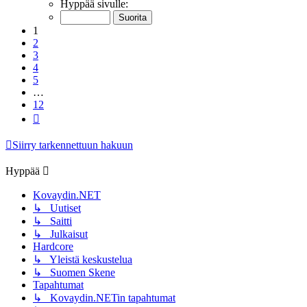
1
/
12
Hyppää sivulle:
1
2
3
4
5
…
12
Seuraava
Siirry tarkennettuun hakuun
Hyppää
Kovaydin.NET
↳ Uutiset
↳ Saitti
↳ Julkaisut
Hardcore
↳ Yleistä keskustelua
↳ Suomen Skene
Tapahtumat
↳ Kovaydin.NETin tapahtumat