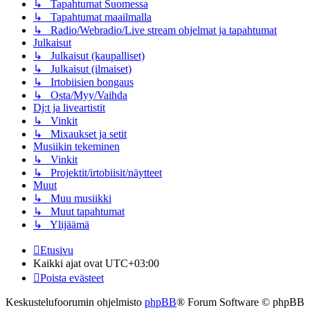
↳ Tapahtumat Suomessa
↳ Tapahtumat maailmalla
↳ Radio/Webradio/Live stream ohjelmat ja tapahtumat
Julkaisut
↳ Julkaisut (kaupalliset)
↳ Julkaisut (ilmaiset)
↳ Irtobiisien bongaus
↳ Osta/Myy/Vaihda
Dj:t ja liveartistit
↳ Vinkit
↳ Mixaukset ja setit
Musiikin tekeminen
↳ Vinkit
↳ Projektit/irtobiisit/näytteet
Muut
↳ Muu musiikki
↳ Muut tapahtumat
↳ Ylijäämä
Etusivu
Kaikki ajat ovat
UTC+03:00
Poista evästeet
Keskustelufoorumin ohjelmisto
phpBB
® Forum Software © phpBB