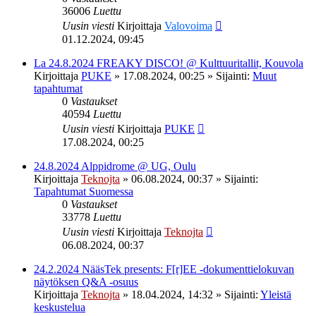
36006
Luettu
Uusin viesti
Kirjoittaja
Valovoima
01.12.2024, 09:45
La 24.8.2024 FREAKY DISCO! @ Kulttuuritallit, Kouvola
Kirjoittaja
PUKE
»
17.08.2024, 00:25
» Sijainti:
Muut
tapahtumat
0
Vastaukset
40594
Luettu
Uusin viesti
Kirjoittaja
PUKE
17.08.2024, 00:25
24.8.2024 Alppidrome @ UG, Oulu
Kirjoittaja
Teknojta
»
06.08.2024, 00:37
» Sijainti:
Tapahtumat Suomessa
0
Vastaukset
33778
Luettu
Uusin viesti
Kirjoittaja
Teknojta
06.08.2024, 00:37
24.2.2024 NääsTek presents: F[r]EE -dokumenttielokuvan
näytöksen Q&A -osuus
Kirjoittaja
Teknojta
»
18.04.2024, 14:32
» Sijainti:
Yleistä
keskustelua