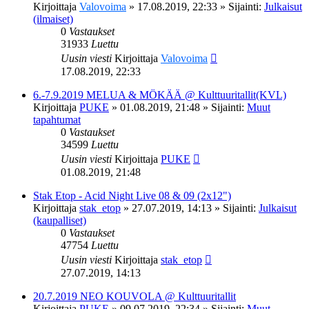
Kirjoittaja
Valovoima
»
17.08.2019, 22:33
» Sijainti:
Julkaisut
(ilmaiset)
0
Vastaukset
31933
Luettu
Uusin viesti
Kirjoittaja
Valovoima
17.08.2019, 22:33
6.-7.9.2019 MELUA & MÖKÄÄ @ Kulttuuritallit(KVL)
Kirjoittaja
PUKE
»
01.08.2019, 21:48
» Sijainti:
Muut
tapahtumat
0
Vastaukset
34599
Luettu
Uusin viesti
Kirjoittaja
PUKE
01.08.2019, 21:48
Stak Etop - Acid Night Live 08 & 09 (2x12")
Kirjoittaja
stak_etop
»
27.07.2019, 14:13
» Sijainti:
Julkaisut
(kaupalliset)
0
Vastaukset
47754
Luettu
Uusin viesti
Kirjoittaja
stak_etop
27.07.2019, 14:13
20.7.2019 NEO KOUVOLA @ Kulttuuritallit
Kirjoittaja
PUKE
»
09.07.2019, 22:34
» Sijainti:
Muut