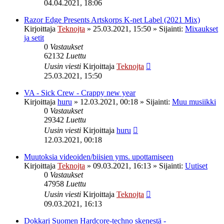
04.04.2021, 18:06
Razor Edge Presents Artskorps K-net Label (2021 Mix)
Kirjoittaja
Teknojta
»
25.03.2021, 15:50
» Sijainti:
Mixaukset
ja setit
0
Vastaukset
62132
Luettu
Uusin viesti
Kirjoittaja
Teknojta
25.03.2021, 15:50
VA - Sick Crew - Crappy new year
Kirjoittaja
huru
»
12.03.2021, 00:18
» Sijainti:
Muu musiikki
0
Vastaukset
29342
Luettu
Uusin viesti
Kirjoittaja
huru
12.03.2021, 00:18
Muutoksia videoiden/biisien yms. upottamiseen
Kirjoittaja
Teknojta
»
09.03.2021, 16:13
» Sijainti:
Uutiset
0
Vastaukset
47958
Luettu
Uusin viesti
Kirjoittaja
Teknojta
09.03.2021, 16:13
Dokkari Suomen Hardcore-techno skenestä -