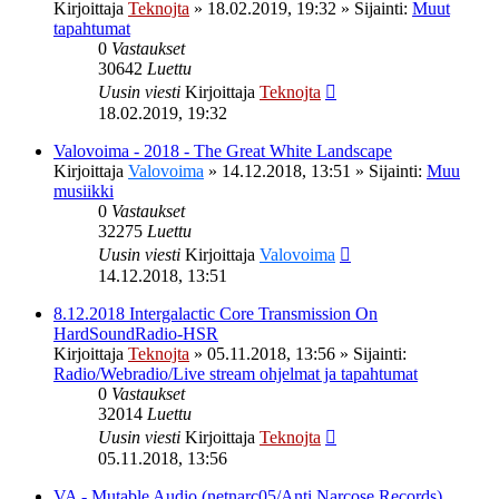
Kirjoittaja
Teknojta
»
18.02.2019, 19:32
» Sijainti:
Muut
tapahtumat
0
Vastaukset
30642
Luettu
Uusin viesti
Kirjoittaja
Teknojta
18.02.2019, 19:32
Valovoima - 2018 - The Great White Landscape
Kirjoittaja
Valovoima
»
14.12.2018, 13:51
» Sijainti:
Muu
musiikki
0
Vastaukset
32275
Luettu
Uusin viesti
Kirjoittaja
Valovoima
14.12.2018, 13:51
8.12.2018 Intergalactic Core Transmission On
HardSoundRadio-HSR
Kirjoittaja
Teknojta
»
05.11.2018, 13:56
» Sijainti:
Radio/Webradio/Live stream ohjelmat ja tapahtumat
0
Vastaukset
32014
Luettu
Uusin viesti
Kirjoittaja
Teknojta
05.11.2018, 13:56
VA - Mutable Audio (netnarc05/Anti Narcose Records)