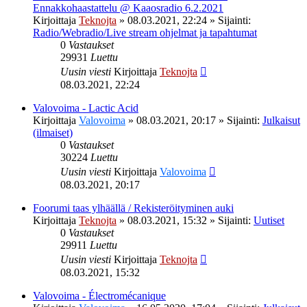
Ennakkohaastattelu @ Kaaosradio 6.2.2021
Kirjoittaja
Teknojta
»
08.03.2021, 22:24
» Sijainti:
Radio/Webradio/Live stream ohjelmat ja tapahtumat
0
Vastaukset
29931
Luettu
Uusin viesti
Kirjoittaja
Teknojta
08.03.2021, 22:24
Valovoima - Lactic Acid
Kirjoittaja
Valovoima
»
08.03.2021, 20:17
» Sijainti:
Julkaisut
(ilmaiset)
0
Vastaukset
30224
Luettu
Uusin viesti
Kirjoittaja
Valovoima
08.03.2021, 20:17
Foorumi taas ylhäällä / Rekisteröityminen auki
Kirjoittaja
Teknojta
»
08.03.2021, 15:32
» Sijainti:
Uutiset
0
Vastaukset
29911
Luettu
Uusin viesti
Kirjoittaja
Teknojta
08.03.2021, 15:32
Valovoima - Électromécanique