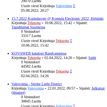
29070
Luettu
Uusin viesti
Kirjoittaja
Valovoima
05.08.2022, 20:27
15.7.2022 Kontulacore @ Kontula Electronic 2022, Helsinki
Kirjoittaja
Teknojta
»
10.06.2022, 15:42
» Sijainti:
Tapahtumat Suomessa
0
Vastaukset
33317
Luettu
Uusin viesti
Kirjoittaja
Teknojta
10.06.2022, 15:42
KOVAWEB katalogi Bandcampissa
Kirjoittaja
Teknojta
»
02.04.2022, 14:26
» Sijainti:
Saitti
0
Vastaukset
44582
Luettu
Uusin viesti
Kirjoittaja
Teknojta
02.04.2022, 14:26
Valovoima - Strobe Light District
Kirjoittaja
Valovoima
»
22.01.2022, 09:57
» Sijainti:
Julkaisut
(ilmaiset)
0
Vastaukset
30845
Luettu
Uusin viesti
Kirjoittaja
Valovoima