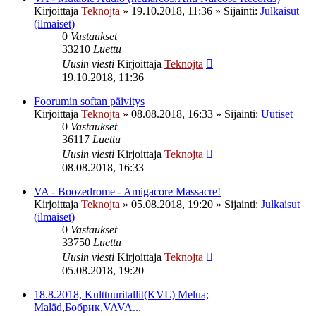
Kirjoittaja
Teknojta
»
19.10.2018, 11:36
» Sijainti:
Julkaisut
(ilmaiset)
0
Vastaukset
33210
Luettu
Uusin viesti
Kirjoittaja
Teknojta
19.10.2018, 11:36
Foorumin softan päivitys
Kirjoittaja
Teknojta
»
08.08.2018, 16:33
» Sijainti:
Uutiset
0
Vastaukset
36117
Luettu
Uusin viesti
Kirjoittaja
Teknojta
08.08.2018, 16:33
VA - Boozedrome - Amigacore Massacre!
Kirjoittaja
Teknojta
»
05.08.2018, 19:20
» Sijainti:
Julkaisut
(ilmaiset)
0
Vastaukset
33750
Luettu
Uusin viesti
Kirjoittaja
Teknojta
05.08.2018, 19:20
18.8.2018, Kulttuuritallit(KVL) Melua;
Maläd,Бобрик,VAVA...