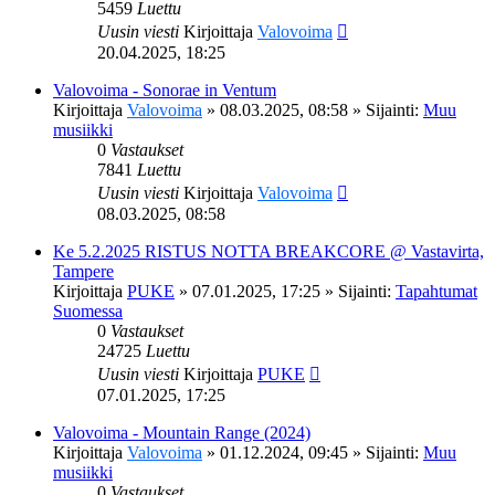
5459
Luettu
Uusin viesti
Kirjoittaja
Valovoima
20.04.2025, 18:25
Valovoima - Sonorae in Ventum
Kirjoittaja
Valovoima
»
08.03.2025, 08:58
» Sijainti:
Muu
musiikki
0
Vastaukset
7841
Luettu
Uusin viesti
Kirjoittaja
Valovoima
08.03.2025, 08:58
Ke 5.2.2025 RISTUS NOTTA BREAKCORE @ Vastavirta,
Tampere
Kirjoittaja
PUKE
»
07.01.2025, 17:25
» Sijainti:
Tapahtumat
Suomessa
0
Vastaukset
24725
Luettu
Uusin viesti
Kirjoittaja
PUKE
07.01.2025, 17:25
Valovoima - Mountain Range (2024)
Kirjoittaja
Valovoima
»
01.12.2024, 09:45
» Sijainti:
Muu
musiikki
0
Vastaukset