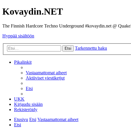
Kovaydin.NET
The Finnish Hardcore Techno Underground #kovaydin.net @ Quake
Hyppää sisältöön
Tarkennettu haku
Etsi
Pikalinkit
Vastaamattomat aiheet
Aktiiviset viestiketjut
Etsi
UKK
Kirjaudu sisään
Rekisteröidy
Etusivu
Etsi
Vastaamattomat aiheet
Etsi