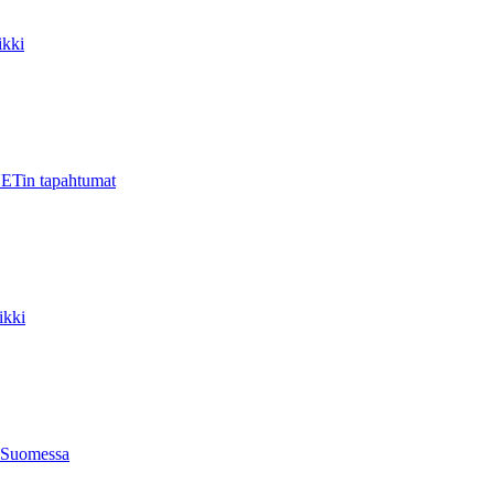
kki
ETin tapahtumat
ikki
 Suomessa