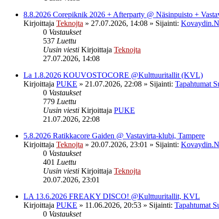
8.8.2026 Corepiknik 2026 + Afterparty @ Näsinpuisto + Vasta
Kirjoittaja
Teknojta
»
27.07.2026, 14:08
» Sijainti:
Kovaydin.N
0
Vastaukset
537
Luettu
Uusin viesti
Kirjoittaja
Teknojta
27.07.2026, 14:08
La 1.8.2026 KOUVOSTOCORE @Kulttuuritallit (KVL)
Kirjoittaja
PUKE
»
21.07.2026, 22:08
» Sijainti:
Tapahtumat S
0
Vastaukset
779
Luettu
Uusin viesti
Kirjoittaja
PUKE
21.07.2026, 22:08
5.8.2026 Ratikkacore Gaiden @ Vastavirta-klubi, Tampere
Kirjoittaja
Teknojta
»
20.07.2026, 23:01
» Sijainti:
Kovaydin.N
0
Vastaukset
401
Luettu
Uusin viesti
Kirjoittaja
Teknojta
20.07.2026, 23:01
LA 13.6.2026 FREAKY DISCO! @Kulttuuritallit, KVL
Kirjoittaja
PUKE
»
11.06.2026, 20:53
» Sijainti:
Tapahtumat S
0
Vastaukset