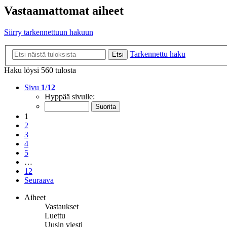
Vastaamattomat aiheet
Siirry tarkennettuun hakuun
Tarkennettu haku
Etsi
Haku löysi 560 tulosta
Sivu
1
/
12
Hyppää sivulle:
1
2
3
4
5
…
12
Seuraava
Aiheet
Vastaukset
Luettu
Uusin viesti