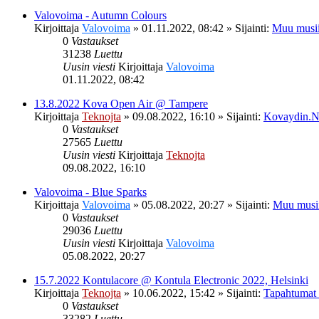
Valovoima - Autumn Colours
Kirjoittaja
Valovoima
»
01.11.2022, 08:42
» Sijainti:
Muu musii
0
Vastaukset
31238
Luettu
Uusin viesti
Kirjoittaja
Valovoima
01.11.2022, 08:42
13.8.2022 Kova Open Air @ Tampere
Kirjoittaja
Teknojta
»
09.08.2022, 16:10
» Sijainti:
Kovaydin.N
0
Vastaukset
27565
Luettu
Uusin viesti
Kirjoittaja
Teknojta
09.08.2022, 16:10
Valovoima - Blue Sparks
Kirjoittaja
Valovoima
»
05.08.2022, 20:27
» Sijainti:
Muu musi
0
Vastaukset
29036
Luettu
Uusin viesti
Kirjoittaja
Valovoima
05.08.2022, 20:27
15.7.2022 Kontulacore @ Kontula Electronic 2022, Helsinki
Kirjoittaja
Teknojta
»
10.06.2022, 15:42
» Sijainti:
Tapahtumat
0
Vastaukset
33282
Luettu