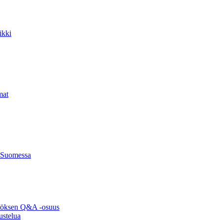
ikki
mat
 Suomessa
ytöksen Q&A -osuus
ustelua