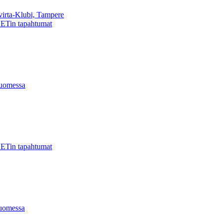
virta-Klubi, Tampere
ETin tapahtumat
uomessa
ETin tapahtumat
uomessa