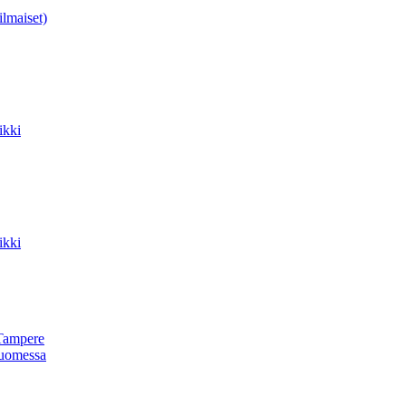
ilmaiset)
ikki
ikki
Tampere
uomessa