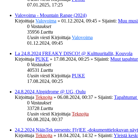
07.01.2025, 17:25
Valovoima - Mountain Range (2024)
Kirjoittaja
Valovoima
»
01.12.2024, 09:45
» Sijainti:
Muu musi
0
Vastaukset
35956
Luettu
Uusin viesti
Kirjoittaja
Valovoima
01.12.2024, 09:45
La 24.8.2024 FREAKY DISCO! @ Kulttuuritallit, Kouvola
Kirjoittaja
PUKE
»
17.08.2024, 00:25
» Sijainti:
Muut tapahtu
0
Vastaukset
40531
Luettu
Uusin viesti
Kirjoittaja
PUKE
17.08.2024, 00:25
24.8.2024 Alppidrome @ UG, Oulu
Kirjoittaja
Teknojta
»
06.08.2024, 00:37
» Sijainti:
Tapahtumat
0
Vastaukset
33728
Luettu
Uusin viesti
Kirjoittaja
Teknojta
06.08.2024, 00:37
24.2.2024 NääsTek presents: F[r]EE -dokumenttielokuvan nä
Kirjoittaja
Teknojta
»
18.04.2024, 14:32
» Sijainti:
Yleistä kesk