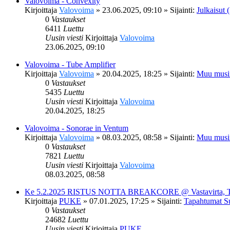
Valovoima - Convexity
Kirjoittaja
Valovoima
»
23.06.2025, 09:10
» Sijainti:
Julkaisut (
0
Vastaukset
6411
Luettu
Uusin viesti
Kirjoittaja
Valovoima
23.06.2025, 09:10
Valovoima - Tube Amplifier
Kirjoittaja
Valovoima
»
20.04.2025, 18:25
» Sijainti:
Muu musi
0
Vastaukset
5435
Luettu
Uusin viesti
Kirjoittaja
Valovoima
20.04.2025, 18:25
Valovoima - Sonorae in Ventum
Kirjoittaja
Valovoima
»
08.03.2025, 08:58
» Sijainti:
Muu musi
0
Vastaukset
7821
Luettu
Uusin viesti
Kirjoittaja
Valovoima
08.03.2025, 08:58
Ke 5.2.2025 RISTUS NOTTA BREAKCORE @ Vastavirta, 
Kirjoittaja
PUKE
»
07.01.2025, 17:25
» Sijainti:
Tapahtumat S
0
Vastaukset
24682
Luettu
Uusin viesti
Kirjoittaja
PUKE