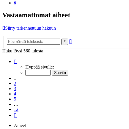
Etsi
Vastaamattomat aiheet
Siirry tarkennettuun hakuun
Tarkennettu
Etsi
haku
Haku löysi 560 tulosta
Sivu
1
/
12
Hyppää sivulle:
1
2
3
4
5
…
12
Seuraava
Aiheet