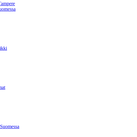
Tampere
uomessa
ikki
mat
 Suomessa