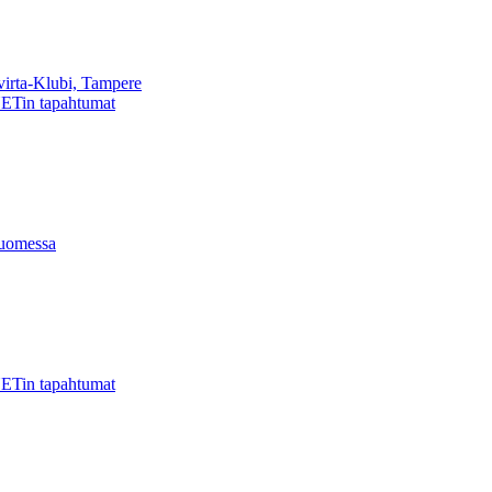
virta-Klubi, Tampere
ETin tapahtumat
uomessa
ETin tapahtumat