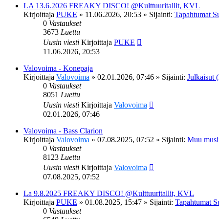
LA 13.6.2026 FREAKY DISCO! @Kulttuuritallit, KVL
Kirjoittaja
PUKE
»
11.06.2026, 20:53
» Sijainti:
Tapahtumat S
0
Vastaukset
3673
Luettu
Uusin viesti
Kirjoittaja
PUKE
11.06.2026, 20:53
Valovoima - Konepaja
Kirjoittaja
Valovoima
»
02.01.2026, 07:46
» Sijainti:
Julkaisut (
0
Vastaukset
8051
Luettu
Uusin viesti
Kirjoittaja
Valovoima
02.01.2026, 07:46
Valovoima - Bass Clarion
Kirjoittaja
Valovoima
»
07.08.2025, 07:52
» Sijainti:
Muu musi
0
Vastaukset
8123
Luettu
Uusin viesti
Kirjoittaja
Valovoima
07.08.2025, 07:52
La 9.8.2025 FREAKY DISCO! @Kulttuuritallit, KVL
Kirjoittaja
PUKE
»
01.08.2025, 15:47
» Sijainti:
Tapahtumat S
0
Vastaukset