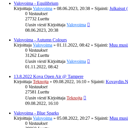
Valovoima - Equilibrium
Kirjoittaja
Valovoima
»
08.06.2023, 20:38
» Sijainti:
Julkaisut (
0
Vastaukset
27732
Luettu
Uusin viesti
Kirjoittaja
Valovoima
08.06.2023, 20:38
Valovoima - Autumn Colours
Kirjoittaja
Valovoima
»
01.11.2022, 08:42
» Sijainti:
Muu musii
0
Vastaukset
31262
Luettu
Uusin viesti
Kirjoittaja
Valovoima
01.11.2022, 08:42
13.8.2022 Kova Open Air @ Tampere
Kirjoittaja
Teknojta
»
09.08.2022, 16:10
» Sijainti:
Kovaydin.N
0
Vastaukset
27581
Luettu
Uusin viesti
Kirjoittaja
Teknojta
09.08.2022, 16:10
Valovoima - Blue Sparks
Kirjoittaja
Valovoima
»
05.08.2022, 20:27
» Sijainti:
Muu musi
0
Vastaukset