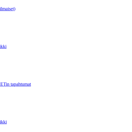
ilmaiset)
kki
ETin tapahtumat
ikki