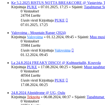
Ke 5.2.2025 RISTUS NOTTA BREAKCORE @ Vastavirta, 
Kirjoittaja
PUKE
»
07.01.2025, 17:25
» Sijainti:
Tapahtumat S
0
Vastaukset
24704
Luettu
Uusin viesti
Kirjoittaja
PUKE
07.01.2025, 17:25
Valovoima - Mountain Range (2024)
Kirjoittaja
Valovoima
»
01.12.2024, 09:45
» Sijainti:
Muu musi
0
Vastaukset
35984
Luettu
Uusin viesti
Kirjoittaja
Valovoima
01.12.2024, 09:45
La 24.8.2024 FREAKY DISCO! @ Kulttuuritallit, Kouvola
Kirjoittaja
PUKE
»
17.08.2024, 00:25
» Sijainti:
Muut tapahtu
0
Vastaukset
40564
Luettu
Uusin viesti
Kirjoittaja
PUKE
17.08.2024, 00:25
24.8.2024 Alppidrome @ UG, Oulu
Kirjoittaja
Teknojta
»
06.08.2024, 00:37
» Sijainti:
Tapahtumat
0
Vastaukset