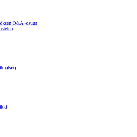
ytöksen Q&A -osuus
ustelua
ilmaiset)
ikki