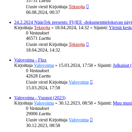
33751
Luettu
Uusin viesti
Kirjoittaja
Teknojta
06.08.2024, 00:37
24.2.2024 NääsTek presents: F[r]EE -dokumenttielokuvan nä
Kirjoittaja
Teknojta
»
18.04.2024, 14:32
» Sijainti:
Yleistä kesk
0
Vastaukset
46571
Luettu
Uusin viesti
Kirjoittaja
Teknojta
18.04.2024, 14:32
Valovoima - Flux
Kirjoittaja
Valovoima
»
15.03.2024, 17:58
» Sijainti:
Julkaisut (
0
Vastaukset
42628
Luettu
Uusin viesti
Kirjoittaja
Valovoima
15.03.2024, 17:58
Valovoima - Vuonot (2023)
Kirjoittaja
Valovoima
»
30.12.2023, 08:58
» Sijainti:
Muu musi
0
Vastaukset
29006
Luettu
Uusin viesti
Kirjoittaja
Valovoima
30.12.2023, 08:58