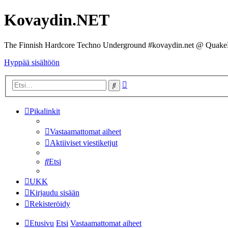
Kovaydin.NET
The Finnish Hardcore Techno Underground #kovaydin.net @ Quake
Hyppää sisältöön
Tarkennettu
Etsi
haku
Pikalinkit
Vastaamattomat aiheet
Aktiiviset viestiketjut
Etsi
UKK
Kirjaudu sisään
Rekisteröidy
Etusivu
Etsi
Vastaamattomat aiheet