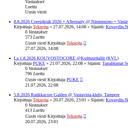
Vastaukset
Luettu
Uusin viesti
8.8.2026 Corepiknik 2026 + Afterparty @ Näsinpuisto + Vasta
Kirjoittaja
Teknojta
»
27.07.2026, 14:08
» Sijainti:
Kovaydin.N
0
Vastaukset
573
Luettu
Uusin viesti
Kirjoittaja
Teknojta
27.07.2026, 14:08
La 1.8.2026 KOUVOSTOCORE @Kulttuuritallit (KVL)
Kirjoittaja
PUKE
»
21.07.2026, 22:08
» Sijainti:
Tapahtumat S
0
Vastaukset
796
Luettu
Uusin viesti
Kirjoittaja
PUKE
21.07.2026, 22:08
5.8.2026 Ratikkacore Gaiden @ Vastavirta-klubi, Tampere
Kirjoittaja
Teknojta
»
20.07.2026, 23:01
» Sijainti:
Kovaydin.N
0
Vastaukset
413
Luettu
Uusin viesti
Kirjoittaja
Teknojta
20.07.2026, 23:01