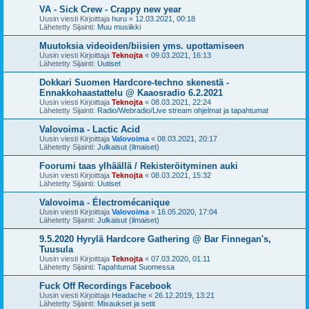
VA - Sick Crew - Crappy new year
Uusin viesti Kirjoittaja
huru
«
12.03.2021, 00:18
Lähetetty Sijainti:
Muu musiikki
Muutoksia videoiden/biisien yms. upottamiseen
Uusin viesti Kirjoittaja
Teknojta
«
09.03.2021, 16:13
Lähetetty Sijainti:
Uutiset
Dokkari Suomen Hardcore-techno skenestä -
Ennakkohaastattelu @ Kaaosradio 6.2.2021
Uusin viesti Kirjoittaja
Teknojta
«
08.03.2021, 22:24
Lähetetty Sijainti:
Radio/Webradio/Live stream ohjelmat ja tapahtumat
Valovoima - Lactic Acid
Uusin viesti Kirjoittaja
Valovoima
«
08.03.2021, 20:17
Lähetetty Sijainti:
Julkaisut (ilmaiset)
Foorumi taas ylhäällä / Rekisteröityminen auki
Uusin viesti Kirjoittaja
Teknojta
«
08.03.2021, 15:32
Lähetetty Sijainti:
Uutiset
Valovoima - Électromécanique
Uusin viesti Kirjoittaja
Valovoima
«
16.05.2020, 17:04
Lähetetty Sijainti:
Julkaisut (ilmaiset)
9.5.2020 Hyrylä Hardcore Gathering @ Bar Finnegan's,
Tuusula
Uusin viesti Kirjoittaja
Teknojta
«
07.03.2020, 01:11
Lähetetty Sijainti:
Tapahtumat Suomessa
Fuck Off Recordings Facebook
Uusin viesti Kirjoittaja
Headache
«
26.12.2019, 13:21
Lähetetty Sijainti:
Mixaukset ja setit