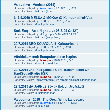
Valovoima - Vortices (2019)
Uusin viesti Kirjoittaja
Valovoima
«
17.08.2019, 22:33
Lähetetty Sijainti:
Julkaisut (ilmaiset)
6.-7.9.2019 MELUA & MÖKÄÄ @ Kulttuuritallit(KVL)
Uusin viesti Kirjoittaja
PUKE
«
01.08.2019, 21:48
Lähetetty Sijainti:
Muut tapahtumat
Stak Etop - Acid Night Live 08 & 09 (2x12")
Uusin viesti Kirjoittaja
stak_etop
«
27.07.2019, 14:13
Lähetetty Sijainti:
Julkaisut (kaupalliset)
20.7.2019 NEO KOUVOLA @ Kulttuuritallit
Uusin viesti Kirjoittaja
PUKE
«
09.07.2019, 22:34
Lähetetty Sijainti:
Muut tapahtumat
Äänidokumentti: Rumpukoneiden Kapina
Uusin viesti Kirjoittaja
Teknojta
«
18.04.2019, 22:13
Lähetetty Sijainti:
Yleistä keskustelua
20.4.2019 2nd Intergalactic Core Transmission On
HardSoundRadio-HSR
Uusin viesti Kirjoittaja
Teknojta
«
16.04.2019, 23:09
Lähetetty Sijainti:
Radio/Webradio/Live stream ohjelmat ja tapahtumat
22.3.2019 dA JoRMaS 25y @ Ilokivi, Jyväskylä
Uusin viesti Kirjoittaja
Teknojta
«
18.02.2019, 19:32
Lähetetty Sijainti:
Muut tapahtumat
Valovoima - 2018 - The Great White Landscape
Uusin viesti Kirjoittaja
Valovoima
«
14.12.2018, 13:51
Lähetetty Sijainti:
Muu musiikki