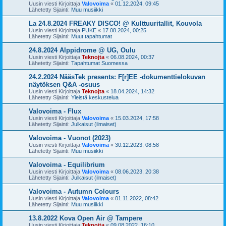
Uusin viesti Kirjoittaja
Valovoima
«
01.12.2024, 09:45
Lähetetty Sijainti:
Muu musiikki
La 24.8.2024 FREAKY DISCO! @ Kulttuuritallit, Kouvola
Uusin viesti Kirjoittaja
PUKE
«
17.08.2024, 00:25
Lähetetty Sijainti:
Muut tapahtumat
24.8.2024 Alppidrome @ UG, Oulu
Uusin viesti Kirjoittaja
Teknojta
«
06.08.2024, 00:37
Lähetetty Sijainti:
Tapahtumat Suomessa
24.2.2024 NääsTek presents: F[r]EE -dokumenttielokuvan
näytöksen Q&A -osuus
Uusin viesti Kirjoittaja
Teknojta
«
18.04.2024, 14:32
Lähetetty Sijainti:
Yleistä keskustelua
Valovoima - Flux
Uusin viesti Kirjoittaja
Valovoima
«
15.03.2024, 17:58
Lähetetty Sijainti:
Julkaisut (ilmaiset)
Valovoima - Vuonot (2023)
Uusin viesti Kirjoittaja
Valovoima
«
30.12.2023, 08:58
Lähetetty Sijainti:
Muu musiikki
Valovoima - Equilibrium
Uusin viesti Kirjoittaja
Valovoima
«
08.06.2023, 20:38
Lähetetty Sijainti:
Julkaisut (ilmaiset)
Valovoima - Autumn Colours
Uusin viesti Kirjoittaja
Valovoima
«
01.11.2022, 08:42
Lähetetty Sijainti:
Muu musiikki
13.8.2022 Kova Open Air @ Tampere
Uusin viesti Kirjoittaja
Teknojta
«
09.08.2022, 16:10