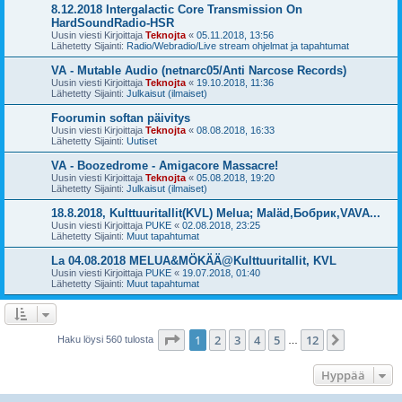
8.12.2018 Intergalactic Core Transmission On
HardSoundRadio-HSR
Uusin viesti Kirjoittaja
Teknojta
«
05.11.2018, 13:56
Lähetetty Sijainti:
Radio/Webradio/Live stream ohjelmat ja tapahtumat
VA - Mutable Audio (netnarc05/Anti Narcose Records)
Uusin viesti Kirjoittaja
Teknojta
«
19.10.2018, 11:36
Lähetetty Sijainti:
Julkaisut (ilmaiset)
Foorumin softan päivitys
Uusin viesti Kirjoittaja
Teknojta
«
08.08.2018, 16:33
Lähetetty Sijainti:
Uutiset
VA - Boozedrome - Amigacore Massacre!
Uusin viesti Kirjoittaja
Teknojta
«
05.08.2018, 19:20
Lähetetty Sijainti:
Julkaisut (ilmaiset)
18.8.2018, Kulttuuritallit(KVL) Melua; Maläd,Бобрик,VAVA...
Uusin viesti Kirjoittaja
PUKE
«
02.08.2018, 23:25
Lähetetty Sijainti:
Muut tapahtumat
La 04.08.2018 MELUA&MÖKÄÄ@Kulttuuritallit, KVL
Uusin viesti Kirjoittaja
PUKE
«
19.07.2018, 01:40
Lähetetty Sijainti:
Muut tapahtumat
Sivu
1
/
12
1
2
3
4
5
12
Seuraava
Haku löysi 560 tulosta
…
Hyppää