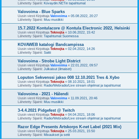
Lähetetty Sijainti:
Kovaydin.NETin tapahtumat
Valovoima - Blue Sparks
Uusin viesti Kirjoittaja
Valovoima
«
05.08.2022, 20:27
Lähetetty Sijainti:
Muu musiikki
15.7.2022 Kontulacore @ Kontula Electronic 2022, Helsinki
Uusin viesti Kirjoittaja
Teknojta
«
10.06.2022, 15:42
Lähetetty Sijainti:
Tapahtumat Suomessa
KOVAWEB katalogi Bandcampissa
Uusin viesti Kirjoittaja
Teknojta
«
02.04.2022, 14:26
Lähetetty Sijainti:
Saitti
Valovoima - Strobe Light District
Uusin viesti Kirjoittaja
Valovoima
«
22.01.2022, 09:57
Lähetetty Sijainti:
Julkaisut (ilmaiset)
Loputon Sekvenssi jakso 008 12.10.2021 Tres & Xybo
Uusin viesti Kirjoittaja
Teknojta
«
08.10.2021, 18:01
Lähetetty Sijainti:
Radio/Webradio/Live stream ohjelmat ja tapahtumat
Valovoima - 2021 - Hálendi
Uusin viesti Kirjoittaja
Valovoima
«
11.09.2021, 20:46
Lähetetty Sijainti:
Muu musiikki
3-4.4.2021 Pidgefest @ Twitch
Uusin viesti Kirjoittaja
Teknojta
«
04.04.2021, 18:06
Lähetetty Sijainti:
Radio/Webradio/Live stream ohjelmat ja tapahtumat
Razor Edge Presents Artskorps K-net Label (2021 Mix)
Uusin viesti Kirjoittaja
Teknojta
«
25.03.2021, 15:50
Lähetetty Sijainti:
Mixaukset ja setit