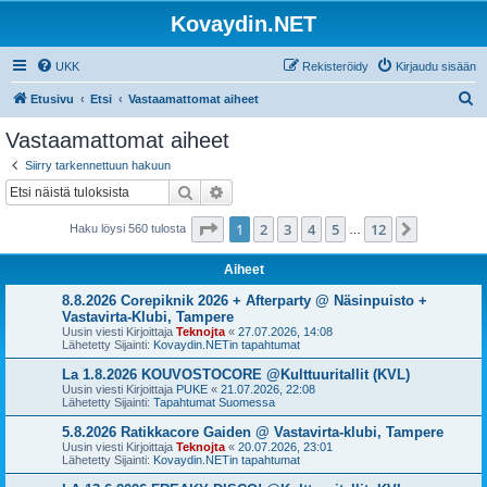
Kovaydin.NET
UKK
Rekisteröidy
Kirjaudu sisään
E
Etusivu
Etsi
Vastaamattomat aiheet
t
Vastaamattomat aiheet
s
Siirry tarkennettuun hakuun
i
Etsi
Tarkennettu haku
Sivu
1
/
12
1
2
3
4
5
12
Seuraava
Haku löysi 560 tulosta
…
Aiheet
8.8.2026 Corepiknik 2026 + Afterparty @ Näsinpuisto +
Vastavirta-Klubi, Tampere
Uusin viesti Kirjoittaja
Teknojta
«
27.07.2026, 14:08
Lähetetty Sijainti:
Kovaydin.NETin tapahtumat
La 1.8.2026 KOUVOSTOCORE @Kulttuuritallit (KVL)
Uusin viesti Kirjoittaja
PUKE
«
21.07.2026, 22:08
Lähetetty Sijainti:
Tapahtumat Suomessa
5.8.2026 Ratikkacore Gaiden @ Vastavirta-klubi, Tampere
Uusin viesti Kirjoittaja
Teknojta
«
20.07.2026, 23:01
Lähetetty Sijainti:
Kovaydin.NETin tapahtumat