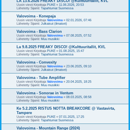
LA 13.6.2026 FREAKY DISCO! @Kulttuuritallit, KVL
Uusin viesti Kirjoittaja
PUKE
«
11.06.2026, 20:53
Lähetetty Sijainti:
Tapahtumat Suomessa
Valovoima - Konepaja
Uusin viesti Kirjoittaja
Valovoima
«
02.01.2026, 07:46
Lähetetty Sijainti:
Julkaisut (ilmaiset)
Valovoima - Bass Clarion
Uusin viesti Kirjoittaja
Valovoima
«
07.08.2025, 07:52
Lähetetty Sijainti:
Muu musiikki
La 9.8.2025 FREAKY DISCO! @Kulttuuritallit, KVL
Uusin viesti Kirjoittaja
PUKE
«
01.08.2025, 15:47
Lähetetty Sijainti:
Tapahtumat Suomessa
Valovoima - Convexity
Uusin viesti Kirjoittaja
Valovoima
«
23.06.2025, 09:10
Lähetetty Sijainti:
Julkaisut (ilmaiset)
Valovoima - Tube Amplifier
Uusin viesti Kirjoittaja
Valovoima
«
20.04.2025, 18:25
Lähetetty Sijainti:
Muu musiikki
Valovoima - Sonorae in Ventum
Uusin viesti Kirjoittaja
Valovoima
«
08.03.2025, 08:58
Lähetetty Sijainti:
Muu musiikki
Ke 5.2.2025 RISTUS NOTTA BREAKCORE @ Vastavirta,
Tampere
Uusin viesti Kirjoittaja
PUKE
«
07.01.2025, 17:25
Lähetetty Sijainti:
Tapahtumat Suomessa
Valovoima - Mountain Range (2024)