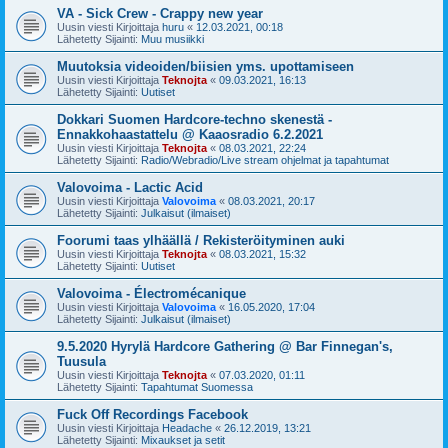
VA - Sick Crew - Crappy new year
Uusin viesti Kirjoittaja
huru
«
12.03.2021, 00:18
Lähetetty Sijainti:
Muu musiikki
Muutoksia videoiden/biisien yms. upottamiseen
Uusin viesti Kirjoittaja
Teknojta
«
09.03.2021, 16:13
Lähetetty Sijainti:
Uutiset
Dokkari Suomen Hardcore-techno skenestä -
Ennakkohaastattelu @ Kaaosradio 6.2.2021
Uusin viesti Kirjoittaja
Teknojta
«
08.03.2021, 22:24
Lähetetty Sijainti:
Radio/Webradio/Live stream ohjelmat ja tapahtumat
Valovoima - Lactic Acid
Uusin viesti Kirjoittaja
Valovoima
«
08.03.2021, 20:17
Lähetetty Sijainti:
Julkaisut (ilmaiset)
Foorumi taas ylhäällä / Rekisteröityminen auki
Uusin viesti Kirjoittaja
Teknojta
«
08.03.2021, 15:32
Lähetetty Sijainti:
Uutiset
Valovoima - Électromécanique
Uusin viesti Kirjoittaja
Valovoima
«
16.05.2020, 17:04
Lähetetty Sijainti:
Julkaisut (ilmaiset)
9.5.2020 Hyrylä Hardcore Gathering @ Bar Finnegan's,
Tuusula
Uusin viesti Kirjoittaja
Teknojta
«
07.03.2020, 01:11
Lähetetty Sijainti:
Tapahtumat Suomessa
Fuck Off Recordings Facebook
Uusin viesti Kirjoittaja
Headache
«
26.12.2019, 13:21
Lähetetty Sijainti:
Mixaukset ja setit