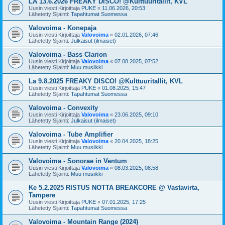
LA 13.6.2026 FREAKY DISCO! @Kulttuuritallit, KVL
Uusin viesti Kirjoittaja
PUKE
«
11.06.2026, 20:53
Lähetetty Sijainti:
Tapahtumat Suomessa
Valovoima - Konepaja
Uusin viesti Kirjoittaja
Valovoima
«
02.01.2026, 07:46
Lähetetty Sijainti:
Julkaisut (ilmaiset)
Valovoima - Bass Clarion
Uusin viesti Kirjoittaja
Valovoima
«
07.08.2025, 07:52
Lähetetty Sijainti:
Muu musiikki
La 9.8.2025 FREAKY DISCO! @Kulttuuritallit, KVL
Uusin viesti Kirjoittaja
PUKE
«
01.08.2025, 15:47
Lähetetty Sijainti:
Tapahtumat Suomessa
Valovoima - Convexity
Uusin viesti Kirjoittaja
Valovoima
«
23.06.2025, 09:10
Lähetetty Sijainti:
Julkaisut (ilmaiset)
Valovoima - Tube Amplifier
Uusin viesti Kirjoittaja
Valovoima
«
20.04.2025, 18:25
Lähetetty Sijainti:
Muu musiikki
Valovoima - Sonorae in Ventum
Uusin viesti Kirjoittaja
Valovoima
«
08.03.2025, 08:58
Lähetetty Sijainti:
Muu musiikki
Ke 5.2.2025 RISTUS NOTTA BREAKCORE @ Vastavirta,
Tampere
Uusin viesti Kirjoittaja
PUKE
«
07.01.2025, 17:25
Lähetetty Sijainti:
Tapahtumat Suomessa
Valovoima - Mountain Range (2024)