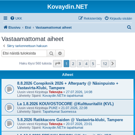
Kovaydin.NET
UKK
Rekisteröidy
Kirjaudu sisään
E
Etusivu
Etsi
Vastaamattomat aiheet
t
Vastaamattomat aiheet
s
Siirry tarkennettuun hakuun
i
Etsi
Tarkennettu haku
Sivu
1
/
12
1
2
3
4
5
12
Seuraava
Haku löysi 560 tulosta
…
Aiheet
8.8.2026 Corepiknik 2026 + Afterparty @ Näsinpuisto +
Vastavirta-Klubi, Tampere
Uusin viesti Kirjoittaja
Teknojta
«
27.07.2026, 14:08
Lähetetty Sijainti:
Kovaydin.NETin tapahtumat
La 1.8.2026 KOUVOSTOCORE @Kulttuuritallit (KVL)
Uusin viesti Kirjoittaja
PUKE
«
21.07.2026, 22:08
Lähetetty Sijainti:
Tapahtumat Suomessa
5.8.2026 Ratikkacore Gaiden @ Vastavirta-klubi, Tampere
Uusin viesti Kirjoittaja
Teknojta
«
20.07.2026, 23:01
Lähetetty Sijainti:
Kovaydin.NETin tapahtumat