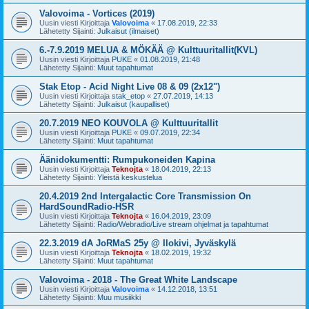
Valovoima - Vortices (2019)
Uusin viesti Kirjoittaja
Valovoima
«
17.08.2019, 22:33
Lähetetty Sijainti:
Julkaisut (ilmaiset)
6.-7.9.2019 MELUA & MÖKÄÄ @ Kulttuuritallit(KVL)
Uusin viesti Kirjoittaja
PUKE
«
01.08.2019, 21:48
Lähetetty Sijainti:
Muut tapahtumat
Stak Etop - Acid Night Live 08 & 09 (2x12")
Uusin viesti Kirjoittaja
stak_etop
«
27.07.2019, 14:13
Lähetetty Sijainti:
Julkaisut (kaupalliset)
20.7.2019 NEO KOUVOLA @ Kulttuuritallit
Uusin viesti Kirjoittaja
PUKE
«
09.07.2019, 22:34
Lähetetty Sijainti:
Muut tapahtumat
Äänidokumentti: Rumpukoneiden Kapina
Uusin viesti Kirjoittaja
Teknojta
«
18.04.2019, 22:13
Lähetetty Sijainti:
Yleistä keskustelua
20.4.2019 2nd Intergalactic Core Transmission On
HardSoundRadio-HSR
Uusin viesti Kirjoittaja
Teknojta
«
16.04.2019, 23:09
Lähetetty Sijainti:
Radio/Webradio/Live stream ohjelmat ja tapahtumat
22.3.2019 dA JoRMaS 25y @ Ilokivi, Jyväskylä
Uusin viesti Kirjoittaja
Teknojta
«
18.02.2019, 19:32
Lähetetty Sijainti:
Muut tapahtumat
Valovoima - 2018 - The Great White Landscape
Uusin viesti Kirjoittaja
Valovoima
«
14.12.2018, 13:51
Lähetetty Sijainti:
Muu musiikki