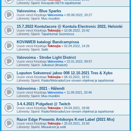
Lähetetty Sijainti:
Kovaydin.NETin tapahtumat
Valovoima - Blue Sparks
Uusin viesti Kirjoittaja
Valovoima
«
05.08.2022, 20:27
Lähetetty Sijainti:
Muu musiikki
15.7.2022 Kontulacore @ Kontula Electronic 2022, Helsinki
Uusin viesti Kirjoittaja
Teknojta
«
10.06.2022, 15:42
Lähetetty Sijainti:
Tapahtumat Suomessa
KOVAWEB katalogi Bandcampissa
Uusin viesti Kirjoittaja
Teknojta
«
02.04.2022, 14:26
Lähetetty Sijainti:
Saitti
Valovoima - Strobe Light District
Uusin viesti Kirjoittaja
Valovoima
«
22.01.2022, 09:57
Lähetetty Sijainti:
Julkaisut (ilmaiset)
Loputon Sekvenssi jakso 008 12.10.2021 Tres & Xybo
Uusin viesti Kirjoittaja
Teknojta
«
08.10.2021, 18:01
Lähetetty Sijainti:
Radio/Webradio/Live stream ohjelmat ja tapahtumat
Valovoima - 2021 - Hálendi
Uusin viesti Kirjoittaja
Valovoima
«
11.09.2021, 20:46
Lähetetty Sijainti:
Muu musiikki
3-4.4.2021 Pidgefest @ Twitch
Uusin viesti Kirjoittaja
Teknojta
«
04.04.2021, 18:06
Lähetetty Sijainti:
Radio/Webradio/Live stream ohjelmat ja tapahtumat
Razor Edge Presents Artskorps K-net Label (2021 Mix)
Uusin viesti Kirjoittaja
Teknojta
«
25.03.2021, 15:50
Lähetetty Sijainti:
Mixaukset ja setit