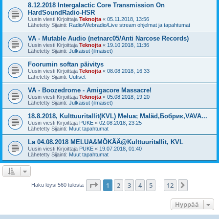
8.12.2018 Intergalactic Core Transmission On
HardSoundRadio-HSR
Uusin viesti Kirjoittaja
Teknojta
«
05.11.2018, 13:56
Lähetetty Sijainti:
Radio/Webradio/Live stream ohjelmat ja tapahtumat
VA - Mutable Audio (netnarc05/Anti Narcose Records)
Uusin viesti Kirjoittaja
Teknojta
«
19.10.2018, 11:36
Lähetetty Sijainti:
Julkaisut (ilmaiset)
Foorumin softan päivitys
Uusin viesti Kirjoittaja
Teknojta
«
08.08.2018, 16:33
Lähetetty Sijainti:
Uutiset
VA - Boozedrome - Amigacore Massacre!
Uusin viesti Kirjoittaja
Teknojta
«
05.08.2018, 19:20
Lähetetty Sijainti:
Julkaisut (ilmaiset)
18.8.2018, Kulttuuritallit(KVL) Melua; Maläd,Бобрик,VAVA...
Uusin viesti Kirjoittaja
PUKE
«
02.08.2018, 23:25
Lähetetty Sijainti:
Muut tapahtumat
La 04.08.2018 MELUA&MÖKÄÄ@Kulttuuritallit, KVL
Uusin viesti Kirjoittaja
PUKE
«
19.07.2018, 01:40
Lähetetty Sijainti:
Muut tapahtumat
Sivu
1
/
12
1
2
3
4
5
12
Seuraava
Haku löysi 560 tulosta
…
Hyppää