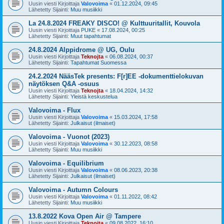
Uusin viesti Kirjoittaja
Valovoima
«
01.12.2024, 09:45
Lähetetty Sijainti:
Muu musiikki
La 24.8.2024 FREAKY DISCO! @ Kulttuuritallit, Kouvola
Uusin viesti Kirjoittaja
PUKE
«
17.08.2024, 00:25
Lähetetty Sijainti:
Muut tapahtumat
24.8.2024 Alppidrome @ UG, Oulu
Uusin viesti Kirjoittaja
Teknojta
«
06.08.2024, 00:37
Lähetetty Sijainti:
Tapahtumat Suomessa
24.2.2024 NääsTek presents: F[r]EE -dokumenttielokuvan
näytöksen Q&A -osuus
Uusin viesti Kirjoittaja
Teknojta
«
18.04.2024, 14:32
Lähetetty Sijainti:
Yleistä keskustelua
Valovoima - Flux
Uusin viesti Kirjoittaja
Valovoima
«
15.03.2024, 17:58
Lähetetty Sijainti:
Julkaisut (ilmaiset)
Valovoima - Vuonot (2023)
Uusin viesti Kirjoittaja
Valovoima
«
30.12.2023, 08:58
Lähetetty Sijainti:
Muu musiikki
Valovoima - Equilibrium
Uusin viesti Kirjoittaja
Valovoima
«
08.06.2023, 20:38
Lähetetty Sijainti:
Julkaisut (ilmaiset)
Valovoima - Autumn Colours
Uusin viesti Kirjoittaja
Valovoima
«
01.11.2022, 08:42
Lähetetty Sijainti:
Muu musiikki
13.8.2022 Kova Open Air @ Tampere
Uusin viesti Kirjoittaja
Teknojta
«
09.08.2022, 16:10