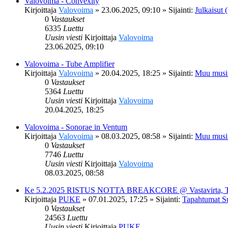
Valovoima - Convexity
Kirjoittaja
Valovoima
»
23.06.2025, 09:10
» Sijainti:
Julkaisut (
0
Vastaukset
6335
Luettu
Uusin viesti
Kirjoittaja
Valovoima
23.06.2025, 09:10
Valovoima - Tube Amplifier
Kirjoittaja
Valovoima
»
20.04.2025, 18:25
» Sijainti:
Muu musi
0
Vastaukset
5364
Luettu
Uusin viesti
Kirjoittaja
Valovoima
20.04.2025, 18:25
Valovoima - Sonorae in Ventum
Kirjoittaja
Valovoima
»
08.03.2025, 08:58
» Sijainti:
Muu musi
0
Vastaukset
7746
Luettu
Uusin viesti
Kirjoittaja
Valovoima
08.03.2025, 08:58
Ke 5.2.2025 RISTUS NOTTA BREAKCORE @ Vastavirta, 
Kirjoittaja
PUKE
»
07.01.2025, 17:25
» Sijainti:
Tapahtumat S
0
Vastaukset
24563
Luettu
Uusin viesti
Kirjoittaja
PUKE