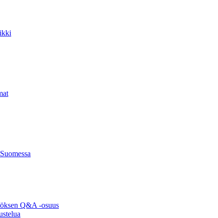
ikki
mat
 Suomessa
ytöksen Q&A -osuus
ustelua