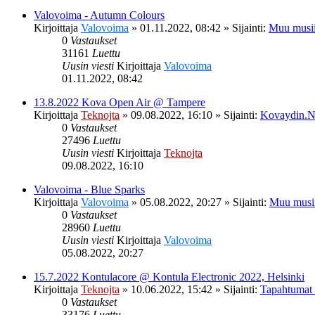
Valovoima - Autumn Colours
Kirjoittaja
Valovoima
»
01.11.2022, 08:42
» Sijainti:
Muu musii
0
Vastaukset
31161
Luettu
Uusin viesti
Kirjoittaja
Valovoima
01.11.2022, 08:42
13.8.2022 Kova Open Air @ Tampere
Kirjoittaja
Teknojta
»
09.08.2022, 16:10
» Sijainti:
Kovaydin.N
0
Vastaukset
27496
Luettu
Uusin viesti
Kirjoittaja
Teknojta
09.08.2022, 16:10
Valovoima - Blue Sparks
Kirjoittaja
Valovoima
»
05.08.2022, 20:27
» Sijainti:
Muu musi
0
Vastaukset
28960
Luettu
Uusin viesti
Kirjoittaja
Valovoima
05.08.2022, 20:27
15.7.2022 Kontulacore @ Kontula Electronic 2022, Helsinki
Kirjoittaja
Teknojta
»
10.06.2022, 15:42
» Sijainti:
Tapahtumat
0
Vastaukset
33176
Luettu