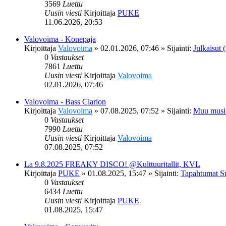
3569
Luettu
Uusin viesti
Kirjoittaja
PUKE
11.06.2026, 20:53
Valovoima - Konepaja
Kirjoittaja
Valovoima
»
02.01.2026, 07:46
» Sijainti:
Julkaisut (
0
Vastaukset
7861
Luettu
Uusin viesti
Kirjoittaja
Valovoima
02.01.2026, 07:46
Valovoima - Bass Clarion
Kirjoittaja
Valovoima
»
07.08.2025, 07:52
» Sijainti:
Muu musi
0
Vastaukset
7990
Luettu
Uusin viesti
Kirjoittaja
Valovoima
07.08.2025, 07:52
La 9.8.2025 FREAKY DISCO! @Kulttuuritallit, KVL
Kirjoittaja
PUKE
»
01.08.2025, 15:47
» Sijainti:
Tapahtumat S
0
Vastaukset
6434
Luettu
Uusin viesti
Kirjoittaja
PUKE
01.08.2025, 15:47