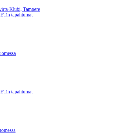
virta-Klubi, Tampere
ETin tapahtumat
uomessa
ETin tapahtumat
uomessa