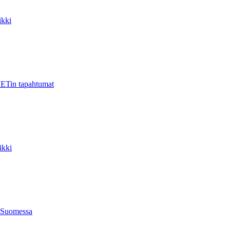
kki
ETin tapahtumat
ikki
 Suomessa