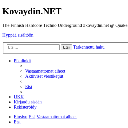
Kovaydin.NET
The Finnish Hardcore Techno Underground #kovaydin.net @ Quake
Hyppää sisältöön
Tarkennettu haku
Etsi
Pikalinkit
Vastaamattomat aiheet
Aktiiviset viestiketjut
Etsi
UKK
Kirjaudu sisään
Rekisteröidy
Etusivu
Etsi
Vastaamattomat aiheet
Etsi