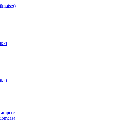
ilmaiset)
ikki
ikki
Tampere
uomessa