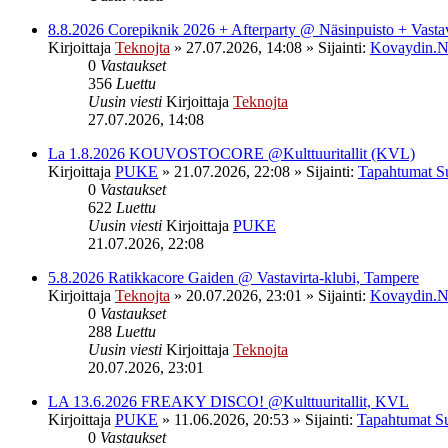
8.8.2026 Corepiknik 2026 + Afterparty @ Näsinpuisto + Vasta
Kirjoittaja
Teknojta
»
27.07.2026, 14:08
» Sijainti:
Kovaydin.N
0
Vastaukset
356
Luettu
Uusin viesti
Kirjoittaja
Teknojta
27.07.2026, 14:08
La 1.8.2026 KOUVOSTOCORE @Kulttuuritallit (KVL)
Kirjoittaja
PUKE
»
21.07.2026, 22:08
» Sijainti:
Tapahtumat S
0
Vastaukset
622
Luettu
Uusin viesti
Kirjoittaja
PUKE
21.07.2026, 22:08
5.8.2026 Ratikkacore Gaiden @ Vastavirta-klubi, Tampere
Kirjoittaja
Teknojta
»
20.07.2026, 23:01
» Sijainti:
Kovaydin.N
0
Vastaukset
288
Luettu
Uusin viesti
Kirjoittaja
Teknojta
20.07.2026, 23:01
LA 13.6.2026 FREAKY DISCO! @Kulttuuritallit, KVL
Kirjoittaja
PUKE
»
11.06.2026, 20:53
» Sijainti:
Tapahtumat S
0
Vastaukset