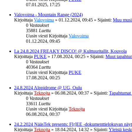
07.01.2025, 17:25
Valovoima - Mountain Range (2024)
Kirjoittaja
Valovoima
»
01.12.2024, 09:45
» Sijainti:
Muu musi
0
Vastaukset
35881
Luettu
Uusin viesti
Kirjoittaja
Valovoima
01.12.2024, 09:45
La 24.8.2024 FREAKY DISCO! @ Kulttuuritallit, Kouvola
Kirjoittaja
PUKE
»
17.08.2024, 00:25
» Sijainti:
Muut tapahtu
0
Vastaukset
40364
Luettu
Uusin viesti
Kirjoittaja
PUKE
17.08.2024, 00:25
24.8.2024 Alppidrome @ UG, Oulu
Kirjoittaja
Teknojta
»
06.08.2024, 00:37
» Sijainti:
Tapahtumat
0
Vastaukset
33611
Luettu
Uusin viesti
Kirjoittaja
Teknojta
06.08.2024, 00:37
24.2.2024 NääsTek presents: F[r]EE -dokumenttielokuvan nä
Kirjoittaja
Teknojta
»
18.04.2024, 14:32
» Sijainti:
Yleistä kesk