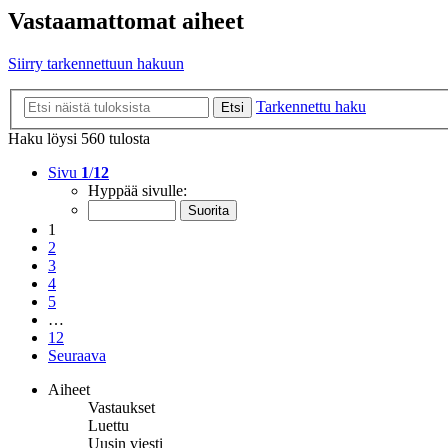
Vastaamattomat aiheet
Siirry tarkennettuun hakuun
Tarkennettu haku
Etsi
Haku löysi 560 tulosta
Sivu
1
/
12
Hyppää sivulle:
1
2
3
4
5
…
12
Seuraava
Aiheet
Vastaukset
Luettu
Uusin viesti