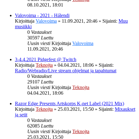
08.10.2021, 18:01
Valovoima - 2021 - Hálendi
Kirjoittaja
Valovoima
»
11.09.2021, 20:46
» Sijainti:
Muu
musiikki
0
Vastaukset
30597
Luettu
Uusin viesti
Kirjoittaja
Valovoima
11.09.2021, 20:46
3-4.4.2021 Pidgefest @ Twitch
Kirjoittaja
Teknojta
»
04.04.2021, 18:06
» Sijainti:
Radio/Webradio/Live stream ohjelmat ja tapahtumat
0
Vastaukset
29107
Luettu
Uusin viesti
Kirjoittaja
Teknojta
04.04.2021, 18:06
Razor Edge Presents Artskorps K-net Label (2021 Mix)
Kirjoittaja
Teknojta
»
25.03.2021, 15:50
» Sijainti:
Mixaukset
ja setit
0
Vastaukset
62085
Luettu
Uusin viesti
Kirjoittaja
Teknojta
25.03.2021, 15:50