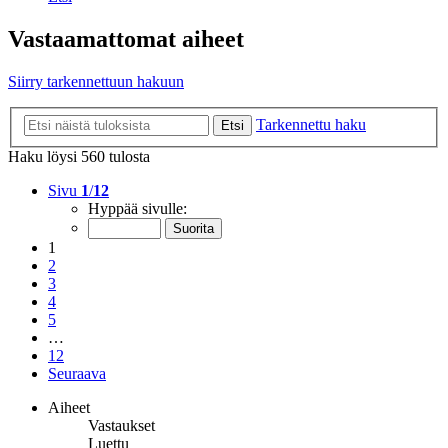
Vastaamattomat aiheet
Siirry tarkennettuun hakuun
Tarkennettu haku
Etsi
Haku löysi 560 tulosta
Sivu
1
/
12
Hyppää sivulle:
1
2
3
4
5
…
12
Seuraava
Aiheet
Vastaukset
Luettu