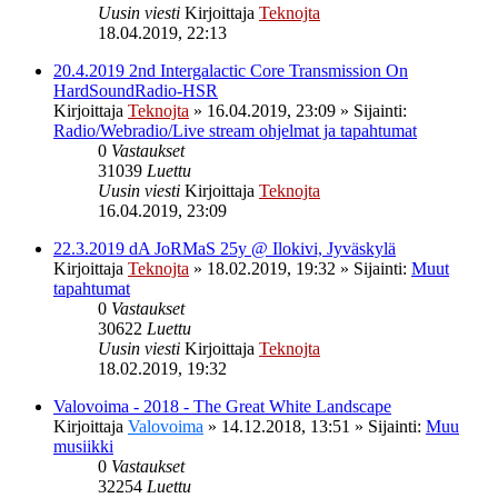
Uusin viesti
Kirjoittaja
Teknojta
18.04.2019, 22:13
20.4.2019 2nd Intergalactic Core Transmission On
HardSoundRadio-HSR
Kirjoittaja
Teknojta
»
16.04.2019, 23:09
» Sijainti:
Radio/Webradio/Live stream ohjelmat ja tapahtumat
0
Vastaukset
31039
Luettu
Uusin viesti
Kirjoittaja
Teknojta
16.04.2019, 23:09
22.3.2019 dA JoRMaS 25y @ Ilokivi, Jyväskylä
Kirjoittaja
Teknojta
»
18.02.2019, 19:32
» Sijainti:
Muut
tapahtumat
0
Vastaukset
30622
Luettu
Uusin viesti
Kirjoittaja
Teknojta
18.02.2019, 19:32
Valovoima - 2018 - The Great White Landscape
Kirjoittaja
Valovoima
»
14.12.2018, 13:51
» Sijainti:
Muu
musiikki
0
Vastaukset
32254
Luettu