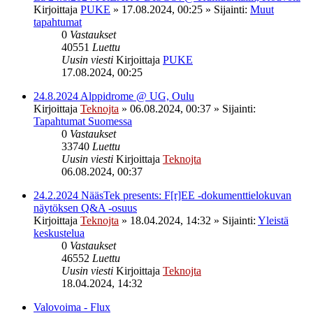
Kirjoittaja
PUKE
»
17.08.2024, 00:25
» Sijainti:
Muut
tapahtumat
0
Vastaukset
40551
Luettu
Uusin viesti
Kirjoittaja
PUKE
17.08.2024, 00:25
24.8.2024 Alppidrome @ UG, Oulu
Kirjoittaja
Teknojta
»
06.08.2024, 00:37
» Sijainti:
Tapahtumat Suomessa
0
Vastaukset
33740
Luettu
Uusin viesti
Kirjoittaja
Teknojta
06.08.2024, 00:37
24.2.2024 NääsTek presents: F[r]EE -dokumenttielokuvan
näytöksen Q&A -osuus
Kirjoittaja
Teknojta
»
18.04.2024, 14:32
» Sijainti:
Yleistä
keskustelua
0
Vastaukset
46552
Luettu
Uusin viesti
Kirjoittaja
Teknojta
18.04.2024, 14:32
Valovoima - Flux