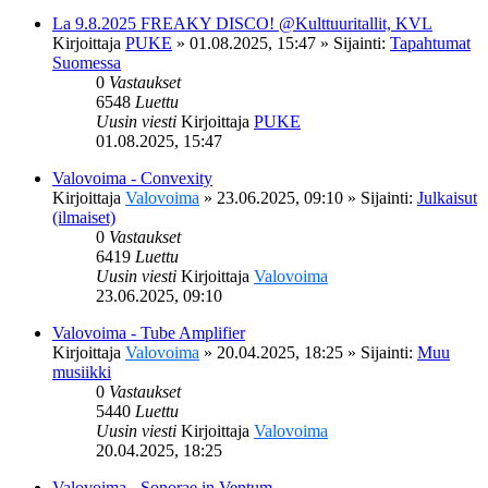
La 9.8.2025 FREAKY DISCO! @Kulttuuritallit, KVL
Kirjoittaja
PUKE
»
01.08.2025, 15:47
» Sijainti:
Tapahtumat
Suomessa
0
Vastaukset
6548
Luettu
Uusin viesti
Kirjoittaja
PUKE
01.08.2025, 15:47
Valovoima - Convexity
Kirjoittaja
Valovoima
»
23.06.2025, 09:10
» Sijainti:
Julkaisut
(ilmaiset)
0
Vastaukset
6419
Luettu
Uusin viesti
Kirjoittaja
Valovoima
23.06.2025, 09:10
Valovoima - Tube Amplifier
Kirjoittaja
Valovoima
»
20.04.2025, 18:25
» Sijainti:
Muu
musiikki
0
Vastaukset
5440
Luettu
Uusin viesti
Kirjoittaja
Valovoima
20.04.2025, 18:25
Valovoima - Sonorae in Ventum