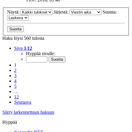
Näytä:
Järjestä:
Suunta:
Haku löysi 560 tulosta
Sivu
1
/
12
Hyppää sivulle:
1
2
3
4
5
…
12
Seuraava
Siirry tarkennettuun hakuun
Hyppää