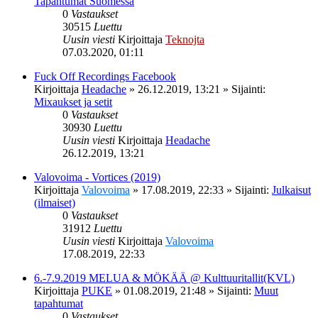
Tapahtumat Suomessa
0
Vastaukset
30515
Luettu
Uusin viesti
Kirjoittaja
Teknojta
07.03.2020, 01:11
Fuck Off Recordings Facebook
Kirjoittaja
Headache
»
26.12.2019, 13:21
» Sijainti:
Mixaukset ja setit
0
Vastaukset
30930
Luettu
Uusin viesti
Kirjoittaja
Headache
26.12.2019, 13:21
Valovoima - Vortices (2019)
Kirjoittaja
Valovoima
»
17.08.2019, 22:33
» Sijainti:
Julkaisut
(ilmaiset)
0
Vastaukset
31912
Luettu
Uusin viesti
Kirjoittaja
Valovoima
17.08.2019, 22:33
6.-7.9.2019 MELUA & MÖKÄÄ @ Kulttuuritallit(KVL)
Kirjoittaja
PUKE
»
01.08.2019, 21:48
» Sijainti:
Muut
tapahtumat
0
Vastaukset