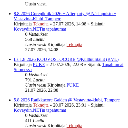
Uusin viesti
8.8.2026 Corepiknik 2026 + Afterparty @ Näsinpuisto +
Vastavirta-Klubi, Tampere
Kirjoittaja
Teknojta
»
27.07.2026, 14:08
» Sijainti:
Kovaydin.NETin tapahtumat
0
Vastaukset
568
Luettu
Uusin viesti
Kirjoittaja
Teknojta
27.07.2026, 14:08
La 1.8.2026 KOUVOSTOCORE @Kulttuuritallit (KVL)
Kirjoittaja
PUKE
»
21.07.2026, 22:08
» Sijainti:
Tapahtumat
Suomessa
0
Vastaukset
791
Luettu
Uusin viesti
Kirjoittaja
PUKE
21.07.2026, 22:08
5.8.2026 Ratikkacore Gaiden @ Vastavirta-klubi, Tampere
Kirjoittaja
Teknojta
»
20.07.2026, 23:01
» Sijainti:
Kovaydin.NETin tapahtumat
0
Vastaukset
411
Luettu
Uusin viesti
Kirjoittaja
Teknojta