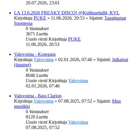
20.07.2026, 23:01
LA 13.6.2026 FREAKY DISCO! @Kulttuuritallit, KVL
Kirjoittaja
PUKE
»
11.06.2026, 20:53
» Sijainti:
Tapahtumat
Suomessa
0
Vastaukset
3671
Luettu
Uusin viesti
Kirjoittaja
PUKE
11.06.2026, 20:53
Valovoima - Konepaja
Kirjoittaja
Valovoima
»
02.01.2026, 07:46
» Sijainti:
Julkaisut
(ilmaiset)
0
Vastaukset
8046
Luettu
Uusin viesti
Kirjoittaja
Valovoima
02.01.2026, 07:46
Valovoima - Bass Clarion
Kirjoittaja
Valovoima
»
07.08.2025, 07:52
» Sijainti:
Muu
musiikki
0
Vastaukset
8120
Luettu
Uusin viesti
Kirjoittaja
Valovoima
07.08.2025, 07:52