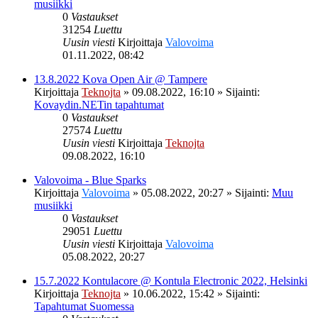
musiikki
0
Vastaukset
31254
Luettu
Uusin viesti
Kirjoittaja
Valovoima
01.11.2022, 08:42
13.8.2022 Kova Open Air @ Tampere
Kirjoittaja
Teknojta
»
09.08.2022, 16:10
» Sijainti:
Kovaydin.NETin tapahtumat
0
Vastaukset
27574
Luettu
Uusin viesti
Kirjoittaja
Teknojta
09.08.2022, 16:10
Valovoima - Blue Sparks
Kirjoittaja
Valovoima
»
05.08.2022, 20:27
» Sijainti:
Muu
musiikki
0
Vastaukset
29051
Luettu
Uusin viesti
Kirjoittaja
Valovoima
05.08.2022, 20:27
15.7.2022 Kontulacore @ Kontula Electronic 2022, Helsinki
Kirjoittaja
Teknojta
»
10.06.2022, 15:42
» Sijainti:
Tapahtumat Suomessa