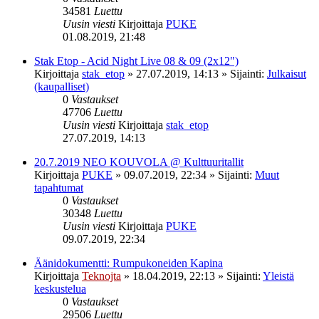
34581
Luettu
Uusin viesti
Kirjoittaja
PUKE
01.08.2019, 21:48
Stak Etop - Acid Night Live 08 & 09 (2x12")
Kirjoittaja
stak_etop
»
27.07.2019, 14:13
» Sijainti:
Julkaisut
(kaupalliset)
0
Vastaukset
47706
Luettu
Uusin viesti
Kirjoittaja
stak_etop
27.07.2019, 14:13
20.7.2019 NEO KOUVOLA @ Kulttuuritallit
Kirjoittaja
PUKE
»
09.07.2019, 22:34
» Sijainti:
Muut
tapahtumat
0
Vastaukset
30348
Luettu
Uusin viesti
Kirjoittaja
PUKE
09.07.2019, 22:34
Äänidokumentti: Rumpukoneiden Kapina
Kirjoittaja
Teknojta
»
18.04.2019, 22:13
» Sijainti:
Yleistä
keskustelua
0
Vastaukset
29506
Luettu