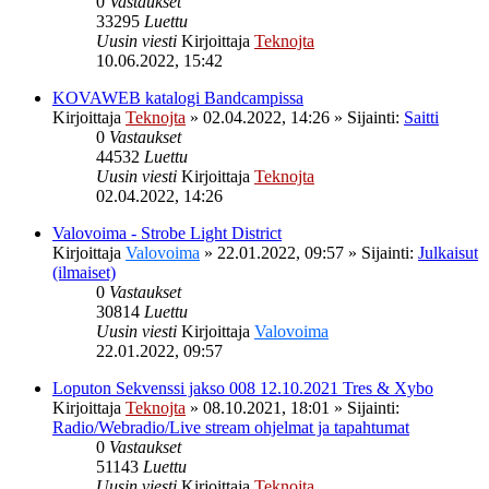
0
Vastaukset
33295
Luettu
Uusin viesti
Kirjoittaja
Teknojta
10.06.2022, 15:42
KOVAWEB katalogi Bandcampissa
Kirjoittaja
Teknojta
»
02.04.2022, 14:26
» Sijainti:
Saitti
0
Vastaukset
44532
Luettu
Uusin viesti
Kirjoittaja
Teknojta
02.04.2022, 14:26
Valovoima - Strobe Light District
Kirjoittaja
Valovoima
»
22.01.2022, 09:57
» Sijainti:
Julkaisut
(ilmaiset)
0
Vastaukset
30814
Luettu
Uusin viesti
Kirjoittaja
Valovoima
22.01.2022, 09:57
Loputon Sekvenssi jakso 008 12.10.2021 Tres & Xybo
Kirjoittaja
Teknojta
»
08.10.2021, 18:01
» Sijainti:
Radio/Webradio/Live stream ohjelmat ja tapahtumat
0
Vastaukset
51143
Luettu
Uusin viesti
Kirjoittaja
Teknojta