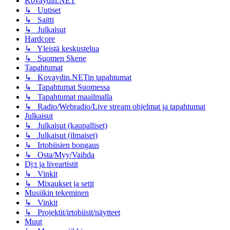
Kovaydin.NET
↳ Uutiset
↳ Saitti
↳ Julkaisut
Hardcore
↳ Yleistä keskustelua
↳ Suomen Skene
Tapahtumat
↳ Kovaydin.NETin tapahtumat
↳ Tapahtumat Suomessa
↳ Tapahtumat maailmalla
↳ Radio/Webradio/Live stream ohjelmat ja tapahtumat
Julkaisut
↳ Julkaisut (kaupalliset)
↳ Julkaisut (ilmaiset)
↳ Irtobiisien bongaus
↳ Osta/Myy/Vaihda
Dj:t ja liveartistit
↳ Vinkit
↳ Mixaukset ja setit
Musiikin tekeminen
↳ Vinkit
↳ Projektit/irtobiisit/näytteet
Muut