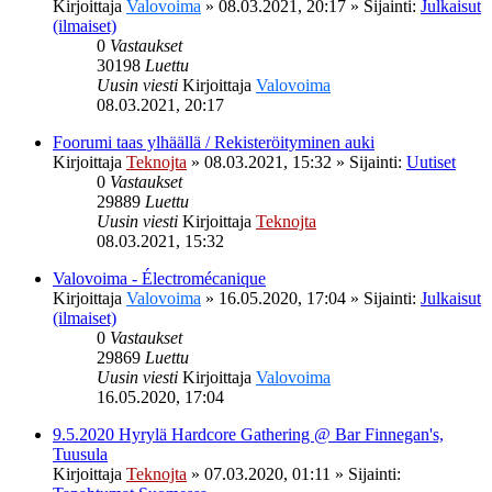
Kirjoittaja
Valovoima
»
08.03.2021, 20:17
» Sijainti:
Julkaisut
(ilmaiset)
0
Vastaukset
30198
Luettu
Uusin viesti
Kirjoittaja
Valovoima
08.03.2021, 20:17
Foorumi taas ylhäällä / Rekisteröityminen auki
Kirjoittaja
Teknojta
»
08.03.2021, 15:32
» Sijainti:
Uutiset
0
Vastaukset
29889
Luettu
Uusin viesti
Kirjoittaja
Teknojta
08.03.2021, 15:32
Valovoima - Électromécanique
Kirjoittaja
Valovoima
»
16.05.2020, 17:04
» Sijainti:
Julkaisut
(ilmaiset)
0
Vastaukset
29869
Luettu
Uusin viesti
Kirjoittaja
Valovoima
16.05.2020, 17:04
9.5.2020 Hyrylä Hardcore Gathering @ Bar Finnegan's,
Tuusula
Kirjoittaja
Teknojta
»
07.03.2020, 01:11
» Sijainti: