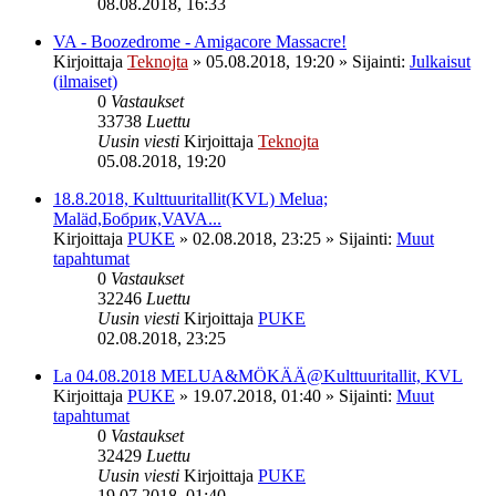
08.08.2018, 16:33
VA - Boozedrome - Amigacore Massacre!
Kirjoittaja
Teknojta
»
05.08.2018, 19:20
» Sijainti:
Julkaisut
(ilmaiset)
0
Vastaukset
33738
Luettu
Uusin viesti
Kirjoittaja
Teknojta
05.08.2018, 19:20
18.8.2018, Kulttuuritallit(KVL) Melua;
Maläd,Бобрик,VAVA...
Kirjoittaja
PUKE
»
02.08.2018, 23:25
» Sijainti:
Muut
tapahtumat
0
Vastaukset
32246
Luettu
Uusin viesti
Kirjoittaja
PUKE
02.08.2018, 23:25
La 04.08.2018 MELUA&MÖKÄÄ@Kulttuuritallit, KVL
Kirjoittaja
PUKE
»
19.07.2018, 01:40
» Sijainti:
Muut
tapahtumat
0
Vastaukset
32429
Luettu
Uusin viesti
Kirjoittaja
PUKE
19.07.2018, 01:40