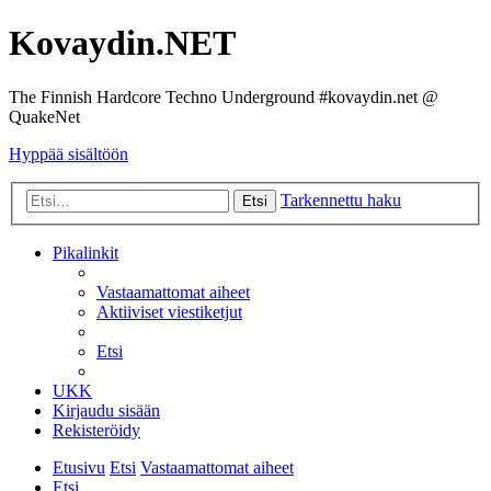
Kovaydin.NET
The Finnish Hardcore Techno Underground #kovaydin.net @
QuakeNet
Hyppää sisältöön
Tarkennettu haku
Etsi
Pikalinkit
Vastaamattomat aiheet
Aktiiviset viestiketjut
Etsi
UKK
Kirjaudu sisään
Rekisteröidy
Etusivu
Etsi
Vastaamattomat aiheet
Etsi