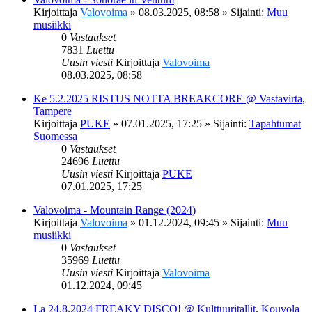
Kirjoittaja
Valovoima
»
08.03.2025, 08:58
» Sijainti:
Muu
musiikki
0
Vastaukset
7831
Luettu
Uusin viesti
Kirjoittaja
Valovoima
08.03.2025, 08:58
Ke 5.2.2025 RISTUS NOTTA BREAKCORE @ Vastavirta,
Tampere
Kirjoittaja
PUKE
»
07.01.2025, 17:25
» Sijainti:
Tapahtumat
Suomessa
0
Vastaukset
24696
Luettu
Uusin viesti
Kirjoittaja
PUKE
07.01.2025, 17:25
Valovoima - Mountain Range (2024)
Kirjoittaja
Valovoima
»
01.12.2024, 09:45
» Sijainti:
Muu
musiikki
0
Vastaukset
35969
Luettu
Uusin viesti
Kirjoittaja
Valovoima
01.12.2024, 09:45
La 24.8.2024 FREAKY DISCO! @ Kulttuuritallit, Kouvola