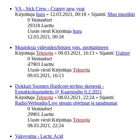
VA - Sick Crew - Crappy new year
Kirjoittaja
huru
»
12.03.2021, 00:18
» Sijainti:
Muu musiikki
0
Vastaukset
29318
Luettu
Uusin viesti
Kirjoittaja
huru
12.03.2021, 00:18
Muutoksia videoiden/biisien yms. upottamiseen
Kirjoittaja
Teknojta
»
09.03.2021, 16:13
» Sijainti:
Uutiset
0
Vastaukset
47903
Luettu
Uusin viesti
Kirjoittaja
Teknojta
09.03.2021, 16:13
Dokkari Suomen Hardcore-techno skenestä -
Ennakkohaastattelu @ Kaaosradio 6.2.2021
Kirjoittaja
Teknojta
»
08.03.2021, 22:24
» Sijainti:
Radio/Webradio/Live stream ohjelmat ja tapahtumat
0
Vastaukset
29901
Luettu
Uusin viesti
Kirjoittaja
Teknojta
08.03.2021, 22:24
Valovoima - Lactic Acid