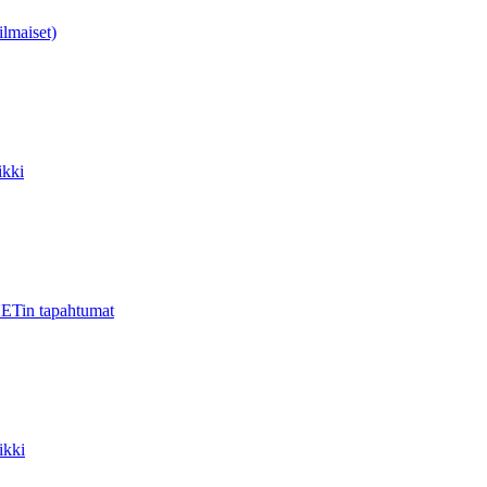
ilmaiset)
kki
ETin tapahtumat
ikki