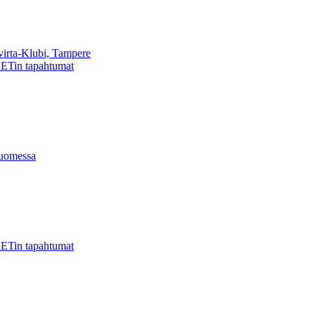
virta-Klubi, Tampere
ETin tapahtumat
uomessa
ETin tapahtumat