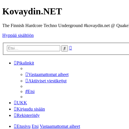
Kovaydin.NET
The Finnish Hardcore Techno Underground #kovaydin.net @ Quake
Hyppää sisältöön
Tarkennettu
Etsi
haku
Pikalinkit
Vastaamattomat aiheet
Aktiiviset viestiketjut
Etsi
UKK
Kirjaudu sisään
Rekisteröidy
Etusivu
Etsi
Vastaamattomat aiheet