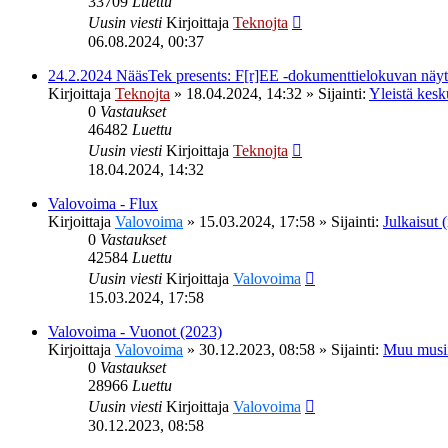
33709
Luettu
Uusin viesti
Kirjoittaja
Teknojta
06.08.2024, 00:37
24.2.2024 NääsTek presents: F[r]EE -dokumenttielokuvan nä
Kirjoittaja
Teknojta
»
18.04.2024, 14:32
» Sijainti:
Yleistä kesk
0
Vastaukset
46482
Luettu
Uusin viesti
Kirjoittaja
Teknojta
18.04.2024, 14:32
Valovoima - Flux
Kirjoittaja
Valovoima
»
15.03.2024, 17:58
» Sijainti:
Julkaisut (
0
Vastaukset
42584
Luettu
Uusin viesti
Kirjoittaja
Valovoima
15.03.2024, 17:58
Valovoima - Vuonot (2023)
Kirjoittaja
Valovoima
»
30.12.2023, 08:58
» Sijainti:
Muu musi
0
Vastaukset
28966
Luettu
Uusin viesti
Kirjoittaja
Valovoima
30.12.2023, 08:58