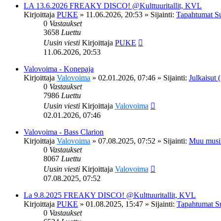
LA 13.6.2026 FREAKY DISCO! @Kulttuuritallit, KVL
Kirjoittaja
PUKE
»
11.06.2026, 20:53
» Sijainti:
Tapahtumat S
0
Vastaukset
3658
Luettu
Uusin viesti
Kirjoittaja
PUKE
11.06.2026, 20:53
Valovoima - Konepaja
Kirjoittaja
Valovoima
»
02.01.2026, 07:46
» Sijainti:
Julkaisut (
0
Vastaukset
7986
Luettu
Uusin viesti
Kirjoittaja
Valovoima
02.01.2026, 07:46
Valovoima - Bass Clarion
Kirjoittaja
Valovoima
»
07.08.2025, 07:52
» Sijainti:
Muu musi
0
Vastaukset
8067
Luettu
Uusin viesti
Kirjoittaja
Valovoima
07.08.2025, 07:52
La 9.8.2025 FREAKY DISCO! @Kulttuuritallit, KVL
Kirjoittaja
PUKE
»
01.08.2025, 15:47
» Sijainti:
Tapahtumat S
0
Vastaukset