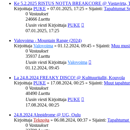
Ke 5.2.2025 RISTUS NOTTA BREAKCORE @ Vastavirta, 
Kirjoittaja
PUKE
»
07.01.2025, 17:25
» Sijainti:
Tapahtumat S
0
Vastaukset
24666
Luettu
Uusin viesti
Kirjoittaja
PUKE
07.01.2025, 17:25
Valovoima - Mountain Range (2024)
Kirjoittaja
Valovoima
»
01.12.2024, 09:45
» Sijainti:
Muu musi
0
Vastaukset
35937
Luettu
Uusin viesti
Kirjoittaja
Valovoima
01.12.2024, 09:45
La 24.8.2024 FREAKY DISCO! @ Kulttuuritallit, Kouvola
Kirjoittaja
PUKE
»
17.08.2024, 00:25
» Sijainti:
Muut tapahtu
0
Vastaukset
40490
Luettu
Uusin viesti
Kirjoittaja
PUKE
17.08.2024, 00:25
24.8.2024 Alppidrome @ UG, Oulu
Kirjoittaja
Teknojta
»
06.08.2024, 00:37
» Sijainti:
Tapahtumat
0
Vastaukset