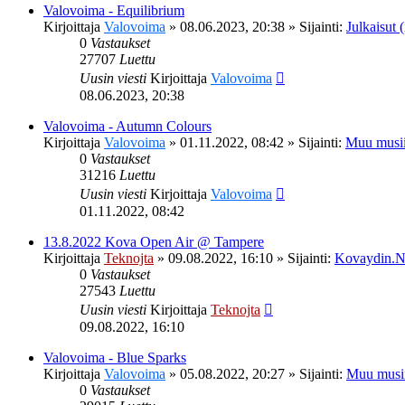
Valovoima - Equilibrium
Kirjoittaja
Valovoima
»
08.06.2023, 20:38
» Sijainti:
Julkaisut (
0
Vastaukset
27707
Luettu
Uusin viesti
Kirjoittaja
Valovoima
08.06.2023, 20:38
Valovoima - Autumn Colours
Kirjoittaja
Valovoima
»
01.11.2022, 08:42
» Sijainti:
Muu musii
0
Vastaukset
31216
Luettu
Uusin viesti
Kirjoittaja
Valovoima
01.11.2022, 08:42
13.8.2022 Kova Open Air @ Tampere
Kirjoittaja
Teknojta
»
09.08.2022, 16:10
» Sijainti:
Kovaydin.N
0
Vastaukset
27543
Luettu
Uusin viesti
Kirjoittaja
Teknojta
09.08.2022, 16:10
Valovoima - Blue Sparks
Kirjoittaja
Valovoima
»
05.08.2022, 20:27
» Sijainti:
Muu musi
0
Vastaukset