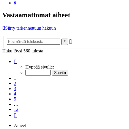
Etsi
Vastaamattomat aiheet
Siirry tarkennettuun hakuun
Tarkennettu
Etsi
haku
Haku löysi 560 tulosta
Sivu
1
/
12
Hyppää sivulle:
1
2
3
4
5
…
12
Seuraava
Aiheet