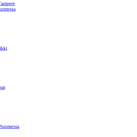
Tampere
uomessa
ikki
mat
 Suomessa