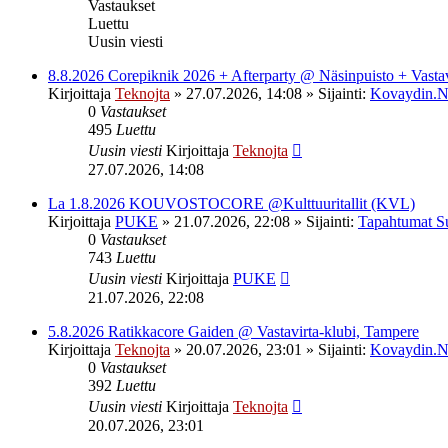
Vastaukset
Luettu
Uusin viesti
8.8.2026 Corepiknik 2026 + Afterparty @ Näsinpuisto + Vasta
Kirjoittaja
Teknojta
»
27.07.2026, 14:08
» Sijainti:
Kovaydin.N
0
Vastaukset
495
Luettu
Uusin viesti
Kirjoittaja
Teknojta
27.07.2026, 14:08
La 1.8.2026 KOUVOSTOCORE @Kulttuuritallit (KVL)
Kirjoittaja
PUKE
»
21.07.2026, 22:08
» Sijainti:
Tapahtumat S
0
Vastaukset
743
Luettu
Uusin viesti
Kirjoittaja
PUKE
21.07.2026, 22:08
5.8.2026 Ratikkacore Gaiden @ Vastavirta-klubi, Tampere
Kirjoittaja
Teknojta
»
20.07.2026, 23:01
» Sijainti:
Kovaydin.N
0
Vastaukset
392
Luettu
Uusin viesti
Kirjoittaja
Teknojta
20.07.2026, 23:01