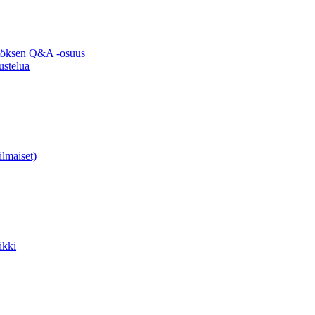
ytöksen Q&A -osuus
ustelua
ilmaiset)
ikki