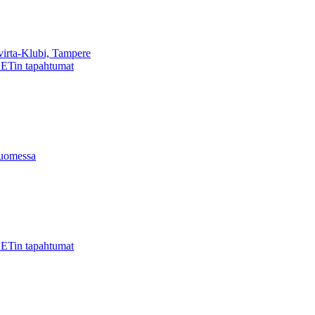
virta-Klubi, Tampere
ETin tapahtumat
uomessa
ETin tapahtumat