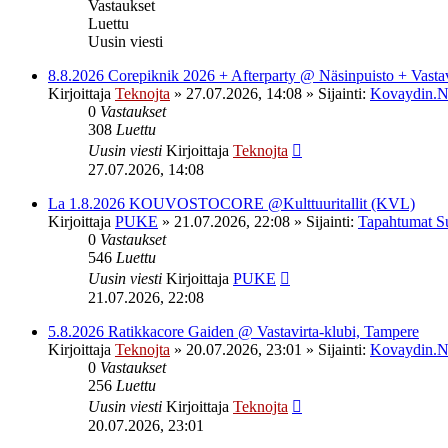
Vastaukset
Luettu
Uusin viesti
8.8.2026 Corepiknik 2026 + Afterparty @ Näsinpuisto + Vasta
Kirjoittaja
Teknojta
»
27.07.2026, 14:08
» Sijainti:
Kovaydin.N
0
Vastaukset
308
Luettu
Uusin viesti
Kirjoittaja
Teknojta
27.07.2026, 14:08
La 1.8.2026 KOUVOSTOCORE @Kulttuuritallit (KVL)
Kirjoittaja
PUKE
»
21.07.2026, 22:08
» Sijainti:
Tapahtumat S
0
Vastaukset
546
Luettu
Uusin viesti
Kirjoittaja
PUKE
21.07.2026, 22:08
5.8.2026 Ratikkacore Gaiden @ Vastavirta-klubi, Tampere
Kirjoittaja
Teknojta
»
20.07.2026, 23:01
» Sijainti:
Kovaydin.N
0
Vastaukset
256
Luettu
Uusin viesti
Kirjoittaja
Teknojta
20.07.2026, 23:01