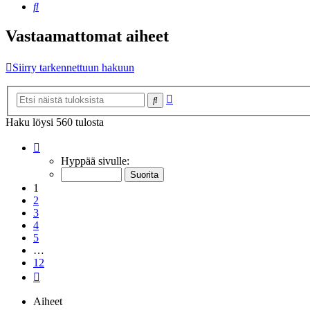
Etsi
Vastaamattomat aiheet
Siirry tarkennettuun hakuun
Tarkennettu
Etsi
haku
Haku löysi 560 tulosta
Sivu
1
/
12
Hyppää sivulle:
1
2
3
4
5
…
12
Seuraava
Aiheet