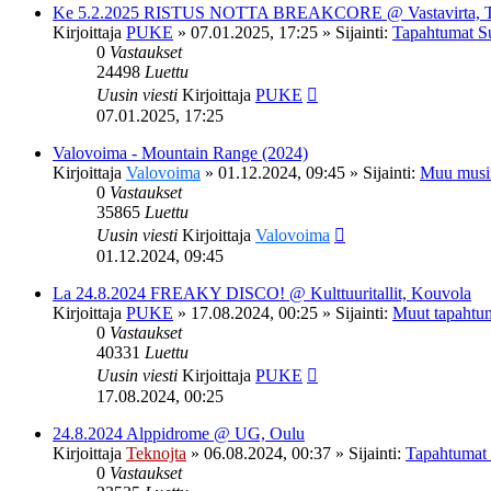
Ke 5.2.2025 RISTUS NOTTA BREAKCORE @ Vastavirta, 
Kirjoittaja
PUKE
»
07.01.2025, 17:25
» Sijainti:
Tapahtumat S
0
Vastaukset
24498
Luettu
Uusin viesti
Kirjoittaja
PUKE
07.01.2025, 17:25
Valovoima - Mountain Range (2024)
Kirjoittaja
Valovoima
»
01.12.2024, 09:45
» Sijainti:
Muu musi
0
Vastaukset
35865
Luettu
Uusin viesti
Kirjoittaja
Valovoima
01.12.2024, 09:45
La 24.8.2024 FREAKY DISCO! @ Kulttuuritallit, Kouvola
Kirjoittaja
PUKE
»
17.08.2024, 00:25
» Sijainti:
Muut tapahtu
0
Vastaukset
40331
Luettu
Uusin viesti
Kirjoittaja
PUKE
17.08.2024, 00:25
24.8.2024 Alppidrome @ UG, Oulu
Kirjoittaja
Teknojta
»
06.08.2024, 00:37
» Sijainti:
Tapahtumat
0
Vastaukset