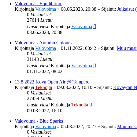
Valovoima - Equilibrium
Kirjoittaja
Valovoima
»
08.06.2023, 20:38
» Sijainti:
Julkaisut (
0
Vastaukset
27614
Luettu
Uusin viesti
Kirjoittaja
Valovoima
08.06.2023, 20:38
Valovoima - Autumn Colours
Kirjoittaja
Valovoima
»
01.11.2022, 08:42
» Sijainti:
Muu musii
0
Vastaukset
31148
Luettu
Uusin viesti
Kirjoittaja
Valovoima
01.11.2022, 08:42
13.8.2022 Kova Open Air @ Tampere
Kirjoittaja
Teknojta
»
09.08.2022, 16:10
» Sijainti:
Kovaydin.N
0
Vastaukset
27459
Luettu
Uusin viesti
Kirjoittaja
Teknojta
09.08.2022, 16:10
Valovoima - Blue Sparks
Kirjoittaja
Valovoima
»
05.08.2022, 20:27
» Sijainti:
Muu musi
0
Vastaukset