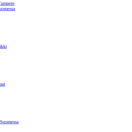
Tampere
uomessa
ikki
mat
 Suomessa