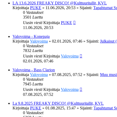
LA 13.6.2026 FREAKY DISCO! @Kulttuuritallit, KVL
Kirjoittaja
PUKE
»
11.06.2026, 20:53
» Sijainti:
Tapahtumat S
0
Vastaukset
3501
Luettu
Uusin viesti
Kirjoittaja
PUKE
11.06.2026, 20:53
Valovoima - Konepaja
Kirjoittaja
Valovoima
»
02.01.2026, 07:46
» Sijainti:
Julkaisut (
0
Vastaukset
7832
Luettu
Uusin viesti
Kirjoittaja
Valovoima
02.01.2026, 07:46
Valovoima - Bass Clarion
Kirjoittaja
Valovoima
»
07.08.2025, 07:52
» Sijainti:
Muu musi
0
Vastaukset
7945
Luettu
Uusin viesti
Kirjoittaja
Valovoima
07.08.2025, 07:52
La 9.8.2025 FREAKY DISCO! @Kulttuuritallit, KVL
Kirjoittaja
PUKE
»
01.08.2025, 15:47
» Sijainti:
Tapahtumat S
0
Vastaukset