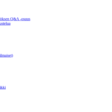
ytöksen Q&A -osuus
ustelua
ilmaiset)
ikki