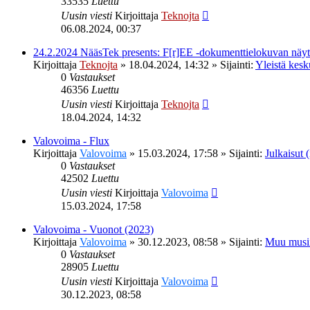
33535
Luettu
Uusin viesti
Kirjoittaja
Teknojta
06.08.2024, 00:37
24.2.2024 NääsTek presents: F[r]EE -dokumenttielokuvan nä
Kirjoittaja
Teknojta
»
18.04.2024, 14:32
» Sijainti:
Yleistä kesk
0
Vastaukset
46356
Luettu
Uusin viesti
Kirjoittaja
Teknojta
18.04.2024, 14:32
Valovoima - Flux
Kirjoittaja
Valovoima
»
15.03.2024, 17:58
» Sijainti:
Julkaisut (
0
Vastaukset
42502
Luettu
Uusin viesti
Kirjoittaja
Valovoima
15.03.2024, 17:58
Valovoima - Vuonot (2023)
Kirjoittaja
Valovoima
»
30.12.2023, 08:58
» Sijainti:
Muu musi
0
Vastaukset
28905
Luettu
Uusin viesti
Kirjoittaja
Valovoima
30.12.2023, 08:58