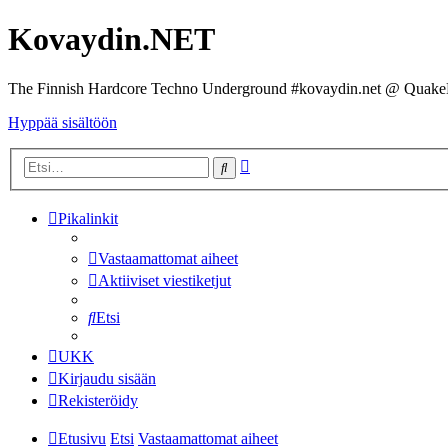
Kovaydin.NET
The Finnish Hardcore Techno Underground #kovaydin.net @ Quake
Hyppää sisältöön
Tarkennettu
Etsi
haku
Pikalinkit
Vastaamattomat aiheet
Aktiiviset viestiketjut
Etsi
UKK
Kirjaudu sisään
Rekisteröidy
Etusivu
Etsi
Vastaamattomat aiheet