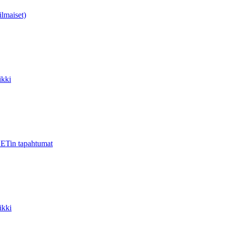
ilmaiset)
kki
ETin tapahtumat
ikki