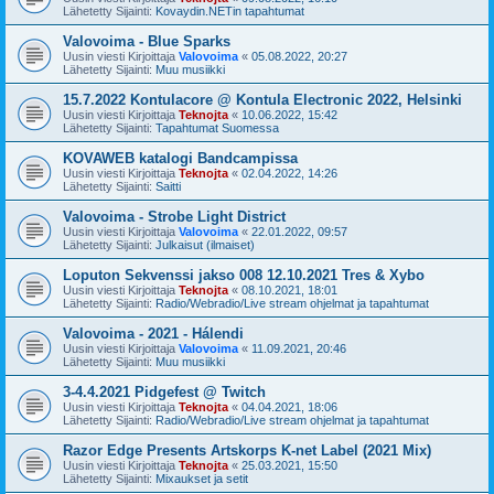
Lähetetty Sijainti:
Kovaydin.NETin tapahtumat
Valovoima - Blue Sparks
Uusin viesti Kirjoittaja
Valovoima
«
05.08.2022, 20:27
Lähetetty Sijainti:
Muu musiikki
15.7.2022 Kontulacore @ Kontula Electronic 2022, Helsinki
Uusin viesti Kirjoittaja
Teknojta
«
10.06.2022, 15:42
Lähetetty Sijainti:
Tapahtumat Suomessa
KOVAWEB katalogi Bandcampissa
Uusin viesti Kirjoittaja
Teknojta
«
02.04.2022, 14:26
Lähetetty Sijainti:
Saitti
Valovoima - Strobe Light District
Uusin viesti Kirjoittaja
Valovoima
«
22.01.2022, 09:57
Lähetetty Sijainti:
Julkaisut (ilmaiset)
Loputon Sekvenssi jakso 008 12.10.2021 Tres & Xybo
Uusin viesti Kirjoittaja
Teknojta
«
08.10.2021, 18:01
Lähetetty Sijainti:
Radio/Webradio/Live stream ohjelmat ja tapahtumat
Valovoima - 2021 - Hálendi
Uusin viesti Kirjoittaja
Valovoima
«
11.09.2021, 20:46
Lähetetty Sijainti:
Muu musiikki
3-4.4.2021 Pidgefest @ Twitch
Uusin viesti Kirjoittaja
Teknojta
«
04.04.2021, 18:06
Lähetetty Sijainti:
Radio/Webradio/Live stream ohjelmat ja tapahtumat
Razor Edge Presents Artskorps K-net Label (2021 Mix)
Uusin viesti Kirjoittaja
Teknojta
«
25.03.2021, 15:50
Lähetetty Sijainti:
Mixaukset ja setit