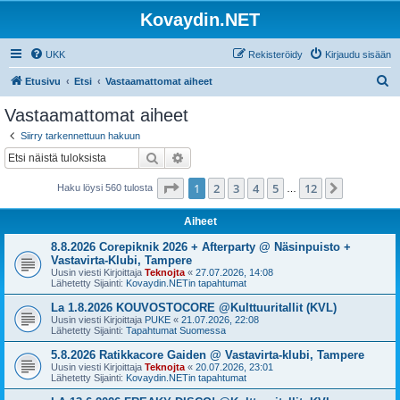
Kovaydin.NET
UKK
Rekisteröidy
Kirjaudu sisään
E
Etusivu
Etsi
Vastaamattomat aiheet
t
Vastaamattomat aiheet
s
Siirry tarkennettuun hakuun
i
Etsi
Tarkennettu haku
Sivu
1
/
12
1
2
3
4
5
12
Seuraava
Haku löysi 560 tulosta
…
Aiheet
8.8.2026 Corepiknik 2026 + Afterparty @ Näsinpuisto +
Vastavirta-Klubi, Tampere
Uusin viesti Kirjoittaja
Teknojta
«
27.07.2026, 14:08
Lähetetty Sijainti:
Kovaydin.NETin tapahtumat
La 1.8.2026 KOUVOSTOCORE @Kulttuuritallit (KVL)
Uusin viesti Kirjoittaja
PUKE
«
21.07.2026, 22:08
Lähetetty Sijainti:
Tapahtumat Suomessa
5.8.2026 Ratikkacore Gaiden @ Vastavirta-klubi, Tampere
Uusin viesti Kirjoittaja
Teknojta
«
20.07.2026, 23:01
Lähetetty Sijainti:
Kovaydin.NETin tapahtumat