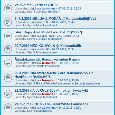
Valovoima - Vortices (2019)
Uusin viesti Kirjoittaja
Valovoima
«
17.08.2019, 22:33
Lähetetty Sijainti:
Julkaisut (ilmaiset)
6.-7.9.2019 MELUA & MÖKÄÄ @ Kulttuuritallit(KVL)
Uusin viesti Kirjoittaja
PUKE
«
01.08.2019, 21:48
Lähetetty Sijainti:
Muut tapahtumat
Stak Etop - Acid Night Live 08 & 09 (2x12")
Uusin viesti Kirjoittaja
stak_etop
«
27.07.2019, 14:13
Lähetetty Sijainti:
Julkaisut (kaupalliset)
20.7.2019 NEO KOUVOLA @ Kulttuuritallit
Uusin viesti Kirjoittaja
PUKE
«
09.07.2019, 22:34
Lähetetty Sijainti:
Muut tapahtumat
Äänidokumentti: Rumpukoneiden Kapina
Uusin viesti Kirjoittaja
Teknojta
«
18.04.2019, 22:13
Lähetetty Sijainti:
Yleistä keskustelua
20.4.2019 2nd Intergalactic Core Transmission On
HardSoundRadio-HSR
Uusin viesti Kirjoittaja
Teknojta
«
16.04.2019, 23:09
Lähetetty Sijainti:
Radio/Webradio/Live stream ohjelmat ja tapahtumat
22.3.2019 dA JoRMaS 25y @ Ilokivi, Jyväskylä
Uusin viesti Kirjoittaja
Teknojta
«
18.02.2019, 19:32
Lähetetty Sijainti:
Muut tapahtumat
Valovoima - 2018 - The Great White Landscape
Uusin viesti Kirjoittaja
Valovoima
«
14.12.2018, 13:51
Lähetetty Sijainti:
Muu musiikki