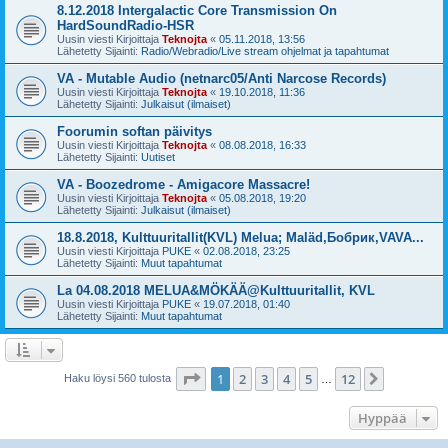
8.12.2018 Intergalactic Core Transmission On
HardSoundRadio-HSR
Uusin viesti Kirjoittaja
Teknojta
«
05.11.2018, 13:56
Lähetetty Sijainti:
Radio/Webradio/Live stream ohjelmat ja tapahtumat
VA - Mutable Audio (netnarc05/Anti Narcose Records)
Uusin viesti Kirjoittaja
Teknojta
«
19.10.2018, 11:36
Lähetetty Sijainti:
Julkaisut (ilmaiset)
Foorumin softan päivitys
Uusin viesti Kirjoittaja
Teknojta
«
08.08.2018, 16:33
Lähetetty Sijainti:
Uutiset
VA - Boozedrome - Amigacore Massacre!
Uusin viesti Kirjoittaja
Teknojta
«
05.08.2018, 19:20
Lähetetty Sijainti:
Julkaisut (ilmaiset)
18.8.2018, Kulttuuritallit(KVL) Melua; Maläd,Бобрик,VAVA...
Uusin viesti Kirjoittaja
PUKE
«
02.08.2018, 23:25
Lähetetty Sijainti:
Muut tapahtumat
La 04.08.2018 MELUA&MÖKÄÄ@Kulttuuritallit, KVL
Uusin viesti Kirjoittaja
PUKE
«
19.07.2018, 01:40
Lähetetty Sijainti:
Muut tapahtumat
Sivu
1
/
12
1
2
3
4
5
12
Seuraava
Haku löysi 560 tulosta
…
Hyppää