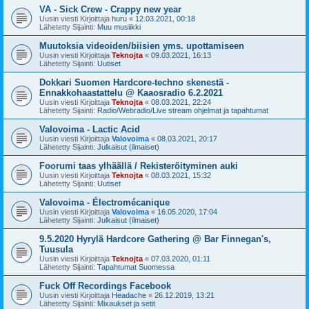
VA - Sick Crew - Crappy new year
Uusin viesti Kirjoittaja
huru
«
12.03.2021, 00:18
Lähetetty Sijainti:
Muu musiikki
Muutoksia videoiden/biisien yms. upottamiseen
Uusin viesti Kirjoittaja
Teknojta
«
09.03.2021, 16:13
Lähetetty Sijainti:
Uutiset
Dokkari Suomen Hardcore-techno skenestä -
Ennakkohaastattelu @ Kaaosradio 6.2.2021
Uusin viesti Kirjoittaja
Teknojta
«
08.03.2021, 22:24
Lähetetty Sijainti:
Radio/Webradio/Live stream ohjelmat ja tapahtumat
Valovoima - Lactic Acid
Uusin viesti Kirjoittaja
Valovoima
«
08.03.2021, 20:17
Lähetetty Sijainti:
Julkaisut (ilmaiset)
Foorumi taas ylhäällä / Rekisteröityminen auki
Uusin viesti Kirjoittaja
Teknojta
«
08.03.2021, 15:32
Lähetetty Sijainti:
Uutiset
Valovoima - Électromécanique
Uusin viesti Kirjoittaja
Valovoima
«
16.05.2020, 17:04
Lähetetty Sijainti:
Julkaisut (ilmaiset)
9.5.2020 Hyrylä Hardcore Gathering @ Bar Finnegan's,
Tuusula
Uusin viesti Kirjoittaja
Teknojta
«
07.03.2020, 01:11
Lähetetty Sijainti:
Tapahtumat Suomessa
Fuck Off Recordings Facebook
Uusin viesti Kirjoittaja
Headache
«
26.12.2019, 13:21
Lähetetty Sijainti:
Mixaukset ja setit