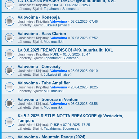
LA 13.6.2026 FREAKY DISCO! @Kulttuuritallit, KVL
Uusin viesti Kirjoittaja
PUKE
«
11.06.2026, 20:53
Lähetetty Sijainti:
Tapahtumat Suomessa
Valovoima - Konepaja
Uusin viesti Kirjoittaja
Valovoima
«
02.01.2026, 07:46
Lähetetty Sijainti:
Julkaisut (ilmaiset)
Valovoima - Bass Clarion
Uusin viesti Kirjoittaja
Valovoima
«
07.08.2025, 07:52
Lähetetty Sijainti:
Muu musiikki
La 9.8.2025 FREAKY DISCO! @Kulttuuritallit, KVL
Uusin viesti Kirjoittaja
PUKE
«
01.08.2025, 15:47
Lähetetty Sijainti:
Tapahtumat Suomessa
Valovoima - Convexity
Uusin viesti Kirjoittaja
Valovoima
«
23.06.2025, 09:10
Lähetetty Sijainti:
Julkaisut (ilmaiset)
Valovoima - Tube Amplifier
Uusin viesti Kirjoittaja
Valovoima
«
20.04.2025, 18:25
Lähetetty Sijainti:
Muu musiikki
Valovoima - Sonorae in Ventum
Uusin viesti Kirjoittaja
Valovoima
«
08.03.2025, 08:58
Lähetetty Sijainti:
Muu musiikki
Ke 5.2.2025 RISTUS NOTTA BREAKCORE @ Vastavirta,
Tampere
Uusin viesti Kirjoittaja
PUKE
«
07.01.2025, 17:25
Lähetetty Sijainti:
Tapahtumat Suomessa
Valovoima - Mountain Range (2024)