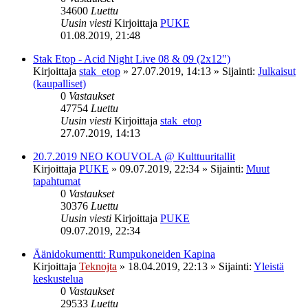
34600
Luettu
Uusin viesti
Kirjoittaja
PUKE
01.08.2019, 21:48
Stak Etop - Acid Night Live 08 & 09 (2x12")
Kirjoittaja
stak_etop
»
27.07.2019, 14:13
» Sijainti:
Julkaisut
(kaupalliset)
0
Vastaukset
47754
Luettu
Uusin viesti
Kirjoittaja
stak_etop
27.07.2019, 14:13
20.7.2019 NEO KOUVOLA @ Kulttuuritallit
Kirjoittaja
PUKE
»
09.07.2019, 22:34
» Sijainti:
Muut
tapahtumat
0
Vastaukset
30376
Luettu
Uusin viesti
Kirjoittaja
PUKE
09.07.2019, 22:34
Äänidokumentti: Rumpukoneiden Kapina
Kirjoittaja
Teknojta
»
18.04.2019, 22:13
» Sijainti:
Yleistä
keskustelua
0
Vastaukset
29533
Luettu