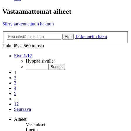
Vastaamattomat aiheet
Siirry tarkennettuun hakuun
Tarkennettu haku
Etsi
Haku löysi 560 tulosta
Sivu
1
/
12
Hyppää sivulle:
1
2
3
4
5
…
12
Seuraava
Aiheet
Vastaukset
Luettu