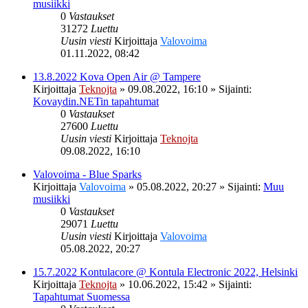
musiikki
0
Vastaukset
31272
Luettu
Uusin viesti
Kirjoittaja
Valovoima
01.11.2022, 08:42
13.8.2022 Kova Open Air @ Tampere
Kirjoittaja
Teknojta
»
09.08.2022, 16:10
» Sijainti:
Kovaydin.NETin tapahtumat
0
Vastaukset
27600
Luettu
Uusin viesti
Kirjoittaja
Teknojta
09.08.2022, 16:10
Valovoima - Blue Sparks
Kirjoittaja
Valovoima
»
05.08.2022, 20:27
» Sijainti:
Muu
musiikki
0
Vastaukset
29071
Luettu
Uusin viesti
Kirjoittaja
Valovoima
05.08.2022, 20:27
15.7.2022 Kontulacore @ Kontula Electronic 2022, Helsinki
Kirjoittaja
Teknojta
»
10.06.2022, 15:42
» Sijainti:
Tapahtumat Suomessa