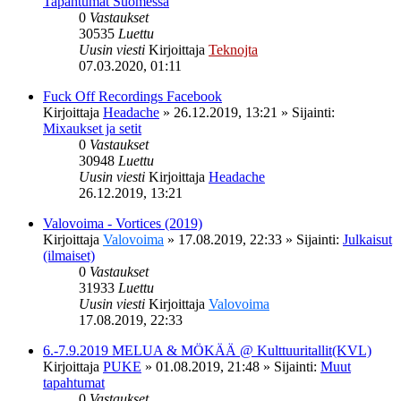
Tapahtumat Suomessa
0
Vastaukset
30535
Luettu
Uusin viesti
Kirjoittaja
Teknojta
07.03.2020, 01:11
Fuck Off Recordings Facebook
Kirjoittaja
Headache
»
26.12.2019, 13:21
» Sijainti:
Mixaukset ja setit
0
Vastaukset
30948
Luettu
Uusin viesti
Kirjoittaja
Headache
26.12.2019, 13:21
Valovoima - Vortices (2019)
Kirjoittaja
Valovoima
»
17.08.2019, 22:33
» Sijainti:
Julkaisut
(ilmaiset)
0
Vastaukset
31933
Luettu
Uusin viesti
Kirjoittaja
Valovoima
17.08.2019, 22:33
6.-7.9.2019 MELUA & MÖKÄÄ @ Kulttuuritallit(KVL)
Kirjoittaja
PUKE
»
01.08.2019, 21:48
» Sijainti:
Muut
tapahtumat
0
Vastaukset