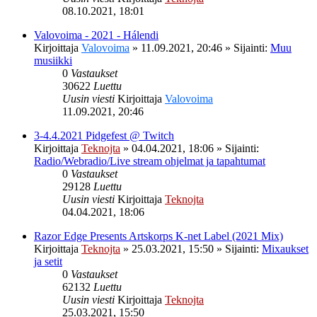
08.10.2021, 18:01
Valovoima - 2021 - Hálendi
Kirjoittaja
Valovoima
»
11.09.2021, 20:46
» Sijainti:
Muu
musiikki
0
Vastaukset
30622
Luettu
Uusin viesti
Kirjoittaja
Valovoima
11.09.2021, 20:46
3-4.4.2021 Pidgefest @ Twitch
Kirjoittaja
Teknojta
»
04.04.2021, 18:06
» Sijainti:
Radio/Webradio/Live stream ohjelmat ja tapahtumat
0
Vastaukset
29128
Luettu
Uusin viesti
Kirjoittaja
Teknojta
04.04.2021, 18:06
Razor Edge Presents Artskorps K-net Label (2021 Mix)
Kirjoittaja
Teknojta
»
25.03.2021, 15:50
» Sijainti:
Mixaukset
ja setit
0
Vastaukset
62132
Luettu
Uusin viesti
Kirjoittaja
Teknojta
25.03.2021, 15:50