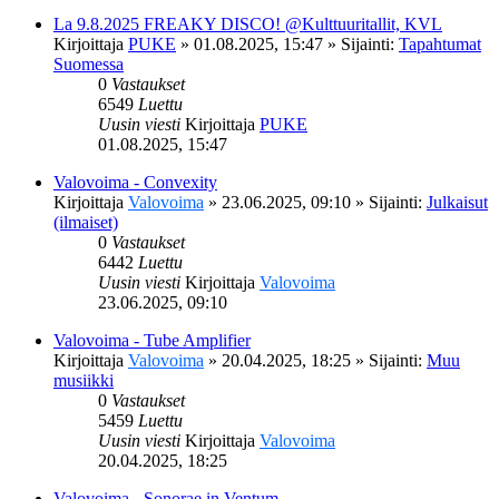
La 9.8.2025 FREAKY DISCO! @Kulttuuritallit, KVL
Kirjoittaja
PUKE
»
01.08.2025, 15:47
» Sijainti:
Tapahtumat
Suomessa
0
Vastaukset
6549
Luettu
Uusin viesti
Kirjoittaja
PUKE
01.08.2025, 15:47
Valovoima - Convexity
Kirjoittaja
Valovoima
»
23.06.2025, 09:10
» Sijainti:
Julkaisut
(ilmaiset)
0
Vastaukset
6442
Luettu
Uusin viesti
Kirjoittaja
Valovoima
23.06.2025, 09:10
Valovoima - Tube Amplifier
Kirjoittaja
Valovoima
»
20.04.2025, 18:25
» Sijainti:
Muu
musiikki
0
Vastaukset
5459
Luettu
Uusin viesti
Kirjoittaja
Valovoima
20.04.2025, 18:25
Valovoima - Sonorae in Ventum