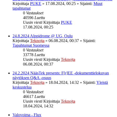
Kirjoittaja
PUKE
»
17.08.2024, 00:25
» Sijainti:
Muut
tapahtumat
0
Vastaukset
40596
Luettu
Uusin viesti
Kirjoittaja
PUKE
17.08.2024, 00:25
24.8.2024 Alppidrome @ UG, Oulu
Kirjoittaja
Teknojta
»
06.08.2024, 00:37
» Sijainti:
Tapahtumat Suomessa
0
Vastaukset
33778
Luettu
Uusin viesti
Kirjoittaja
Teknojta
06.08.2024, 00:37
24.2.2024 NääsTek presents: F[r]EE -dokumenttielokuvan
näytöksen Q&A -osuus
Kirjoittaja
Teknojta
»
18.04.2024, 14:32
» Sijainti:
Yleistä
keskustelua
0
Vastaukset
46617
Luettu
Uusin viesti
Kirjoittaja
Teknojta
18.04.2024, 14:32
Valovoima - Flux