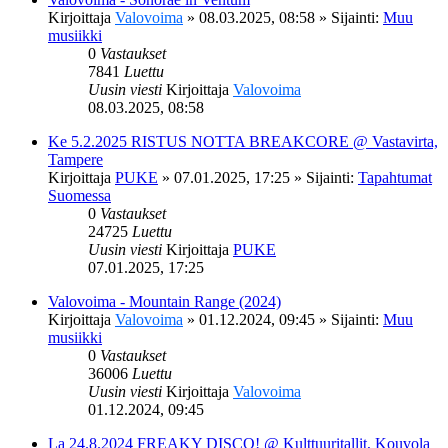
Kirjoittaja
Valovoima
»
08.03.2025, 08:58
» Sijainti:
Muu
musiikki
0
Vastaukset
7841
Luettu
Uusin viesti
Kirjoittaja
Valovoima
08.03.2025, 08:58
Ke 5.2.2025 RISTUS NOTTA BREAKCORE @ Vastavirta,
Tampere
Kirjoittaja
PUKE
»
07.01.2025, 17:25
» Sijainti:
Tapahtumat
Suomessa
0
Vastaukset
24725
Luettu
Uusin viesti
Kirjoittaja
PUKE
07.01.2025, 17:25
Valovoima - Mountain Range (2024)
Kirjoittaja
Valovoima
»
01.12.2024, 09:45
» Sijainti:
Muu
musiikki
0
Vastaukset
36006
Luettu
Uusin viesti
Kirjoittaja
Valovoima
01.12.2024, 09:45
La 24.8.2024 FREAKY DISCO! @ Kulttuuritallit, Kouvola