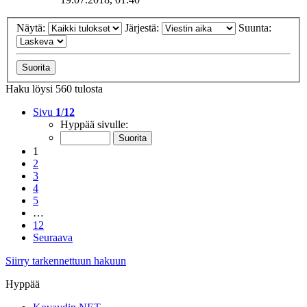
Näytä:
Järjestä:
Suunta:
Haku löysi 560 tulosta
Sivu
1
/
12
Hyppää sivulle:
1
2
3
4
5
…
12
Seuraava
Siirry tarkennettuun hakuun
Hyppää