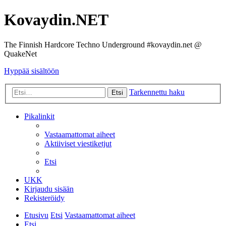
Kovaydin.NET
The Finnish Hardcore Techno Underground #kovaydin.net @
QuakeNet
Hyppää sisältöön
Tarkennettu haku
Etsi
Pikalinkit
Vastaamattomat aiheet
Aktiiviset viestiketjut
Etsi
UKK
Kirjaudu sisään
Rekisteröidy
Etusivu
Etsi
Vastaamattomat aiheet
Etsi