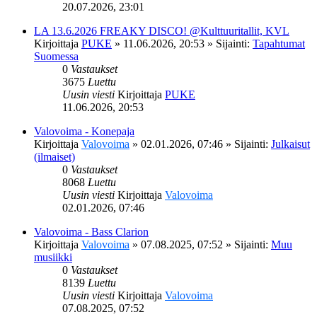
20.07.2026, 23:01
LA 13.6.2026 FREAKY DISCO! @Kulttuuritallit, KVL
Kirjoittaja
PUKE
»
11.06.2026, 20:53
» Sijainti:
Tapahtumat
Suomessa
0
Vastaukset
3675
Luettu
Uusin viesti
Kirjoittaja
PUKE
11.06.2026, 20:53
Valovoima - Konepaja
Kirjoittaja
Valovoima
»
02.01.2026, 07:46
» Sijainti:
Julkaisut
(ilmaiset)
0
Vastaukset
8068
Luettu
Uusin viesti
Kirjoittaja
Valovoima
02.01.2026, 07:46
Valovoima - Bass Clarion
Kirjoittaja
Valovoima
»
07.08.2025, 07:52
» Sijainti:
Muu
musiikki
0
Vastaukset
8139
Luettu
Uusin viesti
Kirjoittaja
Valovoima
07.08.2025, 07:52