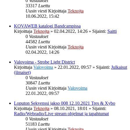
0
Vastaukset
33317
Luettu
Uusin viesti
Kirjoittaja
Teknojta
10.06.2022, 15:42
KOVAWEB katalogi Bandcampissa
Kirjoittaja
Teknojta
»
02.04.2022, 14:26
» Sijainti:
Saitti
0
Vastaukset
44582
Luettu
Uusin viesti
Kirjoittaja
Teknojta
02.04.2022, 14:26
Valovoima - Strobe Light District
Kirjoittaja
Valovoima
»
22.01.2022, 09:57
» Sijainti:
Julkaisut
(ilmaiset)
0
Vastaukset
30847
Luettu
Uusin viesti
Kirjoittaja
Valovoima
22.01.2022, 09:57
Loputon Sekvenssi jakso 008 12.10.2021 Tres & Xybo
Kirjoittaja
Teknojta
»
08.10.2021, 18:01
» Sijainti:
Radio/Webradio/Live stream ohjelmat ja tapahtumat
0
Vastaukset
51183
Luettu
Uusin viesti
Kirjoittaja
Teknojta