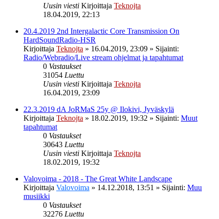
Uusin viesti
Kirjoittaja
Teknojta
18.04.2019, 22:13
20.4.2019 2nd Intergalactic Core Transmission On
HardSoundRadio-HSR
Kirjoittaja
Teknojta
»
16.04.2019, 23:09
» Sijainti:
Radio/Webradio/Live stream ohjelmat ja tapahtumat
0
Vastaukset
31054
Luettu
Uusin viesti
Kirjoittaja
Teknojta
16.04.2019, 23:09
22.3.2019 dA JoRMaS 25y @ Ilokivi, Jyväskylä
Kirjoittaja
Teknojta
»
18.02.2019, 19:32
» Sijainti:
Muut
tapahtumat
0
Vastaukset
30643
Luettu
Uusin viesti
Kirjoittaja
Teknojta
18.02.2019, 19:32
Valovoima - 2018 - The Great White Landscape
Kirjoittaja
Valovoima
»
14.12.2018, 13:51
» Sijainti:
Muu
musiikki
0
Vastaukset
32276
Luettu