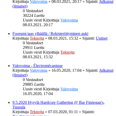
Kirjoittaja
Valovoima
»
08.03.2021, 20:17
» Sijainti:
Julkaisut
(ilmaiset)
0
Vastaukset
30224
Luettu
Uusin viesti
Kirjoittaja
Valovoima
08.03.2021, 20:17
Foorumi taas ylhäällä / Rekisteröityminen auki
Kirjoittaja
Teknojta
»
08.03.2021, 15:32
» Sijainti:
Uutiset
0
Vastaukset
29911
Luettu
Uusin viesti
Kirjoittaja
Teknojta
08.03.2021, 15:32
Valovoima - Électromécanique
Kirjoittaja
Valovoima
»
16.05.2020, 17:04
» Sijainti:
Julkaisut
(ilmaiset)
0
Vastaukset
29885
Luettu
Uusin viesti
Kirjoittaja
Valovoima
16.05.2020, 17:04
9.5.2020 Hyrylä Hardcore Gathering @ Bar Finnegan's,
Tuusula
Kirjoittaja
Teknojta
»
07.03.2020, 01:11
» Sijainti: