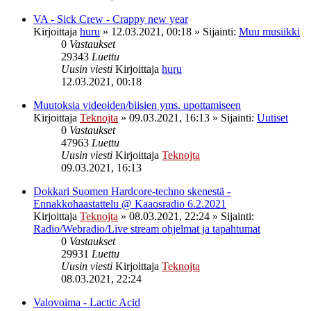
VA - Sick Crew - Crappy new year
Kirjoittaja
huru
»
12.03.2021, 00:18
» Sijainti:
Muu musiikki
0
Vastaukset
29343
Luettu
Uusin viesti
Kirjoittaja
huru
12.03.2021, 00:18
Muutoksia videoiden/biisien yms. upottamiseen
Kirjoittaja
Teknojta
»
09.03.2021, 16:13
» Sijainti:
Uutiset
0
Vastaukset
47963
Luettu
Uusin viesti
Kirjoittaja
Teknojta
09.03.2021, 16:13
Dokkari Suomen Hardcore-techno skenestä -
Ennakkohaastattelu @ Kaaosradio 6.2.2021
Kirjoittaja
Teknojta
»
08.03.2021, 22:24
» Sijainti:
Radio/Webradio/Live stream ohjelmat ja tapahtumat
0
Vastaukset
29931
Luettu
Uusin viesti
Kirjoittaja
Teknojta
08.03.2021, 22:24
Valovoima - Lactic Acid