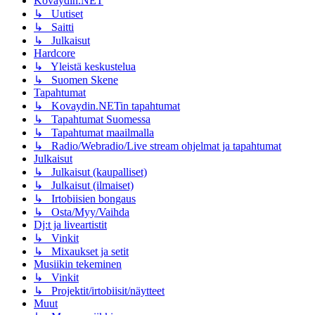
Kovaydin.NET
↳ Uutiset
↳ Saitti
↳ Julkaisut
Hardcore
↳ Yleistä keskustelua
↳ Suomen Skene
Tapahtumat
↳ Kovaydin.NETin tapahtumat
↳ Tapahtumat Suomessa
↳ Tapahtumat maailmalla
↳ Radio/Webradio/Live stream ohjelmat ja tapahtumat
Julkaisut
↳ Julkaisut (kaupalliset)
↳ Julkaisut (ilmaiset)
↳ Irtobiisien bongaus
↳ Osta/Myy/Vaihda
Dj:t ja liveartistit
↳ Vinkit
↳ Mixaukset ja setit
Musiikin tekeminen
↳ Vinkit
↳ Projektit/irtobiisit/näytteet
Muut