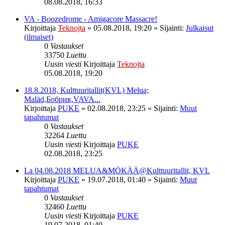
08.08.2018, 16:33
VA - Boozedrome - Amigacore Massacre!
Kirjoittaja
Teknojta
»
05.08.2018, 19:20
» Sijainti:
Julkaisut
(ilmaiset)
0
Vastaukset
33750
Luettu
Uusin viesti
Kirjoittaja
Teknojta
05.08.2018, 19:20
18.8.2018, Kulttuuritallit(KVL) Melua;
Maläd,Бобрик,VAVA...
Kirjoittaja
PUKE
»
02.08.2018, 23:25
» Sijainti:
Muut
tapahtumat
0
Vastaukset
32264
Luettu
Uusin viesti
Kirjoittaja
PUKE
02.08.2018, 23:25
La 04.08.2018 MELUA&MÖKÄÄ@Kulttuuritallit, KVL
Kirjoittaja
PUKE
»
19.07.2018, 01:40
» Sijainti:
Muut
tapahtumat
0
Vastaukset
32460
Luettu
Uusin viesti
Kirjoittaja
PUKE
19.07.2018, 01:40