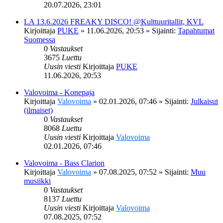
20.07.2026, 23:01
LA 13.6.2026 FREAKY DISCO! @Kulttuuritallit, KVL
Kirjoittaja
PUKE
»
11.06.2026, 20:53
» Sijainti:
Tapahtumat
Suomessa
0
Vastaukset
3675
Luettu
Uusin viesti
Kirjoittaja
PUKE
11.06.2026, 20:53
Valovoima - Konepaja
Kirjoittaja
Valovoima
»
02.01.2026, 07:46
» Sijainti:
Julkaisut
(ilmaiset)
0
Vastaukset
8068
Luettu
Uusin viesti
Kirjoittaja
Valovoima
02.01.2026, 07:46
Valovoima - Bass Clarion
Kirjoittaja
Valovoima
»
07.08.2025, 07:52
» Sijainti:
Muu
musiikki
0
Vastaukset
8137
Luettu
Uusin viesti
Kirjoittaja
Valovoima
07.08.2025, 07:52