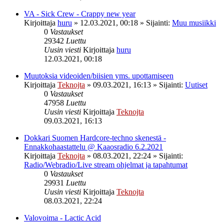
VA - Sick Crew - Crappy new year
Kirjoittaja
huru
»
12.03.2021, 00:18
» Sijainti:
Muu musiikki
0
Vastaukset
29342
Luettu
Uusin viesti
Kirjoittaja
huru
12.03.2021, 00:18
Muutoksia videoiden/biisien yms. upottamiseen
Kirjoittaja
Teknojta
»
09.03.2021, 16:13
» Sijainti:
Uutiset
0
Vastaukset
47958
Luettu
Uusin viesti
Kirjoittaja
Teknojta
09.03.2021, 16:13
Dokkari Suomen Hardcore-techno skenestä -
Ennakkohaastattelu @ Kaaosradio 6.2.2021
Kirjoittaja
Teknojta
»
08.03.2021, 22:24
» Sijainti:
Radio/Webradio/Live stream ohjelmat ja tapahtumat
0
Vastaukset
29931
Luettu
Uusin viesti
Kirjoittaja
Teknojta
08.03.2021, 22:24
Valovoima - Lactic Acid