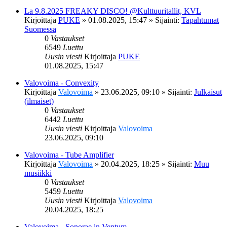
La 9.8.2025 FREAKY DISCO! @Kulttuuritallit, KVL
Kirjoittaja
PUKE
»
01.08.2025, 15:47
» Sijainti:
Tapahtumat
Suomessa
0
Vastaukset
6549
Luettu
Uusin viesti
Kirjoittaja
PUKE
01.08.2025, 15:47
Valovoima - Convexity
Kirjoittaja
Valovoima
»
23.06.2025, 09:10
» Sijainti:
Julkaisut
(ilmaiset)
0
Vastaukset
6442
Luettu
Uusin viesti
Kirjoittaja
Valovoima
23.06.2025, 09:10
Valovoima - Tube Amplifier
Kirjoittaja
Valovoima
»
20.04.2025, 18:25
» Sijainti:
Muu
musiikki
0
Vastaukset
5459
Luettu
Uusin viesti
Kirjoittaja
Valovoima
20.04.2025, 18:25
Valovoima - Sonorae in Ventum