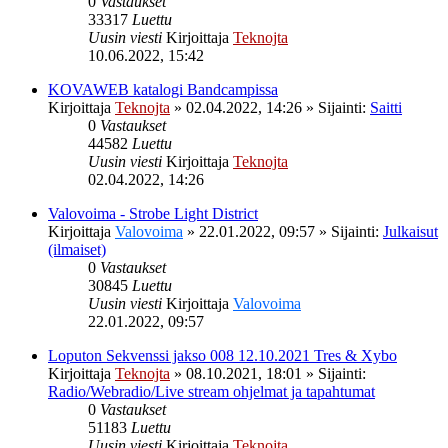
0
Vastaukset
33317
Luettu
Uusin viesti
Kirjoittaja
Teknojta
10.06.2022, 15:42
KOVAWEB katalogi Bandcampissa
Kirjoittaja
Teknojta
»
02.04.2022, 14:26
» Sijainti:
Saitti
0
Vastaukset
44582
Luettu
Uusin viesti
Kirjoittaja
Teknojta
02.04.2022, 14:26
Valovoima - Strobe Light District
Kirjoittaja
Valovoima
»
22.01.2022, 09:57
» Sijainti:
Julkaisut
(ilmaiset)
0
Vastaukset
30845
Luettu
Uusin viesti
Kirjoittaja
Valovoima
22.01.2022, 09:57
Loputon Sekvenssi jakso 008 12.10.2021 Tres & Xybo
Kirjoittaja
Teknojta
»
08.10.2021, 18:01
» Sijainti:
Radio/Webradio/Live stream ohjelmat ja tapahtumat
0
Vastaukset
51183
Luettu
Uusin viesti
Kirjoittaja
Teknojta