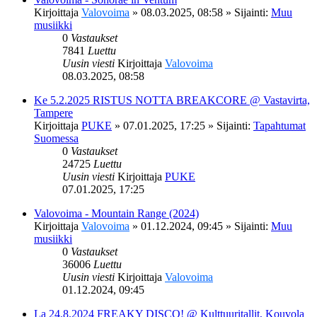
Kirjoittaja
Valovoima
»
08.03.2025, 08:58
» Sijainti:
Muu
musiikki
0
Vastaukset
7841
Luettu
Uusin viesti
Kirjoittaja
Valovoima
08.03.2025, 08:58
Ke 5.2.2025 RISTUS NOTTA BREAKCORE @ Vastavirta,
Tampere
Kirjoittaja
PUKE
»
07.01.2025, 17:25
» Sijainti:
Tapahtumat
Suomessa
0
Vastaukset
24725
Luettu
Uusin viesti
Kirjoittaja
PUKE
07.01.2025, 17:25
Valovoima - Mountain Range (2024)
Kirjoittaja
Valovoima
»
01.12.2024, 09:45
» Sijainti:
Muu
musiikki
0
Vastaukset
36006
Luettu
Uusin viesti
Kirjoittaja
Valovoima
01.12.2024, 09:45
La 24.8.2024 FREAKY DISCO! @ Kulttuuritallit, Kouvola