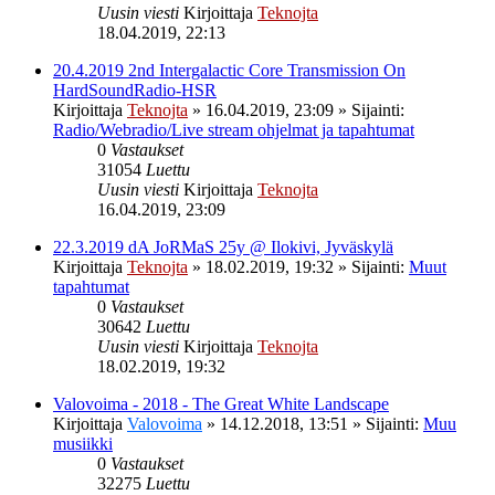
Uusin viesti
Kirjoittaja
Teknojta
18.04.2019, 22:13
20.4.2019 2nd Intergalactic Core Transmission On
HardSoundRadio-HSR
Kirjoittaja
Teknojta
»
16.04.2019, 23:09
» Sijainti:
Radio/Webradio/Live stream ohjelmat ja tapahtumat
0
Vastaukset
31054
Luettu
Uusin viesti
Kirjoittaja
Teknojta
16.04.2019, 23:09
22.3.2019 dA JoRMaS 25y @ Ilokivi, Jyväskylä
Kirjoittaja
Teknojta
»
18.02.2019, 19:32
» Sijainti:
Muut
tapahtumat
0
Vastaukset
30642
Luettu
Uusin viesti
Kirjoittaja
Teknojta
18.02.2019, 19:32
Valovoima - 2018 - The Great White Landscape
Kirjoittaja
Valovoima
»
14.12.2018, 13:51
» Sijainti:
Muu
musiikki
0
Vastaukset
32275
Luettu