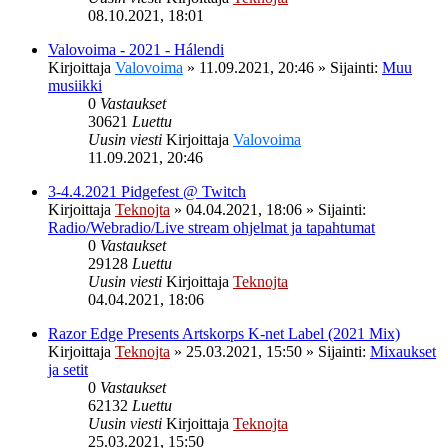
08.10.2021, 18:01
Valovoima - 2021 - Hálendi
Kirjoittaja
Valovoima
»
11.09.2021, 20:46
» Sijainti:
Muu
musiikki
0
Vastaukset
30621
Luettu
Uusin viesti
Kirjoittaja
Valovoima
11.09.2021, 20:46
3-4.4.2021 Pidgefest @ Twitch
Kirjoittaja
Teknojta
»
04.04.2021, 18:06
» Sijainti:
Radio/Webradio/Live stream ohjelmat ja tapahtumat
0
Vastaukset
29128
Luettu
Uusin viesti
Kirjoittaja
Teknojta
04.04.2021, 18:06
Razor Edge Presents Artskorps K-net Label (2021 Mix)
Kirjoittaja
Teknojta
»
25.03.2021, 15:50
» Sijainti:
Mixaukset
ja setit
0
Vastaukset
62132
Luettu
Uusin viesti
Kirjoittaja
Teknojta
25.03.2021, 15:50