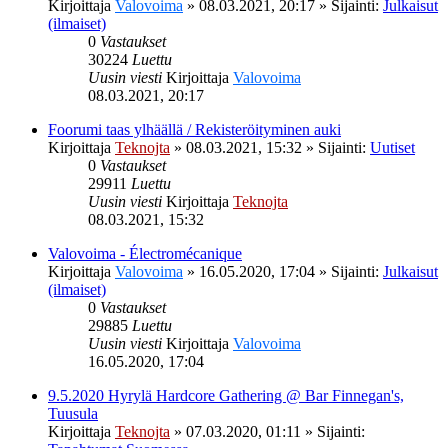
Kirjoittaja
Valovoima
»
08.03.2021, 20:17
» Sijainti:
Julkaisut
(ilmaiset)
0
Vastaukset
30224
Luettu
Uusin viesti
Kirjoittaja
Valovoima
08.03.2021, 20:17
Foorumi taas ylhäällä / Rekisteröityminen auki
Kirjoittaja
Teknojta
»
08.03.2021, 15:32
» Sijainti:
Uutiset
0
Vastaukset
29911
Luettu
Uusin viesti
Kirjoittaja
Teknojta
08.03.2021, 15:32
Valovoima - Électromécanique
Kirjoittaja
Valovoima
»
16.05.2020, 17:04
» Sijainti:
Julkaisut
(ilmaiset)
0
Vastaukset
29885
Luettu
Uusin viesti
Kirjoittaja
Valovoima
16.05.2020, 17:04
9.5.2020 Hyrylä Hardcore Gathering @ Bar Finnegan's,
Tuusula
Kirjoittaja
Teknojta
»
07.03.2020, 01:11
» Sijainti: