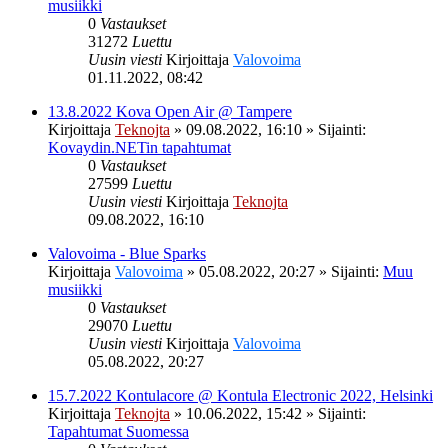
musiikki
0
Vastaukset
31272
Luettu
Uusin viesti
Kirjoittaja
Valovoima
01.11.2022, 08:42
13.8.2022 Kova Open Air @ Tampere
Kirjoittaja
Teknojta
»
09.08.2022, 16:10
» Sijainti:
Kovaydin.NETin tapahtumat
0
Vastaukset
27599
Luettu
Uusin viesti
Kirjoittaja
Teknojta
09.08.2022, 16:10
Valovoima - Blue Sparks
Kirjoittaja
Valovoima
»
05.08.2022, 20:27
» Sijainti:
Muu
musiikki
0
Vastaukset
29070
Luettu
Uusin viesti
Kirjoittaja
Valovoima
05.08.2022, 20:27
15.7.2022 Kontulacore @ Kontula Electronic 2022, Helsinki
Kirjoittaja
Teknojta
»
10.06.2022, 15:42
» Sijainti:
Tapahtumat Suomessa