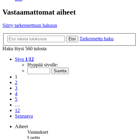
Vastaamattomat aiheet
Siirry tarkennettuun hakuun
Tarkennettu haku
Etsi
Haku löysi 560 tulosta
Sivu
1
/
12
Hyppää sivulle:
1
2
3
4
5
…
12
Seuraava
Aiheet
Vastaukset
Luettu