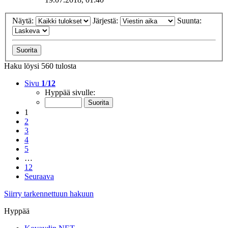
Näytä:
Järjestä:
Suunta:
Haku löysi 560 tulosta
Sivu
1
/
12
Hyppää sivulle:
1
2
3
4
5
…
12
Seuraava
Siirry tarkennettuun hakuun
Hyppää