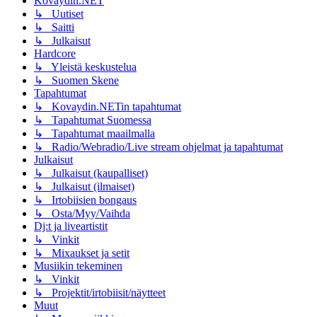
Kovaydin.NET
↳ Uutiset
↳ Saitti
↳ Julkaisut
Hardcore
↳ Yleistä keskustelua
↳ Suomen Skene
Tapahtumat
↳ Kovaydin.NETin tapahtumat
↳ Tapahtumat Suomessa
↳ Tapahtumat maailmalla
↳ Radio/Webradio/Live stream ohjelmat ja tapahtumat
Julkaisut
↳ Julkaisut (kaupalliset)
↳ Julkaisut (ilmaiset)
↳ Irtobiisien bongaus
↳ Osta/Myy/Vaihda
Dj:t ja liveartistit
↳ Vinkit
↳ Mixaukset ja setit
Musiikin tekeminen
↳ Vinkit
↳ Projektit/irtobiisit/näytteet
Muut