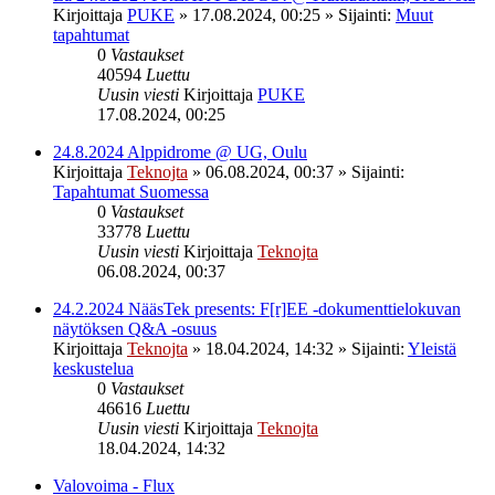
Kirjoittaja
PUKE
»
17.08.2024, 00:25
» Sijainti:
Muut
tapahtumat
0
Vastaukset
40594
Luettu
Uusin viesti
Kirjoittaja
PUKE
17.08.2024, 00:25
24.8.2024 Alppidrome @ UG, Oulu
Kirjoittaja
Teknojta
»
06.08.2024, 00:37
» Sijainti:
Tapahtumat Suomessa
0
Vastaukset
33778
Luettu
Uusin viesti
Kirjoittaja
Teknojta
06.08.2024, 00:37
24.2.2024 NääsTek presents: F[r]EE -dokumenttielokuvan
näytöksen Q&A -osuus
Kirjoittaja
Teknojta
»
18.04.2024, 14:32
» Sijainti:
Yleistä
keskustelua
0
Vastaukset
46616
Luettu
Uusin viesti
Kirjoittaja
Teknojta
18.04.2024, 14:32
Valovoima - Flux