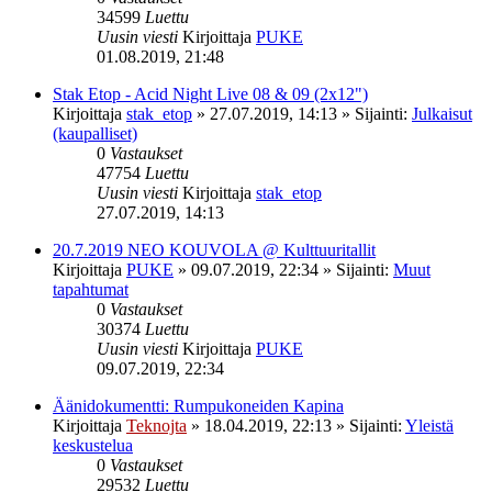
34599
Luettu
Uusin viesti
Kirjoittaja
PUKE
01.08.2019, 21:48
Stak Etop - Acid Night Live 08 & 09 (2x12")
Kirjoittaja
stak_etop
»
27.07.2019, 14:13
» Sijainti:
Julkaisut
(kaupalliset)
0
Vastaukset
47754
Luettu
Uusin viesti
Kirjoittaja
stak_etop
27.07.2019, 14:13
20.7.2019 NEO KOUVOLA @ Kulttuuritallit
Kirjoittaja
PUKE
»
09.07.2019, 22:34
» Sijainti:
Muut
tapahtumat
0
Vastaukset
30374
Luettu
Uusin viesti
Kirjoittaja
PUKE
09.07.2019, 22:34
Äänidokumentti: Rumpukoneiden Kapina
Kirjoittaja
Teknojta
»
18.04.2019, 22:13
» Sijainti:
Yleistä
keskustelua
0
Vastaukset
29532
Luettu