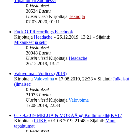
Tapahtumat Suomessa
0
Vastaukset
30534
Luettu
Uusin viesti
Kirjoittaja
Teknojta
07.03.2020, 01:11
Fuck Off Recordings Facebook
Kirjoittaja
Headache
»
26.12.2019, 13:21
» Sijainti:
Mixaukset ja setit
0
Vastaukset
30948
Luettu
Uusin viesti
Kirjoittaja
Headache
26.12.2019, 13:21
Valovoima - Vortices (2019)
Kirjoittaja
Valovoima
»
17.08.2019, 22:33
» Sijainti:
Julkaisut
(ilmaiset)
0
Vastaukset
31933
Luettu
Uusin viesti
Kirjoittaja
Valovoima
17.08.2019, 22:33
6.-7.9.2019 MELUA & MÖKÄÄ @ Kulttuuritallit(KVL)
Kirjoittaja
PUKE
»
01.08.2019, 21:48
» Sijainti:
Muut
tapahtumat
0
Vastaukset