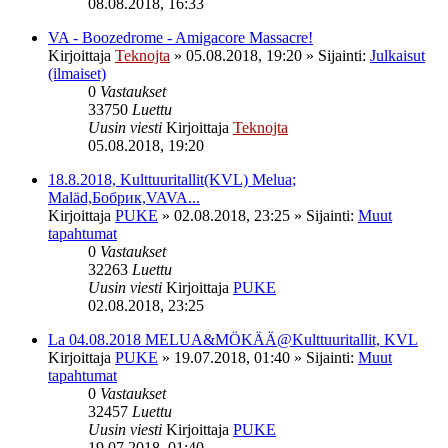
08.08.2018, 16:33
VA - Boozedrome - Amigacore Massacre!
Kirjoittaja
Teknojta
»
05.08.2018, 19:20
» Sijainti:
Julkaisut
(ilmaiset)
0
Vastaukset
33750
Luettu
Uusin viesti
Kirjoittaja
Teknojta
05.08.2018, 19:20
18.8.2018, Kulttuuritallit(KVL) Melua;
Maläd,Бобрик,VAVA...
Kirjoittaja
PUKE
»
02.08.2018, 23:25
» Sijainti:
Muut
tapahtumat
0
Vastaukset
32263
Luettu
Uusin viesti
Kirjoittaja
PUKE
02.08.2018, 23:25
La 04.08.2018 MELUA&MÖKÄÄ@Kulttuuritallit, KVL
Kirjoittaja
PUKE
»
19.07.2018, 01:40
» Sijainti:
Muut
tapahtumat
0
Vastaukset
32457
Luettu
Uusin viesti
Kirjoittaja
PUKE
19.07.2018, 01:40