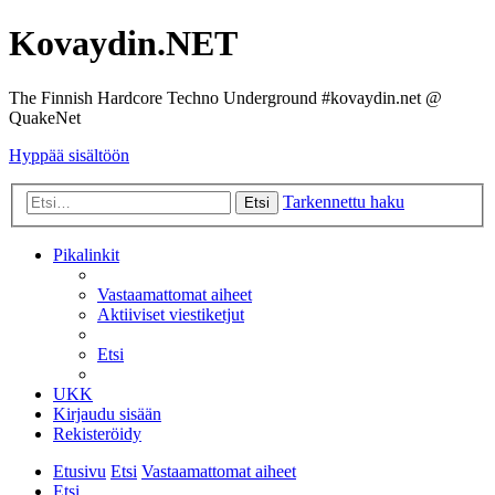
Kovaydin.NET
The Finnish Hardcore Techno Underground #kovaydin.net @
QuakeNet
Hyppää sisältöön
Tarkennettu haku
Etsi
Pikalinkit
Vastaamattomat aiheet
Aktiiviset viestiketjut
Etsi
UKK
Kirjaudu sisään
Rekisteröidy
Etusivu
Etsi
Vastaamattomat aiheet
Etsi