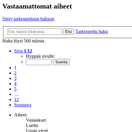
Vastaamattomat aiheet
Siirry tarkennettuun hakuun
Tarkennettu haku
Etsi
Haku löysi 560 tulosta
Sivu
1
/
12
Hyppää sivulle:
1
2
3
4
5
…
12
Seuraava
Aiheet
Vastaukset
Luettu
Uusin viesti