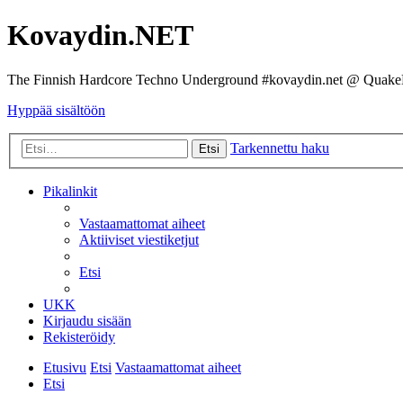
Kovaydin.NET
The Finnish Hardcore Techno Underground #kovaydin.net @ Quake
Hyppää sisältöön
Tarkennettu haku
Etsi
Pikalinkit
Vastaamattomat aiheet
Aktiiviset viestiketjut
Etsi
UKK
Kirjaudu sisään
Rekisteröidy
Etusivu
Etsi
Vastaamattomat aiheet
Etsi