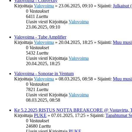
Valovoima - Convexity
Kirjoittaja
Valovoima
»
23.06.2025, 09:10
» Sijainti:
Julkaisut (
0
Vastaukset
6411
Luettu
Uusin viesti
Kirjoittaja
Valovoima
23.06.2025, 09:10
Valovoima - Tube Amplifier
Kirjoittaja
Valovoima
»
20.04.2025, 18:25
» Sijainti:
Muu musi
0
Vastaukset
5432
Luettu
Uusin viesti
Kirjoittaja
Valovoima
20.04.2025, 18:25
Valovoima - Sonorae in Ventum
Kirjoittaja
Valovoima
»
08.03.2025, 08:58
» Sijainti:
Muu musi
0
Vastaukset
7821
Luettu
Uusin viesti
Kirjoittaja
Valovoima
08.03.2025, 08:58
Ke 5.2.2025 RISTUS NOTTA BREAKCORE @ Vastavirta, 
Kirjoittaja
PUKE
»
07.01.2025, 17:25
» Sijainti:
Tapahtumat S
0
Vastaukset
24680
Luettu
Uusin viesti
Kirjoittaja
PUKE