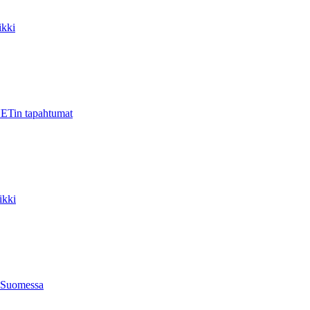
kki
ETin tapahtumat
ikki
 Suomessa