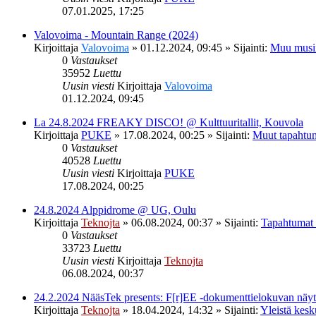
07.01.2025, 17:25
Valovoima - Mountain Range (2024)
Kirjoittaja
Valovoima
»
01.12.2024, 09:45
» Sijainti:
Muu musi
0
Vastaukset
35952
Luettu
Uusin viesti
Kirjoittaja
Valovoima
01.12.2024, 09:45
La 24.8.2024 FREAKY DISCO! @ Kulttuuritallit, Kouvola
Kirjoittaja
PUKE
»
17.08.2024, 00:25
» Sijainti:
Muut tapahtu
0
Vastaukset
40528
Luettu
Uusin viesti
Kirjoittaja
PUKE
17.08.2024, 00:25
24.8.2024 Alppidrome @ UG, Oulu
Kirjoittaja
Teknojta
»
06.08.2024, 00:37
» Sijainti:
Tapahtumat
0
Vastaukset
33723
Luettu
Uusin viesti
Kirjoittaja
Teknojta
06.08.2024, 00:37
24.2.2024 NääsTek presents: F[r]EE -dokumenttielokuvan nä
Kirjoittaja
Teknojta
»
18.04.2024, 14:32
» Sijainti:
Yleistä kesk