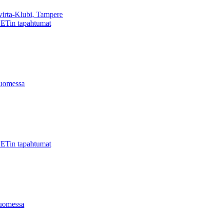
virta-Klubi, Tampere
ETin tapahtumat
uomessa
ETin tapahtumat
uomessa