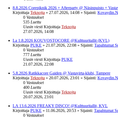
8.8.2026 Corepiknik 2026 + Afterparty @ Näsinpuisto + Vasta
Kirjoittaja
Teknojta
»
27.07.2026, 14:08
» Sijainti:
Kovaydin.N
0
Vastaukset
535
Luettu
Uusin viesti
Kirjoittaja
Teknojta
27.07.2026, 14:08
La 1.8.2026 KOUVOSTOCORE @Kulttuuritallit (KVL)
Kirjoittaja
PUKE
»
21.07.2026, 22:08
» Sijainti:
Tapahtumat S
0
Vastaukset
777
Luettu
Uusin viesti
Kirjoittaja
PUKE
21.07.2026, 22:08
5.8.2026 Ratikkacore Gaiden @ Vastavirta-klubi, Tampere
Kirjoittaja
Teknojta
»
20.07.2026, 23:01
» Sijainti:
Kovaydin.N
0
Vastaukset
400
Luettu
Uusin viesti
Kirjoittaja
Teknojta
20.07.2026, 23:01
LA 13.6.2026 FREAKY DISCO! @Kulttuuritallit, KVL
Kirjoittaja
PUKE
»
11.06.2026, 20:53
» Sijainti:
Tapahtumat S
0
Vastaukset