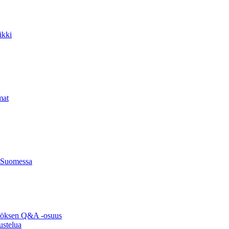
ikki
mat
 Suomessa
ytöksen Q&A -osuus
ustelua