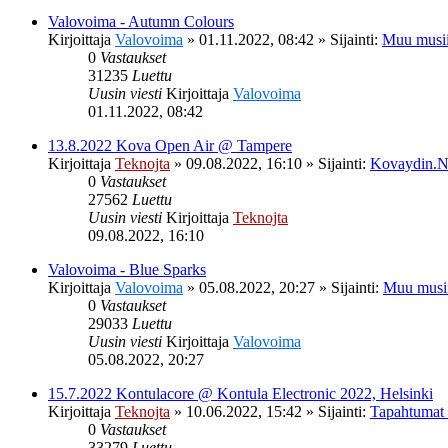
Valovoima - Autumn Colours
Kirjoittaja
Valovoima
»
01.11.2022, 08:42
» Sijainti:
Muu musii
0
Vastaukset
31235
Luettu
Uusin viesti
Kirjoittaja
Valovoima
01.11.2022, 08:42
13.8.2022 Kova Open Air @ Tampere
Kirjoittaja
Teknojta
»
09.08.2022, 16:10
» Sijainti:
Kovaydin.N
0
Vastaukset
27562
Luettu
Uusin viesti
Kirjoittaja
Teknojta
09.08.2022, 16:10
Valovoima - Blue Sparks
Kirjoittaja
Valovoima
»
05.08.2022, 20:27
» Sijainti:
Muu musi
0
Vastaukset
29033
Luettu
Uusin viesti
Kirjoittaja
Valovoima
05.08.2022, 20:27
15.7.2022 Kontulacore @ Kontula Electronic 2022, Helsinki
Kirjoittaja
Teknojta
»
10.06.2022, 15:42
» Sijainti:
Tapahtumat
0
Vastaukset
33279
Luettu