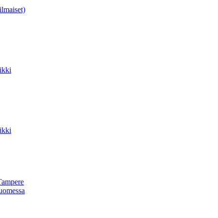
ilmaiset)
ikki
ikki
Tampere
uomessa