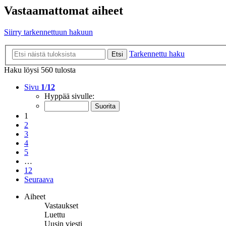
Vastaamattomat aiheet
Siirry tarkennettuun hakuun
Tarkennettu haku
Etsi
Haku löysi 560 tulosta
Sivu
1
/
12
Hyppää sivulle:
1
2
3
4
5
…
12
Seuraava
Aiheet
Vastaukset
Luettu
Uusin viesti