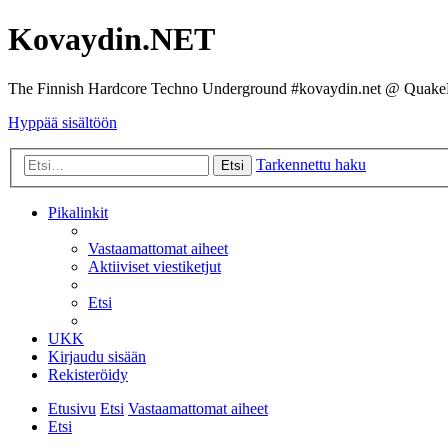
Kovaydin.NET
The Finnish Hardcore Techno Underground #kovaydin.net @ Quake
Hyppää sisältöön
Tarkennettu haku
Etsi
Pikalinkit
Vastaamattomat aiheet
Aktiiviset viestiketjut
Etsi
UKK
Kirjaudu sisään
Rekisteröidy
Etusivu
Etsi
Vastaamattomat aiheet
Etsi