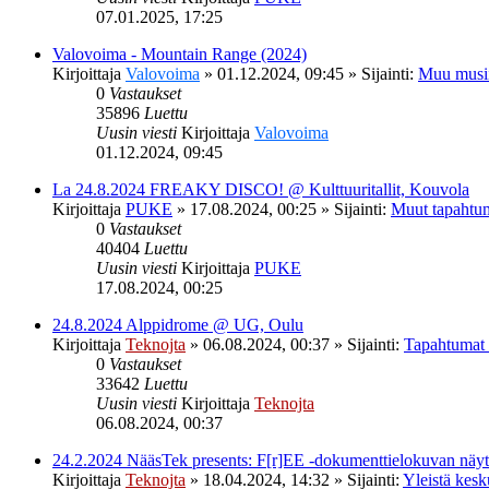
07.01.2025, 17:25
Valovoima - Mountain Range (2024)
Kirjoittaja
Valovoima
»
01.12.2024, 09:45
» Sijainti:
Muu musi
0
Vastaukset
35896
Luettu
Uusin viesti
Kirjoittaja
Valovoima
01.12.2024, 09:45
La 24.8.2024 FREAKY DISCO! @ Kulttuuritallit, Kouvola
Kirjoittaja
PUKE
»
17.08.2024, 00:25
» Sijainti:
Muut tapahtu
0
Vastaukset
40404
Luettu
Uusin viesti
Kirjoittaja
PUKE
17.08.2024, 00:25
24.8.2024 Alppidrome @ UG, Oulu
Kirjoittaja
Teknojta
»
06.08.2024, 00:37
» Sijainti:
Tapahtumat
0
Vastaukset
33642
Luettu
Uusin viesti
Kirjoittaja
Teknojta
06.08.2024, 00:37
24.2.2024 NääsTek presents: F[r]EE -dokumenttielokuvan nä
Kirjoittaja
Teknojta
»
18.04.2024, 14:32
» Sijainti:
Yleistä kesk