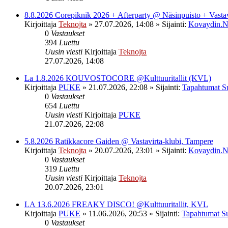
8.8.2026 Corepiknik 2026 + Afterparty @ Näsinpuisto + Vasta
Kirjoittaja
Teknojta
»
27.07.2026, 14:08
» Sijainti:
Kovaydin.N
0
Vastaukset
394
Luettu
Uusin viesti
Kirjoittaja
Teknojta
27.07.2026, 14:08
La 1.8.2026 KOUVOSTOCORE @Kulttuuritallit (KVL)
Kirjoittaja
PUKE
»
21.07.2026, 22:08
» Sijainti:
Tapahtumat S
0
Vastaukset
654
Luettu
Uusin viesti
Kirjoittaja
PUKE
21.07.2026, 22:08
5.8.2026 Ratikkacore Gaiden @ Vastavirta-klubi, Tampere
Kirjoittaja
Teknojta
»
20.07.2026, 23:01
» Sijainti:
Kovaydin.N
0
Vastaukset
319
Luettu
Uusin viesti
Kirjoittaja
Teknojta
20.07.2026, 23:01
LA 13.6.2026 FREAKY DISCO! @Kulttuuritallit, KVL
Kirjoittaja
PUKE
»
11.06.2026, 20:53
» Sijainti:
Tapahtumat S
0
Vastaukset