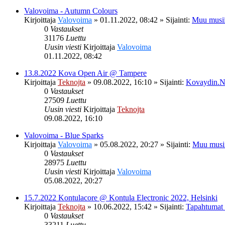
Valovoima - Autumn Colours
Kirjoittaja
Valovoima
»
01.11.2022, 08:42
» Sijainti:
Muu musii
0
Vastaukset
31176
Luettu
Uusin viesti
Kirjoittaja
Valovoima
01.11.2022, 08:42
13.8.2022 Kova Open Air @ Tampere
Kirjoittaja
Teknojta
»
09.08.2022, 16:10
» Sijainti:
Kovaydin.N
0
Vastaukset
27509
Luettu
Uusin viesti
Kirjoittaja
Teknojta
09.08.2022, 16:10
Valovoima - Blue Sparks
Kirjoittaja
Valovoima
»
05.08.2022, 20:27
» Sijainti:
Muu musi
0
Vastaukset
28975
Luettu
Uusin viesti
Kirjoittaja
Valovoima
05.08.2022, 20:27
15.7.2022 Kontulacore @ Kontula Electronic 2022, Helsinki
Kirjoittaja
Teknojta
»
10.06.2022, 15:42
» Sijainti:
Tapahtumat
0
Vastaukset
33211
Luettu