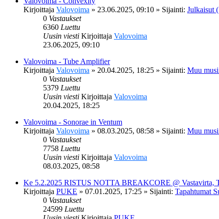
Valovoima - Convexity
Kirjoittaja
Valovoima
»
23.06.2025, 09:10
» Sijainti:
Julkaisut (
0
Vastaukset
6360
Luettu
Uusin viesti
Kirjoittaja
Valovoima
23.06.2025, 09:10
Valovoima - Tube Amplifier
Kirjoittaja
Valovoima
»
20.04.2025, 18:25
» Sijainti:
Muu musi
0
Vastaukset
5379
Luettu
Uusin viesti
Kirjoittaja
Valovoima
20.04.2025, 18:25
Valovoima - Sonorae in Ventum
Kirjoittaja
Valovoima
»
08.03.2025, 08:58
» Sijainti:
Muu musi
0
Vastaukset
7758
Luettu
Uusin viesti
Kirjoittaja
Valovoima
08.03.2025, 08:58
Ke 5.2.2025 RISTUS NOTTA BREAKCORE @ Vastavirta, 
Kirjoittaja
PUKE
»
07.01.2025, 17:25
» Sijainti:
Tapahtumat S
0
Vastaukset
24599
Luettu
Uusin viesti
Kirjoittaja
PUKE