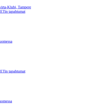
virta-Klubi, Tampere
ETin tapahtumat
uomessa
ETin tapahtumat
uomessa