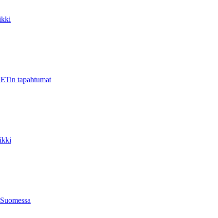
kki
ETin tapahtumat
ikki
 Suomessa