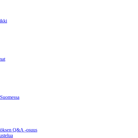
ikki
mat
 Suomessa
ytöksen Q&A -osuus
ustelua