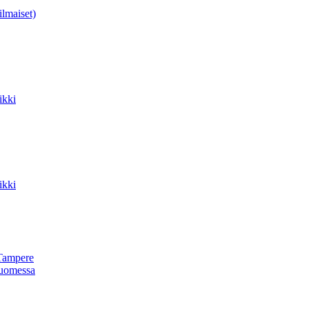
ilmaiset)
ikki
ikki
Tampere
uomessa