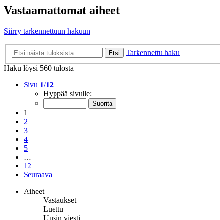
Vastaamattomat aiheet
Siirry tarkennettuun hakuun
Tarkennettu haku
Etsi
Haku löysi 560 tulosta
Sivu
1
/
12
Hyppää sivulle:
1
2
3
4
5
…
12
Seuraava
Aiheet
Vastaukset
Luettu
Uusin viesti