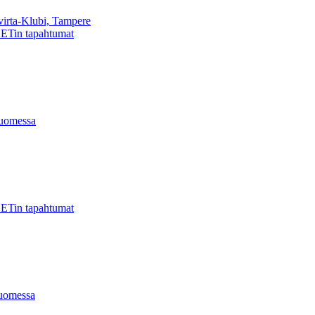
virta-Klubi, Tampere
ETin tapahtumat
uomessa
ETin tapahtumat
uomessa