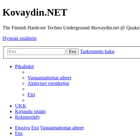
Kovaydin.NET
The Finnish Hardcore Techno Underground #kovaydin.net @ Quake
Hyppää sisältöön
Tarkennettu haku
Etsi
Pikalinkit
Vastaamattomat aiheet
Aktiiviset viestiketjut
Etsi
UKK
Kirjaudu sisään
Rekisteröidy
Etusivu
Etsi
Vastaamattomat aiheet
Etsi