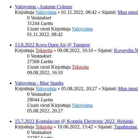
Valovoima - Autumn Colours
Kirjoittaja
Valovoima
»
01.11.2022, 08:42
» Sijainti:
Muu musii
0
Vastaukset
31244
Luettu
Uusin viesti
Kirjoittaja
Valovoima
01.11.2022, 08:42
13.8.2022 Kova Open Air @ Tampere
Kirjoittaja
Teknojta
»
09.08.2022, 16:10
» Sijainti:
Kovaydin.N
0
Vastaukset
27568
Luettu
Uusin viesti
Kirjoittaja
Teknojta
09.08.2022, 16:10
Valovoima - Blue Sparks
Kirjoittaja
Valovoima
»
05.08.2022, 20:27
» Sijainti:
Muu musi
0
Vastaukset
29044
Luettu
Uusin viesti
Kirjoittaja
Valovoima
05.08.2022, 20:27
15.7.2022 Kontulacore @ Kontula Electronic 2022, Helsinki
Kirjoittaja
Teknojta
»
10.06.2022, 15:42
» Sijainti:
Tapahtumat
0
Vastaukset
33287
Luettu