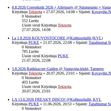
8.8.2026 Corepiknik 2026 + Afterparty @ Näsinpuisto + Vasta
Kirjoittaja
Teknojta
»
27.07.2026, 14:08
» Sijainti:
Kovaydin.N
0
Vastaukset
552
Luettu
Uusin viesti
Kirjoittaja
Teknojta
27.07.2026, 14:08
La 1.8.2026 KOUVOSTOCORE @Kulttuuritallit (KVL)
Kirjoittaja
PUKE
»
21.07.2026, 22:08
» Sijainti:
Tapahtumat S
0
Vastaukset
785
Luettu
Uusin viesti
Kirjoittaja
PUKE
21.07.2026, 22:08
5.8.2026 Ratikkacore Gaiden @ Vastavirta-klubi, Tampere
Kirjoittaja
Teknojta
»
20.07.2026, 23:01
» Sijainti:
Kovaydin.N
0
Vastaukset
403
Luettu
Uusin viesti
Kirjoittaja
Teknojta
20.07.2026, 23:01
LA 13.6.2026 FREAKY DISCO! @Kulttuuritallit, KVL
Kirjoittaja
PUKE
»
11.06.2026, 20:53
» Sijainti:
Tapahtumat S
0
Vastaukset