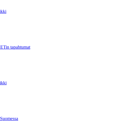
kki
ETin tapahtumat
ikki
 Suomessa