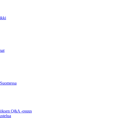
ikki
mat
 Suomessa
ytöksen Q&A -osuus
ustelua