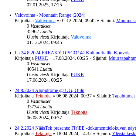
07.01.2025, 17:25
Valovoima - Mountain Range (2024)
Kirjoittaja
Valovoima
»
01.12.2024, 09:45
» Sijainti:
Muu musi
0
Vastaukset
35962
Luettu
Uusin viesti
Kirjoittaja
Valovoima
01.12.2024, 09:45
La 24.8.2024 FREAKY DISCO! @ Kulttuuritallit, Kouvola
Kirjoittaja
PUKE
»
17.08.2024, 00:25
» Sijainti:
Muut tapahtu
0
Vastaukset
40541
Luettu
Uusin viesti
Kirjoittaja
PUKE
17.08.2024, 00:25
24.8.2024 Alppidrome @ UG, Oulu
Kirjoittaja
Teknojta
»
06.08.2024, 00:37
» Sijainti:
Tapahtumat
0
Vastaukset
33734
Luettu
Uusin viesti
Kirjoittaja
Teknojta
06.08.2024, 00:37
24.2.2024 NääsTek presents: F[r]EE -dokumenttielokuvan nä
Kirjoittaja
Teknojta
»
18.04.2024, 14:32
» Sijainti:
Yleistä kesk