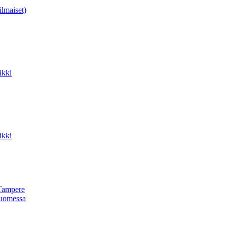
ilmaiset)
ikki
ikki
Tampere
uomessa