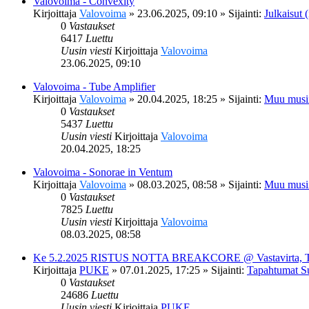
Valovoima - Convexity
Kirjoittaja
Valovoima
»
23.06.2025, 09:10
» Sijainti:
Julkaisut (
0
Vastaukset
6417
Luettu
Uusin viesti
Kirjoittaja
Valovoima
23.06.2025, 09:10
Valovoima - Tube Amplifier
Kirjoittaja
Valovoima
»
20.04.2025, 18:25
» Sijainti:
Muu musi
0
Vastaukset
5437
Luettu
Uusin viesti
Kirjoittaja
Valovoima
20.04.2025, 18:25
Valovoima - Sonorae in Ventum
Kirjoittaja
Valovoima
»
08.03.2025, 08:58
» Sijainti:
Muu musi
0
Vastaukset
7825
Luettu
Uusin viesti
Kirjoittaja
Valovoima
08.03.2025, 08:58
Ke 5.2.2025 RISTUS NOTTA BREAKCORE @ Vastavirta, 
Kirjoittaja
PUKE
»
07.01.2025, 17:25
» Sijainti:
Tapahtumat S
0
Vastaukset
24686
Luettu
Uusin viesti
Kirjoittaja
PUKE