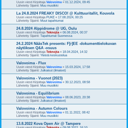
Uusin viesti Kirjoittaja
Valovoima
«
01.12.2024, 09:45
Lähetetty Sijainti:
Muu musiikki
La 24.8.2024 FREAKY DISCO! @ Kulttuuritallit, Kouvola
Uusin viesti Kirjoittaja
PUKE
«
17.08.2024, 00:25
Lähetetty Sijainti:
Muut tapahtumat
24.8.2024 Alppidrome @ UG, Oulu
Uusin viesti Kirjoittaja
Teknojta
«
06.08.2024, 00:37
Lähetetty Sijainti:
Tapahtumat Suomessa
24.2.2024 NääsTek presents: F[r]EE -dokumenttielokuvan
näytöksen Q&A -osuus
Uusin viesti Kirjoittaja
Teknojta
«
18.04.2024, 14:32
Lähetetty Sijainti:
Yleistä keskustelua
Valovoima - Flux
Uusin viesti Kirjoittaja
Valovoima
«
15.03.2024, 17:58
Lähetetty Sijainti:
Julkaisut (ilmaiset)
Valovoima - Vuonot (2023)
Uusin viesti Kirjoittaja
Valovoima
«
30.12.2023, 08:58
Lähetetty Sijainti:
Muu musiikki
Valovoima - Equilibrium
Uusin viesti Kirjoittaja
Valovoima
«
08.06.2023, 20:38
Lähetetty Sijainti:
Julkaisut (ilmaiset)
Valovoima - Autumn Colours
Uusin viesti Kirjoittaja
Valovoima
«
01.11.2022, 08:42
Lähetetty Sijainti:
Muu musiikki
13.8.2022 Kova Open Air @ Tampere
Uusin viesti Kirjoittaja
Teknojta
«
09.08.2022, 16:10