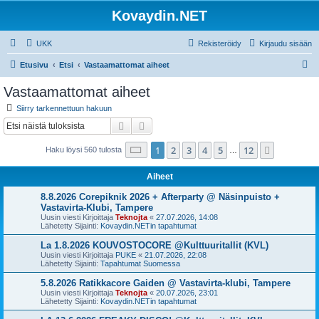
Kovaydin.NET
UKK
Rekisteröidy
Kirjaudu sisään
E
Etusivu
Etsi
Vastaamattomat aiheet
t
Vastaamattomat aiheet
s
Siirry tarkennettuun hakuun
i
Etsi
Tarkennettu haku
Sivu
1
/
12
1
2
3
4
5
12
Seuraava
Haku löysi 560 tulosta
…
Aiheet
8.8.2026 Corepiknik 2026 + Afterparty @ Näsinpuisto +
Vastavirta-Klubi, Tampere
Uusin viesti Kirjoittaja
Teknojta
«
27.07.2026, 14:08
Lähetetty Sijainti:
Kovaydin.NETin tapahtumat
La 1.8.2026 KOUVOSTOCORE @Kulttuuritallit (KVL)
Uusin viesti Kirjoittaja
PUKE
«
21.07.2026, 22:08
Lähetetty Sijainti:
Tapahtumat Suomessa
5.8.2026 Ratikkacore Gaiden @ Vastavirta-klubi, Tampere
Uusin viesti Kirjoittaja
Teknojta
«
20.07.2026, 23:01
Lähetetty Sijainti:
Kovaydin.NETin tapahtumat