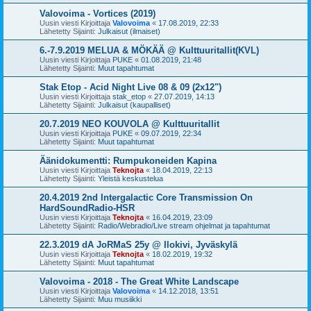
Valovoima - Vortices (2019)
Uusin viesti Kirjoittaja
Valovoima
«
17.08.2019, 22:33
Lähetetty Sijainti:
Julkaisut (ilmaiset)
6.-7.9.2019 MELUA & MÖKÄÄ @ Kulttuuritallit(KVL)
Uusin viesti Kirjoittaja
PUKE
«
01.08.2019, 21:48
Lähetetty Sijainti:
Muut tapahtumat
Stak Etop - Acid Night Live 08 & 09 (2x12")
Uusin viesti Kirjoittaja
stak_etop
«
27.07.2019, 14:13
Lähetetty Sijainti:
Julkaisut (kaupalliset)
20.7.2019 NEO KOUVOLA @ Kulttuuritallit
Uusin viesti Kirjoittaja
PUKE
«
09.07.2019, 22:34
Lähetetty Sijainti:
Muut tapahtumat
Äänidokumentti: Rumpukoneiden Kapina
Uusin viesti Kirjoittaja
Teknojta
«
18.04.2019, 22:13
Lähetetty Sijainti:
Yleistä keskustelua
20.4.2019 2nd Intergalactic Core Transmission On
HardSoundRadio-HSR
Uusin viesti Kirjoittaja
Teknojta
«
16.04.2019, 23:09
Lähetetty Sijainti:
Radio/Webradio/Live stream ohjelmat ja tapahtumat
22.3.2019 dA JoRMaS 25y @ Ilokivi, Jyväskylä
Uusin viesti Kirjoittaja
Teknojta
«
18.02.2019, 19:32
Lähetetty Sijainti:
Muut tapahtumat
Valovoima - 2018 - The Great White Landscape
Uusin viesti Kirjoittaja
Valovoima
«
14.12.2018, 13:51
Lähetetty Sijainti:
Muu musiikki