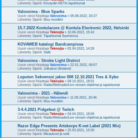
Lähetetty Sijainti:
Kovaydin.NETin tapahtumat
Valovoima - Blue Sparks
Uusin viesti Kirjoittaja
Valovoima
«
05.08.2022, 20:27
Lähetetty Sijainti:
Muu musiikki
15.7.2022 Kontulacore @ Kontula Electronic 2022, Helsinki
Uusin viesti Kirjoittaja
Teknojta
«
10.06.2022, 15:42
Lähetetty Sijainti:
Tapahtumat Suomessa
KOVAWEB katalogi Bandcampissa
Uusin viesti Kirjoittaja
Teknojta
«
02.04.2022, 14:26
Lähetetty Sijainti:
Saitti
Valovoima - Strobe Light District
Uusin viesti Kirjoittaja
Valovoima
«
22.01.2022, 09:57
Lähetetty Sijainti:
Julkaisut (ilmaiset)
Loputon Sekvenssi jakso 008 12.10.2021 Tres & Xybo
Uusin viesti Kirjoittaja
Teknojta
«
08.10.2021, 18:01
Lähetetty Sijainti:
Radio/Webradio/Live stream ohjelmat ja tapahtumat
Valovoima - 2021 - Hálendi
Uusin viesti Kirjoittaja
Valovoima
«
11.09.2021, 20:46
Lähetetty Sijainti:
Muu musiikki
3-4.4.2021 Pidgefest @ Twitch
Uusin viesti Kirjoittaja
Teknojta
«
04.04.2021, 18:06
Lähetetty Sijainti:
Radio/Webradio/Live stream ohjelmat ja tapahtumat
Razor Edge Presents Artskorps K-net Label (2021 Mix)
Uusin viesti Kirjoittaja
Teknojta
«
25.03.2021, 15:50
Lähetetty Sijainti:
Mixaukset ja setit