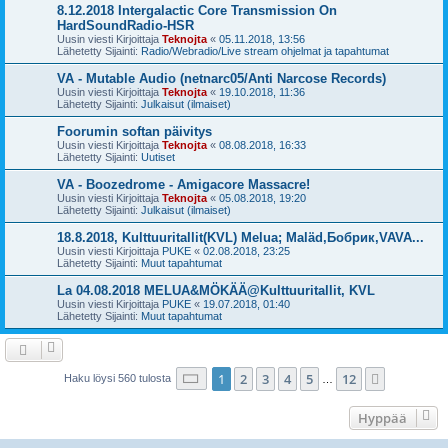
8.12.2018 Intergalactic Core Transmission On
HardSoundRadio-HSR
Uusin viesti Kirjoittaja
Teknojta
«
05.11.2018, 13:56
Lähetetty Sijainti:
Radio/Webradio/Live stream ohjelmat ja tapahtumat
VA - Mutable Audio (netnarc05/Anti Narcose Records)
Uusin viesti Kirjoittaja
Teknojta
«
19.10.2018, 11:36
Lähetetty Sijainti:
Julkaisut (ilmaiset)
Foorumin softan päivitys
Uusin viesti Kirjoittaja
Teknojta
«
08.08.2018, 16:33
Lähetetty Sijainti:
Uutiset
VA - Boozedrome - Amigacore Massacre!
Uusin viesti Kirjoittaja
Teknojta
«
05.08.2018, 19:20
Lähetetty Sijainti:
Julkaisut (ilmaiset)
18.8.2018, Kulttuuritallit(KVL) Melua; Maläd,Бобрик,VAVA...
Uusin viesti Kirjoittaja
PUKE
«
02.08.2018, 23:25
Lähetetty Sijainti:
Muut tapahtumat
La 04.08.2018 MELUA&MÖKÄÄ@Kulttuuritallit, KVL
Uusin viesti Kirjoittaja
PUKE
«
19.07.2018, 01:40
Lähetetty Sijainti:
Muut tapahtumat
Sivu
1
/
12
1
2
3
4
5
12
Seuraava
Haku löysi 560 tulosta
…
Hyppää