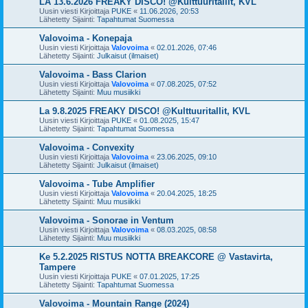
LA 13.6.2026 FREAKY DISCO! @Kulttuuritallit, KVL
Uusin viesti Kirjoittaja
PUKE
«
11.06.2026, 20:53
Lähetetty Sijainti:
Tapahtumat Suomessa
Valovoima - Konepaja
Uusin viesti Kirjoittaja
Valovoima
«
02.01.2026, 07:46
Lähetetty Sijainti:
Julkaisut (ilmaiset)
Valovoima - Bass Clarion
Uusin viesti Kirjoittaja
Valovoima
«
07.08.2025, 07:52
Lähetetty Sijainti:
Muu musiikki
La 9.8.2025 FREAKY DISCO! @Kulttuuritallit, KVL
Uusin viesti Kirjoittaja
PUKE
«
01.08.2025, 15:47
Lähetetty Sijainti:
Tapahtumat Suomessa
Valovoima - Convexity
Uusin viesti Kirjoittaja
Valovoima
«
23.06.2025, 09:10
Lähetetty Sijainti:
Julkaisut (ilmaiset)
Valovoima - Tube Amplifier
Uusin viesti Kirjoittaja
Valovoima
«
20.04.2025, 18:25
Lähetetty Sijainti:
Muu musiikki
Valovoima - Sonorae in Ventum
Uusin viesti Kirjoittaja
Valovoima
«
08.03.2025, 08:58
Lähetetty Sijainti:
Muu musiikki
Ke 5.2.2025 RISTUS NOTTA BREAKCORE @ Vastavirta,
Tampere
Uusin viesti Kirjoittaja
PUKE
«
07.01.2025, 17:25
Lähetetty Sijainti:
Tapahtumat Suomessa
Valovoima - Mountain Range (2024)