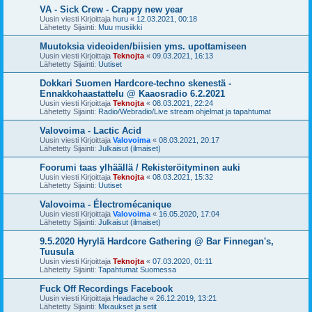
VA - Sick Crew - Crappy new year
Uusin viesti Kirjoittaja
huru
«
12.03.2021, 00:18
Lähetetty Sijainti:
Muu musiikki
Muutoksia videoiden/biisien yms. upottamiseen
Uusin viesti Kirjoittaja
Teknojta
«
09.03.2021, 16:13
Lähetetty Sijainti:
Uutiset
Dokkari Suomen Hardcore-techno skenestä -
Ennakkohaastattelu @ Kaaosradio 6.2.2021
Uusin viesti Kirjoittaja
Teknojta
«
08.03.2021, 22:24
Lähetetty Sijainti:
Radio/Webradio/Live stream ohjelmat ja tapahtumat
Valovoima - Lactic Acid
Uusin viesti Kirjoittaja
Valovoima
«
08.03.2021, 20:17
Lähetetty Sijainti:
Julkaisut (ilmaiset)
Foorumi taas ylhäällä / Rekisteröityminen auki
Uusin viesti Kirjoittaja
Teknojta
«
08.03.2021, 15:32
Lähetetty Sijainti:
Uutiset
Valovoima - Électromécanique
Uusin viesti Kirjoittaja
Valovoima
«
16.05.2020, 17:04
Lähetetty Sijainti:
Julkaisut (ilmaiset)
9.5.2020 Hyrylä Hardcore Gathering @ Bar Finnegan's,
Tuusula
Uusin viesti Kirjoittaja
Teknojta
«
07.03.2020, 01:11
Lähetetty Sijainti:
Tapahtumat Suomessa
Fuck Off Recordings Facebook
Uusin viesti Kirjoittaja
Headache
«
26.12.2019, 13:21
Lähetetty Sijainti:
Mixaukset ja setit