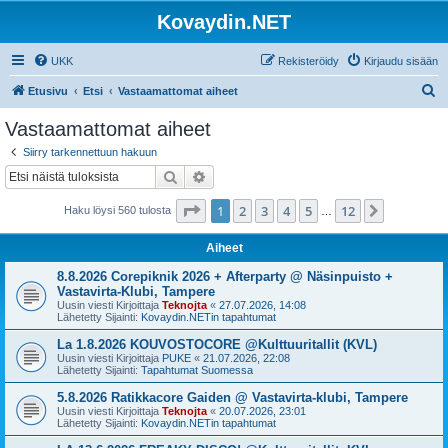
Kovaydin.NET
UKK
Rekisteröidy
Kirjaudu sisään
E
Etusivu
Etsi
Vastaamattomat aiheet
t
Vastaamattomat aiheet
s
Siirry tarkennettuun hakuun
i
Etsi
Tarkennettu haku
Sivu
1
/
12
1
2
3
4
5
12
Seuraava
Haku löysi 560 tulosta
…
Aiheet
8.8.2026 Corepiknik 2026 + Afterparty @ Näsinpuisto +
Vastavirta-Klubi, Tampere
Uusin viesti Kirjoittaja
Teknojta
«
27.07.2026, 14:08
Lähetetty Sijainti:
Kovaydin.NETin tapahtumat
La 1.8.2026 KOUVOSTOCORE @Kulttuuritallit (KVL)
Uusin viesti Kirjoittaja
PUKE
«
21.07.2026, 22:08
Lähetetty Sijainti:
Tapahtumat Suomessa
5.8.2026 Ratikkacore Gaiden @ Vastavirta-klubi, Tampere
Uusin viesti Kirjoittaja
Teknojta
«
20.07.2026, 23:01
Lähetetty Sijainti:
Kovaydin.NETin tapahtumat