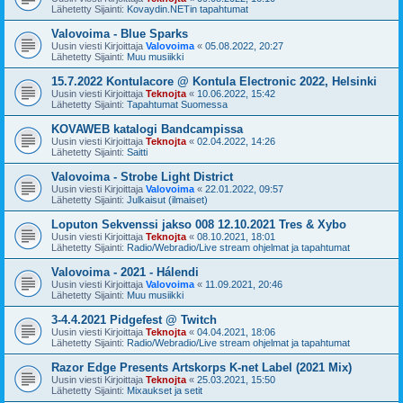
Lähetetty Sijainti:
Kovaydin.NETin tapahtumat
Valovoima - Blue Sparks
Uusin viesti Kirjoittaja
Valovoima
«
05.08.2022, 20:27
Lähetetty Sijainti:
Muu musiikki
15.7.2022 Kontulacore @ Kontula Electronic 2022, Helsinki
Uusin viesti Kirjoittaja
Teknojta
«
10.06.2022, 15:42
Lähetetty Sijainti:
Tapahtumat Suomessa
KOVAWEB katalogi Bandcampissa
Uusin viesti Kirjoittaja
Teknojta
«
02.04.2022, 14:26
Lähetetty Sijainti:
Saitti
Valovoima - Strobe Light District
Uusin viesti Kirjoittaja
Valovoima
«
22.01.2022, 09:57
Lähetetty Sijainti:
Julkaisut (ilmaiset)
Loputon Sekvenssi jakso 008 12.10.2021 Tres & Xybo
Uusin viesti Kirjoittaja
Teknojta
«
08.10.2021, 18:01
Lähetetty Sijainti:
Radio/Webradio/Live stream ohjelmat ja tapahtumat
Valovoima - 2021 - Hálendi
Uusin viesti Kirjoittaja
Valovoima
«
11.09.2021, 20:46
Lähetetty Sijainti:
Muu musiikki
3-4.4.2021 Pidgefest @ Twitch
Uusin viesti Kirjoittaja
Teknojta
«
04.04.2021, 18:06
Lähetetty Sijainti:
Radio/Webradio/Live stream ohjelmat ja tapahtumat
Razor Edge Presents Artskorps K-net Label (2021 Mix)
Uusin viesti Kirjoittaja
Teknojta
«
25.03.2021, 15:50
Lähetetty Sijainti:
Mixaukset ja setit