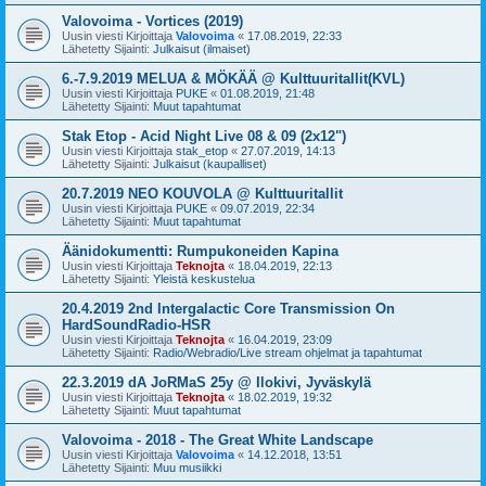
Valovoima - Vortices (2019)
Uusin viesti Kirjoittaja
Valovoima
«
17.08.2019, 22:33
Lähetetty Sijainti:
Julkaisut (ilmaiset)
6.-7.9.2019 MELUA & MÖKÄÄ @ Kulttuuritallit(KVL)
Uusin viesti Kirjoittaja
PUKE
«
01.08.2019, 21:48
Lähetetty Sijainti:
Muut tapahtumat
Stak Etop - Acid Night Live 08 & 09 (2x12")
Uusin viesti Kirjoittaja
stak_etop
«
27.07.2019, 14:13
Lähetetty Sijainti:
Julkaisut (kaupalliset)
20.7.2019 NEO KOUVOLA @ Kulttuuritallit
Uusin viesti Kirjoittaja
PUKE
«
09.07.2019, 22:34
Lähetetty Sijainti:
Muut tapahtumat
Äänidokumentti: Rumpukoneiden Kapina
Uusin viesti Kirjoittaja
Teknojta
«
18.04.2019, 22:13
Lähetetty Sijainti:
Yleistä keskustelua
20.4.2019 2nd Intergalactic Core Transmission On
HardSoundRadio-HSR
Uusin viesti Kirjoittaja
Teknojta
«
16.04.2019, 23:09
Lähetetty Sijainti:
Radio/Webradio/Live stream ohjelmat ja tapahtumat
22.3.2019 dA JoRMaS 25y @ Ilokivi, Jyväskylä
Uusin viesti Kirjoittaja
Teknojta
«
18.02.2019, 19:32
Lähetetty Sijainti:
Muut tapahtumat
Valovoima - 2018 - The Great White Landscape
Uusin viesti Kirjoittaja
Valovoima
«
14.12.2018, 13:51
Lähetetty Sijainti:
Muu musiikki