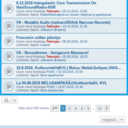
8.12.2018 Intergalactic Core Transmission On
HardSoundRadio-HSR
Uusin viesti Kirjoittaja
Teknojta
«
05.11.2018, 13:56
Lähetetty Sijainti:
Radio/Webradio/Live stream ohjelmat ja tapahtumat
VA - Mutable Audio (netnarc05/Anti Narcose Records)
Uusin viesti Kirjoittaja
Teknojta
«
19.10.2018, 11:36
Lähetetty Sijainti:
Julkaisut (ilmaiset)
Foorumin softan päivitys
Uusin viesti Kirjoittaja
Teknojta
«
08.08.2018, 16:33
Lähetetty Sijainti:
Uutiset
VA - Boozedrome - Amigacore Massacre!
Uusin viesti Kirjoittaja
Teknojta
«
05.08.2018, 19:20
Lähetetty Sijainti:
Julkaisut (ilmaiset)
18.8.2018, Kulttuuritallit(KVL) Melua; Maläd,Бобрик,VAVA...
Uusin viesti Kirjoittaja
PUKE
«
02.08.2018, 23:25
Lähetetty Sijainti:
Muut tapahtumat
La 04.08.2018 MELUA&MÖKÄÄ@Kulttuuritallit, KVL
Uusin viesti Kirjoittaja
PUKE
«
19.07.2018, 01:40
Lähetetty Sijainti:
Muut tapahtumat
Sivu
1
/
12
1
2
3
4
5
12
Seuraava
Haku löysi 560 tulosta
…
Hyppää