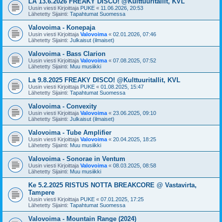
LA 13.6.2026 FREAKY DISCO! @Kulttuuritallit, KVL
Uusin viesti Kirjoittaja
PUKE
«
11.06.2026, 20:53
Lähetetty Sijainti:
Tapahtumat Suomessa
Valovoima - Konepaja
Uusin viesti Kirjoittaja
Valovoima
«
02.01.2026, 07:46
Lähetetty Sijainti:
Julkaisut (ilmaiset)
Valovoima - Bass Clarion
Uusin viesti Kirjoittaja
Valovoima
«
07.08.2025, 07:52
Lähetetty Sijainti:
Muu musiikki
La 9.8.2025 FREAKY DISCO! @Kulttuuritallit, KVL
Uusin viesti Kirjoittaja
PUKE
«
01.08.2025, 15:47
Lähetetty Sijainti:
Tapahtumat Suomessa
Valovoima - Convexity
Uusin viesti Kirjoittaja
Valovoima
«
23.06.2025, 09:10
Lähetetty Sijainti:
Julkaisut (ilmaiset)
Valovoima - Tube Amplifier
Uusin viesti Kirjoittaja
Valovoima
«
20.04.2025, 18:25
Lähetetty Sijainti:
Muu musiikki
Valovoima - Sonorae in Ventum
Uusin viesti Kirjoittaja
Valovoima
«
08.03.2025, 08:58
Lähetetty Sijainti:
Muu musiikki
Ke 5.2.2025 RISTUS NOTTA BREAKCORE @ Vastavirta,
Tampere
Uusin viesti Kirjoittaja
PUKE
«
07.01.2025, 17:25
Lähetetty Sijainti:
Tapahtumat Suomessa
Valovoima - Mountain Range (2024)