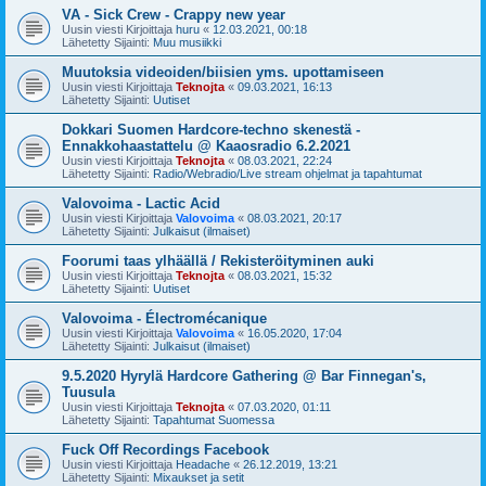
VA - Sick Crew - Crappy new year
Uusin viesti Kirjoittaja
huru
«
12.03.2021, 00:18
Lähetetty Sijainti:
Muu musiikki
Muutoksia videoiden/biisien yms. upottamiseen
Uusin viesti Kirjoittaja
Teknojta
«
09.03.2021, 16:13
Lähetetty Sijainti:
Uutiset
Dokkari Suomen Hardcore-techno skenestä -
Ennakkohaastattelu @ Kaaosradio 6.2.2021
Uusin viesti Kirjoittaja
Teknojta
«
08.03.2021, 22:24
Lähetetty Sijainti:
Radio/Webradio/Live stream ohjelmat ja tapahtumat
Valovoima - Lactic Acid
Uusin viesti Kirjoittaja
Valovoima
«
08.03.2021, 20:17
Lähetetty Sijainti:
Julkaisut (ilmaiset)
Foorumi taas ylhäällä / Rekisteröityminen auki
Uusin viesti Kirjoittaja
Teknojta
«
08.03.2021, 15:32
Lähetetty Sijainti:
Uutiset
Valovoima - Électromécanique
Uusin viesti Kirjoittaja
Valovoima
«
16.05.2020, 17:04
Lähetetty Sijainti:
Julkaisut (ilmaiset)
9.5.2020 Hyrylä Hardcore Gathering @ Bar Finnegan's,
Tuusula
Uusin viesti Kirjoittaja
Teknojta
«
07.03.2020, 01:11
Lähetetty Sijainti:
Tapahtumat Suomessa
Fuck Off Recordings Facebook
Uusin viesti Kirjoittaja
Headache
«
26.12.2019, 13:21
Lähetetty Sijainti:
Mixaukset ja setit