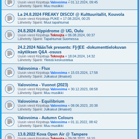
Uusin viesti Kirjoittaja
Valovoima
«
01.12.2024, 09:45
Lähetetty Sijainti:
Muu musiikki
La 24.8.2024 FREAKY DISCO! @ Kulttuuritallit, Kouvola
Uusin viesti Kirjoittaja
PUKE
«
17.08.2024, 00:25
Lähetetty Sijainti:
Muut tapahtumat
24.8.2024 Alppidrome @ UG, Oulu
Uusin viesti Kirjoittaja
Teknojta
«
06.08.2024, 00:37
Lähetetty Sijainti:
Tapahtumat Suomessa
24.2.2024 NääsTek presents: F[r]EE -dokumenttielokuvan
näytöksen Q&A -osuus
Uusin viesti Kirjoittaja
Teknojta
«
18.04.2024, 14:32
Lähetetty Sijainti:
Yleistä keskustelua
Valovoima - Flux
Uusin viesti Kirjoittaja
Valovoima
«
15.03.2024, 17:58
Lähetetty Sijainti:
Julkaisut (ilmaiset)
Valovoima - Vuonot (2023)
Uusin viesti Kirjoittaja
Valovoima
«
30.12.2023, 08:58
Lähetetty Sijainti:
Muu musiikki
Valovoima - Equilibrium
Uusin viesti Kirjoittaja
Valovoima
«
08.06.2023, 20:38
Lähetetty Sijainti:
Julkaisut (ilmaiset)
Valovoima - Autumn Colours
Uusin viesti Kirjoittaja
Valovoima
«
01.11.2022, 08:42
Lähetetty Sijainti:
Muu musiikki
13.8.2022 Kova Open Air @ Tampere
Uusin viesti Kirjoittaja
Teknojta
«
09.08.2022, 16:10