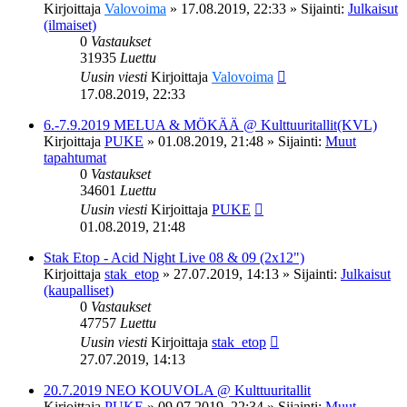
Kirjoittaja
Valovoima
»
17.08.2019, 22:33
» Sijainti:
Julkaisut
(ilmaiset)
0
Vastaukset
31935
Luettu
Uusin viesti
Kirjoittaja
Valovoima
17.08.2019, 22:33
6.-7.9.2019 MELUA & MÖKÄÄ @ Kulttuuritallit(KVL)
Kirjoittaja
PUKE
»
01.08.2019, 21:48
» Sijainti:
Muut
tapahtumat
0
Vastaukset
34601
Luettu
Uusin viesti
Kirjoittaja
PUKE
01.08.2019, 21:48
Stak Etop - Acid Night Live 08 & 09 (2x12")
Kirjoittaja
stak_etop
»
27.07.2019, 14:13
» Sijainti:
Julkaisut
(kaupalliset)
0
Vastaukset
47757
Luettu
Uusin viesti
Kirjoittaja
stak_etop
27.07.2019, 14:13
20.7.2019 NEO KOUVOLA @ Kulttuuritallit
Kirjoittaja
PUKE
»
09.07.2019, 22:34
» Sijainti:
Muut