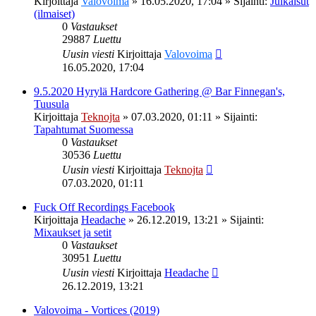
Kirjoittaja
Valovoima
»
16.05.2020, 17:04
» Sijainti:
Julkaisut
(ilmaiset)
0
Vastaukset
29887
Luettu
Uusin viesti
Kirjoittaja
Valovoima
16.05.2020, 17:04
9.5.2020 Hyrylä Hardcore Gathering @ Bar Finnegan's,
Tuusula
Kirjoittaja
Teknojta
»
07.03.2020, 01:11
» Sijainti:
Tapahtumat Suomessa
0
Vastaukset
30536
Luettu
Uusin viesti
Kirjoittaja
Teknojta
07.03.2020, 01:11
Fuck Off Recordings Facebook
Kirjoittaja
Headache
»
26.12.2019, 13:21
» Sijainti:
Mixaukset ja setit
0
Vastaukset
30951
Luettu
Uusin viesti
Kirjoittaja
Headache
26.12.2019, 13:21
Valovoima - Vortices (2019)