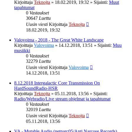
Kirjoittaja
Teknojta
»
18.02.2019, 19:32
» Sijainti:
Muut
tapahtumat
0
Vastaukset
30647
Luettu
Uusin viesti
Kirjoittaja
Teknojta
18.02.2019, 19:32
Valovoima - 2018 - The Great White Landscape
Kirjoittaja
Valovoima
»
14.12.2018, 13:51
» Sijainti:
Muu
musiikki
0
Vastaukset
32279
Luettu
Uusin viesti
Kirjoittaja
Valovoima
14.12.2018, 13:51
8.12.2018 Intergalactic Core Transmission On
HardSoundRadio-HSR
Kirjoittaja
Teknojta
»
05.11.2018, 13:56
» Sijainti:
Radio/Webradio/Live stream ohjelmat ja tapahtumat
0
Vastaukset
32019
Luettu
Uusin viesti
Kirjoittaja
Teknojta
05.11.2018, 13:56
VA - Mutable Audio (netnarc05/Anti Narcose Records)