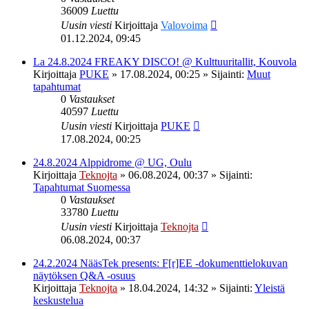
36009
Luettu
Uusin viesti
Kirjoittaja
Valovoima
01.12.2024, 09:45
La 24.8.2024 FREAKY DISCO! @ Kulttuuritallit, Kouvola
Kirjoittaja
PUKE
»
17.08.2024, 00:25
» Sijainti:
Muut
tapahtumat
0
Vastaukset
40597
Luettu
Uusin viesti
Kirjoittaja
PUKE
17.08.2024, 00:25
24.8.2024 Alppidrome @ UG, Oulu
Kirjoittaja
Teknojta
»
06.08.2024, 00:37
» Sijainti:
Tapahtumat Suomessa
0
Vastaukset
33780
Luettu
Uusin viesti
Kirjoittaja
Teknojta
06.08.2024, 00:37
24.2.2024 NääsTek presents: F[r]EE -dokumenttielokuvan
näytöksen Q&A -osuus
Kirjoittaja
Teknojta
»
18.04.2024, 14:32
» Sijainti:
Yleistä
keskustelua