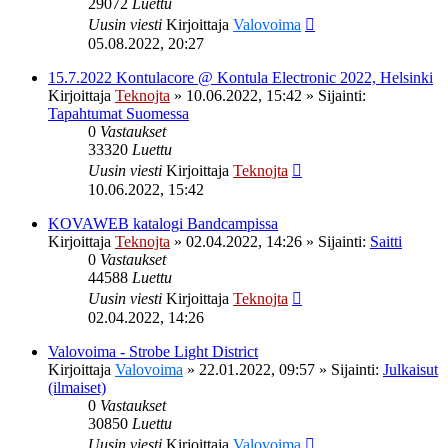
29072
Luettu
Uusin viesti
Kirjoittaja
Valovoima
05.08.2022, 20:27
15.7.2022 Kontulacore @ Kontula Electronic 2022, Helsinki
Kirjoittaja
Teknojta
»
10.06.2022, 15:42
» Sijainti:
Tapahtumat Suomessa
0
Vastaukset
33320
Luettu
Uusin viesti
Kirjoittaja
Teknojta
10.06.2022, 15:42
KOVAWEB katalogi Bandcampissa
Kirjoittaja
Teknojta
»
02.04.2022, 14:26
» Sijainti:
Saitti
0
Vastaukset
44588
Luettu
Uusin viesti
Kirjoittaja
Teknojta
02.04.2022, 14:26
Valovoima - Strobe Light District
Kirjoittaja
Valovoima
»
22.01.2022, 09:57
» Sijainti:
Julkaisut
(ilmaiset)
0
Vastaukset
30850
Luettu
Uusin viesti
Kirjoittaja
Valovoima