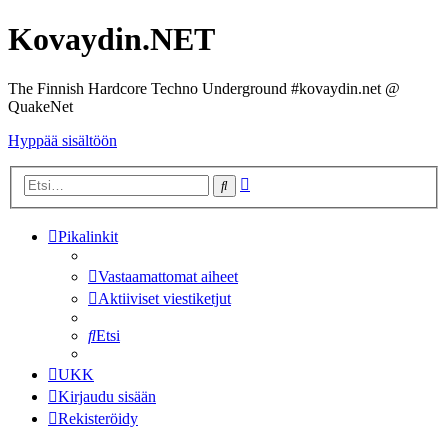
Kovaydin.NET
The Finnish Hardcore Techno Underground #kovaydin.net @
QuakeNet
Hyppää sisältöön
Tarkennettu
Etsi
haku
Pikalinkit
Vastaamattomat aiheet
Aktiiviset viestiketjut
Etsi
UKK
Kirjaudu sisään
Rekisteröidy