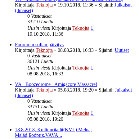
Kirjoittaja
Teknojta
»
19.10.2018, 11:36
» Sijainti:
Julkaisut
(ilmaiset)
0
Vastaukset
33210
Luettu
Uusin viesti
Kirjoittaja
Teknojta
19.10.2018, 11:36
Foorumin softan päivitys
Kirjoittaja
Teknojta
»
08.08.2018, 16:33
» Sijainti:
Uutiset
0
Vastaukset
36121
Luettu
Uusin viesti
Kirjoittaja
Teknojta
08.08.2018, 16:33
VA - Boozedrome - Amigacore Massacre!
Kirjoittaja
Teknojta
»
05.08.2018, 19:20
» Sijainti:
Julkaisut
(ilmaiset)
0
Vastaukset
33751
Luettu
Uusin viesti
Kirjoittaja
Teknojta
05.08.2018, 19:20
18.8.2018, Kulttuuritallit(KVL) Melua;
Maläd,Бобрик,VAVA...