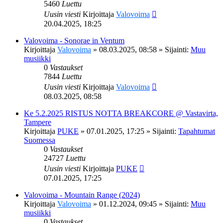
5460
Luettu
Uusin viesti
Kirjoittaja
Valovoima
20.04.2025, 18:25
Valovoima - Sonorae in Ventum
Kirjoittaja
Valovoima
»
08.03.2025, 08:58
» Sijainti:
Muu
musiikki
0
Vastaukset
7844
Luettu
Uusin viesti
Kirjoittaja
Valovoima
08.03.2025, 08:58
Ke 5.2.2025 RISTUS NOTTA BREAKCORE @ Vastavirta,
Tampere
Kirjoittaja
PUKE
»
07.01.2025, 17:25
» Sijainti:
Tapahtumat
Suomessa
0
Vastaukset
24727
Luettu
Uusin viesti
Kirjoittaja
PUKE
07.01.2025, 17:25
Valovoima - Mountain Range (2024)
Kirjoittaja
Valovoima
»
01.12.2024, 09:45
» Sijainti:
Muu
musiikki
0
Vastaukset