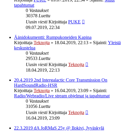
tapahtumat
0
Vastaukset
30378
Luettu
Uusin viesti
Kirjoittaja
PUKE
09.07.2019, 22:34
Äänidokumentti: Rumpukoneiden Kapina
Kirjoittaja
Teknojta
»
18.04.2019, 22:13
» Sijainti:
Yleistä
keskustelua
0
Vastaukset
29533
Luettu
Uusin viesti
Kirjoittaja
Teknojta
18.04.2019, 22:13
20.4.2019 2nd Intergalactic Core Transmission On
HardSoundRadio-HSR
Kirjoittaja
Teknojta
»
16.04.2019, 23:09
» Sijainti:
Radio/Webradio/Live stream ohjelmat ja tapahtumat
0
Vastaukset
31056
Luettu
Uusin viesti
Kirjoittaja
Teknojta
16.04.2019, 23:09
22.3.2019 dA JoRMaS 25y @ Ilokivi, Jyväskylä