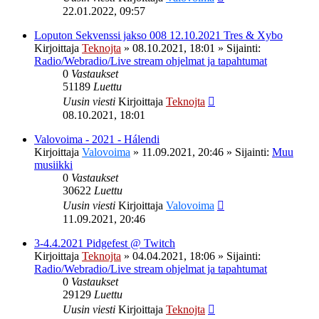
22.01.2022, 09:57
Loputon Sekvenssi jakso 008 12.10.2021 Tres & Xybo
Kirjoittaja
Teknojta
»
08.10.2021, 18:01
» Sijainti:
Radio/Webradio/Live stream ohjelmat ja tapahtumat
0
Vastaukset
51189
Luettu
Uusin viesti
Kirjoittaja
Teknojta
08.10.2021, 18:01
Valovoima - 2021 - Hálendi
Kirjoittaja
Valovoima
»
11.09.2021, 20:46
» Sijainti:
Muu
musiikki
0
Vastaukset
30622
Luettu
Uusin viesti
Kirjoittaja
Valovoima
11.09.2021, 20:46
3-4.4.2021 Pidgefest @ Twitch
Kirjoittaja
Teknojta
»
04.04.2021, 18:06
» Sijainti:
Radio/Webradio/Live stream ohjelmat ja tapahtumat
0
Vastaukset
29129
Luettu
Uusin viesti
Kirjoittaja
Teknojta