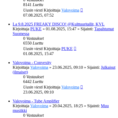
8141
Luettu
Uusin viesti
Kirjoittaja
Valovoima
07.08.2025, 07:52
La 9.8.2025 FREAKY DISCO! @Kulttuuritallit, KVL
Kirjoittaja
PUKE
»
01.08.2025, 15:47
» Sijainti:
Tapahtumat
Suomessa
0
Vastaukset
6550
Luettu
Uusin viesti
Kirjoittaja
PUKE
01.08.2025, 15:47
Valovoima - Convexity
Kirjoittaja
Valovoima
»
23.06.2025, 09:10
» Sijainti:
Julkaisut
(ilmaiset)
0
Vastaukset
6442
Luettu
Uusin viesti
Kirjoittaja
Valovoima
23.06.2025, 09:10
Valovoima - Tube Amplifier
Kirjoittaja
Valovoima
»
20.04.2025, 18:25
» Sijainti:
Muu
musiikki
0
Vastaukset