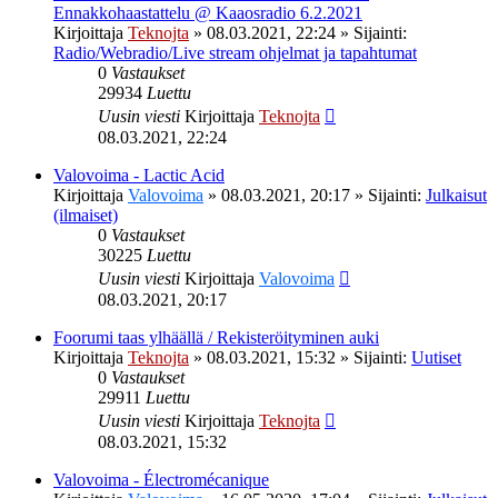
Ennakkohaastattelu @ Kaaosradio 6.2.2021
Kirjoittaja
Teknojta
»
08.03.2021, 22:24
» Sijainti:
Radio/Webradio/Live stream ohjelmat ja tapahtumat
0
Vastaukset
29934
Luettu
Uusin viesti
Kirjoittaja
Teknojta
08.03.2021, 22:24
Valovoima - Lactic Acid
Kirjoittaja
Valovoima
»
08.03.2021, 20:17
» Sijainti:
Julkaisut
(ilmaiset)
0
Vastaukset
30225
Luettu
Uusin viesti
Kirjoittaja
Valovoima
08.03.2021, 20:17
Foorumi taas ylhäällä / Rekisteröityminen auki
Kirjoittaja
Teknojta
»
08.03.2021, 15:32
» Sijainti:
Uutiset
0
Vastaukset
29911
Luettu
Uusin viesti
Kirjoittaja
Teknojta
08.03.2021, 15:32
Valovoima - Électromécanique