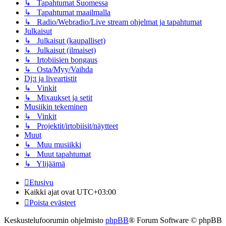
↳ Tapahtumat Suomessa
↳ Tapahtumat maailmalla
↳ Radio/Webradio/Live stream ohjelmat ja tapahtumat
Julkaisut
↳ Julkaisut (kaupalliset)
↳ Julkaisut (ilmaiset)
↳ Irtobiisien bongaus
↳ Osta/Myy/Vaihda
Dj:t ja liveartistit
↳ Vinkit
↳ Mixaukset ja setit
Musiikin tekeminen
↳ Vinkit
↳ Projektit/irtobiisit/näytteet
Muut
↳ Muu musiikki
↳ Muut tapahtumat
↳ Ylijäämä
Etusivu
Kaikki ajat ovat
UTC+03:00
Poista evästeet
Keskustelufoorumin ohjelmisto
phpBB
® Forum Software © phpBB