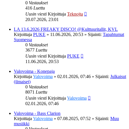
0
Vastaukset
416
Luettu
Uusin viesti
Kirjoittaja
Teknojta
20.07.2026, 23:01
LA 13.6.2026 FREAKY DISCO! @Kulttuuritallit, KVL
Kirjoittaja
PUKE
»
11.06.2026, 20:53
» Sijainti:
Tapahtumat
Suomessa
0
Vastaukset
3677
Luettu
Uusin viesti
Kirjoittaja
PUKE
11.06.2026, 20:53
Valovoima - Konepaja
Kirjoittaja
Valovoima
»
02.01.2026, 07:46
» Sijainti:
Julkaisut
(ilmaiset)
0
Vastaukset
8071
Luettu
Uusin viesti
Kirjoittaja
Valovoima
02.01.2026, 07:46
Valovoima - Bass Clarion
Kirjoittaja
Valovoima
»
07.08.2025, 07:52
» Sijainti:
Muu
musiikki
0
Vastaukset