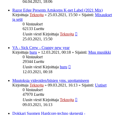
04.04.2021, 18:06
Razor Edge Presents Artskorps K-net Label (2021 Mix)
Kirjoittaja
Teknojta
»
25.03.2021, 15:50
» Sijainti:
Mixaukset
ja setit
0
Vastaukset
62133
Luettu
Uusin viesti
Kirjoittaja
Teknojta
25.03.2021, 15:50
VA - Sick Crew - Crappy new year
Kirjoittaja
huru
»
12.03.2021, 00:18
» Sijainti:
Muu musiikki
0
Vastaukset
29344
Luettu
Uusin viesti
Kirjoittaja
huru
12.03.2021, 00:18
Muutoksia videoiden/biisien yms. upottamiseen
Kirjoittaja
Teknojta
»
09.03.2021, 16:13
» Sijainti:
Uutiset
0
Vastaukset
47970
Luettu
Uusin viesti
Kirjoittaja
Teknojta
09.03.2021, 16:13
Dokkari Suomen Hardcore-techno skenestä -