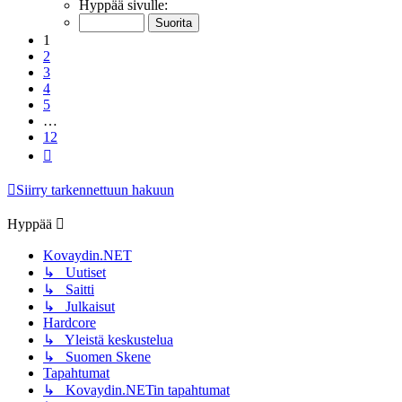
1
/
12
Hyppää sivulle:
1
2
3
4
5
…
12
Seuraava
Siirry tarkennettuun hakuun
Hyppää
Kovaydin.NET
↳ Uutiset
↳ Saitti
↳ Julkaisut
Hardcore
↳ Yleistä keskustelua
↳ Suomen Skene
Tapahtumat
↳ Kovaydin.NETin tapahtumat