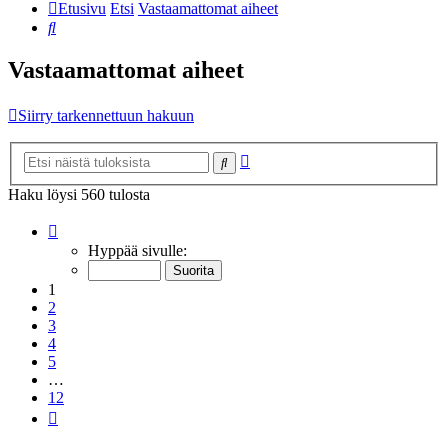
Etusivu
Etsi
Vastaamattomat aiheet
Etsi
Vastaamattomat aiheet
Siirry tarkennettuun hakuun
Tarkennettu
Etsi
haku
Haku löysi 560 tulosta
Sivu
1
/
12
Hyppää sivulle:
1
2
3
4
5
…
12
Seuraava