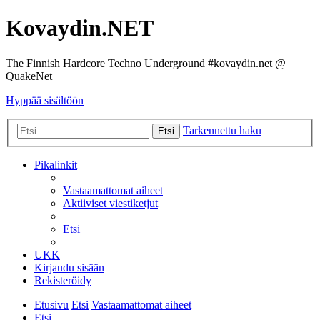
Kovaydin.NET
The Finnish Hardcore Techno Underground #kovaydin.net @
QuakeNet
Hyppää sisältöön
Tarkennettu haku
Etsi
Pikalinkit
Vastaamattomat aiheet
Aktiiviset viestiketjut
Etsi
UKK
Kirjaudu sisään
Rekisteröidy
Etusivu
Etsi
Vastaamattomat aiheet
Etsi