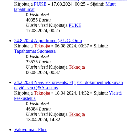
Kirjoittaja
PUKE
»
17.08.2024, 00:25
» Sijainti:
Muut
tapahtumat
0
Vastaukset
40355
Luettu
Uusin viesti
Kirjoittaja
PUKE
17.08.2024, 00:25
24.8.2024 Alppidrome @ UG, Oulu
Kirjoittaja
Teknojta
»
06.08.2024, 00:37
» Sijainti:
Tapahtumat Suomessa
0
Vastaukset
33575
Luettu
Uusin viesti
Kirjoittaja
Teknojta
06.08.2024, 00:37
24.2.2024 NääsTek presents: F[r]EE -dokumenttielokuvan
näytöksen Q&A -osuus
Kirjoittaja
Teknojta
»
18.04.2024, 14:32
» Sijainti:
Yleistä
keskustelua
0
Vastaukset
46384
Luettu
Uusin viesti
Kirjoittaja
Teknojta
18.04.2024, 14:32
Valovoima - Flux