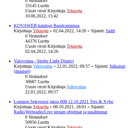
0
Vastaukset
33145
Luettu
Uusin viesti
Kirjoittaja
Teknojta
10.06.2022, 15:42
KOVAWEB katalogi Bandcampissa
Kirjoittaja
Teknojta
»
02.04.2022, 14:26
» Sijainti:
Saitti
0
Vastaukset
44376
Luettu
Uusin viesti
Kirjoittaja
Teknojta
02.04.2022, 14:26
Valovoima - Strobe Light District
Kirjoittaja
Valovoima
»
22.01.2022, 09:57
» Sijainti:
Julkaisut
(ilmaiset)
0
Vastaukset
30687
Luettu
Uusin viesti
Kirjoittaja
Valovoima
22.01.2022, 09:57
Loputon Sekvenssi jakso 008 12.10.2021 Tres & Xybo
Kirjoittaja
Teknojta
»
08.10.2021, 18:01
» Sijainti:
Radio/Webradio/Live stream ohjelmat ja tapahtumat
0
Vastaukset
50956
Luettu
Uusin viesti
Kirjoittaja
Teknojta