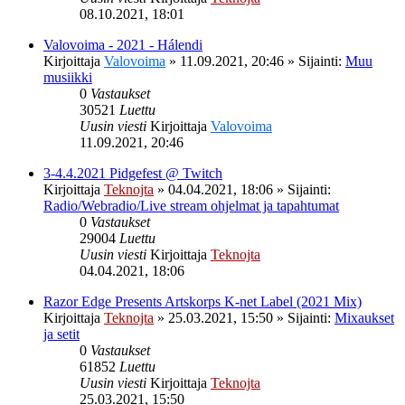
08.10.2021, 18:01
Valovoima - 2021 - Hálendi
Kirjoittaja
Valovoima
»
11.09.2021, 20:46
» Sijainti:
Muu
musiikki
0
Vastaukset
30521
Luettu
Uusin viesti
Kirjoittaja
Valovoima
11.09.2021, 20:46
3-4.4.2021 Pidgefest @ Twitch
Kirjoittaja
Teknojta
»
04.04.2021, 18:06
» Sijainti:
Radio/Webradio/Live stream ohjelmat ja tapahtumat
0
Vastaukset
29004
Luettu
Uusin viesti
Kirjoittaja
Teknojta
04.04.2021, 18:06
Razor Edge Presents Artskorps K-net Label (2021 Mix)
Kirjoittaja
Teknojta
»
25.03.2021, 15:50
» Sijainti:
Mixaukset
ja setit
0
Vastaukset
61852
Luettu
Uusin viesti
Kirjoittaja
Teknojta
25.03.2021, 15:50