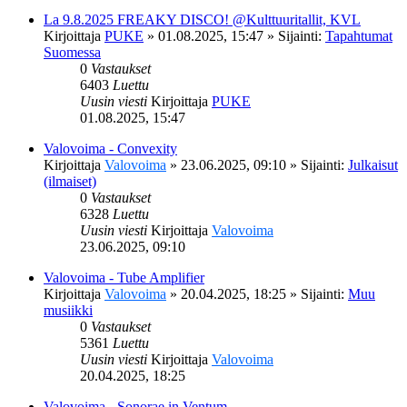
La 9.8.2025 FREAKY DISCO! @Kulttuuritallit, KVL
Kirjoittaja
PUKE
»
01.08.2025, 15:47
» Sijainti:
Tapahtumat
Suomessa
0
Vastaukset
6403
Luettu
Uusin viesti
Kirjoittaja
PUKE
01.08.2025, 15:47
Valovoima - Convexity
Kirjoittaja
Valovoima
»
23.06.2025, 09:10
» Sijainti:
Julkaisut
(ilmaiset)
0
Vastaukset
6328
Luettu
Uusin viesti
Kirjoittaja
Valovoima
23.06.2025, 09:10
Valovoima - Tube Amplifier
Kirjoittaja
Valovoima
»
20.04.2025, 18:25
» Sijainti:
Muu
musiikki
0
Vastaukset
5361
Luettu
Uusin viesti
Kirjoittaja
Valovoima
20.04.2025, 18:25
Valovoima - Sonorae in Ventum