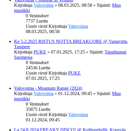
Kirjoittaja
Valovoima
»
08.03.2025, 08:58
» Sijainti:
Muu
musiikki
0
Vastaukset
7737
Luettu
Uusin viesti
Kirjoittaja
Valovoima
08.03.2025, 08:58
Ke 5.2.2025 RISTUS NOTTA BREAKCORE @ Vastavirta,
Tampere
Kirjoittaja
PUKE
»
07.01.2025, 17:25
» Sijainti:
Tapahtumat
Suomessa
0
Vastaukset
24536
Luettu
Uusin viesti
Kirjoittaja
PUKE
07.01.2025, 17:25
Valovoima - Mountain Range (2024)
Kirjoittaja
Valovoima
»
01.12.2024, 09:45
» Sijainti:
Muu
musiikki
0
Vastaukset
35875
Luettu
Uusin viesti
Kirjoittaja
Valovoima
01.12.2024, 09:45
La 24.8.2024 FREAKY DISCO! @ Kulttuuritallit, Kouvola