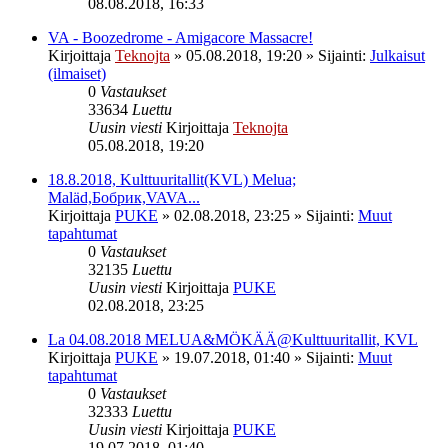
08.08.2018, 16:33
VA - Boozedrome - Amigacore Massacre!
Kirjoittaja
Teknojta
»
05.08.2018, 19:20
» Sijainti:
Julkaisut
(ilmaiset)
0
Vastaukset
33634
Luettu
Uusin viesti
Kirjoittaja
Teknojta
05.08.2018, 19:20
18.8.2018, Kulttuuritallit(KVL) Melua;
Maläd,Бобрик,VAVA...
Kirjoittaja
PUKE
»
02.08.2018, 23:25
» Sijainti:
Muut
tapahtumat
0
Vastaukset
32135
Luettu
Uusin viesti
Kirjoittaja
PUKE
02.08.2018, 23:25
La 04.08.2018 MELUA&MÖKÄÄ@Kulttuuritallit, KVL
Kirjoittaja
PUKE
»
19.07.2018, 01:40
» Sijainti:
Muut
tapahtumat
0
Vastaukset
32333
Luettu
Uusin viesti
Kirjoittaja
PUKE
19.07.2018, 01:40