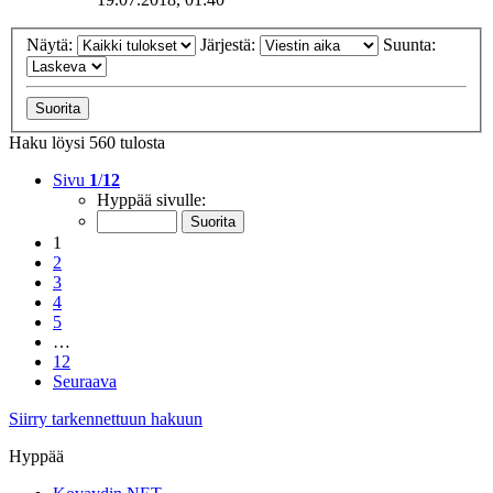
Näytä:
Järjestä:
Suunta:
Haku löysi 560 tulosta
Sivu
1
/
12
Hyppää sivulle:
1
2
3
4
5
…
12
Seuraava
Siirry tarkennettuun hakuun
Hyppää