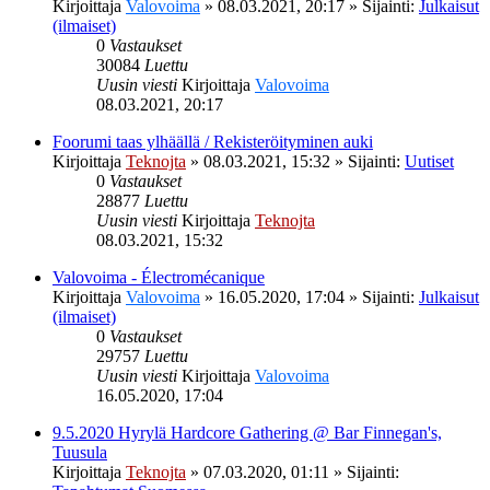
Kirjoittaja
Valovoima
»
08.03.2021, 20:17
» Sijainti:
Julkaisut
(ilmaiset)
0
Vastaukset
30084
Luettu
Uusin viesti
Kirjoittaja
Valovoima
08.03.2021, 20:17
Foorumi taas ylhäällä / Rekisteröityminen auki
Kirjoittaja
Teknojta
»
08.03.2021, 15:32
» Sijainti:
Uutiset
0
Vastaukset
28877
Luettu
Uusin viesti
Kirjoittaja
Teknojta
08.03.2021, 15:32
Valovoima - Électromécanique
Kirjoittaja
Valovoima
»
16.05.2020, 17:04
» Sijainti:
Julkaisut
(ilmaiset)
0
Vastaukset
29757
Luettu
Uusin viesti
Kirjoittaja
Valovoima
16.05.2020, 17:04
9.5.2020 Hyrylä Hardcore Gathering @ Bar Finnegan's,
Tuusula
Kirjoittaja
Teknojta
»
07.03.2020, 01:11
» Sijainti: