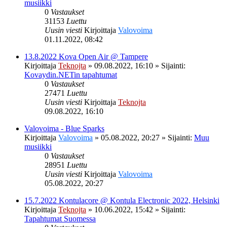
musiikki
0
Vastaukset
31153
Luettu
Uusin viesti
Kirjoittaja
Valovoima
01.11.2022, 08:42
13.8.2022 Kova Open Air @ Tampere
Kirjoittaja
Teknojta
»
09.08.2022, 16:10
» Sijainti:
Kovaydin.NETin tapahtumat
0
Vastaukset
27471
Luettu
Uusin viesti
Kirjoittaja
Teknojta
09.08.2022, 16:10
Valovoima - Blue Sparks
Kirjoittaja
Valovoima
»
05.08.2022, 20:27
» Sijainti:
Muu
musiikki
0
Vastaukset
28951
Luettu
Uusin viesti
Kirjoittaja
Valovoima
05.08.2022, 20:27
15.7.2022 Kontulacore @ Kontula Electronic 2022, Helsinki
Kirjoittaja
Teknojta
»
10.06.2022, 15:42
» Sijainti:
Tapahtumat Suomessa