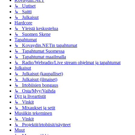
Kovaydin.NET
↳ Uutiset
↳ Saitti
↳ Julkaisut
Hardcore
↳ Yleistä keskustelua
↳ Suomen Skene
Tapahtumat
↳ Kovaydin.NETin tapahtumat
↳ Tapahtumat Suomessa
↳ Tapahtumat maailmalla
↳ Radio/Webradio/Live stream ohjelmat ja tapahtumat
Julkaisut
↳ Julkaisut (kaupalliset)
↳ Julkaisut (ilmaiset)
↳ Irtobiisien bongaus
↳ Osta/Myy/Vaihda
Dj:t ja liveartistit
↳ Vinkit
↳ Mixaukset ja setit
Musiikin tekeminen
↳ Vinkit
↳ Projektit/irtobiisit/näytteet
Muut