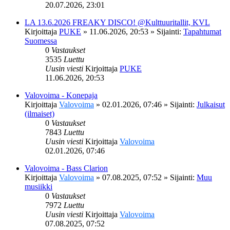
20.07.2026, 23:01
LA 13.6.2026 FREAKY DISCO! @Kulttuuritallit, KVL
Kirjoittaja
PUKE
»
11.06.2026, 20:53
» Sijainti:
Tapahtumat
Suomessa
0
Vastaukset
3535
Luettu
Uusin viesti
Kirjoittaja
PUKE
11.06.2026, 20:53
Valovoima - Konepaja
Kirjoittaja
Valovoima
»
02.01.2026, 07:46
» Sijainti:
Julkaisut
(ilmaiset)
0
Vastaukset
7843
Luettu
Uusin viesti
Kirjoittaja
Valovoima
02.01.2026, 07:46
Valovoima - Bass Clarion
Kirjoittaja
Valovoima
»
07.08.2025, 07:52
» Sijainti:
Muu
musiikki
0
Vastaukset
7972
Luettu
Uusin viesti
Kirjoittaja
Valovoima
07.08.2025, 07:52