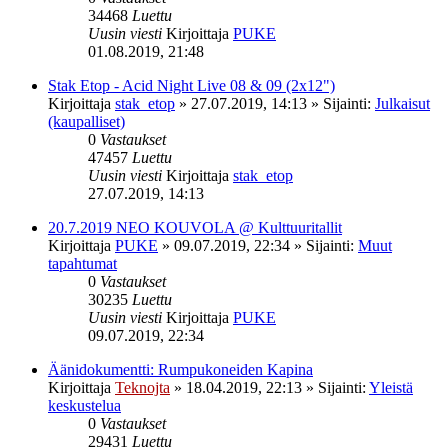
34468
Luettu
Uusin viesti
Kirjoittaja
PUKE
01.08.2019, 21:48
Stak Etop - Acid Night Live 08 & 09 (2x12")
Kirjoittaja
stak_etop
»
27.07.2019, 14:13
» Sijainti:
Julkaisut
(kaupalliset)
0
Vastaukset
47457
Luettu
Uusin viesti
Kirjoittaja
stak_etop
27.07.2019, 14:13
20.7.2019 NEO KOUVOLA @ Kulttuuritallit
Kirjoittaja
PUKE
»
09.07.2019, 22:34
» Sijainti:
Muut
tapahtumat
0
Vastaukset
30235
Luettu
Uusin viesti
Kirjoittaja
PUKE
09.07.2019, 22:34
Äänidokumentti: Rumpukoneiden Kapina
Kirjoittaja
Teknojta
»
18.04.2019, 22:13
» Sijainti:
Yleistä
keskustelua
0
Vastaukset
29431
Luettu