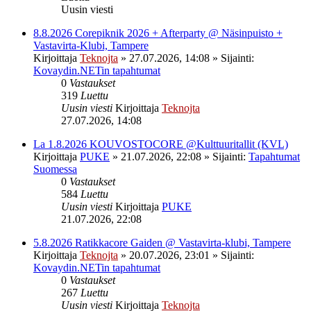
Uusin viesti
8.8.2026 Corepiknik 2026 + Afterparty @ Näsinpuisto +
Vastavirta-Klubi, Tampere
Kirjoittaja
Teknojta
»
27.07.2026, 14:08
» Sijainti:
Kovaydin.NETin tapahtumat
0
Vastaukset
319
Luettu
Uusin viesti
Kirjoittaja
Teknojta
27.07.2026, 14:08
La 1.8.2026 KOUVOSTOCORE @Kulttuuritallit (KVL)
Kirjoittaja
PUKE
»
21.07.2026, 22:08
» Sijainti:
Tapahtumat
Suomessa
0
Vastaukset
584
Luettu
Uusin viesti
Kirjoittaja
PUKE
21.07.2026, 22:08
5.8.2026 Ratikkacore Gaiden @ Vastavirta-klubi, Tampere
Kirjoittaja
Teknojta
»
20.07.2026, 23:01
» Sijainti:
Kovaydin.NETin tapahtumat
0
Vastaukset
267
Luettu
Uusin viesti
Kirjoittaja
Teknojta