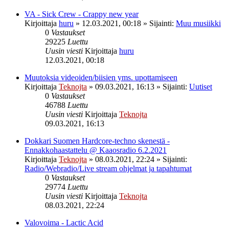
VA - Sick Crew - Crappy new year
Kirjoittaja
huru
»
12.03.2021, 00:18
» Sijainti:
Muu musiikki
0
Vastaukset
29225
Luettu
Uusin viesti
Kirjoittaja
huru
12.03.2021, 00:18
Muutoksia videoiden/biisien yms. upottamiseen
Kirjoittaja
Teknojta
»
09.03.2021, 16:13
» Sijainti:
Uutiset
0
Vastaukset
46788
Luettu
Uusin viesti
Kirjoittaja
Teknojta
09.03.2021, 16:13
Dokkari Suomen Hardcore-techno skenestä -
Ennakkohaastattelu @ Kaaosradio 6.2.2021
Kirjoittaja
Teknojta
»
08.03.2021, 22:24
» Sijainti:
Radio/Webradio/Live stream ohjelmat ja tapahtumat
0
Vastaukset
29774
Luettu
Uusin viesti
Kirjoittaja
Teknojta
08.03.2021, 22:24
Valovoima - Lactic Acid