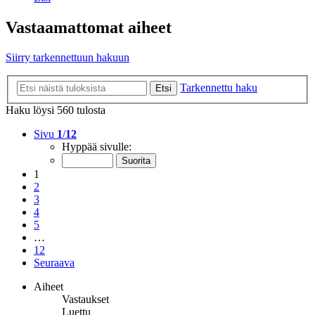
Vastaamattomat aiheet
Siirry tarkennettuun hakuun
Tarkennettu haku
Etsi
Haku löysi 560 tulosta
Sivu
1
/
12
Hyppää sivulle:
1
2
3
4
5
…
12
Seuraava
Aiheet
Vastaukset
Luettu