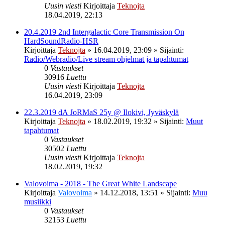
Uusin viesti
Kirjoittaja
Teknojta
18.04.2019, 22:13
20.4.2019 2nd Intergalactic Core Transmission On
HardSoundRadio-HSR
Kirjoittaja
Teknojta
»
16.04.2019, 23:09
» Sijainti:
Radio/Webradio/Live stream ohjelmat ja tapahtumat
0
Vastaukset
30916
Luettu
Uusin viesti
Kirjoittaja
Teknojta
16.04.2019, 23:09
22.3.2019 dA JoRMaS 25y @ Ilokivi, Jyväskylä
Kirjoittaja
Teknojta
»
18.02.2019, 19:32
» Sijainti:
Muut
tapahtumat
0
Vastaukset
30502
Luettu
Uusin viesti
Kirjoittaja
Teknojta
18.02.2019, 19:32
Valovoima - 2018 - The Great White Landscape
Kirjoittaja
Valovoima
»
14.12.2018, 13:51
» Sijainti:
Muu
musiikki
0
Vastaukset
32153
Luettu