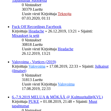
Tapahtumat Suomessa
0
Vastaukset
30379
Luettu
Uusin viesti
Kirjoittaja
Teknojta
07.03.2020, 01:11
Fuck Off Recordings Facebook
Kirjoittaja
Headache
»
26.12.2019, 13:21
» Sijainti:
Mixaukset ja setit
0
Vastaukset
30818
Luettu
Uusin viesti
Kirjoittaja
Headache
26.12.2019, 13:21
Valovoima - Vortices (2019)
Kirjoittaja
Valovoima
»
17.08.2019, 22:33
» Sijainti:
Julkaisut
(ilmaiset)
0
Vastaukset
31813
Luettu
Uusin viesti
Kirjoittaja
Valovoima
17.08.2019, 22:33
6.-7.9.2019 MELUA & MÖKÄÄ @ Kulttuuritallit(KVL)
Kirjoittaja
PUKE
»
01.08.2019, 21:48
» Sijainti:
Muut
tapahtumat
0
Vastaukset