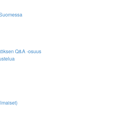
 Suomessa
ytöksen Q&A -osuus
ustelua
ilmaiset)