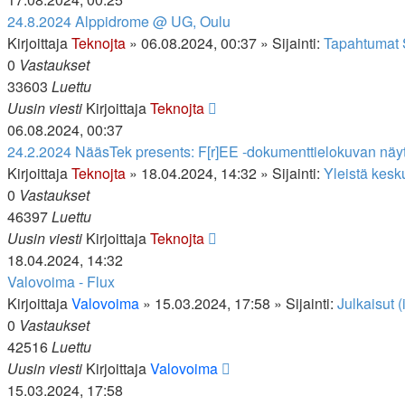
24.8.2024 Alppidrome @ UG, Oulu
Kirjoittaja
Teknojta
»
06.08.2024, 00:37
» Sijainti:
Tapahtumat
0
Vastaukset
33603
Luettu
Uusin viesti
Kirjoittaja
Teknojta
06.08.2024, 00:37
24.2.2024 NääsTek presents: F[r]EE -dokumenttielokuvan nä
Kirjoittaja
Teknojta
»
18.04.2024, 14:32
» Sijainti:
Yleistä kesk
0
Vastaukset
46397
Luettu
Uusin viesti
Kirjoittaja
Teknojta
18.04.2024, 14:32
Valovoima - Flux
Kirjoittaja
Valovoima
»
15.03.2024, 17:58
» Sijainti:
Julkaisut (
0
Vastaukset
42516
Luettu
Uusin viesti
Kirjoittaja
Valovoima
15.03.2024, 17:58