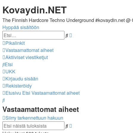
Kovaydin.NET
The Finnish Hardcore Techno Underground #kovaydin.net @
Hyppää sisältöön
Tarkennettu
Etsi
haku
Pikalinkit
Vastaamattomat aiheet
Aktiiviset viestiketjut
Etsi
UKK
Kirjaudu sisään
Rekisteröidy
Etusivu
Etsi
Vastaamattomat aiheet
Etsi
Vastaamattomat aiheet
Siirry tarkennettuun hakuun
Tarkennettu
Etsi
haku