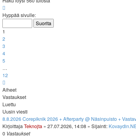
Haku löysi 560 tulosta
Sivu
1
/
12
Hyppää sivulle:
1
2
3
4
5
…
12
Seuraava
Aiheet
Vastaukset
Luettu
Uusin viesti
8.8.2026 Corepiknik 2026 + Afterparty @ Näsinpuisto + Vastav
Kirjoittaja
Teknojta
»
27.07.2026, 14:08
» Sijainti:
Kovaydin.NE
0
Vastaukset