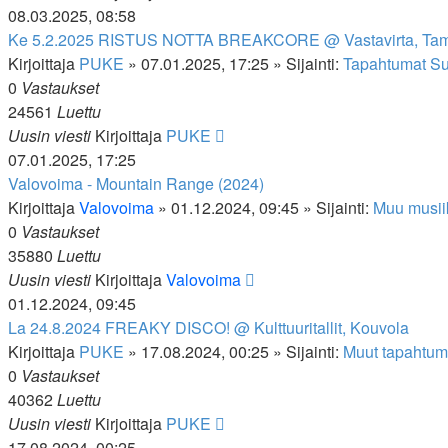
08.03.2025, 08:58
Ke 5.2.2025 RISTUS NOTTA BREAKCORE @ Vastavirta, Ta
Kirjoittaja
PUKE
»
07.01.2025, 17:25
» Sijainti:
Tapahtumat S
0
Vastaukset
24561
Luettu
Uusin viesti
Kirjoittaja
PUKE
07.01.2025, 17:25
Valovoima - Mountain Range (2024)
Kirjoittaja
Valovoima
»
01.12.2024, 09:45
» Sijainti:
Muu musii
0
Vastaukset
35880
Luettu
Uusin viesti
Kirjoittaja
Valovoima
01.12.2024, 09:45
La 24.8.2024 FREAKY DISCO! @ Kulttuuritallit, Kouvola
Kirjoittaja
PUKE
»
17.08.2024, 00:25
» Sijainti:
Muut tapahtum
0
Vastaukset
40362
Luettu
Uusin viesti
Kirjoittaja
PUKE
17.08.2024, 00:25