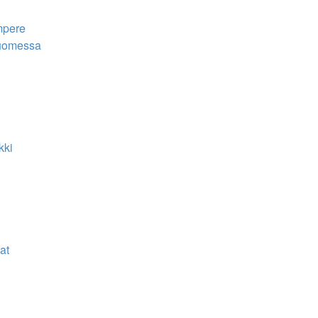
mpere
uomessa
kki
at