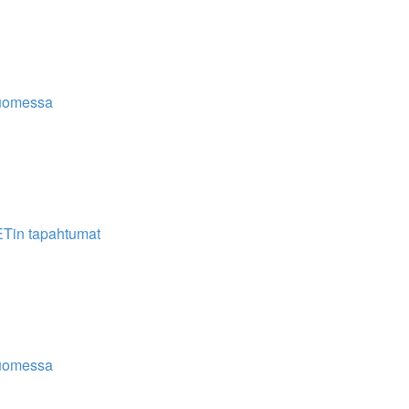
uomessa
Tin tapahtumat
uomessa