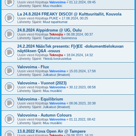
Uusin viesti Kirjoittaja
Valovoima
«
01.12.2024, 09:45
Lähetetty Sijainti:
Muu musiikki
La 24.8.2024 FREAKY DISCO! @ Kulttuuritallit, Kouvola
Uusin viesti Kirjoittaja
PUKE
«
17.08.2024, 00:25
Lähetetty Sijainti:
Muut tapahtumat
24.8.2024 Alppidrome @ UG, Oulu
Uusin viesti Kirjoittaja
Teknojta
«
06.08.2024, 00:37
Lähetetty Sijainti:
Tapahtumat Suomessa
24.2.2024 NääsTek presents: F[r]EE -dokumenttielokuvan
näytöksen Q&A -osuus
Uusin viesti Kirjoittaja
Teknojta
«
18.04.2024, 14:32
Lähetetty Sijainti:
Yleistä keskustelua
Valovoima - Flux
Uusin viesti Kirjoittaja
Valovoima
«
15.03.2024, 17:58
Lähetetty Sijainti:
Julkaisut (ilmaiset)
Valovoima - Vuonot (2023)
Uusin viesti Kirjoittaja
Valovoima
«
30.12.2023, 08:58
Lähetetty Sijainti:
Muu musiikki
Valovoima - Equilibrium
Uusin viesti Kirjoittaja
Valovoima
«
08.06.2023, 20:38
Lähetetty Sijainti:
Julkaisut (ilmaiset)
Valovoima - Autumn Colours
Uusin viesti Kirjoittaja
Valovoima
«
01.11.2022, 08:42
Lähetetty Sijainti:
Muu musiikki
13.8.2022 Kova Open Air @ Tampere
Uusin viesti Kirjoittaja
Teknojta
«
09.08.2022, 16:10