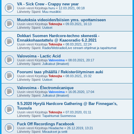
VA - Sick Crew - Crappy new year
Uusin viesti Kirjoittaja
huru
«
12.03.2021, 00:18
Lähetetty Sijainti:
Muu musiikki
Muutoksia videoiden/biisien yms. upottamiseen
Uusin viesti Kirjoittaja
Teknojta
«
09.03.2021, 16:13
Lähetetty Sijainti:
Uutiset
Dokkari Suomen Hardcore-techno skenestä -
Ennakkohaastattelu @ Kaaosradio 6.2.2021
Uusin viesti Kirjoittaja
Teknojta
«
08.03.2021, 22:24
Lähetetty Sijainti:
Radio/Webradio/Live stream ohjelmat ja tapahtumat
Valovoima - Lactic Acid
Uusin viesti Kirjoittaja
Valovoima
«
08.03.2021, 20:17
Lähetetty Sijainti:
Julkaisut (ilmaiset)
Foorumi taas ylhäällä / Rekisteröityminen auki
Uusin viesti Kirjoittaja
Teknojta
«
08.03.2021, 15:32
Lähetetty Sijainti:
Uutiset
Valovoima - Électromécanique
Uusin viesti Kirjoittaja
Valovoima
«
16.05.2020, 17:04
Lähetetty Sijainti:
Julkaisut (ilmaiset)
9.5.2020 Hyrylä Hardcore Gathering @ Bar Finnegan's,
Tuusula
Uusin viesti Kirjoittaja
Teknojta
«
07.03.2020, 01:11
Lähetetty Sijainti:
Tapahtumat Suomessa
Fuck Off Recordings Facebook
Uusin viesti Kirjoittaja
Headache
«
26.12.2019, 13:21
Lähetetty Sijainti:
Mixaukset ja setit