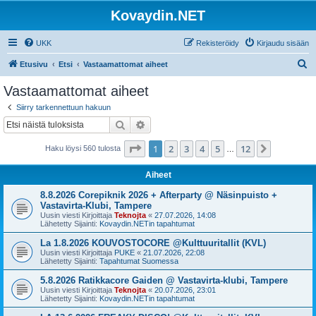
Kovaydin.NET
UKK
Rekisteröidy
Kirjaudu sisään
E
Etusivu
Etsi
Vastaamattomat aiheet
t
Vastaamattomat aiheet
s
Siirry tarkennettuun hakuun
i
Etsi
Tarkennettu haku
Sivu
1
/
12
1
2
3
4
5
12
Seuraava
Haku löysi 560 tulosta
…
Aiheet
8.8.2026 Corepiknik 2026 + Afterparty @ Näsinpuisto +
Vastavirta-Klubi, Tampere
Uusin viesti Kirjoittaja
Teknojta
«
27.07.2026, 14:08
Lähetetty Sijainti:
Kovaydin.NETin tapahtumat
La 1.8.2026 KOUVOSTOCORE @Kulttuuritallit (KVL)
Uusin viesti Kirjoittaja
PUKE
«
21.07.2026, 22:08
Lähetetty Sijainti:
Tapahtumat Suomessa
5.8.2026 Ratikkacore Gaiden @ Vastavirta-klubi, Tampere
Uusin viesti Kirjoittaja
Teknojta
«
20.07.2026, 23:01
Lähetetty Sijainti:
Kovaydin.NETin tapahtumat