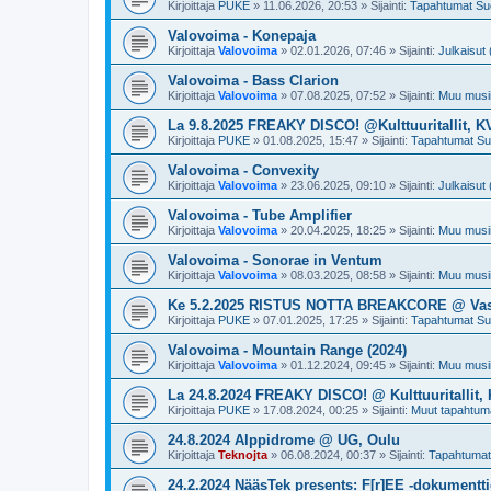
Kirjoittaja
PUKE
»
11.06.2026, 20:53
» Sijainti:
Tapahtumat S
Valovoima - Konepaja
Kirjoittaja
Valovoima
»
02.01.2026, 07:46
» Sijainti:
Julkaisut 
Valovoima - Bass Clarion
Kirjoittaja
Valovoima
»
07.08.2025, 07:52
» Sijainti:
Muu musii
La 9.8.2025 FREAKY DISCO! @Kulttuuritallit, K
Kirjoittaja
PUKE
»
01.08.2025, 15:47
» Sijainti:
Tapahtumat S
Valovoima - Convexity
Kirjoittaja
Valovoima
»
23.06.2025, 09:10
» Sijainti:
Julkaisut 
Valovoima - Tube Amplifier
Kirjoittaja
Valovoima
»
20.04.2025, 18:25
» Sijainti:
Muu musii
Valovoima - Sonorae in Ventum
Kirjoittaja
Valovoima
»
08.03.2025, 08:58
» Sijainti:
Muu musii
Ke 5.2.2025 RISTUS NOTTA BREAKCORE @ Vast
Kirjoittaja
PUKE
»
07.01.2025, 17:25
» Sijainti:
Tapahtumat S
Valovoima - Mountain Range (2024)
Kirjoittaja
Valovoima
»
01.12.2024, 09:45
» Sijainti:
Muu musii
La 24.8.2024 FREAKY DISCO! @ Kulttuuritallit,
Kirjoittaja
PUKE
»
17.08.2024, 00:25
» Sijainti:
Muut tapahtum
24.8.2024 Alppidrome @ UG, Oulu
Kirjoittaja
Teknojta
»
06.08.2024, 00:37
» Sijainti:
Tapahtuma
24.2.2024 NääsTek presents: F[r]EE -dokument