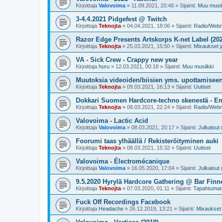
Kirjoittaja
Valovoima
»
11.09.2021, 20:46
» Sijainti:
Muu musii
3-4.4.2021 Pidgefest @ Twitch
Kirjoittaja
Teknojta
»
04.04.2021, 18:06
» Sijainti:
Radio/Webra
Razor Edge Presents Artskorps K-net Label (20
Kirjoittaja
Teknojta
»
25.03.2021, 15:50
» Sijainti:
Mixaukset ja
VA - Sick Crew - Crappy new year
Kirjoittaja
huru
»
12.03.2021, 00:18
» Sijainti:
Muu musiikki
Muutoksia videoiden/biisien yms. upottamisee
Kirjoittaja
Teknojta
»
09.03.2021, 16:13
» Sijainti:
Uutiset
Dokkari Suomen Hardcore-techno skenestä - En
Kirjoittaja
Teknojta
»
08.03.2021, 22:24
» Sijainti:
Radio/Webra
Valovoima - Lactic Acid
Kirjoittaja
Valovoima
»
08.03.2021, 20:17
» Sijainti:
Julkaisut 
Foorumi taas ylhäällä / Rekisteröityminen auki
Kirjoittaja
Teknojta
»
08.03.2021, 15:32
» Sijainti:
Uutiset
Valovoima - Électromécanique
Kirjoittaja
Valovoima
»
16.05.2020, 17:04
» Sijainti:
Julkaisut 
9.5.2020 Hyrylä Hardcore Gathering @ Bar Finn
Kirjoittaja
Teknojta
»
07.03.2020, 01:11
» Sijainti:
Tapahtuma
Fuck Off Recordings Facebook
Kirjoittaja
Headache
»
26.12.2019, 13:21
» Sijainti:
Mixaukset j