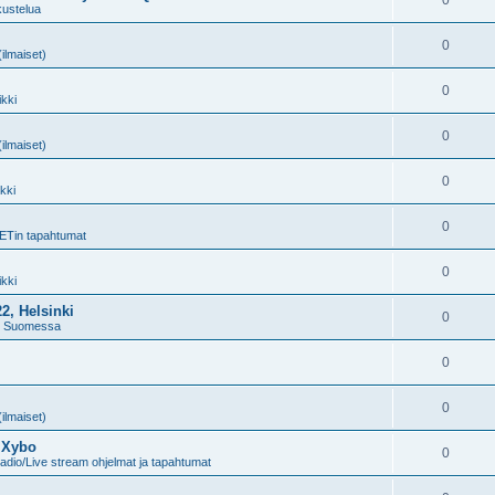
0
kustelua
0
(ilmaiset)
0
kki
0
(ilmaiset)
0
kki
0
ETin tapahtumat
0
kki
2, Helsinki
0
t Suomessa
0
0
(ilmaiset)
& Xybo
0
dio/Live stream ohjelmat ja tapahtumat