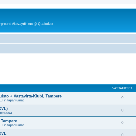
rground #kovaydin.net @ QuakeNet
VASTAUKSET
uisto + Vastavirta-Klubi, Tampere
0
ETin tapahtumat
KVL)
0
uomessa
, Tampere
0
ETin tapahtumat
 KVL
0