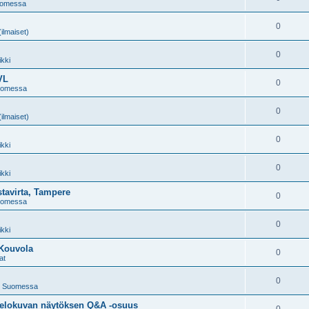
uomessa
0
(ilmaiset)
0
kki
VL
0
uomessa
0
(ilmaiset)
0
kki
0
kki
avirta, Tampere
0
uomessa
0
kki
 Kouvola
0
at
0
t Suomessa
tielokuvan näytöksen Q&A -osuus