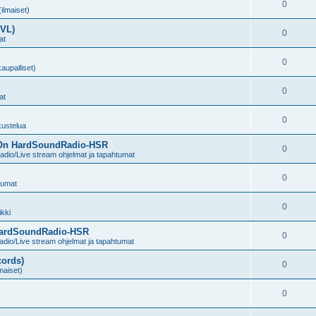
0
(ilmaiset)
KVL)
0
at
0
kaupalliset)
0
at
0
kustelua
n On HardSoundRadio-HSR
0
dio/Live stream ohjelmat ja tapahtumat
0
tumat
0
kki
 HardSoundRadio-HSR
0
dio/Live stream ohjelmat ja tapahtumat
cords)
0
lmaiset)
0