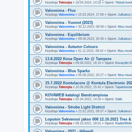
Kirjoittaja
Teknojta
»
18.04.2024, 14:32
» Sijainti:
Yleistä kes
Valovoima - Flux
Kirjoittaja
Valovoima
»
15.03.2024, 17:58
» Sijainti:
Julkaisut 
Valovoima - Vuonot (2023)
Kirjoittaja
Valovoima
»
30.12.2023, 08:58
» Sijainti:
Muu musii
Valovoima - Equilibrium
Kirjoittaja
Valovoima
»
08.06.2023, 20:38
» Sijainti:
Julkaisut 
Valovoima - Autumn Colours
Kirjoittaja
Valovoima
»
01.11.2022, 08:42
» Sijainti:
Muu musii
13.8.2022 Kova Open Air @ Tampere
Kirjoittaja
Teknojta
»
09.08.2022, 16:10
» Sijainti:
Kovaydin.N
Valovoima - Blue Sparks
Kirjoittaja
Valovoima
»
05.08.2022, 20:27
» Sijainti:
Muu musii
15.7.2022 Kontulacore @ Kontula Electronic 202
Kirjoittaja
Teknojta
»
10.06.2022, 15:42
» Sijainti:
Tapahtuma
KOVAWEB katalogi Bandcampissa
Kirjoittaja
Teknojta
»
02.04.2022, 14:26
» Sijainti:
Saitti
Valovoima - Strobe Light District
Kirjoittaja
Valovoima
»
22.01.2022, 09:57
» Sijainti:
Julkaisut 
Loputon Sekvenssi jakso 008 12.10.2021 Tres 
Kirjoittaja
Teknojta
»
08.10.2021, 18:01
» Sijainti:
Radio/Webra
Valovoima - 2021 - Hálendi