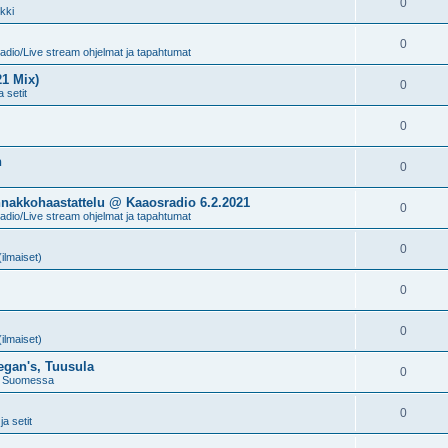
0
kki
0
dio/Live stream ohjelmat ja tapahtumat
21 Mix)
0
 setit
0
n
0
nakkohaastattelu @ Kaaosradio 6.2.2021
0
dio/Live stream ohjelmat ja tapahtumat
0
(ilmaiset)
0
0
(ilmaiset)
egan's, Tuusula
0
t Suomessa
0
a setit