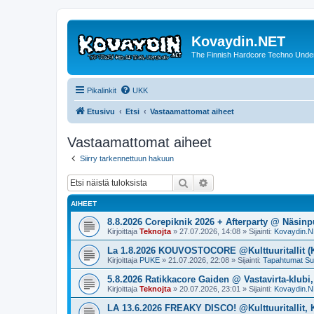
Kovaydin.NET
The Finnish Hardcore Techno Unde
Pikalinkit
UKK
Etusivu
Etsi
Vastaamattomat aiheet
Vastaamattomat aiheet
Siirry tarkennettuun hakuun
Etsi
Tarkennettu haku
AIHEET
8.8.2026 Corepiknik 2026 + Afterparty @ Näsinp
Kirjoittaja
Teknojta
»
27.07.2026, 14:08
» Sijainti:
Kovaydin.N
La 1.8.2026 KOUVOSTOCORE @Kulttuuritallit (
Kirjoittaja
PUKE
»
21.07.2026, 22:08
» Sijainti:
Tapahtumat S
5.8.2026 Ratikkacore Gaiden @ Vastavirta-klubi
Kirjoittaja
Teknojta
»
20.07.2026, 23:01
» Sijainti:
Kovaydin.N
LA 13.6.2026 FREAKY DISCO! @Kulttuuritallit,