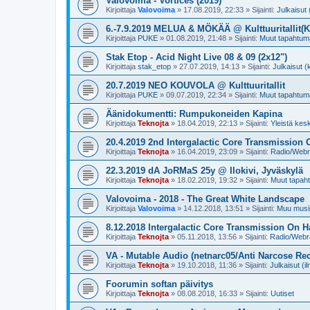
Valovoima - Vortices (2019)
Kirjoittaja
Valovoima
»
17.08.2019, 22:33
» Sijainti:
Julkaisut 
6.-7.9.2019 MELUA & MÖKÄÄ @ Kulttuuritallit(
Kirjoittaja
PUKE
»
01.08.2019, 21:48
» Sijainti:
Muut tapahtum
Stak Etop - Acid Night Live 08 & 09 (2x12")
Kirjoittaja
stak_etop
»
27.07.2019, 14:13
» Sijainti:
Julkaisut (
20.7.2019 NEO KOUVOLA @ Kulttuuritallit
Kirjoittaja
PUKE
»
09.07.2019, 22:34
» Sijainti:
Muut tapahtum
Äänidokumentti: Rumpukoneiden Kapina
Kirjoittaja
Teknojta
»
18.04.2019, 22:13
» Sijainti:
Yleistä kes
20.4.2019 2nd Intergalactic Core Transmissio
Kirjoittaja
Teknojta
»
16.04.2019, 23:09
» Sijainti:
Radio/Webra
22.3.2019 dA JoRMaS 25y @ Ilokivi, Jyväskylä
Kirjoittaja
Teknojta
»
18.02.2019, 19:32
» Sijainti:
Muut tapah
Valovoima - 2018 - The Great White Landscape
Kirjoittaja
Valovoima
»
14.12.2018, 13:51
» Sijainti:
Muu musii
8.12.2018 Intergalactic Core Transmission On
Kirjoittaja
Teknojta
»
05.11.2018, 13:56
» Sijainti:
Radio/Webra
VA - Mutable Audio (netnarc05/Anti Narcose Re
Kirjoittaja
Teknojta
»
19.10.2018, 11:36
» Sijainti:
Julkaisut (i
Foorumin softan päivitys
Kirjoittaja
Teknojta
»
08.08.2018, 16:33
» Sijainti:
Uutiset