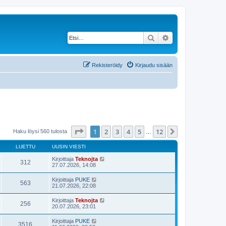
Etsi
Tarkennettu haku
Rekisteröidy
Kirjaudu sisään
Sivu
1
/
12
1
2
3
4
5
12
Seuraava
Haku löysi 560 tulosta
…
LUETTU
UUSIN VIESTI
Kirjoittaja
Teknojta
312
27.07.2026, 14:08
Kirjoittaja
PUKE
563
21.07.2026, 22:08
Kirjoittaja
Teknojta
256
20.07.2026, 23:01
Kirjoittaja
PUKE
3516