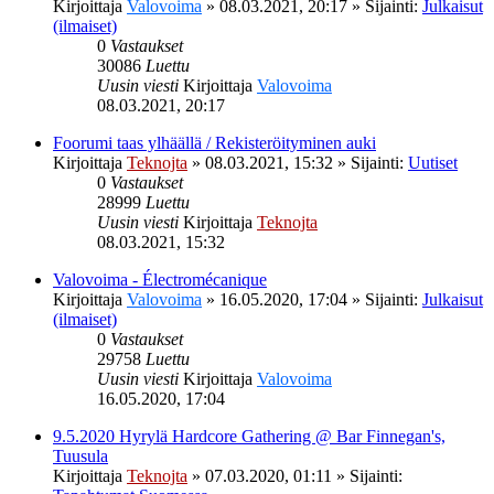
Kirjoittaja
Valovoima
»
08.03.2021, 20:17
» Sijainti:
Julkaisut
(ilmaiset)
0
Vastaukset
30086
Luettu
Uusin viesti
Kirjoittaja
Valovoima
08.03.2021, 20:17
Foorumi taas ylhäällä / Rekisteröityminen auki
Kirjoittaja
Teknojta
»
08.03.2021, 15:32
» Sijainti:
Uutiset
0
Vastaukset
28999
Luettu
Uusin viesti
Kirjoittaja
Teknojta
08.03.2021, 15:32
Valovoima - Électromécanique
Kirjoittaja
Valovoima
»
16.05.2020, 17:04
» Sijainti:
Julkaisut
(ilmaiset)
0
Vastaukset
29758
Luettu
Uusin viesti
Kirjoittaja
Valovoima
16.05.2020, 17:04
9.5.2020 Hyrylä Hardcore Gathering @ Bar Finnegan's,
Tuusula
Kirjoittaja
Teknojta
»
07.03.2020, 01:11
» Sijainti: