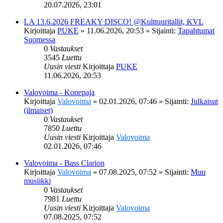
20.07.2026, 23:01
LA 13.6.2026 FREAKY DISCO! @Kulttuuritallit, KVL
Kirjoittaja
PUKE
»
11.06.2026, 20:53
» Sijainti:
Tapahtumat
Suomessa
0
Vastaukset
3545
Luettu
Uusin viesti
Kirjoittaja
PUKE
11.06.2026, 20:53
Valovoima - Konepaja
Kirjoittaja
Valovoima
»
02.01.2026, 07:46
» Sijainti:
Julkaisut
(ilmaiset)
0
Vastaukset
7850
Luettu
Uusin viesti
Kirjoittaja
Valovoima
02.01.2026, 07:46
Valovoima - Bass Clarion
Kirjoittaja
Valovoima
»
07.08.2025, 07:52
» Sijainti:
Muu
musiikki
0
Vastaukset
7981
Luettu
Uusin viesti
Kirjoittaja
Valovoima
07.08.2025, 07:52