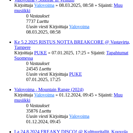
Kirjoittaja
Valovoima
»
08.03.2025, 08:58
» Sijainti:
Muu
musiikki
0
Vastaukset
7737
Luettu
Uusin viesti
Kirjoittaja
Valovoima
08.03.2025, 08:58
Ke 5.2.2025 RISTUS NOTTA BREAKCORE @ Vastavirta,
Tampere
Kirjoittaja
PUKE
»
07.01.2025, 17:25
» Sijainti:
Tapahtumat
Suomessa
0
Vastaukset
24545
Luettu
Uusin viesti
Kirjoittaja
PUKE
07.01.2025, 17:25
Valovoima - Mountain Range (2024)
Kirjoittaja
Valovoima
»
01.12.2024, 09:45
» Sijainti:
Muu
musiikki
0
Vastaukset
35876
Luettu
Uusin viesti
Kirjoittaja
Valovoima
01.12.2024, 09:45
La 24.8.2024 FREAKY DISCO! @ Kulttuuritallit, Kouvola