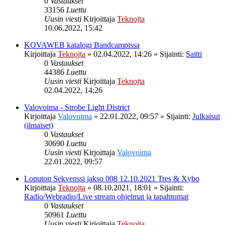
0
Vastaukset
33156
Luettu
Uusin viesti
Kirjoittaja
Teknojta
10.06.2022, 15:42
KOVAWEB katalogi Bandcampissa
Kirjoittaja
Teknojta
»
02.04.2022, 14:26
» Sijainti:
Saitti
0
Vastaukset
44386
Luettu
Uusin viesti
Kirjoittaja
Teknojta
02.04.2022, 14:26
Valovoima - Strobe Light District
Kirjoittaja
Valovoima
»
22.01.2022, 09:57
» Sijainti:
Julkaisut
(ilmaiset)
0
Vastaukset
30690
Luettu
Uusin viesti
Kirjoittaja
Valovoima
22.01.2022, 09:57
Loputon Sekvenssi jakso 008 12.10.2021 Tres & Xybo
Kirjoittaja
Teknojta
»
08.10.2021, 18:01
» Sijainti:
Radio/Webradio/Live stream ohjelmat ja tapahtumat
0
Vastaukset
50961
Luettu
Uusin viesti
Kirjoittaja
Teknojta