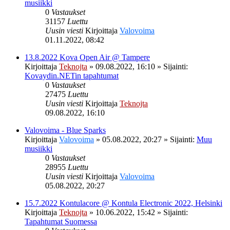
musiikki
0
Vastaukset
31157
Luettu
Uusin viesti
Kirjoittaja
Valovoima
01.11.2022, 08:42
13.8.2022 Kova Open Air @ Tampere
Kirjoittaja
Teknojta
»
09.08.2022, 16:10
» Sijainti:
Kovaydin.NETin tapahtumat
0
Vastaukset
27475
Luettu
Uusin viesti
Kirjoittaja
Teknojta
09.08.2022, 16:10
Valovoima - Blue Sparks
Kirjoittaja
Valovoima
»
05.08.2022, 20:27
» Sijainti:
Muu
musiikki
0
Vastaukset
28955
Luettu
Uusin viesti
Kirjoittaja
Valovoima
05.08.2022, 20:27
15.7.2022 Kontulacore @ Kontula Electronic 2022, Helsinki
Kirjoittaja
Teknojta
»
10.06.2022, 15:42
» Sijainti:
Tapahtumat Suomessa