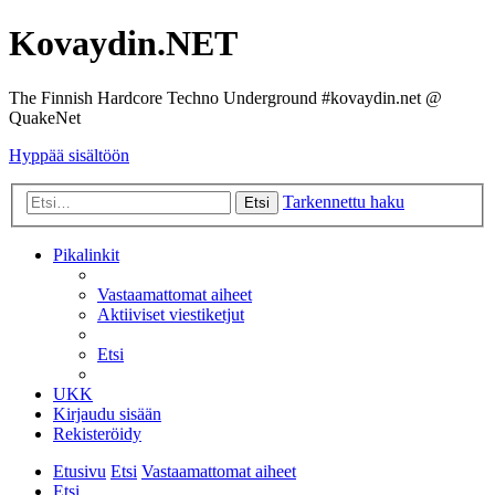
Kovaydin.NET
The Finnish Hardcore Techno Underground #kovaydin.net @
QuakeNet
Hyppää sisältöön
Tarkennettu haku
Etsi
Pikalinkit
Vastaamattomat aiheet
Aktiiviset viestiketjut
Etsi
UKK
Kirjaudu sisään
Rekisteröidy
Etusivu
Etsi
Vastaamattomat aiheet
Etsi