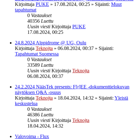
Kirjoittaja
PUKE
»
17.08.2024, 00:25
» Sijainti:
Muut
tapahtumat
0
Vastaukset
40356
Luettu
Uusin viesti
Kirjoittaja
PUKE
17.08.2024, 00:25
24.8.2024 Alppidrome @ UG, Oulu
Kirjoittaja
Teknojta
»
06.08.2024, 00:37
» Sijainti:
Tapahtumat Suomessa
0
Vastaukset
33589
Luettu
Uusin viesti
Kirjoittaja
Teknojta
06.08.2024, 00:37
24.2.2024 NääsTek presents: F[r]EE -dokumenttielokuvan
näytöksen Q&A -osuus
Kirjoittaja
Teknojta
»
18.04.2024, 14:32
» Sijainti:
Yleistä
keskustelua
0
Vastaukset
46386
Luettu
Uusin viesti
Kirjoittaja
Teknojta
18.04.2024, 14:32
Valovoima - Flux