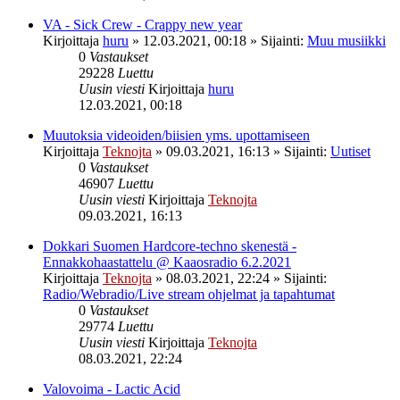
VA - Sick Crew - Crappy new year
Kirjoittaja
huru
»
12.03.2021, 00:18
» Sijainti:
Muu musiikki
0
Vastaukset
29228
Luettu
Uusin viesti
Kirjoittaja
huru
12.03.2021, 00:18
Muutoksia videoiden/biisien yms. upottamiseen
Kirjoittaja
Teknojta
»
09.03.2021, 16:13
» Sijainti:
Uutiset
0
Vastaukset
46907
Luettu
Uusin viesti
Kirjoittaja
Teknojta
09.03.2021, 16:13
Dokkari Suomen Hardcore-techno skenestä -
Ennakkohaastattelu @ Kaaosradio 6.2.2021
Kirjoittaja
Teknojta
»
08.03.2021, 22:24
» Sijainti:
Radio/Webradio/Live stream ohjelmat ja tapahtumat
0
Vastaukset
29774
Luettu
Uusin viesti
Kirjoittaja
Teknojta
08.03.2021, 22:24
Valovoima - Lactic Acid