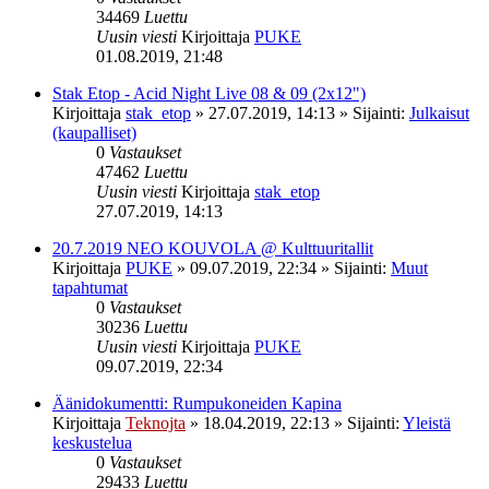
34469
Luettu
Uusin viesti
Kirjoittaja
PUKE
01.08.2019, 21:48
Stak Etop - Acid Night Live 08 & 09 (2x12")
Kirjoittaja
stak_etop
»
27.07.2019, 14:13
» Sijainti:
Julkaisut
(kaupalliset)
0
Vastaukset
47462
Luettu
Uusin viesti
Kirjoittaja
stak_etop
27.07.2019, 14:13
20.7.2019 NEO KOUVOLA @ Kulttuuritallit
Kirjoittaja
PUKE
»
09.07.2019, 22:34
» Sijainti:
Muut
tapahtumat
0
Vastaukset
30236
Luettu
Uusin viesti
Kirjoittaja
PUKE
09.07.2019, 22:34
Äänidokumentti: Rumpukoneiden Kapina
Kirjoittaja
Teknojta
»
18.04.2019, 22:13
» Sijainti:
Yleistä
keskustelua
0
Vastaukset
29433
Luettu