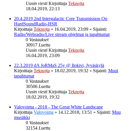
Uusin viesti
Kirjoittaja
Teknojta
18.04.2019, 22:13
20.4.2019 2nd Intergalactic Core Transmission On
HardSoundRadio-HSR
Kirjoittaja
Teknojta
»
16.04.2019, 23:09
» Sijainti:
Radio/Webradio/Live stream ohjelmat ja tapahtumat
0
Vastaukset
30917
Luettu
Uusin viesti
Kirjoittaja
Teknojta
16.04.2019, 23:09
22.3.2019 dA JoRMaS 25y @ Ilokivi, Jyväskylä
Kirjoittaja
Teknojta
»
18.02.2019, 19:32
» Sijainti:
Muut
tapahtumat
0
Vastaukset
30506
Luettu
Uusin viesti
Kirjoittaja
Teknojta
18.02.2019, 19:32
Valovoima - 2018 - The Great White Landscape
Kirjoittaja
Valovoima
»
14.12.2018, 13:51
» Sijainti:
Muu
musiikki
0
Vastaukset
32154
Luettu