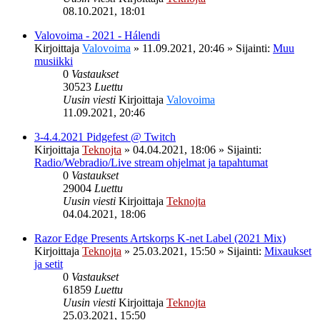
08.10.2021, 18:01
Valovoima - 2021 - Hálendi
Kirjoittaja
Valovoima
»
11.09.2021, 20:46
» Sijainti:
Muu
musiikki
0
Vastaukset
30523
Luettu
Uusin viesti
Kirjoittaja
Valovoima
11.09.2021, 20:46
3-4.4.2021 Pidgefest @ Twitch
Kirjoittaja
Teknojta
»
04.04.2021, 18:06
» Sijainti:
Radio/Webradio/Live stream ohjelmat ja tapahtumat
0
Vastaukset
29004
Luettu
Uusin viesti
Kirjoittaja
Teknojta
04.04.2021, 18:06
Razor Edge Presents Artskorps K-net Label (2021 Mix)
Kirjoittaja
Teknojta
»
25.03.2021, 15:50
» Sijainti:
Mixaukset
ja setit
0
Vastaukset
61859
Luettu
Uusin viesti
Kirjoittaja
Teknojta
25.03.2021, 15:50