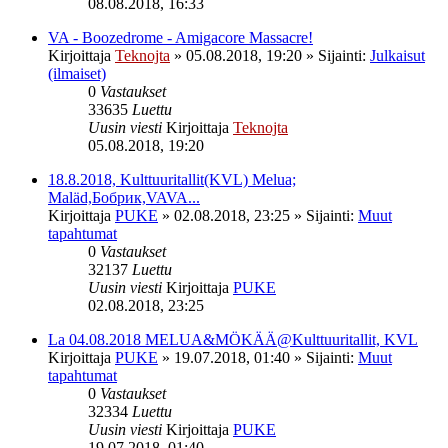
08.08.2018, 16:33
VA - Boozedrome - Amigacore Massacre!
Kirjoittaja
Teknojta
»
05.08.2018, 19:20
» Sijainti:
Julkaisut
(ilmaiset)
0
Vastaukset
33635
Luettu
Uusin viesti
Kirjoittaja
Teknojta
05.08.2018, 19:20
18.8.2018, Kulttuuritallit(KVL) Melua;
Maläd,Бобрик,VAVA...
Kirjoittaja
PUKE
»
02.08.2018, 23:25
» Sijainti:
Muut
tapahtumat
0
Vastaukset
32137
Luettu
Uusin viesti
Kirjoittaja
PUKE
02.08.2018, 23:25
La 04.08.2018 MELUA&MÖKÄÄ@Kulttuuritallit, KVL
Kirjoittaja
PUKE
»
19.07.2018, 01:40
» Sijainti:
Muut
tapahtumat
0
Vastaukset
32334
Luettu
Uusin viesti
Kirjoittaja
PUKE
19.07.2018, 01:40