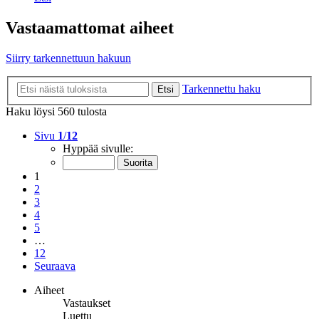
Vastaamattomat aiheet
Siirry tarkennettuun hakuun
Tarkennettu haku
Etsi
Haku löysi 560 tulosta
Sivu
1
/
12
Hyppää sivulle:
1
2
3
4
5
…
12
Seuraava
Aiheet
Vastaukset
Luettu