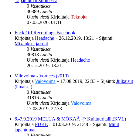
Tapahtumat Suomessa
0
Vastaukset
30389
Luettu
Uusin viesti
Kirjoittaja
Teknojta
07.03.2020, 01:11
Fuck Off Recordings Facebook
Kirjoittaja
Headache
»
26.12.2019, 13:21
» Sijainti:
Mixaukset ja setit
0
Vastaukset
30818
Luettu
Uusin viesti
Kirjoittaja
Headache
26.12.2019, 13:21
Valovoima - Vortices (2019)
Kirjoittaja
Valovoima
»
17.08.2019, 22:33
» Sijainti:
Julkaisut
(ilmaiset)
0
Vastaukset
31816
Luettu
Uusin viesti
Kirjoittaja
Valovoima
17.08.2019, 22:33
6.-7.9.2019 MELUA & MÖKÄÄ @ Kulttuuritallit(KVL)
Kirjoittaja
PUKE
»
01.08.2019, 21:48
» Sijainti:
Muut
tapahtumat
0
Vastaukset