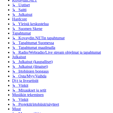
Kovaydin.NET
↳ Uutiset
↳ Saitti
↳ Julkaisut
Hardcore
↳ Yleistä keskustelua
↳ Suomen Skene
Tapahtumat
↳ Kovaydin.NETin tapahtumat
↳ Tapahtumat Suomessa
↳ Tapahtumat maailmalla
↳ Radio/Webradio/Live stream ohjelmat ja tapahtumat
Julkaisut
↳ Julkaisut (kaupalliset)
↳ Julkaisut (ilmaiset)
↳ Irtobiisien bongaus
↳ Osta/Myy/Vaihda
Dj:t ja liveartistit
↳ Vinkit
↳ Mixaukset ja setit
Musiikin tekeminen
↳ Vinkit
↳ Projektit/irtobiisit/näytteet
Muut