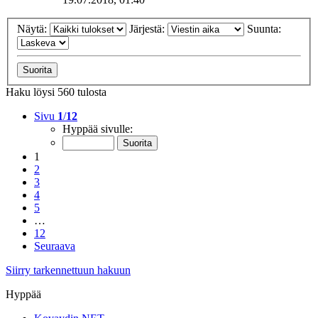
Näytä:
Järjestä:
Suunta:
Haku löysi 560 tulosta
Sivu
1
/
12
Hyppää sivulle:
1
2
3
4
5
…
12
Seuraava
Siirry tarkennettuun hakuun
Hyppää