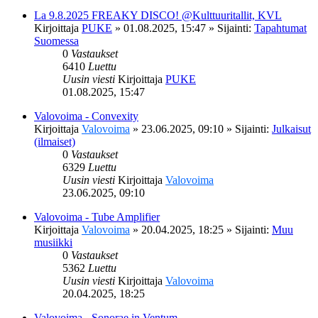
La 9.8.2025 FREAKY DISCO! @Kulttuuritallit, KVL
Kirjoittaja
PUKE
»
01.08.2025, 15:47
» Sijainti:
Tapahtumat
Suomessa
0
Vastaukset
6410
Luettu
Uusin viesti
Kirjoittaja
PUKE
01.08.2025, 15:47
Valovoima - Convexity
Kirjoittaja
Valovoima
»
23.06.2025, 09:10
» Sijainti:
Julkaisut
(ilmaiset)
0
Vastaukset
6329
Luettu
Uusin viesti
Kirjoittaja
Valovoima
23.06.2025, 09:10
Valovoima - Tube Amplifier
Kirjoittaja
Valovoima
»
20.04.2025, 18:25
» Sijainti:
Muu
musiikki
0
Vastaukset
5362
Luettu
Uusin viesti
Kirjoittaja
Valovoima
20.04.2025, 18:25
Valovoima - Sonorae in Ventum