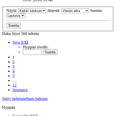
Näytä:
Järjestä:
Suunta:
Haku löysi 560 tulosta
Sivu
1
/
12
Hyppää sivulle:
1
2
3
4
5
…
12
Seuraava
Siirry tarkennettuun hakuun
Hyppää