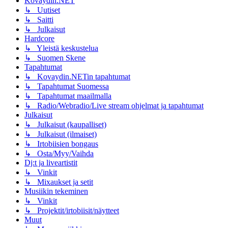
Kovaydin.NET
↳ Uutiset
↳ Saitti
↳ Julkaisut
Hardcore
↳ Yleistä keskustelua
↳ Suomen Skene
Tapahtumat
↳ Kovaydin.NETin tapahtumat
↳ Tapahtumat Suomessa
↳ Tapahtumat maailmalla
↳ Radio/Webradio/Live stream ohjelmat ja tapahtumat
Julkaisut
↳ Julkaisut (kaupalliset)
↳ Julkaisut (ilmaiset)
↳ Irtobiisien bongaus
↳ Osta/Myy/Vaihda
Dj:t ja liveartistit
↳ Vinkit
↳ Mixaukset ja setit
Musiikin tekeminen
↳ Vinkit
↳ Projektit/irtobiisit/näytteet
Muut