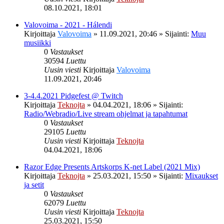
08.10.2021, 18:01
Valovoima - 2021 - Hálendi
Kirjoittaja
Valovoima
»
11.09.2021, 20:46
» Sijainti:
Muu
musiikki
0
Vastaukset
30594
Luettu
Uusin viesti
Kirjoittaja
Valovoima
11.09.2021, 20:46
3-4.4.2021 Pidgefest @ Twitch
Kirjoittaja
Teknojta
»
04.04.2021, 18:06
» Sijainti:
Radio/Webradio/Live stream ohjelmat ja tapahtumat
0
Vastaukset
29105
Luettu
Uusin viesti
Kirjoittaja
Teknojta
04.04.2021, 18:06
Razor Edge Presents Artskorps K-net Label (2021 Mix)
Kirjoittaja
Teknojta
»
25.03.2021, 15:50
» Sijainti:
Mixaukset
ja setit
0
Vastaukset
62079
Luettu
Uusin viesti
Kirjoittaja
Teknojta
25.03.2021, 15:50