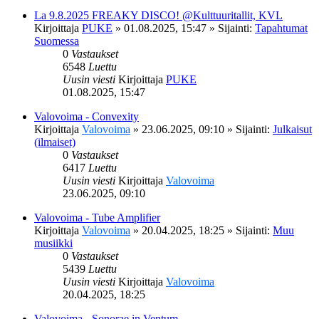
La 9.8.2025 FREAKY DISCO! @Kulttuuritallit, KVL
Kirjoittaja
PUKE
»
01.08.2025, 15:47
» Sijainti:
Tapahtumat
Suomessa
0
Vastaukset
6548
Luettu
Uusin viesti
Kirjoittaja
PUKE
01.08.2025, 15:47
Valovoima - Convexity
Kirjoittaja
Valovoima
»
23.06.2025, 09:10
» Sijainti:
Julkaisut
(ilmaiset)
0
Vastaukset
6417
Luettu
Uusin viesti
Kirjoittaja
Valovoima
23.06.2025, 09:10
Valovoima - Tube Amplifier
Kirjoittaja
Valovoima
»
20.04.2025, 18:25
» Sijainti:
Muu
musiikki
0
Vastaukset
5439
Luettu
Uusin viesti
Kirjoittaja
Valovoima
20.04.2025, 18:25
Valovoima - Sonorae in Ventum