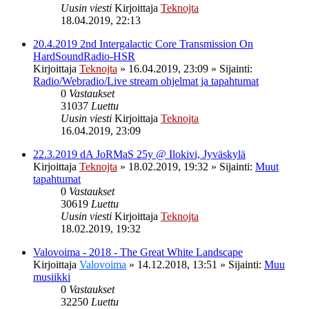
Uusin viesti
Kirjoittaja
Teknojta
18.04.2019, 22:13
20.4.2019 2nd Intergalactic Core Transmission On
HardSoundRadio-HSR
Kirjoittaja
Teknojta
»
16.04.2019, 23:09
» Sijainti:
Radio/Webradio/Live stream ohjelmat ja tapahtumat
0
Vastaukset
31037
Luettu
Uusin viesti
Kirjoittaja
Teknojta
16.04.2019, 23:09
22.3.2019 dA JoRMaS 25y @ Ilokivi, Jyväskylä
Kirjoittaja
Teknojta
»
18.02.2019, 19:32
» Sijainti:
Muut
tapahtumat
0
Vastaukset
30619
Luettu
Uusin viesti
Kirjoittaja
Teknojta
18.02.2019, 19:32
Valovoima - 2018 - The Great White Landscape
Kirjoittaja
Valovoima
»
14.12.2018, 13:51
» Sijainti:
Muu
musiikki
0
Vastaukset
32250
Luettu