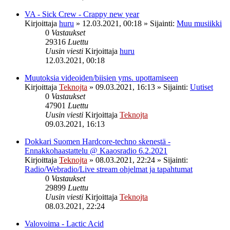
VA - Sick Crew - Crappy new year
Kirjoittaja
huru
»
12.03.2021, 00:18
» Sijainti:
Muu musiikki
0
Vastaukset
29316
Luettu
Uusin viesti
Kirjoittaja
huru
12.03.2021, 00:18
Muutoksia videoiden/biisien yms. upottamiseen
Kirjoittaja
Teknojta
»
09.03.2021, 16:13
» Sijainti:
Uutiset
0
Vastaukset
47901
Luettu
Uusin viesti
Kirjoittaja
Teknojta
09.03.2021, 16:13
Dokkari Suomen Hardcore-techno skenestä -
Ennakkohaastattelu @ Kaaosradio 6.2.2021
Kirjoittaja
Teknojta
»
08.03.2021, 22:24
» Sijainti:
Radio/Webradio/Live stream ohjelmat ja tapahtumat
0
Vastaukset
29899
Luettu
Uusin viesti
Kirjoittaja
Teknojta
08.03.2021, 22:24
Valovoima - Lactic Acid