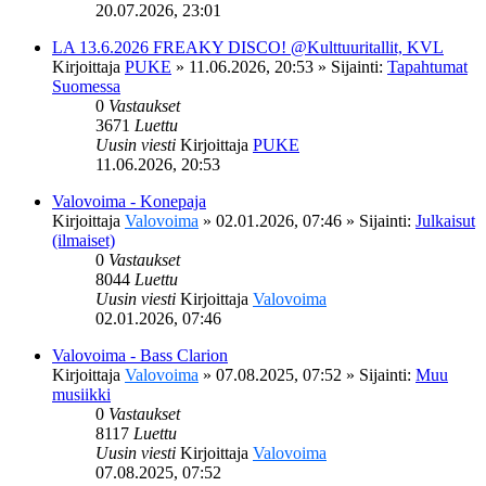
20.07.2026, 23:01
LA 13.6.2026 FREAKY DISCO! @Kulttuuritallit, KVL
Kirjoittaja
PUKE
»
11.06.2026, 20:53
» Sijainti:
Tapahtumat
Suomessa
0
Vastaukset
3671
Luettu
Uusin viesti
Kirjoittaja
PUKE
11.06.2026, 20:53
Valovoima - Konepaja
Kirjoittaja
Valovoima
»
02.01.2026, 07:46
» Sijainti:
Julkaisut
(ilmaiset)
0
Vastaukset
8044
Luettu
Uusin viesti
Kirjoittaja
Valovoima
02.01.2026, 07:46
Valovoima - Bass Clarion
Kirjoittaja
Valovoima
»
07.08.2025, 07:52
» Sijainti:
Muu
musiikki
0
Vastaukset
8117
Luettu
Uusin viesti
Kirjoittaja
Valovoima
07.08.2025, 07:52