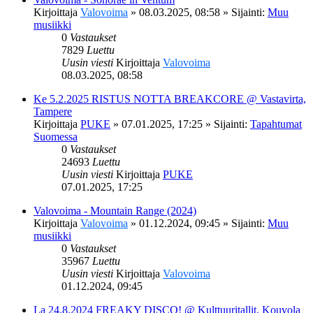
Kirjoittaja
Valovoima
»
08.03.2025, 08:58
» Sijainti:
Muu
musiikki
0
Vastaukset
7829
Luettu
Uusin viesti
Kirjoittaja
Valovoima
08.03.2025, 08:58
Ke 5.2.2025 RISTUS NOTTA BREAKCORE @ Vastavirta,
Tampere
Kirjoittaja
PUKE
»
07.01.2025, 17:25
» Sijainti:
Tapahtumat
Suomessa
0
Vastaukset
24693
Luettu
Uusin viesti
Kirjoittaja
PUKE
07.01.2025, 17:25
Valovoima - Mountain Range (2024)
Kirjoittaja
Valovoima
»
01.12.2024, 09:45
» Sijainti:
Muu
musiikki
0
Vastaukset
35967
Luettu
Uusin viesti
Kirjoittaja
Valovoima
01.12.2024, 09:45
La 24.8.2024 FREAKY DISCO! @ Kulttuuritallit, Kouvola