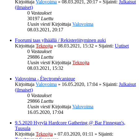
Kirjoittaja
Valovoima
»
08.03.2021, 20:17
» Sijainti:
Julkaisut
(ilmaiset)
0
Vastaukset
30197
Luettu
Uusin viesti
Kirjoittaja
Valovoima
08.03.2021, 20:17
Foorumi taas ylhäällä / Rekisteröityminen auki
Kirjoittaja
Teknojta
»
08.03.2021, 15:32
» Sijainti:
Uutiset
0
Vastaukset
29886
Luettu
Uusin viesti
Kirjoittaja
Teknojta
08.03.2021, 15:32
Valovoima - Électromécanique
Kirjoittaja
Valovoima
»
16.05.2020, 17:04
» Sijainti:
Julkaisut
(ilmaiset)
0
Vastaukset
29866
Luettu
Uusin viesti
Kirjoittaja
Valovoima
16.05.2020, 17:04
9.5.2020 Hyrylä Hardcore Gathering @ Bar Finnegan's,
Tuusula
Kirjoittaja
Teknojta
»
07.03.2020, 01:11
» Sijainti: