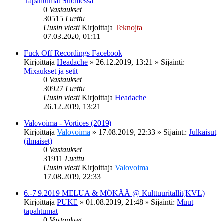
Tapahtumat Suomessa
0
Vastaukset
30515
Luettu
Uusin viesti
Kirjoittaja
Teknojta
07.03.2020, 01:11
Fuck Off Recordings Facebook
Kirjoittaja
Headache
»
26.12.2019, 13:21
» Sijainti:
Mixaukset ja setit
0
Vastaukset
30927
Luettu
Uusin viesti
Kirjoittaja
Headache
26.12.2019, 13:21
Valovoima - Vortices (2019)
Kirjoittaja
Valovoima
»
17.08.2019, 22:33
» Sijainti:
Julkaisut
(ilmaiset)
0
Vastaukset
31911
Luettu
Uusin viesti
Kirjoittaja
Valovoima
17.08.2019, 22:33
6.-7.9.2019 MELUA & MÖKÄÄ @ Kulttuuritallit(KVL)
Kirjoittaja
PUKE
»
01.08.2019, 21:48
» Sijainti:
Muut
tapahtumat
0
Vastaukset