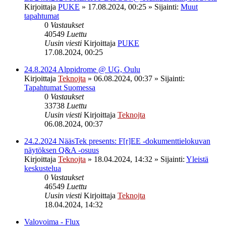
Kirjoittaja
PUKE
»
17.08.2024, 00:25
» Sijainti:
Muut
tapahtumat
0
Vastaukset
40549
Luettu
Uusin viesti
Kirjoittaja
PUKE
17.08.2024, 00:25
24.8.2024 Alppidrome @ UG, Oulu
Kirjoittaja
Teknojta
»
06.08.2024, 00:37
» Sijainti:
Tapahtumat Suomessa
0
Vastaukset
33738
Luettu
Uusin viesti
Kirjoittaja
Teknojta
06.08.2024, 00:37
24.2.2024 NääsTek presents: F[r]EE -dokumenttielokuvan
näytöksen Q&A -osuus
Kirjoittaja
Teknojta
»
18.04.2024, 14:32
» Sijainti:
Yleistä
keskustelua
0
Vastaukset
46549
Luettu
Uusin viesti
Kirjoittaja
Teknojta
18.04.2024, 14:32
Valovoima - Flux