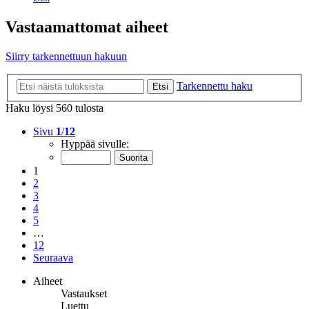
Vastaamattomat aiheet
Siirry tarkennettuun hakuun
Tarkennettu haku
Etsi
Haku löysi 560 tulosta
Sivu
1
/
12
Hyppää sivulle:
1
2
3
4
5
…
12
Seuraava
Aiheet
Vastaukset
Luettu