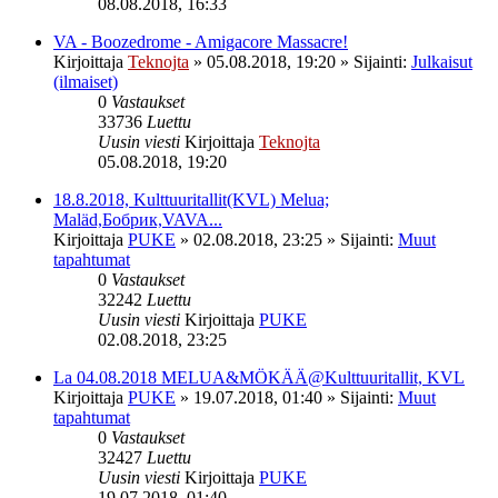
08.08.2018, 16:33
VA - Boozedrome - Amigacore Massacre!
Kirjoittaja
Teknojta
»
05.08.2018, 19:20
» Sijainti:
Julkaisut
(ilmaiset)
0
Vastaukset
33736
Luettu
Uusin viesti
Kirjoittaja
Teknojta
05.08.2018, 19:20
18.8.2018, Kulttuuritallit(KVL) Melua;
Maläd,Бобрик,VAVA...
Kirjoittaja
PUKE
»
02.08.2018, 23:25
» Sijainti:
Muut
tapahtumat
0
Vastaukset
32242
Luettu
Uusin viesti
Kirjoittaja
PUKE
02.08.2018, 23:25
La 04.08.2018 MELUA&MÖKÄÄ@Kulttuuritallit, KVL
Kirjoittaja
PUKE
»
19.07.2018, 01:40
» Sijainti:
Muut
tapahtumat
0
Vastaukset
32427
Luettu
Uusin viesti
Kirjoittaja
PUKE
19.07.2018, 01:40