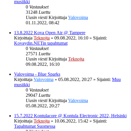
musiikki
0
Vastaukset
31248
Luettu
Uusin viesti
Kirjoittaja
Valovoima
01.11.2022, 08:42
13.8.2022 Kova Open Air @ Tampere
Kirjoittaja
Teknojta
»
09.08.2022, 16:10
» Sijainti:
Kovaydin.NETin tapahtumat
0
Vastaukset
27571
Luettu
Uusin viesti
Kirjoittaja
Teknojta
09.08.2022, 16:10
Valovoima - Blue Sparks
Kirjoittaja
Valovoima
»
05.08.2022, 20:27
» Sijainti:
Muu
musiikki
0
Vastaukset
29047
Luettu
Uusin viesti
Kirjoittaja
Valovoima
05.08.2022, 20:27
15.7.2022 Kontulacore @ Kontula Electronic 2022, Helsinki
Kirjoittaja
Teknojta
»
10.06.2022, 15:42
» Sijainti:
Tapahtumat Suomessa