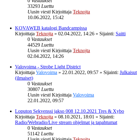
0
Vastaukset
33293
Luettu
Uusin viesti
Kirjoittaja
Teknojta
10.06.2022, 15:42
KOVAWEB katalogi Bandcampissa
Kirjoittaja
Teknojta
»
02.04.2022, 14:26
» Sijainti:
Saitti
0
Vastaukset
44529
Luettu
Uusin viesti
Kirjoittaja
Teknojta
02.04.2022, 14:26
Valovoima - Strobe Light District
Kirjoittaja
Valovoima
»
22.01.2022, 09:57
» Sijainti:
Julkaisut
(ilmaiset)
0
Vastaukset
30807
Luettu
Uusin viesti
Kirjoittaja
Valovoima
22.01.2022, 09:57
Loputon Sekvenssi jakso 008 12.10.2021 Tres & Xybo
Kirjoittaja
Teknojta
»
08.10.2021, 18:01
» Sijainti:
Radio/Webradio/Live stream ohjelmat ja tapahtumat
0
Vastaukset
51142
Luettu
Uusin viesti
Kirjoittaja
Teknojta