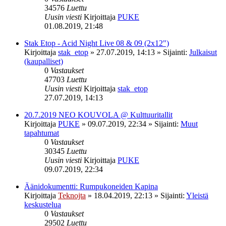
34576
Luettu
Uusin viesti
Kirjoittaja
PUKE
01.08.2019, 21:48
Stak Etop - Acid Night Live 08 & 09 (2x12")
Kirjoittaja
stak_etop
»
27.07.2019, 14:13
» Sijainti:
Julkaisut
(kaupalliset)
0
Vastaukset
47703
Luettu
Uusin viesti
Kirjoittaja
stak_etop
27.07.2019, 14:13
20.7.2019 NEO KOUVOLA @ Kulttuuritallit
Kirjoittaja
PUKE
»
09.07.2019, 22:34
» Sijainti:
Muut
tapahtumat
0
Vastaukset
30345
Luettu
Uusin viesti
Kirjoittaja
PUKE
09.07.2019, 22:34
Äänidokumentti: Rumpukoneiden Kapina
Kirjoittaja
Teknojta
»
18.04.2019, 22:13
» Sijainti:
Yleistä
keskustelua
0
Vastaukset
29502
Luettu