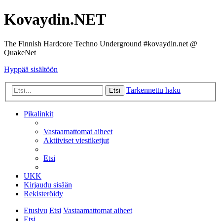
Kovaydin.NET
The Finnish Hardcore Techno Underground #kovaydin.net @
QuakeNet
Hyppää sisältöön
Tarkennettu haku
Etsi
Pikalinkit
Vastaamattomat aiheet
Aktiiviset viestiketjut
Etsi
UKK
Kirjaudu sisään
Rekisteröidy
Etusivu
Etsi
Vastaamattomat aiheet
Etsi