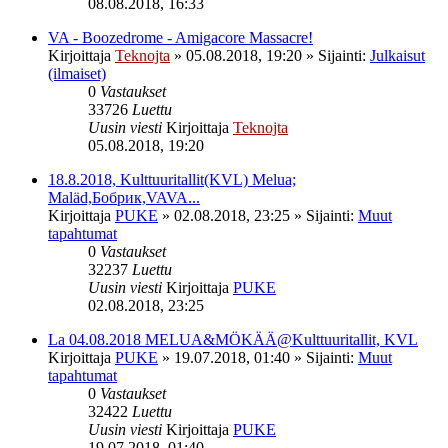
08.08.2018, 16:33
VA - Boozedrome - Amigacore Massacre!
Kirjoittaja
Teknojta
»
05.08.2018, 19:20
» Sijainti:
Julkaisut
(ilmaiset)
0
Vastaukset
33726
Luettu
Uusin viesti
Kirjoittaja
Teknojta
05.08.2018, 19:20
18.8.2018, Kulttuuritallit(KVL) Melua;
Maläd,Бобрик,VAVA...
Kirjoittaja
PUKE
»
02.08.2018, 23:25
» Sijainti:
Muut
tapahtumat
0
Vastaukset
32237
Luettu
Uusin viesti
Kirjoittaja
PUKE
02.08.2018, 23:25
La 04.08.2018 MELUA&MÖKÄÄ@Kulttuuritallit, KVL
Kirjoittaja
PUKE
»
19.07.2018, 01:40
» Sijainti:
Muut
tapahtumat
0
Vastaukset
32422
Luettu
Uusin viesti
Kirjoittaja
PUKE
19.07.2018, 01:40