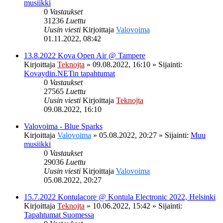
musiikki
0
Vastaukset
31236
Luettu
Uusin viesti
Kirjoittaja
Valovoima
01.11.2022, 08:42
13.8.2022 Kova Open Air @ Tampere
Kirjoittaja
Teknojta
»
09.08.2022, 16:10
» Sijainti:
Kovaydin.NETin tapahtumat
0
Vastaukset
27565
Luettu
Uusin viesti
Kirjoittaja
Teknojta
09.08.2022, 16:10
Valovoima - Blue Sparks
Kirjoittaja
Valovoima
»
05.08.2022, 20:27
» Sijainti:
Muu
musiikki
0
Vastaukset
29036
Luettu
Uusin viesti
Kirjoittaja
Valovoima
05.08.2022, 20:27
15.7.2022 Kontulacore @ Kontula Electronic 2022, Helsinki
Kirjoittaja
Teknojta
»
10.06.2022, 15:42
» Sijainti:
Tapahtumat Suomessa