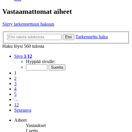
Vastaamattomat aiheet
Siirry tarkennettuun hakuun
Tarkennettu haku
Etsi
Haku löysi 560 tulosta
Sivu
1
/
12
Hyppää sivulle:
1
2
3
4
5
…
12
Seuraava
Aiheet
Vastaukset
Luettu