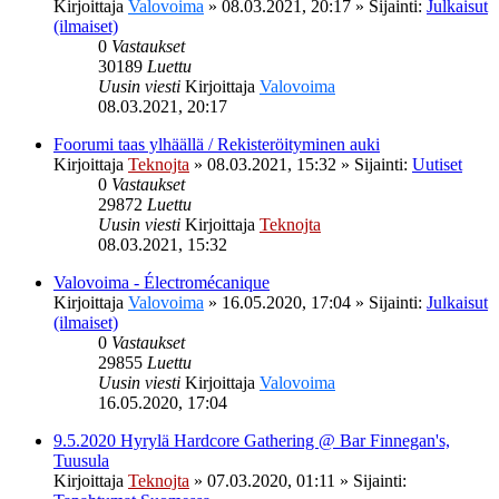
Kirjoittaja
Valovoima
»
08.03.2021, 20:17
» Sijainti:
Julkaisut
(ilmaiset)
0
Vastaukset
30189
Luettu
Uusin viesti
Kirjoittaja
Valovoima
08.03.2021, 20:17
Foorumi taas ylhäällä / Rekisteröityminen auki
Kirjoittaja
Teknojta
»
08.03.2021, 15:32
» Sijainti:
Uutiset
0
Vastaukset
29872
Luettu
Uusin viesti
Kirjoittaja
Teknojta
08.03.2021, 15:32
Valovoima - Électromécanique
Kirjoittaja
Valovoima
»
16.05.2020, 17:04
» Sijainti:
Julkaisut
(ilmaiset)
0
Vastaukset
29855
Luettu
Uusin viesti
Kirjoittaja
Valovoima
16.05.2020, 17:04
9.5.2020 Hyrylä Hardcore Gathering @ Bar Finnegan's,
Tuusula
Kirjoittaja
Teknojta
»
07.03.2020, 01:11
» Sijainti: