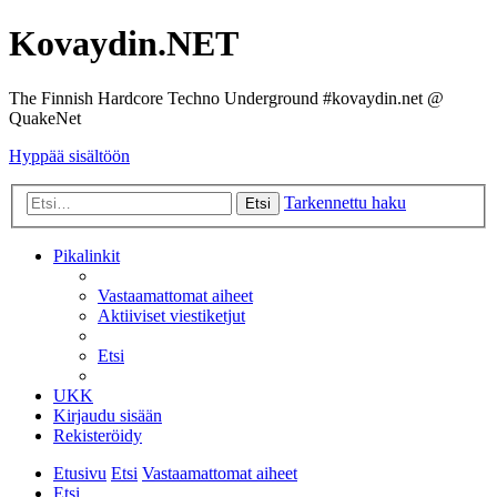
Kovaydin.NET
The Finnish Hardcore Techno Underground #kovaydin.net @
QuakeNet
Hyppää sisältöön
Tarkennettu haku
Etsi
Pikalinkit
Vastaamattomat aiheet
Aktiiviset viestiketjut
Etsi
UKK
Kirjaudu sisään
Rekisteröidy
Etusivu
Etsi
Vastaamattomat aiheet
Etsi