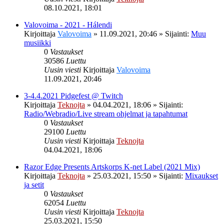
08.10.2021, 18:01
Valovoima - 2021 - Hálendi
Kirjoittaja
Valovoima
»
11.09.2021, 20:46
» Sijainti:
Muu
musiikki
0
Vastaukset
30586
Luettu
Uusin viesti
Kirjoittaja
Valovoima
11.09.2021, 20:46
3-4.4.2021 Pidgefest @ Twitch
Kirjoittaja
Teknojta
»
04.04.2021, 18:06
» Sijainti:
Radio/Webradio/Live stream ohjelmat ja tapahtumat
0
Vastaukset
29100
Luettu
Uusin viesti
Kirjoittaja
Teknojta
04.04.2021, 18:06
Razor Edge Presents Artskorps K-net Label (2021 Mix)
Kirjoittaja
Teknojta
»
25.03.2021, 15:50
» Sijainti:
Mixaukset
ja setit
0
Vastaukset
62054
Luettu
Uusin viesti
Kirjoittaja
Teknojta
25.03.2021, 15:50