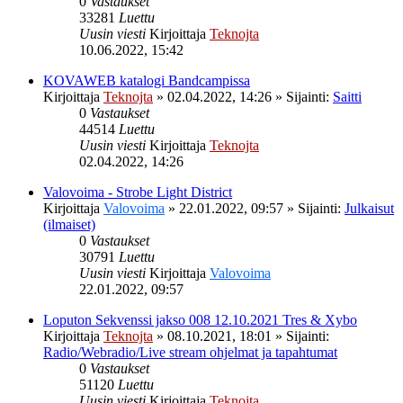
0
Vastaukset
33281
Luettu
Uusin viesti
Kirjoittaja
Teknojta
10.06.2022, 15:42
KOVAWEB katalogi Bandcampissa
Kirjoittaja
Teknojta
»
02.04.2022, 14:26
» Sijainti:
Saitti
0
Vastaukset
44514
Luettu
Uusin viesti
Kirjoittaja
Teknojta
02.04.2022, 14:26
Valovoima - Strobe Light District
Kirjoittaja
Valovoima
»
22.01.2022, 09:57
» Sijainti:
Julkaisut
(ilmaiset)
0
Vastaukset
30791
Luettu
Uusin viesti
Kirjoittaja
Valovoima
22.01.2022, 09:57
Loputon Sekvenssi jakso 008 12.10.2021 Tres & Xybo
Kirjoittaja
Teknojta
»
08.10.2021, 18:01
» Sijainti:
Radio/Webradio/Live stream ohjelmat ja tapahtumat
0
Vastaukset
51120
Luettu
Uusin viesti
Kirjoittaja
Teknojta