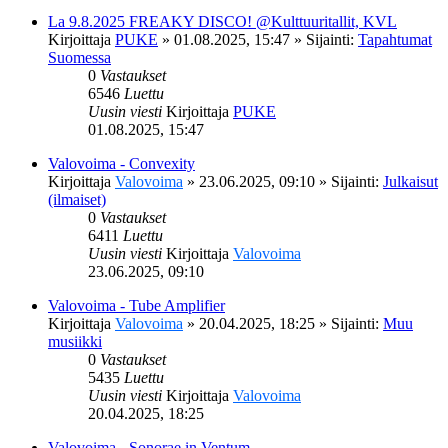
La 9.8.2025 FREAKY DISCO! @Kulttuuritallit, KVL
Kirjoittaja
PUKE
»
01.08.2025, 15:47
» Sijainti:
Tapahtumat
Suomessa
0
Vastaukset
6546
Luettu
Uusin viesti
Kirjoittaja
PUKE
01.08.2025, 15:47
Valovoima - Convexity
Kirjoittaja
Valovoima
»
23.06.2025, 09:10
» Sijainti:
Julkaisut
(ilmaiset)
0
Vastaukset
6411
Luettu
Uusin viesti
Kirjoittaja
Valovoima
23.06.2025, 09:10
Valovoima - Tube Amplifier
Kirjoittaja
Valovoima
»
20.04.2025, 18:25
» Sijainti:
Muu
musiikki
0
Vastaukset
5435
Luettu
Uusin viesti
Kirjoittaja
Valovoima
20.04.2025, 18:25
Valovoima - Sonorae in Ventum