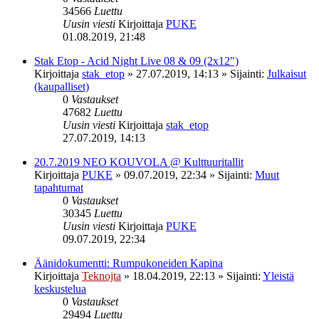
34566
Luettu
Uusin viesti
Kirjoittaja
PUKE
01.08.2019, 21:48
Stak Etop - Acid Night Live 08 & 09 (2x12")
Kirjoittaja
stak_etop
»
27.07.2019, 14:13
» Sijainti:
Julkaisut
(kaupalliset)
0
Vastaukset
47682
Luettu
Uusin viesti
Kirjoittaja
stak_etop
27.07.2019, 14:13
20.7.2019 NEO KOUVOLA @ Kulttuuritallit
Kirjoittaja
PUKE
»
09.07.2019, 22:34
» Sijainti:
Muut
tapahtumat
0
Vastaukset
30345
Luettu
Uusin viesti
Kirjoittaja
PUKE
09.07.2019, 22:34
Äänidokumentti: Rumpukoneiden Kapina
Kirjoittaja
Teknojta
»
18.04.2019, 22:13
» Sijainti:
Yleistä
keskustelua
0
Vastaukset
29494
Luettu