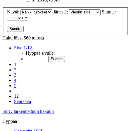
Näytä:
Järjestä:
Suunta:
Haku löysi 560 tulosta
Sivu
1
/
12
Hyppää sivulle:
1
2
3
4
5
…
12
Seuraava
Siirry tarkennettuun hakuun
Hyppää