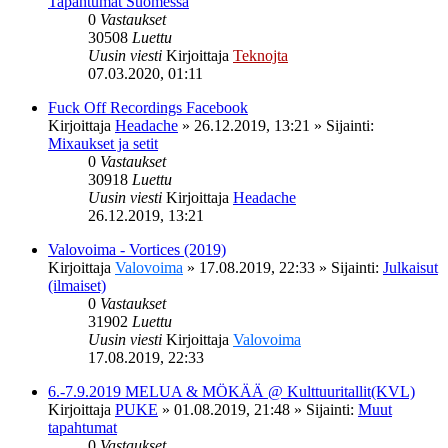
Tapahtumat Suomessa
0
Vastaukset
30508
Luettu
Uusin viesti
Kirjoittaja
Teknojta
07.03.2020, 01:11
Fuck Off Recordings Facebook
Kirjoittaja
Headache
»
26.12.2019, 13:21
» Sijainti:
Mixaukset ja setit
0
Vastaukset
30918
Luettu
Uusin viesti
Kirjoittaja
Headache
26.12.2019, 13:21
Valovoima - Vortices (2019)
Kirjoittaja
Valovoima
»
17.08.2019, 22:33
» Sijainti:
Julkaisut
(ilmaiset)
0
Vastaukset
31902
Luettu
Uusin viesti
Kirjoittaja
Valovoima
17.08.2019, 22:33
6.-7.9.2019 MELUA & MÖKÄÄ @ Kulttuuritallit(KVL)
Kirjoittaja
PUKE
»
01.08.2019, 21:48
» Sijainti:
Muut
tapahtumat
0
Vastaukset