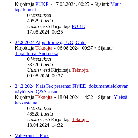
Kirjoittaja
PUKE
»
17.08.2024, 00:25
» Sijainti:
Muut
tapahtumat
0
Vastaukset
40529
Luettu
Uusin viesti
Kirjoittaja
PUKE
17.08.2024, 00:25
24.8.2024 Alppidrome @ UG, Oulu
Kirjoittaja
Teknojta
»
06.08.2024, 00:37
» Sijainti:
Tapahtumat Suomessa
0
Vastaukset
33726
Luettu
Uusin viesti
Kirjoittaja
Teknojta
06.08.2024, 00:37
24.2.2024 NääsTek presents: F[r]EE -dokumenttielokuvan
näytöksen Q&A -osuus
Kirjoittaja
Teknojta
»
18.04.2024, 14:32
» Sijainti:
Yleistä
keskustelua
0
Vastaukset
46528
Luettu
Uusin viesti
Kirjoittaja
Teknojta
18.04.2024, 14:32
Valovoima - Flux