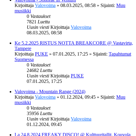
Kirjoittaja
Valovoima
»
08.03.2025, 08:58
» Sijainti:
Muu
musiikki
0
Vastaukset
7821
Luettu
Uusin viesti
Kirjoittaja
Valovoima
08.03.2025, 08:58
Ke 5.2.2025 RISTUS NOTTA BREAKCORE @ Vastavirta,
Tampere
Kirjoittaja
PUKE
»
07.01.2025, 17:25
» Sijainti:
Tapahtumat
Suomessa
0
Vastaukset
24682
Luettu
Uusin viesti
Kirjoittaja
PUKE
07.01.2025, 17:25
Valovoima - Mountain Range (2024)
Kirjoittaja
Valovoima
»
01.12.2024, 09:45
» Sijainti:
Muu
musiikki
0
Vastaukset
35956
Luettu
Uusin viesti
Kirjoittaja
Valovoima
01.12.2024, 09:45
La 24.8.2024 FREAKY DISCO! @ Kulttuuritallit, Kouvola