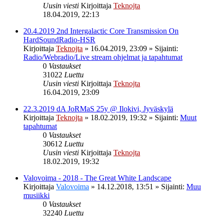
Uusin viesti
Kirjoittaja
Teknojta
18.04.2019, 22:13
20.4.2019 2nd Intergalactic Core Transmission On
HardSoundRadio-HSR
Kirjoittaja
Teknojta
»
16.04.2019, 23:09
» Sijainti:
Radio/Webradio/Live stream ohjelmat ja tapahtumat
0
Vastaukset
31022
Luettu
Uusin viesti
Kirjoittaja
Teknojta
16.04.2019, 23:09
22.3.2019 dA JoRMaS 25y @ Ilokivi, Jyväskylä
Kirjoittaja
Teknojta
»
18.02.2019, 19:32
» Sijainti:
Muut
tapahtumat
0
Vastaukset
30612
Luettu
Uusin viesti
Kirjoittaja
Teknojta
18.02.2019, 19:32
Valovoima - 2018 - The Great White Landscape
Kirjoittaja
Valovoima
»
14.12.2018, 13:51
» Sijainti:
Muu
musiikki
0
Vastaukset
32240
Luettu