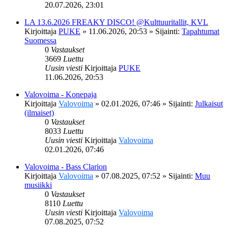
20.07.2026, 23:01
LA 13.6.2026 FREAKY DISCO! @Kulttuuritallit, KVL
Kirjoittaja
PUKE
»
11.06.2026, 20:53
» Sijainti:
Tapahtumat
Suomessa
0
Vastaukset
3669
Luettu
Uusin viesti
Kirjoittaja
PUKE
11.06.2026, 20:53
Valovoima - Konepaja
Kirjoittaja
Valovoima
»
02.01.2026, 07:46
» Sijainti:
Julkaisut
(ilmaiset)
0
Vastaukset
8033
Luettu
Uusin viesti
Kirjoittaja
Valovoima
02.01.2026, 07:46
Valovoima - Bass Clarion
Kirjoittaja
Valovoima
»
07.08.2025, 07:52
» Sijainti:
Muu
musiikki
0
Vastaukset
8110
Luettu
Uusin viesti
Kirjoittaja
Valovoima
07.08.2025, 07:52