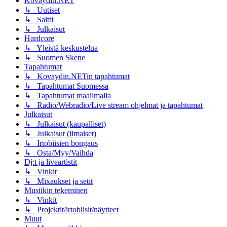
Kovaydin.NET
↳ Uutiset
↳ Saitti
↳ Julkaisut
Hardcore
↳ Yleistä keskustelua
↳ Suomen Skene
Tapahtumat
↳ Kovaydin.NETin tapahtumat
↳ Tapahtumat Suomessa
↳ Tapahtumat maailmalla
↳ Radio/Webradio/Live stream ohjelmat ja tapahtumat
Julkaisut
↳ Julkaisut (kaupalliset)
↳ Julkaisut (ilmaiset)
↳ Irtobiisien bongaus
↳ Osta/Myy/Vaihda
Dj:t ja liveartistit
↳ Vinkit
↳ Mixaukset ja setit
Musiikin tekeminen
↳ Vinkit
↳ Projektit/irtobiisit/näytteet
Muut