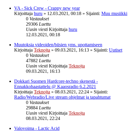
VA - Sick Crew - Crappy new year
Kirjoittaja
huru
»
12.03.2021, 00:18
» Sijainti:
Muu musiikki
0
Vastaukset
29306
Luettu
Uusin viesti
Kirjoittaja
huru
12.03.2021, 00:18
Muutoksia videoiden/biisien yms. upottamiseen
Kirjoittaja
Teknojta
»
09.03.2021, 16:13
» Sijainti:
Uutiset
0
Vastaukset
47882
Luettu
Uusin viesti
Kirjoittaja
Teknojta
09.03.2021, 16:13
Dokkari Suomen Hardcore-techno skenestä -
Ennakkohaastattelu @ Kaaosradio 6.2.2021
Kirjoittaja
Teknojta
»
08.03.2021, 22:24
» Sijainti:
Radio/Webradio/Live stream ohjelmat ja tapahtumat
0
Vastaukset
29884
Luettu
Uusin viesti
Kirjoittaja
Teknojta
08.03.2021, 22:24
Valovoima - Lactic Acid