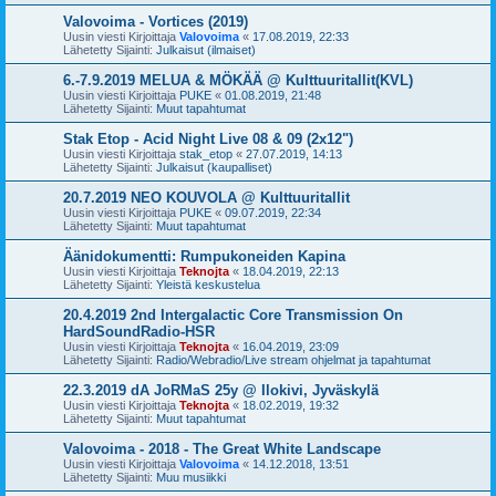
Valovoima - Vortices (2019)
Uusin viesti Kirjoittaja
Valovoima
«
17.08.2019, 22:33
Lähetetty Sijainti:
Julkaisut (ilmaiset)
6.-7.9.2019 MELUA & MÖKÄÄ @ Kulttuuritallit(KVL)
Uusin viesti Kirjoittaja
PUKE
«
01.08.2019, 21:48
Lähetetty Sijainti:
Muut tapahtumat
Stak Etop - Acid Night Live 08 & 09 (2x12")
Uusin viesti Kirjoittaja
stak_etop
«
27.07.2019, 14:13
Lähetetty Sijainti:
Julkaisut (kaupalliset)
20.7.2019 NEO KOUVOLA @ Kulttuuritallit
Uusin viesti Kirjoittaja
PUKE
«
09.07.2019, 22:34
Lähetetty Sijainti:
Muut tapahtumat
Äänidokumentti: Rumpukoneiden Kapina
Uusin viesti Kirjoittaja
Teknojta
«
18.04.2019, 22:13
Lähetetty Sijainti:
Yleistä keskustelua
20.4.2019 2nd Intergalactic Core Transmission On
HardSoundRadio-HSR
Uusin viesti Kirjoittaja
Teknojta
«
16.04.2019, 23:09
Lähetetty Sijainti:
Radio/Webradio/Live stream ohjelmat ja tapahtumat
22.3.2019 dA JoRMaS 25y @ Ilokivi, Jyväskylä
Uusin viesti Kirjoittaja
Teknojta
«
18.02.2019, 19:32
Lähetetty Sijainti:
Muut tapahtumat
Valovoima - 2018 - The Great White Landscape
Uusin viesti Kirjoittaja
Valovoima
«
14.12.2018, 13:51
Lähetetty Sijainti:
Muu musiikki