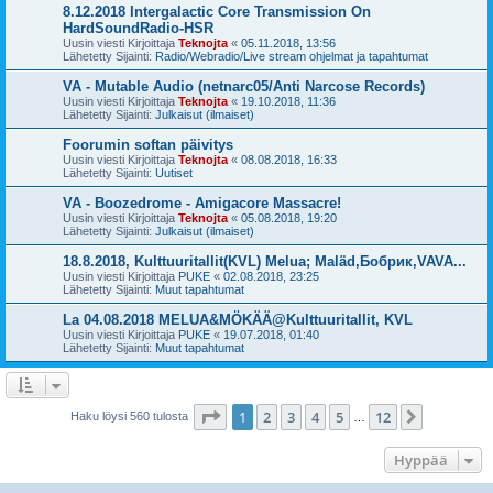
8.12.2018 Intergalactic Core Transmission On
HardSoundRadio-HSR
Uusin viesti Kirjoittaja
Teknojta
«
05.11.2018, 13:56
Lähetetty Sijainti:
Radio/Webradio/Live stream ohjelmat ja tapahtumat
VA - Mutable Audio (netnarc05/Anti Narcose Records)
Uusin viesti Kirjoittaja
Teknojta
«
19.10.2018, 11:36
Lähetetty Sijainti:
Julkaisut (ilmaiset)
Foorumin softan päivitys
Uusin viesti Kirjoittaja
Teknojta
«
08.08.2018, 16:33
Lähetetty Sijainti:
Uutiset
VA - Boozedrome - Amigacore Massacre!
Uusin viesti Kirjoittaja
Teknojta
«
05.08.2018, 19:20
Lähetetty Sijainti:
Julkaisut (ilmaiset)
18.8.2018, Kulttuuritallit(KVL) Melua; Maläd,Бобрик,VAVA...
Uusin viesti Kirjoittaja
PUKE
«
02.08.2018, 23:25
Lähetetty Sijainti:
Muut tapahtumat
La 04.08.2018 MELUA&MÖKÄÄ@Kulttuuritallit, KVL
Uusin viesti Kirjoittaja
PUKE
«
19.07.2018, 01:40
Lähetetty Sijainti:
Muut tapahtumat
Sivu
1
/
12
1
2
3
4
5
12
Seuraava
Haku löysi 560 tulosta
…
Hyppää