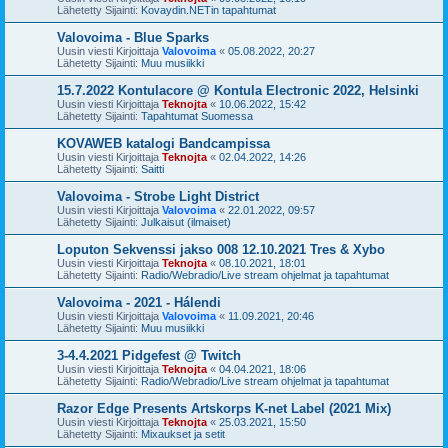
Lähetetty Sijainti:
Kovaydin.NETin tapahtumat
Valovoima - Blue Sparks
Uusin viesti Kirjoittaja
Valovoima
«
05.08.2022, 20:27
Lähetetty Sijainti:
Muu musiikki
15.7.2022 Kontulacore @ Kontula Electronic 2022, Helsinki
Uusin viesti Kirjoittaja
Teknojta
«
10.06.2022, 15:42
Lähetetty Sijainti:
Tapahtumat Suomessa
KOVAWEB katalogi Bandcampissa
Uusin viesti Kirjoittaja
Teknojta
«
02.04.2022, 14:26
Lähetetty Sijainti:
Saitti
Valovoima - Strobe Light District
Uusin viesti Kirjoittaja
Valovoima
«
22.01.2022, 09:57
Lähetetty Sijainti:
Julkaisut (ilmaiset)
Loputon Sekvenssi jakso 008 12.10.2021 Tres & Xybo
Uusin viesti Kirjoittaja
Teknojta
«
08.10.2021, 18:01
Lähetetty Sijainti:
Radio/Webradio/Live stream ohjelmat ja tapahtumat
Valovoima - 2021 - Hálendi
Uusin viesti Kirjoittaja
Valovoima
«
11.09.2021, 20:46
Lähetetty Sijainti:
Muu musiikki
3-4.4.2021 Pidgefest @ Twitch
Uusin viesti Kirjoittaja
Teknojta
«
04.04.2021, 18:06
Lähetetty Sijainti:
Radio/Webradio/Live stream ohjelmat ja tapahtumat
Razor Edge Presents Artskorps K-net Label (2021 Mix)
Uusin viesti Kirjoittaja
Teknojta
«
25.03.2021, 15:50
Lähetetty Sijainti:
Mixaukset ja setit