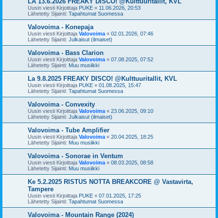
LA 13.6.2026 FREAKY DISCO! @Kulttuuritallit, KVL
Uusin viesti Kirjoittaja
PUKE
«
11.06.2026, 20:53
Lähetetty Sijainti:
Tapahtumat Suomessa
Valovoima - Konepaja
Uusin viesti Kirjoittaja
Valovoima
«
02.01.2026, 07:46
Lähetetty Sijainti:
Julkaisut (ilmaiset)
Valovoima - Bass Clarion
Uusin viesti Kirjoittaja
Valovoima
«
07.08.2025, 07:52
Lähetetty Sijainti:
Muu musiikki
La 9.8.2025 FREAKY DISCO! @Kulttuuritallit, KVL
Uusin viesti Kirjoittaja
PUKE
«
01.08.2025, 15:47
Lähetetty Sijainti:
Tapahtumat Suomessa
Valovoima - Convexity
Uusin viesti Kirjoittaja
Valovoima
«
23.06.2025, 09:10
Lähetetty Sijainti:
Julkaisut (ilmaiset)
Valovoima - Tube Amplifier
Uusin viesti Kirjoittaja
Valovoima
«
20.04.2025, 18:25
Lähetetty Sijainti:
Muu musiikki
Valovoima - Sonorae in Ventum
Uusin viesti Kirjoittaja
Valovoima
«
08.03.2025, 08:58
Lähetetty Sijainti:
Muu musiikki
Ke 5.2.2025 RISTUS NOTTA BREAKCORE @ Vastavirta,
Tampere
Uusin viesti Kirjoittaja
PUKE
«
07.01.2025, 17:25
Lähetetty Sijainti:
Tapahtumat Suomessa
Valovoima - Mountain Range (2024)