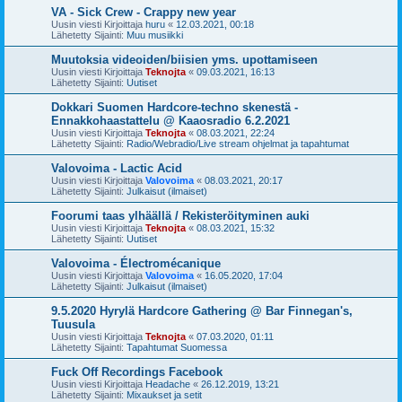
VA - Sick Crew - Crappy new year
Uusin viesti Kirjoittaja
huru
«
12.03.2021, 00:18
Lähetetty Sijainti:
Muu musiikki
Muutoksia videoiden/biisien yms. upottamiseen
Uusin viesti Kirjoittaja
Teknojta
«
09.03.2021, 16:13
Lähetetty Sijainti:
Uutiset
Dokkari Suomen Hardcore-techno skenestä -
Ennakkohaastattelu @ Kaaosradio 6.2.2021
Uusin viesti Kirjoittaja
Teknojta
«
08.03.2021, 22:24
Lähetetty Sijainti:
Radio/Webradio/Live stream ohjelmat ja tapahtumat
Valovoima - Lactic Acid
Uusin viesti Kirjoittaja
Valovoima
«
08.03.2021, 20:17
Lähetetty Sijainti:
Julkaisut (ilmaiset)
Foorumi taas ylhäällä / Rekisteröityminen auki
Uusin viesti Kirjoittaja
Teknojta
«
08.03.2021, 15:32
Lähetetty Sijainti:
Uutiset
Valovoima - Électromécanique
Uusin viesti Kirjoittaja
Valovoima
«
16.05.2020, 17:04
Lähetetty Sijainti:
Julkaisut (ilmaiset)
9.5.2020 Hyrylä Hardcore Gathering @ Bar Finnegan's,
Tuusula
Uusin viesti Kirjoittaja
Teknojta
«
07.03.2020, 01:11
Lähetetty Sijainti:
Tapahtumat Suomessa
Fuck Off Recordings Facebook
Uusin viesti Kirjoittaja
Headache
«
26.12.2019, 13:21
Lähetetty Sijainti:
Mixaukset ja setit