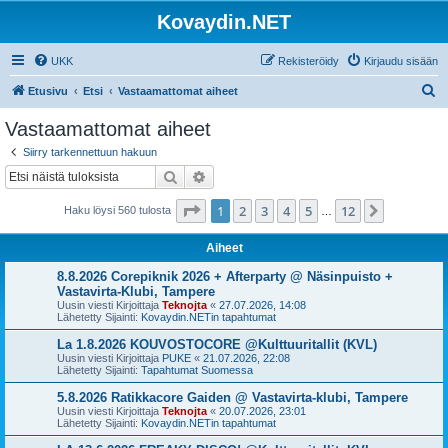
Kovaydin.NET
UKK
Rekisteröidy
Kirjaudu sisään
E
Etusivu
Etsi
Vastaamattomat aiheet
t
Vastaamattomat aiheet
s
Siirry tarkennettuun hakuun
i
Etsi
Tarkennettu haku
Sivu
1
/
12
1
2
3
4
5
12
Seuraava
Haku löysi 560 tulosta
…
Aiheet
8.8.2026 Corepiknik 2026 + Afterparty @ Näsinpuisto +
Vastavirta-Klubi, Tampere
Uusin viesti Kirjoittaja
Teknojta
«
27.07.2026, 14:08
Lähetetty Sijainti:
Kovaydin.NETin tapahtumat
La 1.8.2026 KOUVOSTOCORE @Kulttuuritallit (KVL)
Uusin viesti Kirjoittaja
PUKE
«
21.07.2026, 22:08
Lähetetty Sijainti:
Tapahtumat Suomessa
5.8.2026 Ratikkacore Gaiden @ Vastavirta-klubi, Tampere
Uusin viesti Kirjoittaja
Teknojta
«
20.07.2026, 23:01
Lähetetty Sijainti:
Kovaydin.NETin tapahtumat