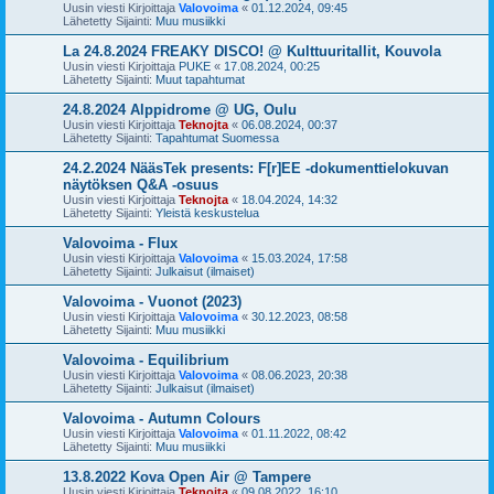
Uusin viesti Kirjoittaja
Valovoima
«
01.12.2024, 09:45
Lähetetty Sijainti:
Muu musiikki
La 24.8.2024 FREAKY DISCO! @ Kulttuuritallit, Kouvola
Uusin viesti Kirjoittaja
PUKE
«
17.08.2024, 00:25
Lähetetty Sijainti:
Muut tapahtumat
24.8.2024 Alppidrome @ UG, Oulu
Uusin viesti Kirjoittaja
Teknojta
«
06.08.2024, 00:37
Lähetetty Sijainti:
Tapahtumat Suomessa
24.2.2024 NääsTek presents: F[r]EE -dokumenttielokuvan
näytöksen Q&A -osuus
Uusin viesti Kirjoittaja
Teknojta
«
18.04.2024, 14:32
Lähetetty Sijainti:
Yleistä keskustelua
Valovoima - Flux
Uusin viesti Kirjoittaja
Valovoima
«
15.03.2024, 17:58
Lähetetty Sijainti:
Julkaisut (ilmaiset)
Valovoima - Vuonot (2023)
Uusin viesti Kirjoittaja
Valovoima
«
30.12.2023, 08:58
Lähetetty Sijainti:
Muu musiikki
Valovoima - Equilibrium
Uusin viesti Kirjoittaja
Valovoima
«
08.06.2023, 20:38
Lähetetty Sijainti:
Julkaisut (ilmaiset)
Valovoima - Autumn Colours
Uusin viesti Kirjoittaja
Valovoima
«
01.11.2022, 08:42
Lähetetty Sijainti:
Muu musiikki
13.8.2022 Kova Open Air @ Tampere
Uusin viesti Kirjoittaja
Teknojta
«
09.08.2022, 16:10