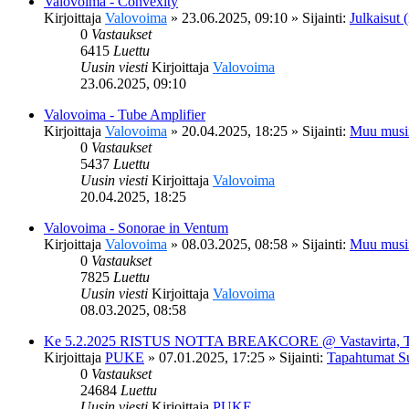
Valovoima - Convexity
Kirjoittaja
Valovoima
»
23.06.2025, 09:10
» Sijainti:
Julkaisut (
0
Vastaukset
6415
Luettu
Uusin viesti
Kirjoittaja
Valovoima
23.06.2025, 09:10
Valovoima - Tube Amplifier
Kirjoittaja
Valovoima
»
20.04.2025, 18:25
» Sijainti:
Muu musi
0
Vastaukset
5437
Luettu
Uusin viesti
Kirjoittaja
Valovoima
20.04.2025, 18:25
Valovoima - Sonorae in Ventum
Kirjoittaja
Valovoima
»
08.03.2025, 08:58
» Sijainti:
Muu musi
0
Vastaukset
7825
Luettu
Uusin viesti
Kirjoittaja
Valovoima
08.03.2025, 08:58
Ke 5.2.2025 RISTUS NOTTA BREAKCORE @ Vastavirta, 
Kirjoittaja
PUKE
»
07.01.2025, 17:25
» Sijainti:
Tapahtumat S
0
Vastaukset
24684
Luettu
Uusin viesti
Kirjoittaja
PUKE