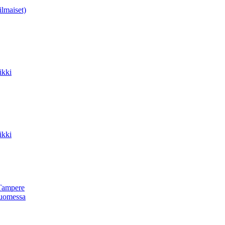
ilmaiset)
ikki
ikki
Tampere
uomessa