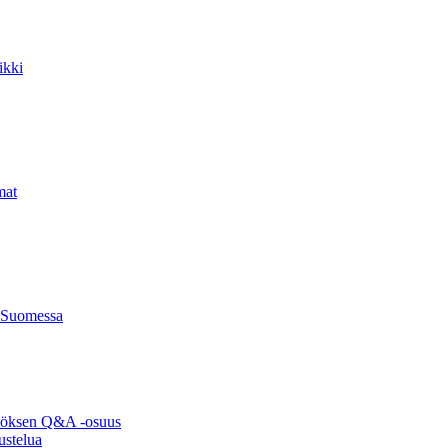
ikki
mat
 Suomessa
ytöksen Q&A -osuus
ustelua