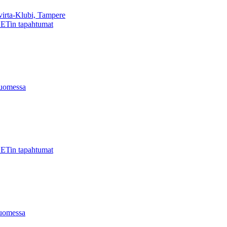
virta-Klubi, Tampere
ETin tapahtumat
uomessa
ETin tapahtumat
uomessa