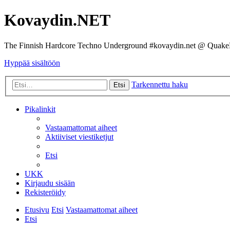
Kovaydin.NET
The Finnish Hardcore Techno Underground #kovaydin.net @ Quake
Hyppää sisältöön
Tarkennettu haku
Etsi
Pikalinkit
Vastaamattomat aiheet
Aktiiviset viestiketjut
Etsi
UKK
Kirjaudu sisään
Rekisteröidy
Etusivu
Etsi
Vastaamattomat aiheet
Etsi