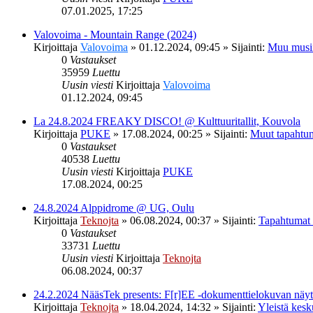
07.01.2025, 17:25
Valovoima - Mountain Range (2024)
Kirjoittaja
Valovoima
»
01.12.2024, 09:45
» Sijainti:
Muu musi
0
Vastaukset
35959
Luettu
Uusin viesti
Kirjoittaja
Valovoima
01.12.2024, 09:45
La 24.8.2024 FREAKY DISCO! @ Kulttuuritallit, Kouvola
Kirjoittaja
PUKE
»
17.08.2024, 00:25
» Sijainti:
Muut tapahtu
0
Vastaukset
40538
Luettu
Uusin viesti
Kirjoittaja
PUKE
17.08.2024, 00:25
24.8.2024 Alppidrome @ UG, Oulu
Kirjoittaja
Teknojta
»
06.08.2024, 00:37
» Sijainti:
Tapahtumat
0
Vastaukset
33731
Luettu
Uusin viesti
Kirjoittaja
Teknojta
06.08.2024, 00:37
24.2.2024 NääsTek presents: F[r]EE -dokumenttielokuvan nä
Kirjoittaja
Teknojta
»
18.04.2024, 14:32
» Sijainti:
Yleistä kesk