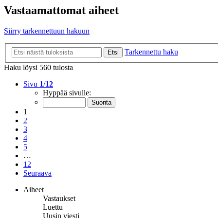
Vastaamattomat aiheet
Siirry tarkennettuun hakuun
Tarkennettu haku
Etsi
Haku löysi 560 tulosta
Sivu
1
/
12
Hyppää sivulle:
1
2
3
4
5
…
12
Seuraava
Aiheet
Vastaukset
Luettu
Uusin viesti