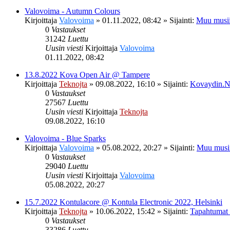
Valovoima - Autumn Colours
Kirjoittaja
Valovoima
»
01.11.2022, 08:42
» Sijainti:
Muu musii
0
Vastaukset
31242
Luettu
Uusin viesti
Kirjoittaja
Valovoima
01.11.2022, 08:42
13.8.2022 Kova Open Air @ Tampere
Kirjoittaja
Teknojta
»
09.08.2022, 16:10
» Sijainti:
Kovaydin.N
0
Vastaukset
27567
Luettu
Uusin viesti
Kirjoittaja
Teknojta
09.08.2022, 16:10
Valovoima - Blue Sparks
Kirjoittaja
Valovoima
»
05.08.2022, 20:27
» Sijainti:
Muu musi
0
Vastaukset
29040
Luettu
Uusin viesti
Kirjoittaja
Valovoima
05.08.2022, 20:27
15.7.2022 Kontulacore @ Kontula Electronic 2022, Helsinki
Kirjoittaja
Teknojta
»
10.06.2022, 15:42
» Sijainti:
Tapahtumat
0
Vastaukset
33286
Luettu