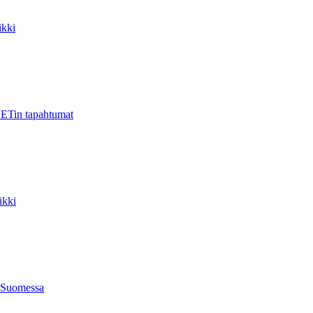
kki
ETin tapahtumat
ikki
 Suomessa