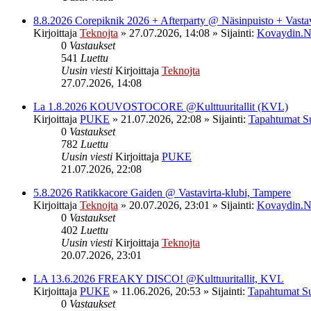
8.8.2026 Corepiknik 2026 + Afterparty @ Näsinpuisto + Vasta
Kirjoittaja
Teknojta
»
27.07.2026, 14:08
» Sijainti:
Kovaydin.N
0
Vastaukset
541
Luettu
Uusin viesti
Kirjoittaja
Teknojta
27.07.2026, 14:08
La 1.8.2026 KOUVOSTOCORE @Kulttuuritallit (KVL)
Kirjoittaja
PUKE
»
21.07.2026, 22:08
» Sijainti:
Tapahtumat S
0
Vastaukset
782
Luettu
Uusin viesti
Kirjoittaja
PUKE
21.07.2026, 22:08
5.8.2026 Ratikkacore Gaiden @ Vastavirta-klubi, Tampere
Kirjoittaja
Teknojta
»
20.07.2026, 23:01
» Sijainti:
Kovaydin.N
0
Vastaukset
402
Luettu
Uusin viesti
Kirjoittaja
Teknojta
20.07.2026, 23:01
LA 13.6.2026 FREAKY DISCO! @Kulttuuritallit, KVL
Kirjoittaja
PUKE
»
11.06.2026, 20:53
» Sijainti:
Tapahtumat S
0
Vastaukset