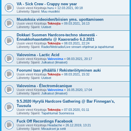
VA - Sick Crew - Crappy new year
Uusin viesti Kirjoittaja
huru
«
12.03.2021, 00:18
Lähetetty Sijainti:
Muu musiikki
Muutoksia videoiden/biisien yms. upottamiseen
Uusin viesti Kirjoittaja
Teknojta
«
09.03.2021, 16:13
Lähetetty Sijainti:
Uutiset
Dokkari Suomen Hardcore-techno skenestä -
Ennakkohaastattelu @ Kaaosradio 6.2.2021
Uusin viesti Kirjoittaja
Teknojta
«
08.03.2021, 22:24
Lähetetty Sijainti:
Radio/Webradio/Live stream ohjelmat ja tapahtumat
Valovoima - Lactic Acid
Uusin viesti Kirjoittaja
Valovoima
«
08.03.2021, 20:17
Lähetetty Sijainti:
Julkaisut (ilmaiset)
Foorumi taas ylhäällä / Rekisteröityminen auki
Uusin viesti Kirjoittaja
Teknojta
«
08.03.2021, 15:32
Lähetetty Sijainti:
Uutiset
Valovoima - Électromécanique
Uusin viesti Kirjoittaja
Valovoima
«
16.05.2020, 17:04
Lähetetty Sijainti:
Julkaisut (ilmaiset)
9.5.2020 Hyrylä Hardcore Gathering @ Bar Finnegan's,
Tuusula
Uusin viesti Kirjoittaja
Teknojta
«
07.03.2020, 01:11
Lähetetty Sijainti:
Tapahtumat Suomessa
Fuck Off Recordings Facebook
Uusin viesti Kirjoittaja
Headache
«
26.12.2019, 13:21
Lähetetty Sijainti:
Mixaukset ja setit