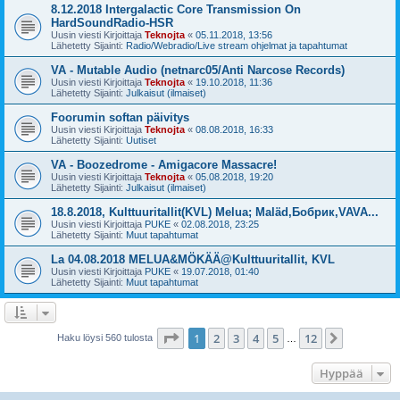
8.12.2018 Intergalactic Core Transmission On
HardSoundRadio-HSR
Uusin viesti Kirjoittaja
Teknojta
«
05.11.2018, 13:56
Lähetetty Sijainti:
Radio/Webradio/Live stream ohjelmat ja tapahtumat
VA - Mutable Audio (netnarc05/Anti Narcose Records)
Uusin viesti Kirjoittaja
Teknojta
«
19.10.2018, 11:36
Lähetetty Sijainti:
Julkaisut (ilmaiset)
Foorumin softan päivitys
Uusin viesti Kirjoittaja
Teknojta
«
08.08.2018, 16:33
Lähetetty Sijainti:
Uutiset
VA - Boozedrome - Amigacore Massacre!
Uusin viesti Kirjoittaja
Teknojta
«
05.08.2018, 19:20
Lähetetty Sijainti:
Julkaisut (ilmaiset)
18.8.2018, Kulttuuritallit(KVL) Melua; Maläd,Бобрик,VAVA...
Uusin viesti Kirjoittaja
PUKE
«
02.08.2018, 23:25
Lähetetty Sijainti:
Muut tapahtumat
La 04.08.2018 MELUA&MÖKÄÄ@Kulttuuritallit, KVL
Uusin viesti Kirjoittaja
PUKE
«
19.07.2018, 01:40
Lähetetty Sijainti:
Muut tapahtumat
Sivu
1
/
12
1
2
3
4
5
12
Seuraava
Haku löysi 560 tulosta
…
Hyppää