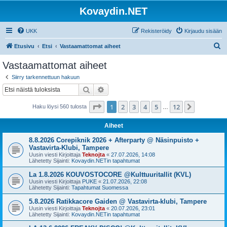
Kovaydin.NET
UKK
Rekisteröidy
Kirjaudu sisään
E
Etusivu
Etsi
Vastaamattomat aiheet
t
Vastaamattomat aiheet
s
Siirry tarkennettuun hakuun
i
Etsi
Tarkennettu haku
Sivu
1
/
12
1
2
3
4
5
12
Seuraava
Haku löysi 560 tulosta
…
Aiheet
8.8.2026 Corepiknik 2026 + Afterparty @ Näsinpuisto +
Vastavirta-Klubi, Tampere
Uusin viesti Kirjoittaja
Teknojta
«
27.07.2026, 14:08
Lähetetty Sijainti:
Kovaydin.NETin tapahtumat
La 1.8.2026 KOUVOSTOCORE @Kulttuuritallit (KVL)
Uusin viesti Kirjoittaja
PUKE
«
21.07.2026, 22:08
Lähetetty Sijainti:
Tapahtumat Suomessa
5.8.2026 Ratikkacore Gaiden @ Vastavirta-klubi, Tampere
Uusin viesti Kirjoittaja
Teknojta
«
20.07.2026, 23:01
Lähetetty Sijainti:
Kovaydin.NETin tapahtumat