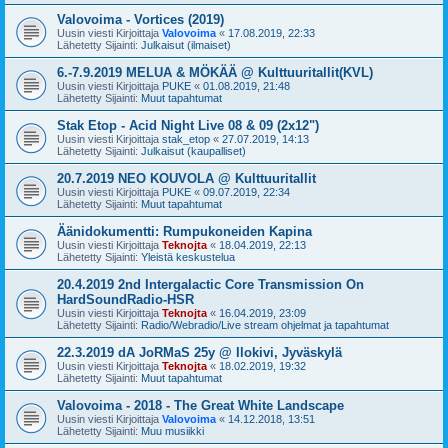
Valovoima - Vortices (2019)
Uusin viesti Kirjoittaja
Valovoima
«
17.08.2019, 22:33
Lähetetty Sijainti:
Julkaisut (ilmaiset)
6.-7.9.2019 MELUA & MÖKÄÄ @ Kulttuuritallit(KVL)
Uusin viesti Kirjoittaja
PUKE
«
01.08.2019, 21:48
Lähetetty Sijainti:
Muut tapahtumat
Stak Etop - Acid Night Live 08 & 09 (2x12")
Uusin viesti Kirjoittaja
stak_etop
«
27.07.2019, 14:13
Lähetetty Sijainti:
Julkaisut (kaupalliset)
20.7.2019 NEO KOUVOLA @ Kulttuuritallit
Uusin viesti Kirjoittaja
PUKE
«
09.07.2019, 22:34
Lähetetty Sijainti:
Muut tapahtumat
Äänidokumentti: Rumpukoneiden Kapina
Uusin viesti Kirjoittaja
Teknojta
«
18.04.2019, 22:13
Lähetetty Sijainti:
Yleistä keskustelua
20.4.2019 2nd Intergalactic Core Transmission On
HardSoundRadio-HSR
Uusin viesti Kirjoittaja
Teknojta
«
16.04.2019, 23:09
Lähetetty Sijainti:
Radio/Webradio/Live stream ohjelmat ja tapahtumat
22.3.2019 dA JoRMaS 25y @ Ilokivi, Jyväskylä
Uusin viesti Kirjoittaja
Teknojta
«
18.02.2019, 19:32
Lähetetty Sijainti:
Muut tapahtumat
Valovoima - 2018 - The Great White Landscape
Uusin viesti Kirjoittaja
Valovoima
«
14.12.2018, 13:51
Lähetetty Sijainti:
Muu musiikki