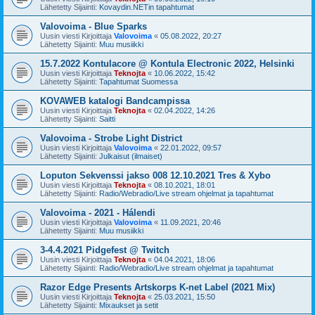
Lähetetty Sijainti:
Kovaydin.NETin tapahtumat
Valovoima - Blue Sparks
Uusin viesti Kirjoittaja
Valovoima
«
05.08.2022, 20:27
Lähetetty Sijainti:
Muu musiikki
15.7.2022 Kontulacore @ Kontula Electronic 2022, Helsinki
Uusin viesti Kirjoittaja
Teknojta
«
10.06.2022, 15:42
Lähetetty Sijainti:
Tapahtumat Suomessa
KOVAWEB katalogi Bandcampissa
Uusin viesti Kirjoittaja
Teknojta
«
02.04.2022, 14:26
Lähetetty Sijainti:
Saitti
Valovoima - Strobe Light District
Uusin viesti Kirjoittaja
Valovoima
«
22.01.2022, 09:57
Lähetetty Sijainti:
Julkaisut (ilmaiset)
Loputon Sekvenssi jakso 008 12.10.2021 Tres & Xybo
Uusin viesti Kirjoittaja
Teknojta
«
08.10.2021, 18:01
Lähetetty Sijainti:
Radio/Webradio/Live stream ohjelmat ja tapahtumat
Valovoima - 2021 - Hálendi
Uusin viesti Kirjoittaja
Valovoima
«
11.09.2021, 20:46
Lähetetty Sijainti:
Muu musiikki
3-4.4.2021 Pidgefest @ Twitch
Uusin viesti Kirjoittaja
Teknojta
«
04.04.2021, 18:06
Lähetetty Sijainti:
Radio/Webradio/Live stream ohjelmat ja tapahtumat
Razor Edge Presents Artskorps K-net Label (2021 Mix)
Uusin viesti Kirjoittaja
Teknojta
«
25.03.2021, 15:50
Lähetetty Sijainti:
Mixaukset ja setit