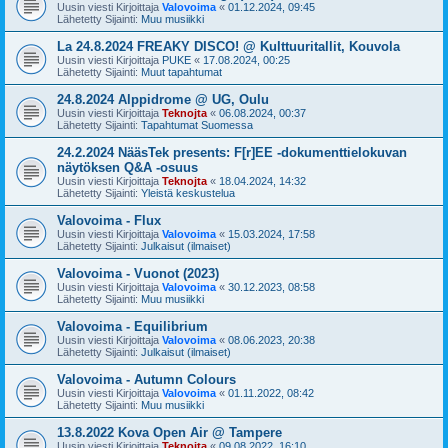
Uusin viesti Kirjoittaja
Valovoima
«
01.12.2024, 09:45
Lähetetty Sijainti:
Muu musiikki
La 24.8.2024 FREAKY DISCO! @ Kulttuuritallit, Kouvola
Uusin viesti Kirjoittaja
PUKE
«
17.08.2024, 00:25
Lähetetty Sijainti:
Muut tapahtumat
24.8.2024 Alppidrome @ UG, Oulu
Uusin viesti Kirjoittaja
Teknojta
«
06.08.2024, 00:37
Lähetetty Sijainti:
Tapahtumat Suomessa
24.2.2024 NääsTek presents: F[r]EE -dokumenttielokuvan
näytöksen Q&A -osuus
Uusin viesti Kirjoittaja
Teknojta
«
18.04.2024, 14:32
Lähetetty Sijainti:
Yleistä keskustelua
Valovoima - Flux
Uusin viesti Kirjoittaja
Valovoima
«
15.03.2024, 17:58
Lähetetty Sijainti:
Julkaisut (ilmaiset)
Valovoima - Vuonot (2023)
Uusin viesti Kirjoittaja
Valovoima
«
30.12.2023, 08:58
Lähetetty Sijainti:
Muu musiikki
Valovoima - Equilibrium
Uusin viesti Kirjoittaja
Valovoima
«
08.06.2023, 20:38
Lähetetty Sijainti:
Julkaisut (ilmaiset)
Valovoima - Autumn Colours
Uusin viesti Kirjoittaja
Valovoima
«
01.11.2022, 08:42
Lähetetty Sijainti:
Muu musiikki
13.8.2022 Kova Open Air @ Tampere
Uusin viesti Kirjoittaja
Teknojta
«
09.08.2022, 16:10