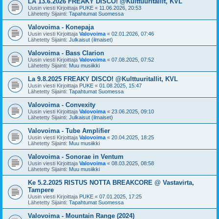
LA 13.6.2026 FREAKY DISCO! @Kulttuuritallit, KVL
Uusin viesti Kirjoittaja
PUKE
«
11.06.2026, 20:53
Lähetetty Sijainti:
Tapahtumat Suomessa
Valovoima - Konepaja
Uusin viesti Kirjoittaja
Valovoima
«
02.01.2026, 07:46
Lähetetty Sijainti:
Julkaisut (ilmaiset)
Valovoima - Bass Clarion
Uusin viesti Kirjoittaja
Valovoima
«
07.08.2025, 07:52
Lähetetty Sijainti:
Muu musiikki
La 9.8.2025 FREAKY DISCO! @Kulttuuritallit, KVL
Uusin viesti Kirjoittaja
PUKE
«
01.08.2025, 15:47
Lähetetty Sijainti:
Tapahtumat Suomessa
Valovoima - Convexity
Uusin viesti Kirjoittaja
Valovoima
«
23.06.2025, 09:10
Lähetetty Sijainti:
Julkaisut (ilmaiset)
Valovoima - Tube Amplifier
Uusin viesti Kirjoittaja
Valovoima
«
20.04.2025, 18:25
Lähetetty Sijainti:
Muu musiikki
Valovoima - Sonorae in Ventum
Uusin viesti Kirjoittaja
Valovoima
«
08.03.2025, 08:58
Lähetetty Sijainti:
Muu musiikki
Ke 5.2.2025 RISTUS NOTTA BREAKCORE @ Vastavirta,
Tampere
Uusin viesti Kirjoittaja
PUKE
«
07.01.2025, 17:25
Lähetetty Sijainti:
Tapahtumat Suomessa
Valovoima - Mountain Range (2024)