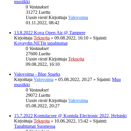
musiikki
0
Vastaukset
31272
Luettu
Uusin viesti
Kirjoittaja
Valovoima
01.11.2022, 08:42
13.8.2022 Kova Open Air @ Tampere
Kirjoittaja
Teknojta
»
09.08.2022, 16:10
» Sijainti:
Kovaydin.NETin tapahtumat
0
Vastaukset
27600
Luettu
Uusin viesti
Kirjoittaja
Teknojta
09.08.2022, 16:10
Valovoima - Blue Sparks
Kirjoittaja
Valovoima
»
05.08.2022, 20:27
» Sijainti:
Muu
musiikki
0
Vastaukset
29072
Luettu
Uusin viesti
Kirjoittaja
Valovoima
05.08.2022, 20:27
15.7.2022 Kontulacore @ Kontula Electronic 2022, Helsinki
Kirjoittaja
Teknojta
»
10.06.2022, 15:42
» Sijainti:
Tapahtumat Suomessa