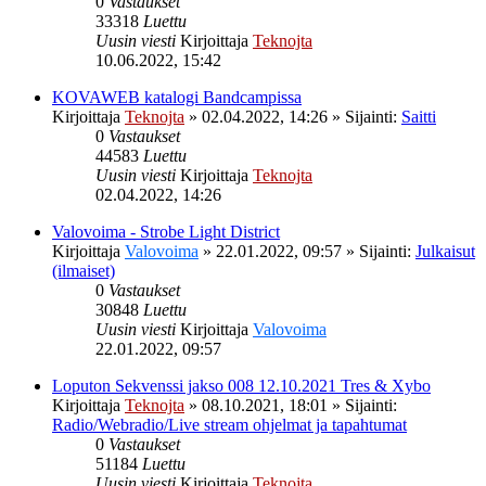
0
Vastaukset
33318
Luettu
Uusin viesti
Kirjoittaja
Teknojta
10.06.2022, 15:42
KOVAWEB katalogi Bandcampissa
Kirjoittaja
Teknojta
»
02.04.2022, 14:26
» Sijainti:
Saitti
0
Vastaukset
44583
Luettu
Uusin viesti
Kirjoittaja
Teknojta
02.04.2022, 14:26
Valovoima - Strobe Light District
Kirjoittaja
Valovoima
»
22.01.2022, 09:57
» Sijainti:
Julkaisut
(ilmaiset)
0
Vastaukset
30848
Luettu
Uusin viesti
Kirjoittaja
Valovoima
22.01.2022, 09:57
Loputon Sekvenssi jakso 008 12.10.2021 Tres & Xybo
Kirjoittaja
Teknojta
»
08.10.2021, 18:01
» Sijainti:
Radio/Webradio/Live stream ohjelmat ja tapahtumat
0
Vastaukset
51184
Luettu
Uusin viesti
Kirjoittaja
Teknojta