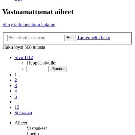
Vastaamattomat aiheet
Siirry tarkennettuun hakuun
Tarkennettu haku
Etsi
Haku löysi 560 tulosta
Sivu
1
/
12
Hyppää sivulle:
1
2
3
4
5
…
12
Seuraava
Aiheet
Vastaukset
Luettu