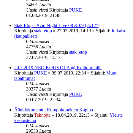
34601
Luettu
Uusin viesti
Kirjoittaja
PUKE
01.08.2019, 21:48
Stak Etop - Acid Night Live 08 & 09 (2x12")
Kirjoittaja
stak_etop
»
27.07.2019, 14:13
» Sijainti:
Julkaisut
(kaupalliset)
0
Vastaukset
47756
Luettu
Uusin viesti
Kirjoittaja
stak_etop
27.07.2019, 14:13
20.7.2019 NEO KOUVOLA @ Kulttuuritallit
Kirjoittaja
PUKE
»
09.07.2019, 22:34
» Sijainti:
Muut
tapahtumat
0
Vastaukset
30377
Luettu
Uusin viesti
Kirjoittaja
PUKE
09.07.2019, 22:34
Äänidokumentti: Rumpukoneiden Kapina
Kirjoittaja
Teknojta
»
18.04.2019, 22:13
» Sijainti:
Yleistä
keskustelua
0
Vastaukset
29533
Luettu