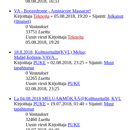
08.08.2018, 16:33
VA - Boozedrome - Amigacore Massacre!
Kirjoittaja
Teknojta
»
05.08.2018, 19:20
» Sijainti:
Julkaisut
(ilmaiset)
0
Vastaukset
33751
Luettu
Uusin viesti
Kirjoittaja
Teknojta
05.08.2018, 19:20
18.8.2018, Kulttuuritallit(KVL) Melua;
Maläd,Бобрик,VAVA...
Kirjoittaja
PUKE
»
02.08.2018, 23:25
» Sijainti:
Muut
tapahtumat
0
Vastaukset
32265
Luettu
Uusin viesti
Kirjoittaja
PUKE
02.08.2018, 23:25
La 04.08.2018 MELUA&MÖKÄÄ@Kulttuuritallit, KVL
Kirjoittaja
PUKE
»
19.07.2018, 01:40
» Sijainti:
Muut
tapahtumat
0
Vastaukset
32460
Luettu
Uusin viesti
Kirjoittaja
PUKE
19.07.2018, 01:40