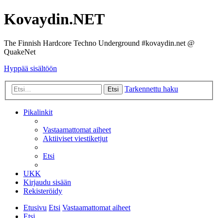
Kovaydin.NET
The Finnish Hardcore Techno Underground #kovaydin.net @
QuakeNet
Hyppää sisältöön
Tarkennettu haku
Etsi
Pikalinkit
Vastaamattomat aiheet
Aktiiviset viestiketjut
Etsi
UKK
Kirjaudu sisään
Rekisteröidy
Etusivu
Etsi
Vastaamattomat aiheet
Etsi