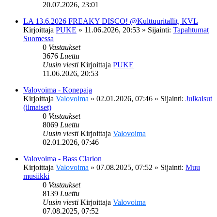
20.07.2026, 23:01
LA 13.6.2026 FREAKY DISCO! @Kulttuuritallit, KVL
Kirjoittaja
PUKE
»
11.06.2026, 20:53
» Sijainti:
Tapahtumat
Suomessa
0
Vastaukset
3676
Luettu
Uusin viesti
Kirjoittaja
PUKE
11.06.2026, 20:53
Valovoima - Konepaja
Kirjoittaja
Valovoima
»
02.01.2026, 07:46
» Sijainti:
Julkaisut
(ilmaiset)
0
Vastaukset
8069
Luettu
Uusin viesti
Kirjoittaja
Valovoima
02.01.2026, 07:46
Valovoima - Bass Clarion
Kirjoittaja
Valovoima
»
07.08.2025, 07:52
» Sijainti:
Muu
musiikki
0
Vastaukset
8139
Luettu
Uusin viesti
Kirjoittaja
Valovoima
07.08.2025, 07:52