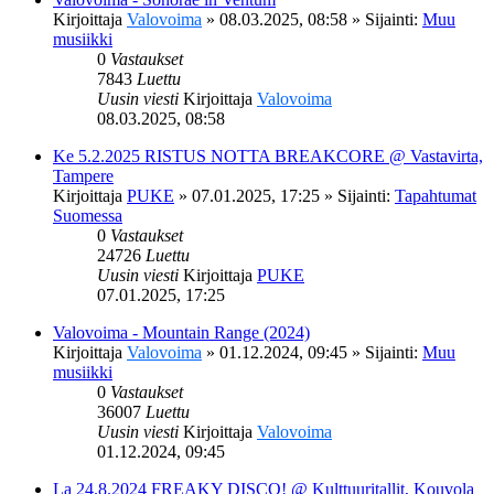
Kirjoittaja
Valovoima
»
08.03.2025, 08:58
» Sijainti:
Muu
musiikki
0
Vastaukset
7843
Luettu
Uusin viesti
Kirjoittaja
Valovoima
08.03.2025, 08:58
Ke 5.2.2025 RISTUS NOTTA BREAKCORE @ Vastavirta,
Tampere
Kirjoittaja
PUKE
»
07.01.2025, 17:25
» Sijainti:
Tapahtumat
Suomessa
0
Vastaukset
24726
Luettu
Uusin viesti
Kirjoittaja
PUKE
07.01.2025, 17:25
Valovoima - Mountain Range (2024)
Kirjoittaja
Valovoima
»
01.12.2024, 09:45
» Sijainti:
Muu
musiikki
0
Vastaukset
36007
Luettu
Uusin viesti
Kirjoittaja
Valovoima
01.12.2024, 09:45
La 24.8.2024 FREAKY DISCO! @ Kulttuuritallit, Kouvola