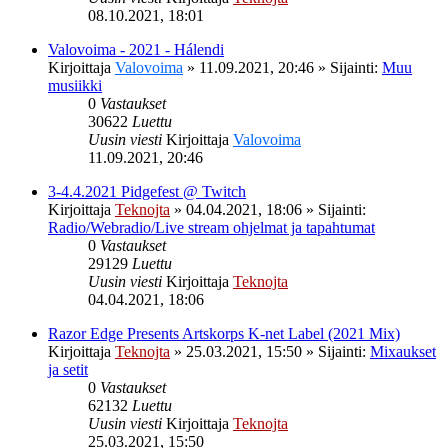
08.10.2021, 18:01
Valovoima - 2021 - Hálendi
Kirjoittaja
Valovoima
»
11.09.2021, 20:46
» Sijainti:
Muu
musiikki
0
Vastaukset
30622
Luettu
Uusin viesti
Kirjoittaja
Valovoima
11.09.2021, 20:46
3-4.4.2021 Pidgefest @ Twitch
Kirjoittaja
Teknojta
»
04.04.2021, 18:06
» Sijainti:
Radio/Webradio/Live stream ohjelmat ja tapahtumat
0
Vastaukset
29129
Luettu
Uusin viesti
Kirjoittaja
Teknojta
04.04.2021, 18:06
Razor Edge Presents Artskorps K-net Label (2021 Mix)
Kirjoittaja
Teknojta
»
25.03.2021, 15:50
» Sijainti:
Mixaukset
ja setit
0
Vastaukset
62132
Luettu
Uusin viesti
Kirjoittaja
Teknojta
25.03.2021, 15:50