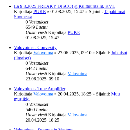
La 9.8.2025 FREAKY DISCO! @Kulttuuritallit, KVL
Kirjoittaja
PUKE
»
01.08.2025, 15:47
» Sijainti:
Tapahtumat
Suomessa
0
Vastaukset
6549
Luettu
Uusin viesti
Kirjoittaja
PUKE
01.08.2025, 15:47
Valovoima - Convexity
Kirjoittaja
Valovoima
»
23.06.2025, 09:10
» Sijainti:
Julkaisut
(ilmaiset)
0
Vastaukset
6442
Luettu
Uusin viesti
Kirjoittaja
Valovoima
23.06.2025, 09:10
Valovoima - Tube Amplifier
Kirjoittaja
Valovoima
»
20.04.2025, 18:25
» Sijainti:
Muu
musiikki
0
Vastaukset
5460
Luettu
Uusin viesti
Kirjoittaja
Valovoima
20.04.2025, 18:25
Valovoima - Sonorae in Ventum