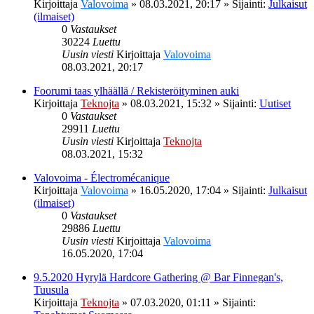
Kirjoittaja
Valovoima
»
08.03.2021, 20:17
» Sijainti:
Julkaisut
(ilmaiset)
0
Vastaukset
30224
Luettu
Uusin viesti
Kirjoittaja
Valovoima
08.03.2021, 20:17
Foorumi taas ylhäällä / Rekisteröityminen auki
Kirjoittaja
Teknojta
»
08.03.2021, 15:32
» Sijainti:
Uutiset
0
Vastaukset
29911
Luettu
Uusin viesti
Kirjoittaja
Teknojta
08.03.2021, 15:32
Valovoima - Électromécanique
Kirjoittaja
Valovoima
»
16.05.2020, 17:04
» Sijainti:
Julkaisut
(ilmaiset)
0
Vastaukset
29886
Luettu
Uusin viesti
Kirjoittaja
Valovoima
16.05.2020, 17:04
9.5.2020 Hyrylä Hardcore Gathering @ Bar Finnegan's,
Tuusula
Kirjoittaja
Teknojta
»
07.03.2020, 01:11
» Sijainti: