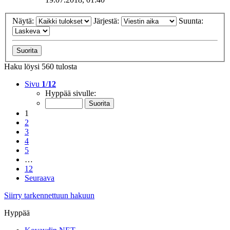
Näytä:
Järjestä:
Suunta:
Haku löysi 560 tulosta
Sivu
1
/
12
Hyppää sivulle:
1
2
3
4
5
…
12
Seuraava
Siirry tarkennettuun hakuun
Hyppää