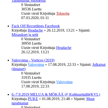
Tapahtumat Suomessa
0
Vastaukset
30536
Luettu
Uusin viesti
Kirjoittaja
Teknojta
07.03.2020, 01:11
Fuck Off Recordings Facebook
Kirjoittaja
Headache
»
26.12.2019, 13:21
» Sijainti:
Mixaukset ja setit
0
Vastaukset
30950
Luettu
Uusin viesti
Kirjoittaja
Headache
26.12.2019, 13:21
Valovoima - Vortices (2019)
Kirjoittaja
Valovoima
»
17.08.2019, 22:33
» Sijainti:
Julkaisut
(ilmaiset)
0
Vastaukset
31935
Luettu
Uusin viesti
Kirjoittaja
Valovoima
17.08.2019, 22:33
6.-7.9.2019 MELUA & MÖKÄÄ @ Kulttuuritallit(KVL)
Kirjoittaja
PUKE
»
01.08.2019, 21:48
» Sijainti:
Muut
tapahtumat
0
Vastaukset