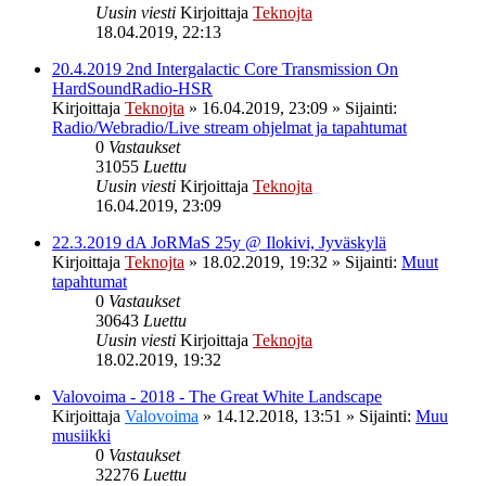
Uusin viesti
Kirjoittaja
Teknojta
18.04.2019, 22:13
20.4.2019 2nd Intergalactic Core Transmission On
HardSoundRadio-HSR
Kirjoittaja
Teknojta
»
16.04.2019, 23:09
» Sijainti:
Radio/Webradio/Live stream ohjelmat ja tapahtumat
0
Vastaukset
31055
Luettu
Uusin viesti
Kirjoittaja
Teknojta
16.04.2019, 23:09
22.3.2019 dA JoRMaS 25y @ Ilokivi, Jyväskylä
Kirjoittaja
Teknojta
»
18.02.2019, 19:32
» Sijainti:
Muut
tapahtumat
0
Vastaukset
30643
Luettu
Uusin viesti
Kirjoittaja
Teknojta
18.02.2019, 19:32
Valovoima - 2018 - The Great White Landscape
Kirjoittaja
Valovoima
»
14.12.2018, 13:51
» Sijainti:
Muu
musiikki
0
Vastaukset
32276
Luettu