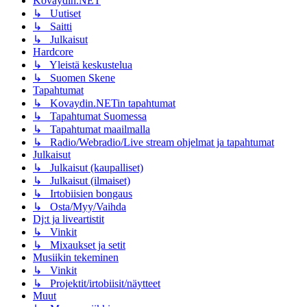
Kovaydin.NET
↳ Uutiset
↳ Saitti
↳ Julkaisut
Hardcore
↳ Yleistä keskustelua
↳ Suomen Skene
Tapahtumat
↳ Kovaydin.NETin tapahtumat
↳ Tapahtumat Suomessa
↳ Tapahtumat maailmalla
↳ Radio/Webradio/Live stream ohjelmat ja tapahtumat
Julkaisut
↳ Julkaisut (kaupalliset)
↳ Julkaisut (ilmaiset)
↳ Irtobiisien bongaus
↳ Osta/Myy/Vaihda
Dj:t ja liveartistit
↳ Vinkit
↳ Mixaukset ja setit
Musiikin tekeminen
↳ Vinkit
↳ Projektit/irtobiisit/näytteet
Muut