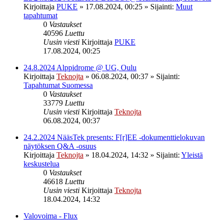
Kirjoittaja
PUKE
»
17.08.2024, 00:25
» Sijainti:
Muut
tapahtumat
0
Vastaukset
40596
Luettu
Uusin viesti
Kirjoittaja
PUKE
17.08.2024, 00:25
24.8.2024 Alppidrome @ UG, Oulu
Kirjoittaja
Teknojta
»
06.08.2024, 00:37
» Sijainti:
Tapahtumat Suomessa
0
Vastaukset
33779
Luettu
Uusin viesti
Kirjoittaja
Teknojta
06.08.2024, 00:37
24.2.2024 NääsTek presents: F[r]EE -dokumenttielokuvan
näytöksen Q&A -osuus
Kirjoittaja
Teknojta
»
18.04.2024, 14:32
» Sijainti:
Yleistä
keskustelua
0
Vastaukset
46618
Luettu
Uusin viesti
Kirjoittaja
Teknojta
18.04.2024, 14:32
Valovoima - Flux