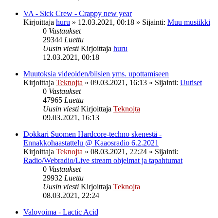
VA - Sick Crew - Crappy new year
Kirjoittaja
huru
»
12.03.2021, 00:18
» Sijainti:
Muu musiikki
0
Vastaukset
29344
Luettu
Uusin viesti
Kirjoittaja
huru
12.03.2021, 00:18
Muutoksia videoiden/biisien yms. upottamiseen
Kirjoittaja
Teknojta
»
09.03.2021, 16:13
» Sijainti:
Uutiset
0
Vastaukset
47965
Luettu
Uusin viesti
Kirjoittaja
Teknojta
09.03.2021, 16:13
Dokkari Suomen Hardcore-techno skenestä -
Ennakkohaastattelu @ Kaaosradio 6.2.2021
Kirjoittaja
Teknojta
»
08.03.2021, 22:24
» Sijainti:
Radio/Webradio/Live stream ohjelmat ja tapahtumat
0
Vastaukset
29932
Luettu
Uusin viesti
Kirjoittaja
Teknojta
08.03.2021, 22:24
Valovoima - Lactic Acid