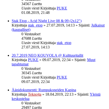
34567
Luettu
Uusin viesti
Kirjoittaja
PUKE
01.08.2019, 21:48
Stak Etop - Acid Night Live 08 & 09 (2x12")
Kirjoittaja
stak_etop
»
27.07.2019, 14:13
» Sijainti:
Julkaisut
(kaupalliset)
0
Vastaukset
47688
Luettu
Uusin viesti
Kirjoittaja
stak_etop
27.07.2019, 14:13
20.7.2019 NEO KOUVOLA @ Kulttuuritallit
Kirjoittaja
PUKE
»
09.07.2019, 22:34
» Sijainti:
Muut
tapahtumat
0
Vastaukset
30345
Luettu
Uusin viesti
Kirjoittaja
PUKE
09.07.2019, 22:34
Äänidokumentti: Rumpukoneiden Kapina
Kirjoittaja
Teknojta
»
18.04.2019, 22:13
» Sijainti:
Yleistä
keskustelua
0
Vastaukset
29497
Luettu