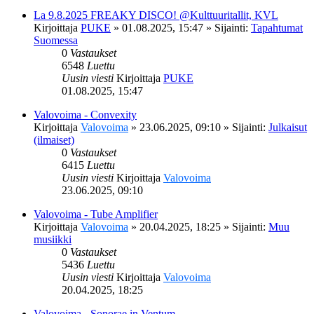
La 9.8.2025 FREAKY DISCO! @Kulttuuritallit, KVL
Kirjoittaja
PUKE
»
01.08.2025, 15:47
» Sijainti:
Tapahtumat
Suomessa
0
Vastaukset
6548
Luettu
Uusin viesti
Kirjoittaja
PUKE
01.08.2025, 15:47
Valovoima - Convexity
Kirjoittaja
Valovoima
»
23.06.2025, 09:10
» Sijainti:
Julkaisut
(ilmaiset)
0
Vastaukset
6415
Luettu
Uusin viesti
Kirjoittaja
Valovoima
23.06.2025, 09:10
Valovoima - Tube Amplifier
Kirjoittaja
Valovoima
»
20.04.2025, 18:25
» Sijainti:
Muu
musiikki
0
Vastaukset
5436
Luettu
Uusin viesti
Kirjoittaja
Valovoima
20.04.2025, 18:25
Valovoima - Sonorae in Ventum