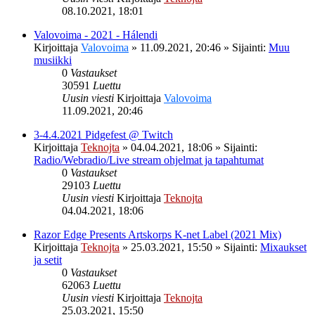
08.10.2021, 18:01
Valovoima - 2021 - Hálendi
Kirjoittaja
Valovoima
»
11.09.2021, 20:46
» Sijainti:
Muu
musiikki
0
Vastaukset
30591
Luettu
Uusin viesti
Kirjoittaja
Valovoima
11.09.2021, 20:46
3-4.4.2021 Pidgefest @ Twitch
Kirjoittaja
Teknojta
»
04.04.2021, 18:06
» Sijainti:
Radio/Webradio/Live stream ohjelmat ja tapahtumat
0
Vastaukset
29103
Luettu
Uusin viesti
Kirjoittaja
Teknojta
04.04.2021, 18:06
Razor Edge Presents Artskorps K-net Label (2021 Mix)
Kirjoittaja
Teknojta
»
25.03.2021, 15:50
» Sijainti:
Mixaukset
ja setit
0
Vastaukset
62063
Luettu
Uusin viesti
Kirjoittaja
Teknojta
25.03.2021, 15:50