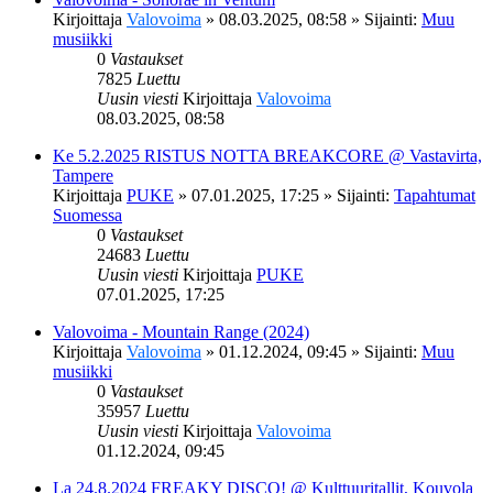
Kirjoittaja
Valovoima
»
08.03.2025, 08:58
» Sijainti:
Muu
musiikki
0
Vastaukset
7825
Luettu
Uusin viesti
Kirjoittaja
Valovoima
08.03.2025, 08:58
Ke 5.2.2025 RISTUS NOTTA BREAKCORE @ Vastavirta,
Tampere
Kirjoittaja
PUKE
»
07.01.2025, 17:25
» Sijainti:
Tapahtumat
Suomessa
0
Vastaukset
24683
Luettu
Uusin viesti
Kirjoittaja
PUKE
07.01.2025, 17:25
Valovoima - Mountain Range (2024)
Kirjoittaja
Valovoima
»
01.12.2024, 09:45
» Sijainti:
Muu
musiikki
0
Vastaukset
35957
Luettu
Uusin viesti
Kirjoittaja
Valovoima
01.12.2024, 09:45
La 24.8.2024 FREAKY DISCO! @ Kulttuuritallit, Kouvola