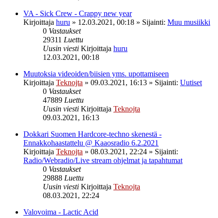
VA - Sick Crew - Crappy new year
Kirjoittaja
huru
»
12.03.2021, 00:18
» Sijainti:
Muu musiikki
0
Vastaukset
29311
Luettu
Uusin viesti
Kirjoittaja
huru
12.03.2021, 00:18
Muutoksia videoiden/biisien yms. upottamiseen
Kirjoittaja
Teknojta
»
09.03.2021, 16:13
» Sijainti:
Uutiset
0
Vastaukset
47889
Luettu
Uusin viesti
Kirjoittaja
Teknojta
09.03.2021, 16:13
Dokkari Suomen Hardcore-techno skenestä -
Ennakkohaastattelu @ Kaaosradio 6.2.2021
Kirjoittaja
Teknojta
»
08.03.2021, 22:24
» Sijainti:
Radio/Webradio/Live stream ohjelmat ja tapahtumat
0
Vastaukset
29888
Luettu
Uusin viesti
Kirjoittaja
Teknojta
08.03.2021, 22:24
Valovoima - Lactic Acid