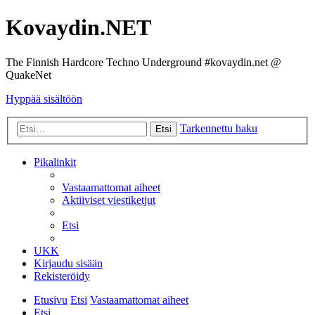
Kovaydin.NET
The Finnish Hardcore Techno Underground #kovaydin.net @
QuakeNet
Hyppää sisältöön
Tarkennettu haku
Etsi
Pikalinkit
Vastaamattomat aiheet
Aktiiviset viestiketjut
Etsi
UKK
Kirjaudu sisään
Rekisteröidy
Etusivu
Etsi
Vastaamattomat aiheet
Etsi