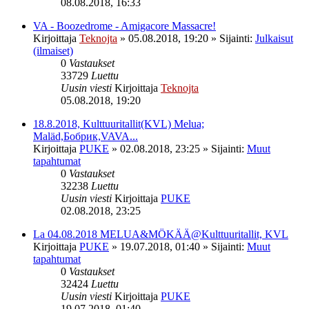
08.08.2018, 16:33
VA - Boozedrome - Amigacore Massacre!
Kirjoittaja
Teknojta
»
05.08.2018, 19:20
» Sijainti:
Julkaisut
(ilmaiset)
0
Vastaukset
33729
Luettu
Uusin viesti
Kirjoittaja
Teknojta
05.08.2018, 19:20
18.8.2018, Kulttuuritallit(KVL) Melua;
Maläd,Бобрик,VAVA...
Kirjoittaja
PUKE
»
02.08.2018, 23:25
» Sijainti:
Muut
tapahtumat
0
Vastaukset
32238
Luettu
Uusin viesti
Kirjoittaja
PUKE
02.08.2018, 23:25
La 04.08.2018 MELUA&MÖKÄÄ@Kulttuuritallit, KVL
Kirjoittaja
PUKE
»
19.07.2018, 01:40
» Sijainti:
Muut
tapahtumat
0
Vastaukset
32424
Luettu
Uusin viesti
Kirjoittaja
PUKE
19.07.2018, 01:40