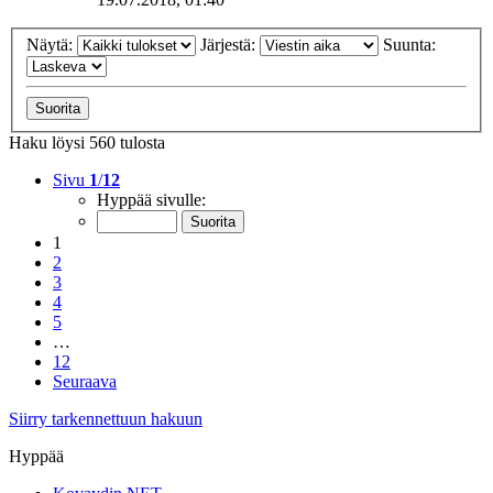
Näytä:
Järjestä:
Suunta:
Haku löysi 560 tulosta
Sivu
1
/
12
Hyppää sivulle:
1
2
3
4
5
…
12
Seuraava
Siirry tarkennettuun hakuun
Hyppää