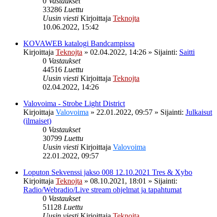
0
Vastaukset
33286
Luettu
Uusin viesti
Kirjoittaja
Teknojta
10.06.2022, 15:42
KOVAWEB katalogi Bandcampissa
Kirjoittaja
Teknojta
»
02.04.2022, 14:26
» Sijainti:
Saitti
0
Vastaukset
44516
Luettu
Uusin viesti
Kirjoittaja
Teknojta
02.04.2022, 14:26
Valovoima - Strobe Light District
Kirjoittaja
Valovoima
»
22.01.2022, 09:57
» Sijainti:
Julkaisut
(ilmaiset)
0
Vastaukset
30799
Luettu
Uusin viesti
Kirjoittaja
Valovoima
22.01.2022, 09:57
Loputon Sekvenssi jakso 008 12.10.2021 Tres & Xybo
Kirjoittaja
Teknojta
»
08.10.2021, 18:01
» Sijainti:
Radio/Webradio/Live stream ohjelmat ja tapahtumat
0
Vastaukset
51128
Luettu
Uusin viesti
Kirjoittaja
Teknojta