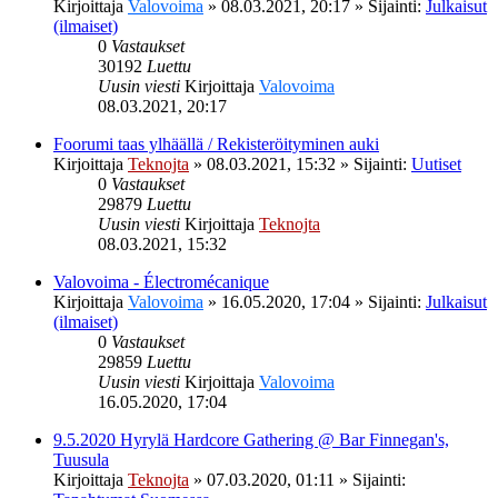
Kirjoittaja
Valovoima
»
08.03.2021, 20:17
» Sijainti:
Julkaisut
(ilmaiset)
0
Vastaukset
30192
Luettu
Uusin viesti
Kirjoittaja
Valovoima
08.03.2021, 20:17
Foorumi taas ylhäällä / Rekisteröityminen auki
Kirjoittaja
Teknojta
»
08.03.2021, 15:32
» Sijainti:
Uutiset
0
Vastaukset
29879
Luettu
Uusin viesti
Kirjoittaja
Teknojta
08.03.2021, 15:32
Valovoima - Électromécanique
Kirjoittaja
Valovoima
»
16.05.2020, 17:04
» Sijainti:
Julkaisut
(ilmaiset)
0
Vastaukset
29859
Luettu
Uusin viesti
Kirjoittaja
Valovoima
16.05.2020, 17:04
9.5.2020 Hyrylä Hardcore Gathering @ Bar Finnegan's,
Tuusula
Kirjoittaja
Teknojta
»
07.03.2020, 01:11
» Sijainti: