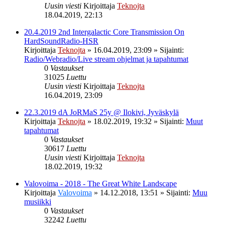
Uusin viesti
Kirjoittaja
Teknojta
18.04.2019, 22:13
20.4.2019 2nd Intergalactic Core Transmission On
HardSoundRadio-HSR
Kirjoittaja
Teknojta
»
16.04.2019, 23:09
» Sijainti:
Radio/Webradio/Live stream ohjelmat ja tapahtumat
0
Vastaukset
31025
Luettu
Uusin viesti
Kirjoittaja
Teknojta
16.04.2019, 23:09
22.3.2019 dA JoRMaS 25y @ Ilokivi, Jyväskylä
Kirjoittaja
Teknojta
»
18.02.2019, 19:32
» Sijainti:
Muut
tapahtumat
0
Vastaukset
30617
Luettu
Uusin viesti
Kirjoittaja
Teknojta
18.02.2019, 19:32
Valovoima - 2018 - The Great White Landscape
Kirjoittaja
Valovoima
»
14.12.2018, 13:51
» Sijainti:
Muu
musiikki
0
Vastaukset
32242
Luettu