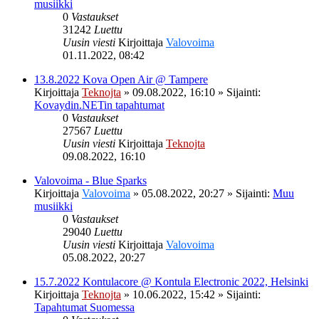
musiikki
0
Vastaukset
31242
Luettu
Uusin viesti
Kirjoittaja
Valovoima
01.11.2022, 08:42
13.8.2022 Kova Open Air @ Tampere
Kirjoittaja
Teknojta
»
09.08.2022, 16:10
» Sijainti:
Kovaydin.NETin tapahtumat
0
Vastaukset
27567
Luettu
Uusin viesti
Kirjoittaja
Teknojta
09.08.2022, 16:10
Valovoima - Blue Sparks
Kirjoittaja
Valovoima
»
05.08.2022, 20:27
» Sijainti:
Muu
musiikki
0
Vastaukset
29040
Luettu
Uusin viesti
Kirjoittaja
Valovoima
05.08.2022, 20:27
15.7.2022 Kontulacore @ Kontula Electronic 2022, Helsinki
Kirjoittaja
Teknojta
»
10.06.2022, 15:42
» Sijainti:
Tapahtumat Suomessa