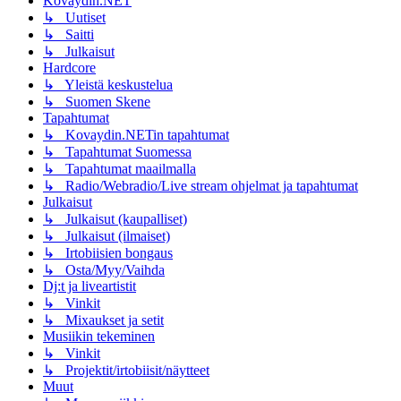
Kovaydin.NET
↳ Uutiset
↳ Saitti
↳ Julkaisut
Hardcore
↳ Yleistä keskustelua
↳ Suomen Skene
Tapahtumat
↳ Kovaydin.NETin tapahtumat
↳ Tapahtumat Suomessa
↳ Tapahtumat maailmalla
↳ Radio/Webradio/Live stream ohjelmat ja tapahtumat
Julkaisut
↳ Julkaisut (kaupalliset)
↳ Julkaisut (ilmaiset)
↳ Irtobiisien bongaus
↳ Osta/Myy/Vaihda
Dj:t ja liveartistit
↳ Vinkit
↳ Mixaukset ja setit
Musiikin tekeminen
↳ Vinkit
↳ Projektit/irtobiisit/näytteet
Muut