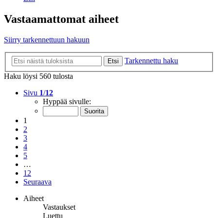
Vastaamattomat aiheet
Siirry tarkennettuun hakuun
Tarkennettu haku
Etsi
Haku löysi 560 tulosta
Sivu
1
/
12
Hyppää sivulle:
1
2
3
4
5
…
12
Seuraava
Aiheet
Vastaukset
Luettu