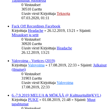
Tapahtumat Suomessa
0
Vastaukset
30510
Luettu
Uusin viesti
Kirjoittaja
Teknojta
07.03.2020, 01:11
Fuck Off Recordings Facebook
Kirjoittaja
Headache
»
26.12.2019, 13:21
» Sijainti:
Mixaukset ja setit
0
Vastaukset
30920
Luettu
Uusin viesti
Kirjoittaja
Headache
26.12.2019, 13:21
Valovoima - Vortices (2019)
Kirjoittaja
Valovoima
»
17.08.2019, 22:33
» Sijainti:
Julkaisut
(ilmaiset)
0
Vastaukset
31903
Luettu
Uusin viesti
Kirjoittaja
Valovoima
17.08.2019, 22:33
6.-7.9.2019 MELUA & MÖKÄÄ @ Kulttuuritallit(KVL)
Kirjoittaja
PUKE
»
01.08.2019, 21:48
» Sijainti:
Muut
tapahtumat
0
Vastaukset