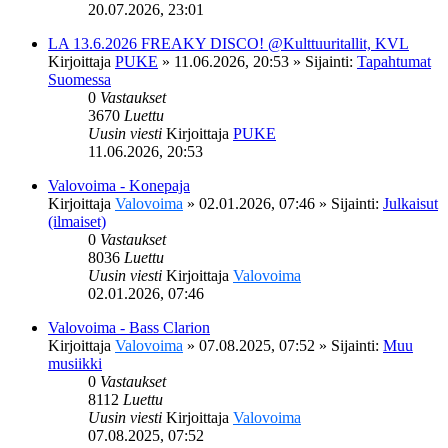
20.07.2026, 23:01
LA 13.6.2026 FREAKY DISCO! @Kulttuuritallit, KVL
Kirjoittaja
PUKE
»
11.06.2026, 20:53
» Sijainti:
Tapahtumat
Suomessa
0
Vastaukset
3670
Luettu
Uusin viesti
Kirjoittaja
PUKE
11.06.2026, 20:53
Valovoima - Konepaja
Kirjoittaja
Valovoima
»
02.01.2026, 07:46
» Sijainti:
Julkaisut
(ilmaiset)
0
Vastaukset
8036
Luettu
Uusin viesti
Kirjoittaja
Valovoima
02.01.2026, 07:46
Valovoima - Bass Clarion
Kirjoittaja
Valovoima
»
07.08.2025, 07:52
» Sijainti:
Muu
musiikki
0
Vastaukset
8112
Luettu
Uusin viesti
Kirjoittaja
Valovoima
07.08.2025, 07:52