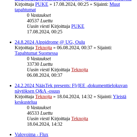
Kirjoittaja
PUKE
»
17.08.2024, 00:25
» Sijainti:
Muut
tapahtumat
0
Vastaukset
40537
Luettu
Uusin viesti
Kirjoittaja
PUKE
17.08.2024, 00:25
24.8.2024 Alppidrome @ UG, Oulu
Kirjoittaja
Teknojta
»
06.08.2024, 00:37
» Sijainti:
Tapahtumat Suomessa
0
Vastaukset
33730
Luettu
Uusin viesti
Kirjoittaja
Teknojta
06.08.2024, 00:37
24.2.2024 NääsTek presents: F[r]EE -dokumenttielokuvan
näytöksen Q&A -osuus
Kirjoittaja
Teknojta
»
18.04.2024, 14:32
» Sijainti:
Yleistä
keskustelua
0
Vastaukset
46533
Luettu
Uusin viesti
Kirjoittaja
Teknojta
18.04.2024, 14:32
Valovoima - Flux