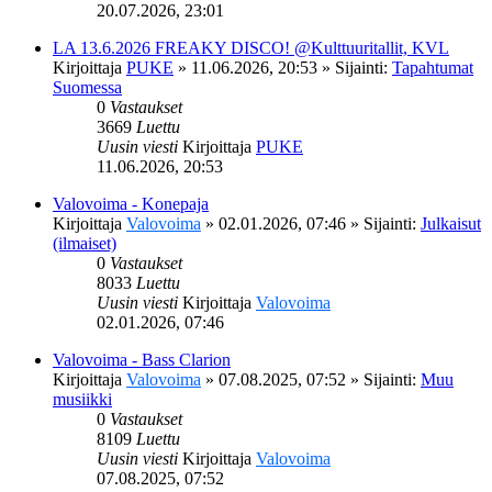
20.07.2026, 23:01
LA 13.6.2026 FREAKY DISCO! @Kulttuuritallit, KVL
Kirjoittaja
PUKE
»
11.06.2026, 20:53
» Sijainti:
Tapahtumat
Suomessa
0
Vastaukset
3669
Luettu
Uusin viesti
Kirjoittaja
PUKE
11.06.2026, 20:53
Valovoima - Konepaja
Kirjoittaja
Valovoima
»
02.01.2026, 07:46
» Sijainti:
Julkaisut
(ilmaiset)
0
Vastaukset
8033
Luettu
Uusin viesti
Kirjoittaja
Valovoima
02.01.2026, 07:46
Valovoima - Bass Clarion
Kirjoittaja
Valovoima
»
07.08.2025, 07:52
» Sijainti:
Muu
musiikki
0
Vastaukset
8109
Luettu
Uusin viesti
Kirjoittaja
Valovoima
07.08.2025, 07:52