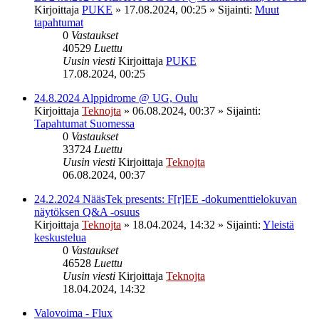
Kirjoittaja
PUKE
»
17.08.2024, 00:25
» Sijainti:
Muut
tapahtumat
0
Vastaukset
40529
Luettu
Uusin viesti
Kirjoittaja
PUKE
17.08.2024, 00:25
24.8.2024 Alppidrome @ UG, Oulu
Kirjoittaja
Teknojta
»
06.08.2024, 00:37
» Sijainti:
Tapahtumat Suomessa
0
Vastaukset
33724
Luettu
Uusin viesti
Kirjoittaja
Teknojta
06.08.2024, 00:37
24.2.2024 NääsTek presents: F[r]EE -dokumenttielokuvan
näytöksen Q&A -osuus
Kirjoittaja
Teknojta
»
18.04.2024, 14:32
» Sijainti:
Yleistä
keskustelua
0
Vastaukset
46528
Luettu
Uusin viesti
Kirjoittaja
Teknojta
18.04.2024, 14:32
Valovoima - Flux