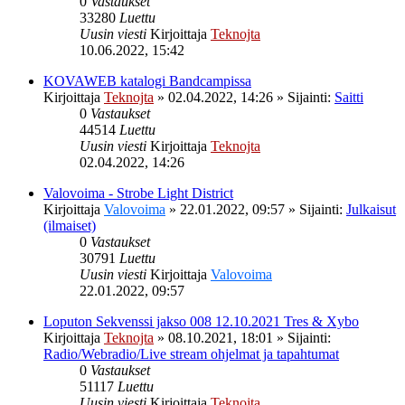
0
Vastaukset
33280
Luettu
Uusin viesti
Kirjoittaja
Teknojta
10.06.2022, 15:42
KOVAWEB katalogi Bandcampissa
Kirjoittaja
Teknojta
»
02.04.2022, 14:26
» Sijainti:
Saitti
0
Vastaukset
44514
Luettu
Uusin viesti
Kirjoittaja
Teknojta
02.04.2022, 14:26
Valovoima - Strobe Light District
Kirjoittaja
Valovoima
»
22.01.2022, 09:57
» Sijainti:
Julkaisut
(ilmaiset)
0
Vastaukset
30791
Luettu
Uusin viesti
Kirjoittaja
Valovoima
22.01.2022, 09:57
Loputon Sekvenssi jakso 008 12.10.2021 Tres & Xybo
Kirjoittaja
Teknojta
»
08.10.2021, 18:01
» Sijainti:
Radio/Webradio/Live stream ohjelmat ja tapahtumat
0
Vastaukset
51117
Luettu
Uusin viesti
Kirjoittaja
Teknojta