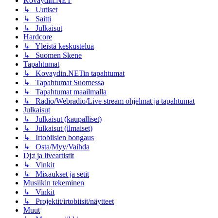
Kovaydin.NET
↳ Uutiset
↳ Saitti
↳ Julkaisut
Hardcore
↳ Yleistä keskustelua
↳ Suomen Skene
Tapahtumat
↳ Kovaydin.NETin tapahtumat
↳ Tapahtumat Suomessa
↳ Tapahtumat maailmalla
↳ Radio/Webradio/Live stream ohjelmat ja tapahtumat
Julkaisut
↳ Julkaisut (kaupalliset)
↳ Julkaisut (ilmaiset)
↳ Irtobiisien bongaus
↳ Osta/Myy/Vaihda
Dj:t ja liveartistit
↳ Vinkit
↳ Mixaukset ja setit
Musiikin tekeminen
↳ Vinkit
↳ Projektit/irtobiisit/näytteet
Muut