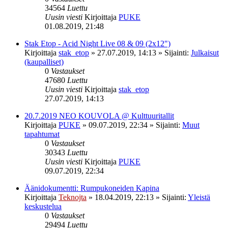
34564
Luettu
Uusin viesti
Kirjoittaja
PUKE
01.08.2019, 21:48
Stak Etop - Acid Night Live 08 & 09 (2x12")
Kirjoittaja
stak_etop
»
27.07.2019, 14:13
» Sijainti:
Julkaisut
(kaupalliset)
0
Vastaukset
47680
Luettu
Uusin viesti
Kirjoittaja
stak_etop
27.07.2019, 14:13
20.7.2019 NEO KOUVOLA @ Kulttuuritallit
Kirjoittaja
PUKE
»
09.07.2019, 22:34
» Sijainti:
Muut
tapahtumat
0
Vastaukset
30343
Luettu
Uusin viesti
Kirjoittaja
PUKE
09.07.2019, 22:34
Äänidokumentti: Rumpukoneiden Kapina
Kirjoittaja
Teknojta
»
18.04.2019, 22:13
» Sijainti:
Yleistä
keskustelua
0
Vastaukset
29494
Luettu