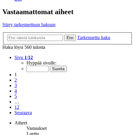
Vastaamattomat aiheet
Siirry tarkennettuun hakuun
Tarkennettu haku
Etsi
Haku löysi 560 tulosta
Sivu
1
/
12
Hyppää sivulle:
1
2
3
4
5
…
12
Seuraava
Aiheet
Vastaukset
Luettu