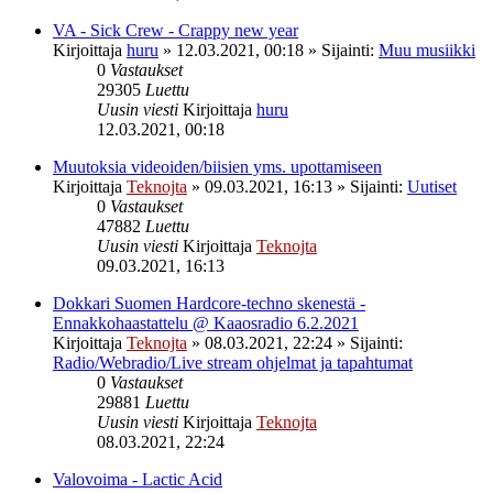
VA - Sick Crew - Crappy new year
Kirjoittaja
huru
»
12.03.2021, 00:18
» Sijainti:
Muu musiikki
0
Vastaukset
29305
Luettu
Uusin viesti
Kirjoittaja
huru
12.03.2021, 00:18
Muutoksia videoiden/biisien yms. upottamiseen
Kirjoittaja
Teknojta
»
09.03.2021, 16:13
» Sijainti:
Uutiset
0
Vastaukset
47882
Luettu
Uusin viesti
Kirjoittaja
Teknojta
09.03.2021, 16:13
Dokkari Suomen Hardcore-techno skenestä -
Ennakkohaastattelu @ Kaaosradio 6.2.2021
Kirjoittaja
Teknojta
»
08.03.2021, 22:24
» Sijainti:
Radio/Webradio/Live stream ohjelmat ja tapahtumat
0
Vastaukset
29881
Luettu
Uusin viesti
Kirjoittaja
Teknojta
08.03.2021, 22:24
Valovoima - Lactic Acid