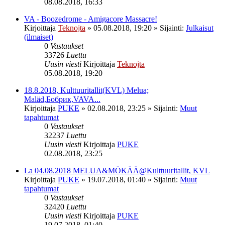
08.08.2018, 16:33
VA - Boozedrome - Amigacore Massacre!
Kirjoittaja
Teknojta
»
05.08.2018, 19:20
» Sijainti:
Julkaisut
(ilmaiset)
0
Vastaukset
33726
Luettu
Uusin viesti
Kirjoittaja
Teknojta
05.08.2018, 19:20
18.8.2018, Kulttuuritallit(KVL) Melua;
Maläd,Бобрик,VAVA...
Kirjoittaja
PUKE
»
02.08.2018, 23:25
» Sijainti:
Muut
tapahtumat
0
Vastaukset
32237
Luettu
Uusin viesti
Kirjoittaja
PUKE
02.08.2018, 23:25
La 04.08.2018 MELUA&MÖKÄÄ@Kulttuuritallit, KVL
Kirjoittaja
PUKE
»
19.07.2018, 01:40
» Sijainti:
Muut
tapahtumat
0
Vastaukset
32420
Luettu
Uusin viesti
Kirjoittaja
PUKE
19.07.2018, 01:40