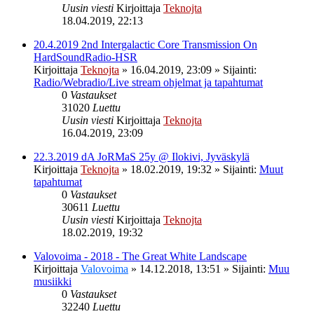
Uusin viesti
Kirjoittaja
Teknojta
18.04.2019, 22:13
20.4.2019 2nd Intergalactic Core Transmission On
HardSoundRadio-HSR
Kirjoittaja
Teknojta
»
16.04.2019, 23:09
» Sijainti:
Radio/Webradio/Live stream ohjelmat ja tapahtumat
0
Vastaukset
31020
Luettu
Uusin viesti
Kirjoittaja
Teknojta
16.04.2019, 23:09
22.3.2019 dA JoRMaS 25y @ Ilokivi, Jyväskylä
Kirjoittaja
Teknojta
»
18.02.2019, 19:32
» Sijainti:
Muut
tapahtumat
0
Vastaukset
30611
Luettu
Uusin viesti
Kirjoittaja
Teknojta
18.02.2019, 19:32
Valovoima - 2018 - The Great White Landscape
Kirjoittaja
Valovoima
»
14.12.2018, 13:51
» Sijainti:
Muu
musiikki
0
Vastaukset
32240
Luettu