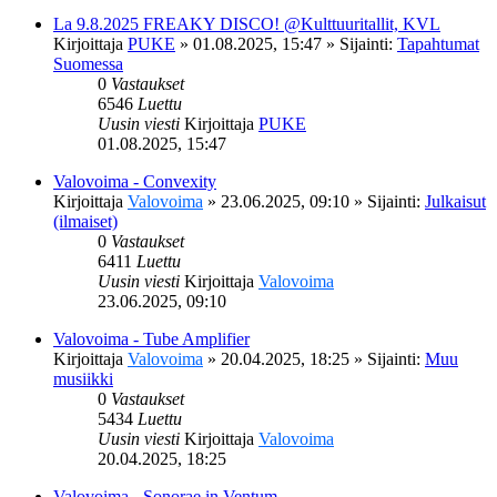
La 9.8.2025 FREAKY DISCO! @Kulttuuritallit, KVL
Kirjoittaja
PUKE
»
01.08.2025, 15:47
» Sijainti:
Tapahtumat
Suomessa
0
Vastaukset
6546
Luettu
Uusin viesti
Kirjoittaja
PUKE
01.08.2025, 15:47
Valovoima - Convexity
Kirjoittaja
Valovoima
»
23.06.2025, 09:10
» Sijainti:
Julkaisut
(ilmaiset)
0
Vastaukset
6411
Luettu
Uusin viesti
Kirjoittaja
Valovoima
23.06.2025, 09:10
Valovoima - Tube Amplifier
Kirjoittaja
Valovoima
»
20.04.2025, 18:25
» Sijainti:
Muu
musiikki
0
Vastaukset
5434
Luettu
Uusin viesti
Kirjoittaja
Valovoima
20.04.2025, 18:25
Valovoima - Sonorae in Ventum