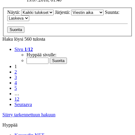
Näytä:
Järjestä:
Suunta:
Haku löysi 560 tulosta
Sivu
1
/
12
Hyppää sivulle:
1
2
3
4
5
…
12
Seuraava
Siirry tarkennettuun hakuun
Hyppää