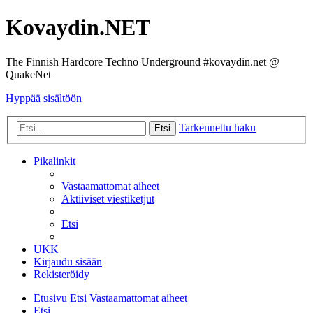
Kovaydin.NET
The Finnish Hardcore Techno Underground #kovaydin.net @
QuakeNet
Hyppää sisältöön
Tarkennettu haku
Etsi
Pikalinkit
Vastaamattomat aiheet
Aktiiviset viestiketjut
Etsi
UKK
Kirjaudu sisään
Rekisteröidy
Etusivu
Etsi
Vastaamattomat aiheet
Etsi