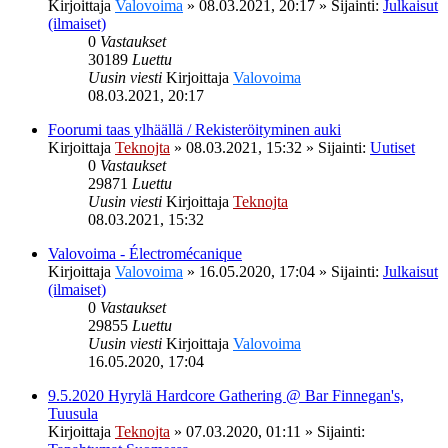
Kirjoittaja
Valovoima
»
08.03.2021, 20:17
» Sijainti:
Julkaisut
(ilmaiset)
0
Vastaukset
30189
Luettu
Uusin viesti
Kirjoittaja
Valovoima
08.03.2021, 20:17
Foorumi taas ylhäällä / Rekisteröityminen auki
Kirjoittaja
Teknojta
»
08.03.2021, 15:32
» Sijainti:
Uutiset
0
Vastaukset
29871
Luettu
Uusin viesti
Kirjoittaja
Teknojta
08.03.2021, 15:32
Valovoima - Électromécanique
Kirjoittaja
Valovoima
»
16.05.2020, 17:04
» Sijainti:
Julkaisut
(ilmaiset)
0
Vastaukset
29855
Luettu
Uusin viesti
Kirjoittaja
Valovoima
16.05.2020, 17:04
9.5.2020 Hyrylä Hardcore Gathering @ Bar Finnegan's,
Tuusula
Kirjoittaja
Teknojta
»
07.03.2020, 01:11
» Sijainti: