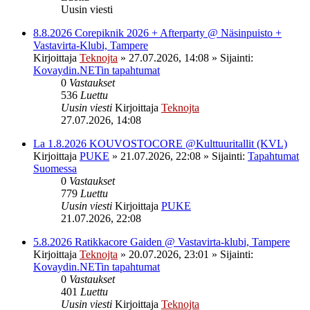
Uusin viesti
8.8.2026 Corepiknik 2026 + Afterparty @ Näsinpuisto +
Vastavirta-Klubi, Tampere
Kirjoittaja
Teknojta
»
27.07.2026, 14:08
» Sijainti:
Kovaydin.NETin tapahtumat
0
Vastaukset
536
Luettu
Uusin viesti
Kirjoittaja
Teknojta
27.07.2026, 14:08
La 1.8.2026 KOUVOSTOCORE @Kulttuuritallit (KVL)
Kirjoittaja
PUKE
»
21.07.2026, 22:08
» Sijainti:
Tapahtumat
Suomessa
0
Vastaukset
779
Luettu
Uusin viesti
Kirjoittaja
PUKE
21.07.2026, 22:08
5.8.2026 Ratikkacore Gaiden @ Vastavirta-klubi, Tampere
Kirjoittaja
Teknojta
»
20.07.2026, 23:01
» Sijainti:
Kovaydin.NETin tapahtumat
0
Vastaukset
401
Luettu
Uusin viesti
Kirjoittaja
Teknojta