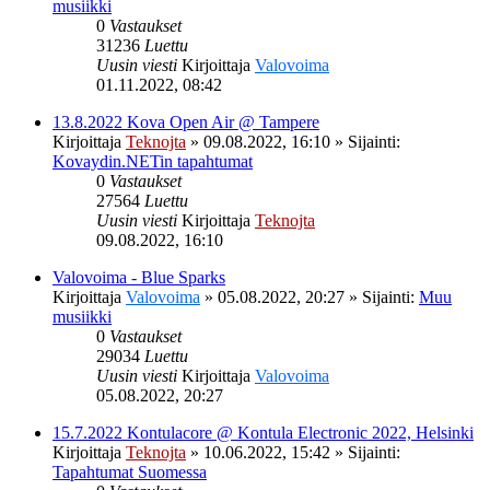
musiikki
0
Vastaukset
31236
Luettu
Uusin viesti
Kirjoittaja
Valovoima
01.11.2022, 08:42
13.8.2022 Kova Open Air @ Tampere
Kirjoittaja
Teknojta
»
09.08.2022, 16:10
» Sijainti:
Kovaydin.NETin tapahtumat
0
Vastaukset
27564
Luettu
Uusin viesti
Kirjoittaja
Teknojta
09.08.2022, 16:10
Valovoima - Blue Sparks
Kirjoittaja
Valovoima
»
05.08.2022, 20:27
» Sijainti:
Muu
musiikki
0
Vastaukset
29034
Luettu
Uusin viesti
Kirjoittaja
Valovoima
05.08.2022, 20:27
15.7.2022 Kontulacore @ Kontula Electronic 2022, Helsinki
Kirjoittaja
Teknojta
»
10.06.2022, 15:42
» Sijainti:
Tapahtumat Suomessa