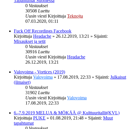
Tapahtumat Suomessa
0
Vastaukset
30508
Luettu
Uusin viesti
Kirjoittaja
Teknojta
07.03.2020, 01:11
Fuck Off Recordings Facebook
Kirjoittaja
Headache
»
26.12.2019, 13:21
» Sijainti:
Mixaukset ja setit
0
Vastaukset
30916
Luettu
Uusin viesti
Kirjoittaja
Headache
26.12.2019, 13:21
Valovoima - Vortices (2019)
Kirjoittaja
Valovoima
»
17.08.2019, 22:33
» Sijainti:
Julkaisut
(ilmaiset)
0
Vastaukset
31902
Luettu
Uusin viesti
Kirjoittaja
Valovoima
17.08.2019, 22:33
6.-7.9.2019 MELUA & MÖKÄÄ @ Kulttuuritallit(KVL)
Kirjoittaja
PUKE
»
01.08.2019, 21:48
» Sijainti:
Muut
tapahtumat
0
Vastaukset