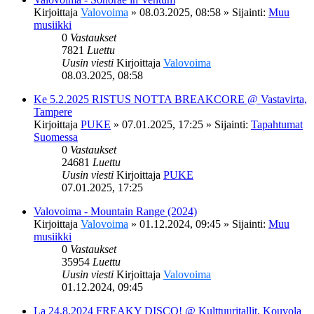
Kirjoittaja
Valovoima
»
08.03.2025, 08:58
» Sijainti:
Muu
musiikki
0
Vastaukset
7821
Luettu
Uusin viesti
Kirjoittaja
Valovoima
08.03.2025, 08:58
Ke 5.2.2025 RISTUS NOTTA BREAKCORE @ Vastavirta,
Tampere
Kirjoittaja
PUKE
»
07.01.2025, 17:25
» Sijainti:
Tapahtumat
Suomessa
0
Vastaukset
24681
Luettu
Uusin viesti
Kirjoittaja
PUKE
07.01.2025, 17:25
Valovoima - Mountain Range (2024)
Kirjoittaja
Valovoima
»
01.12.2024, 09:45
» Sijainti:
Muu
musiikki
0
Vastaukset
35954
Luettu
Uusin viesti
Kirjoittaja
Valovoima
01.12.2024, 09:45
La 24.8.2024 FREAKY DISCO! @ Kulttuuritallit, Kouvola