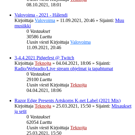
08.10.2021, 18:01
Valovoima - 2021 - Hálendi
Kirjoittaja
Valovoima
»
11.09.2021, 20:46
» Sijainti:
Muu
musiikki
0
Vastaukset
30586
Luettu
Uusin viesti
Kirjoittaja
Valovoima
11.09.2021, 20:46
3-4.4.2021 Pidgefest @ Twitch
Kirjoittaja
Teknojta
»
04.04.2021, 18:06
» Sijainti:
Radio/Webradio/Live stream ohjelmat ja tapahtumat
0
Vastaukset
29100
Luettu
Uusin viesti
Kirjoittaja
Teknojta
04.04.2021, 18:06
Razor Edge Presents Artskorps K-net Label (2021 Mix)
Kirjoittaja
Teknojta
»
25.03.2021, 15:50
» Sijainti:
Mixaukset
ja setit
0
Vastaukset
62054
Luettu
Uusin viesti
Kirjoittaja
Teknojta
25.03.2021, 15:50