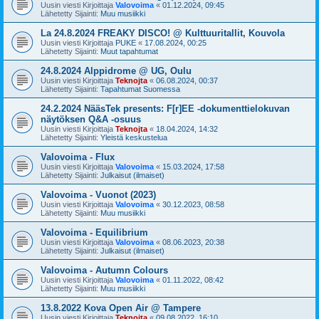
Uusin viesti Kirjoittaja
Valovoima
«
01.12.2024, 09:45
Lähetetty Sijainti:
Muu musiikki
La 24.8.2024 FREAKY DISCO! @ Kulttuuritallit, Kouvola
Uusin viesti Kirjoittaja
PUKE
«
17.08.2024, 00:25
Lähetetty Sijainti:
Muut tapahtumat
24.8.2024 Alppidrome @ UG, Oulu
Uusin viesti Kirjoittaja
Teknojta
«
06.08.2024, 00:37
Lähetetty Sijainti:
Tapahtumat Suomessa
24.2.2024 NääsTek presents: F[r]EE -dokumenttielokuvan
näytöksen Q&A -osuus
Uusin viesti Kirjoittaja
Teknojta
«
18.04.2024, 14:32
Lähetetty Sijainti:
Yleistä keskustelua
Valovoima - Flux
Uusin viesti Kirjoittaja
Valovoima
«
15.03.2024, 17:58
Lähetetty Sijainti:
Julkaisut (ilmaiset)
Valovoima - Vuonot (2023)
Uusin viesti Kirjoittaja
Valovoima
«
30.12.2023, 08:58
Lähetetty Sijainti:
Muu musiikki
Valovoima - Equilibrium
Uusin viesti Kirjoittaja
Valovoima
«
08.06.2023, 20:38
Lähetetty Sijainti:
Julkaisut (ilmaiset)
Valovoima - Autumn Colours
Uusin viesti Kirjoittaja
Valovoima
«
01.11.2022, 08:42
Lähetetty Sijainti:
Muu musiikki
13.8.2022 Kova Open Air @ Tampere
Uusin viesti Kirjoittaja
Teknojta
«
09.08.2022, 16:10