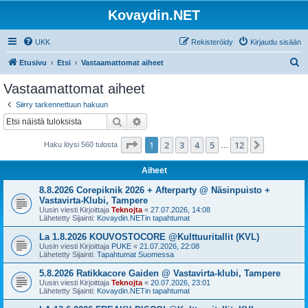
Kovaydin.NET
UKK
Rekisteröidy
Kirjaudu sisään
E
Etusivu
Etsi
Vastaamattomat aiheet
t
Vastaamattomat aiheet
s
Siirry tarkennettuun hakuun
i
Etsi
Tarkennettu haku
Sivu
1
/
12
1
2
3
4
5
12
Seuraava
Haku löysi 560 tulosta
…
Aiheet
8.8.2026 Corepiknik 2026 + Afterparty @ Näsinpuisto +
Vastavirta-Klubi, Tampere
Uusin viesti Kirjoittaja
Teknojta
«
27.07.2026, 14:08
Lähetetty Sijainti:
Kovaydin.NETin tapahtumat
La 1.8.2026 KOUVOSTOCORE @Kulttuuritallit (KVL)
Uusin viesti Kirjoittaja
PUKE
«
21.07.2026, 22:08
Lähetetty Sijainti:
Tapahtumat Suomessa
5.8.2026 Ratikkacore Gaiden @ Vastavirta-klubi, Tampere
Uusin viesti Kirjoittaja
Teknojta
«
20.07.2026, 23:01
Lähetetty Sijainti:
Kovaydin.NETin tapahtumat