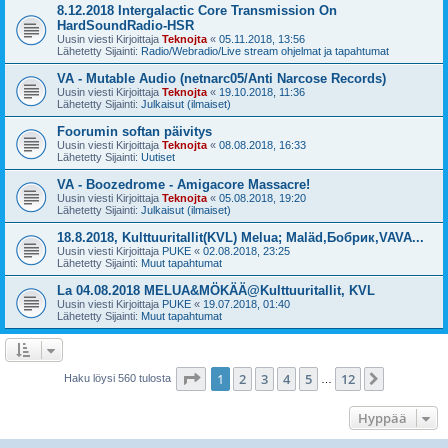
8.12.2018 Intergalactic Core Transmission On
HardSoundRadio-HSR
Uusin viesti Kirjoittaja
Teknojta
«
05.11.2018, 13:56
Lähetetty Sijainti:
Radio/Webradio/Live stream ohjelmat ja tapahtumat
VA - Mutable Audio (netnarc05/Anti Narcose Records)
Uusin viesti Kirjoittaja
Teknojta
«
19.10.2018, 11:36
Lähetetty Sijainti:
Julkaisut (ilmaiset)
Foorumin softan päivitys
Uusin viesti Kirjoittaja
Teknojta
«
08.08.2018, 16:33
Lähetetty Sijainti:
Uutiset
VA - Boozedrome - Amigacore Massacre!
Uusin viesti Kirjoittaja
Teknojta
«
05.08.2018, 19:20
Lähetetty Sijainti:
Julkaisut (ilmaiset)
18.8.2018, Kulttuuritallit(KVL) Melua; Maläd,Бобрик,VAVA...
Uusin viesti Kirjoittaja
PUKE
«
02.08.2018, 23:25
Lähetetty Sijainti:
Muut tapahtumat
La 04.08.2018 MELUA&MÖKÄÄ@Kulttuuritallit, KVL
Uusin viesti Kirjoittaja
PUKE
«
19.07.2018, 01:40
Lähetetty Sijainti:
Muut tapahtumat
Sivu
1
/
12
1
2
3
4
5
12
Seuraava
Haku löysi 560 tulosta
…
Hyppää