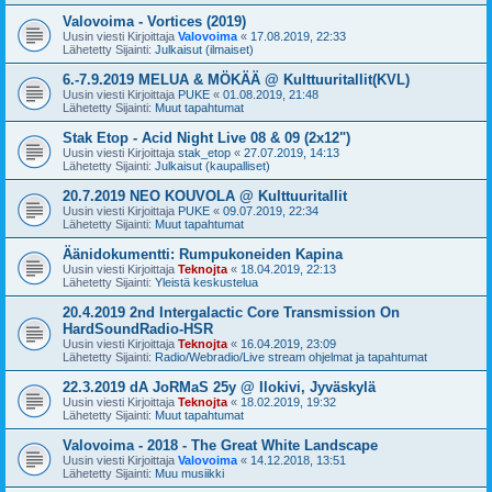
Valovoima - Vortices (2019)
Uusin viesti Kirjoittaja
Valovoima
«
17.08.2019, 22:33
Lähetetty Sijainti:
Julkaisut (ilmaiset)
6.-7.9.2019 MELUA & MÖKÄÄ @ Kulttuuritallit(KVL)
Uusin viesti Kirjoittaja
PUKE
«
01.08.2019, 21:48
Lähetetty Sijainti:
Muut tapahtumat
Stak Etop - Acid Night Live 08 & 09 (2x12")
Uusin viesti Kirjoittaja
stak_etop
«
27.07.2019, 14:13
Lähetetty Sijainti:
Julkaisut (kaupalliset)
20.7.2019 NEO KOUVOLA @ Kulttuuritallit
Uusin viesti Kirjoittaja
PUKE
«
09.07.2019, 22:34
Lähetetty Sijainti:
Muut tapahtumat
Äänidokumentti: Rumpukoneiden Kapina
Uusin viesti Kirjoittaja
Teknojta
«
18.04.2019, 22:13
Lähetetty Sijainti:
Yleistä keskustelua
20.4.2019 2nd Intergalactic Core Transmission On
HardSoundRadio-HSR
Uusin viesti Kirjoittaja
Teknojta
«
16.04.2019, 23:09
Lähetetty Sijainti:
Radio/Webradio/Live stream ohjelmat ja tapahtumat
22.3.2019 dA JoRMaS 25y @ Ilokivi, Jyväskylä
Uusin viesti Kirjoittaja
Teknojta
«
18.02.2019, 19:32
Lähetetty Sijainti:
Muut tapahtumat
Valovoima - 2018 - The Great White Landscape
Uusin viesti Kirjoittaja
Valovoima
«
14.12.2018, 13:51
Lähetetty Sijainti:
Muu musiikki