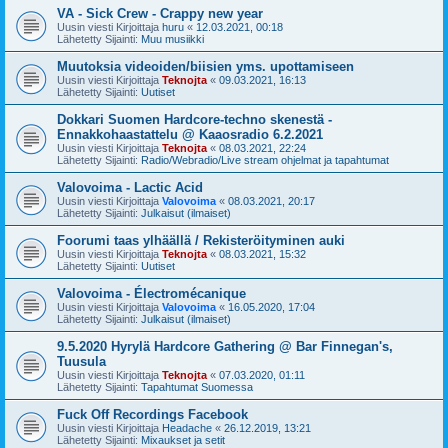
VA - Sick Crew - Crappy new year
Uusin viesti Kirjoittaja
huru
«
12.03.2021, 00:18
Lähetetty Sijainti:
Muu musiikki
Muutoksia videoiden/biisien yms. upottamiseen
Uusin viesti Kirjoittaja
Teknojta
«
09.03.2021, 16:13
Lähetetty Sijainti:
Uutiset
Dokkari Suomen Hardcore-techno skenestä -
Ennakkohaastattelu @ Kaaosradio 6.2.2021
Uusin viesti Kirjoittaja
Teknojta
«
08.03.2021, 22:24
Lähetetty Sijainti:
Radio/Webradio/Live stream ohjelmat ja tapahtumat
Valovoima - Lactic Acid
Uusin viesti Kirjoittaja
Valovoima
«
08.03.2021, 20:17
Lähetetty Sijainti:
Julkaisut (ilmaiset)
Foorumi taas ylhäällä / Rekisteröityminen auki
Uusin viesti Kirjoittaja
Teknojta
«
08.03.2021, 15:32
Lähetetty Sijainti:
Uutiset
Valovoima - Électromécanique
Uusin viesti Kirjoittaja
Valovoima
«
16.05.2020, 17:04
Lähetetty Sijainti:
Julkaisut (ilmaiset)
9.5.2020 Hyrylä Hardcore Gathering @ Bar Finnegan's,
Tuusula
Uusin viesti Kirjoittaja
Teknojta
«
07.03.2020, 01:11
Lähetetty Sijainti:
Tapahtumat Suomessa
Fuck Off Recordings Facebook
Uusin viesti Kirjoittaja
Headache
«
26.12.2019, 13:21
Lähetetty Sijainti:
Mixaukset ja setit