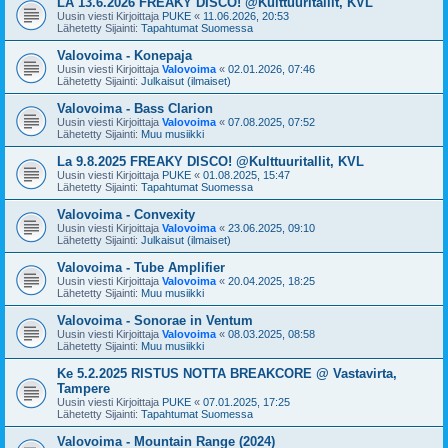
LA 13.6.2026 FREAKY DISCO! @Kulttuuritallit, KVL
Uusin viesti Kirjoittaja
PUKE
«
11.06.2026, 20:53
Lähetetty Sijainti:
Tapahtumat Suomessa
Valovoima - Konepaja
Uusin viesti Kirjoittaja
Valovoima
«
02.01.2026, 07:46
Lähetetty Sijainti:
Julkaisut (ilmaiset)
Valovoima - Bass Clarion
Uusin viesti Kirjoittaja
Valovoima
«
07.08.2025, 07:52
Lähetetty Sijainti:
Muu musiikki
La 9.8.2025 FREAKY DISCO! @Kulttuuritallit, KVL
Uusin viesti Kirjoittaja
PUKE
«
01.08.2025, 15:47
Lähetetty Sijainti:
Tapahtumat Suomessa
Valovoima - Convexity
Uusin viesti Kirjoittaja
Valovoima
«
23.06.2025, 09:10
Lähetetty Sijainti:
Julkaisut (ilmaiset)
Valovoima - Tube Amplifier
Uusin viesti Kirjoittaja
Valovoima
«
20.04.2025, 18:25
Lähetetty Sijainti:
Muu musiikki
Valovoima - Sonorae in Ventum
Uusin viesti Kirjoittaja
Valovoima
«
08.03.2025, 08:58
Lähetetty Sijainti:
Muu musiikki
Ke 5.2.2025 RISTUS NOTTA BREAKCORE @ Vastavirta,
Tampere
Uusin viesti Kirjoittaja
PUKE
«
07.01.2025, 17:25
Lähetetty Sijainti:
Tapahtumat Suomessa
Valovoima - Mountain Range (2024)