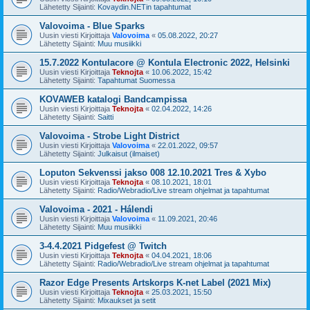
Lähetetty Sijainti:
Kovaydin.NETin tapahtumat
Valovoima - Blue Sparks
Uusin viesti Kirjoittaja
Valovoima
«
05.08.2022, 20:27
Lähetetty Sijainti:
Muu musiikki
15.7.2022 Kontulacore @ Kontula Electronic 2022, Helsinki
Uusin viesti Kirjoittaja
Teknojta
«
10.06.2022, 15:42
Lähetetty Sijainti:
Tapahtumat Suomessa
KOVAWEB katalogi Bandcampissa
Uusin viesti Kirjoittaja
Teknojta
«
02.04.2022, 14:26
Lähetetty Sijainti:
Saitti
Valovoima - Strobe Light District
Uusin viesti Kirjoittaja
Valovoima
«
22.01.2022, 09:57
Lähetetty Sijainti:
Julkaisut (ilmaiset)
Loputon Sekvenssi jakso 008 12.10.2021 Tres & Xybo
Uusin viesti Kirjoittaja
Teknojta
«
08.10.2021, 18:01
Lähetetty Sijainti:
Radio/Webradio/Live stream ohjelmat ja tapahtumat
Valovoima - 2021 - Hálendi
Uusin viesti Kirjoittaja
Valovoima
«
11.09.2021, 20:46
Lähetetty Sijainti:
Muu musiikki
3-4.4.2021 Pidgefest @ Twitch
Uusin viesti Kirjoittaja
Teknojta
«
04.04.2021, 18:06
Lähetetty Sijainti:
Radio/Webradio/Live stream ohjelmat ja tapahtumat
Razor Edge Presents Artskorps K-net Label (2021 Mix)
Uusin viesti Kirjoittaja
Teknojta
«
25.03.2021, 15:50
Lähetetty Sijainti:
Mixaukset ja setit