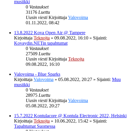
musiikki
0
Vastaukset
31176
Luettu
Uusin viesti
Kirjoittaja
Valovoima
01.11.2022, 08:42
13.8.2022 Kova Open Air @ Tampere
Kirjoittaja
Teknojta
»
09.08.2022, 16:10
» Sijainti:
Kovaydin.NETin tapahtumat
0
Vastaukset
27509
Luettu
Uusin viesti
Kirjoittaja
Teknojta
09.08.2022, 16:10
Valovoima - Blue Sparks
Kirjoittaja
Valovoima
»
05.08.2022, 20:27
» Sijainti:
Muu
musiikki
0
Vastaukset
28975
Luettu
Uusin viesti
Kirjoittaja
Valovoima
05.08.2022, 20:27
15.7.2022 Kontulacore @ Kontula Electronic 2022, Helsinki
Kirjoittaja
Teknojta
»
10.06.2022, 15:42
» Sijainti:
Tapahtumat Suomessa