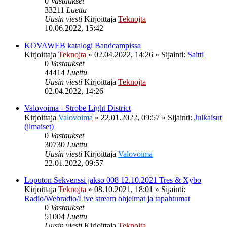
0
Vastaukset
33211
Luettu
Uusin viesti
Kirjoittaja
Teknojta
10.06.2022, 15:42
KOVAWEB katalogi Bandcampissa
Kirjoittaja
Teknojta
»
02.04.2022, 14:26
» Sijainti:
Saitti
0
Vastaukset
44414
Luettu
Uusin viesti
Kirjoittaja
Teknojta
02.04.2022, 14:26
Valovoima - Strobe Light District
Kirjoittaja
Valovoima
»
22.01.2022, 09:57
» Sijainti:
Julkaisut
(ilmaiset)
0
Vastaukset
30730
Luettu
Uusin viesti
Kirjoittaja
Valovoima
22.01.2022, 09:57
Loputon Sekvenssi jakso 008 12.10.2021 Tres & Xybo
Kirjoittaja
Teknojta
»
08.10.2021, 18:01
» Sijainti:
Radio/Webradio/Live stream ohjelmat ja tapahtumat
0
Vastaukset
51004
Luettu
Uusin viesti
Kirjoittaja
Teknojta