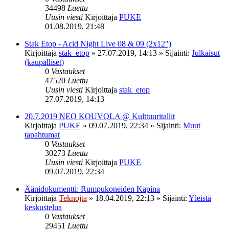
34498
Luettu
Uusin viesti
Kirjoittaja
PUKE
01.08.2019, 21:48
Stak Etop - Acid Night Live 08 & 09 (2x12")
Kirjoittaja
stak_etop
»
27.07.2019, 14:13
» Sijainti:
Julkaisut
(kaupalliset)
0
Vastaukset
47520
Luettu
Uusin viesti
Kirjoittaja
stak_etop
27.07.2019, 14:13
20.7.2019 NEO KOUVOLA @ Kulttuuritallit
Kirjoittaja
PUKE
»
09.07.2019, 22:34
» Sijainti:
Muut
tapahtumat
0
Vastaukset
30273
Luettu
Uusin viesti
Kirjoittaja
PUKE
09.07.2019, 22:34
Äänidokumentti: Rumpukoneiden Kapina
Kirjoittaja
Teknojta
»
18.04.2019, 22:13
» Sijainti:
Yleistä
keskustelua
0
Vastaukset
29451
Luettu