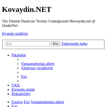
Kovaydin.NET
The Finnish Hardcore Techno Underground #kovaydin.net @
QuakeNet
Hyppää sisältöön
Tarkennettu haku
Etsi
Pikalinkit
Vastaamattomat aiheet
Aktiiviset viestiketjut
Etsi
UKK
Kirjaudu sisään
Rekisteröidy
Etusivu
Etsi
Vastaamattomat aiheet
Etsi