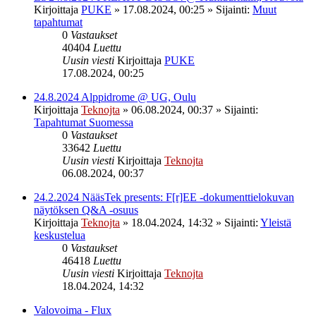
Kirjoittaja
PUKE
»
17.08.2024, 00:25
» Sijainti:
Muut
tapahtumat
0
Vastaukset
40404
Luettu
Uusin viesti
Kirjoittaja
PUKE
17.08.2024, 00:25
24.8.2024 Alppidrome @ UG, Oulu
Kirjoittaja
Teknojta
»
06.08.2024, 00:37
» Sijainti:
Tapahtumat Suomessa
0
Vastaukset
33642
Luettu
Uusin viesti
Kirjoittaja
Teknojta
06.08.2024, 00:37
24.2.2024 NääsTek presents: F[r]EE -dokumenttielokuvan
näytöksen Q&A -osuus
Kirjoittaja
Teknojta
»
18.04.2024, 14:32
» Sijainti:
Yleistä
keskustelua
0
Vastaukset
46418
Luettu
Uusin viesti
Kirjoittaja
Teknojta
18.04.2024, 14:32
Valovoima - Flux