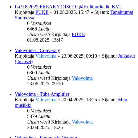
La 9.8.2025 FREAKY DISCO! @Kulttuuritallit, KVL
Kirjoittaja
PUKE
»
01.08.2025, 15:47
» Sijainti:
Tapahtumat
Suomessa
0
Vastaukset
6466
Luettu
Uusin viesti
Kirjoittaja
PUKE
01.08.2025, 15:47
Valovoima - Convexity
Kirjoittaja
Valovoima
»
23.06.2025, 09:10
» Sijainti:
Julkaisut
(ilmaiset)
0
Vastaukset
6360
Luettu
Uusin viesti
Kirjoittaja
Valovoima
23.06.2025, 09:10
Valovoima - Tube Amplifier
Kirjoittaja
Valovoima
»
20.04.2025, 18:25
» Sijainti:
Muu
musiikki
0
Vastaukset
5379
Luettu
Uusin viesti
Kirjoittaja
Valovoima
20.04.2025, 18:25
Valovoima - Sonorae in Ventum