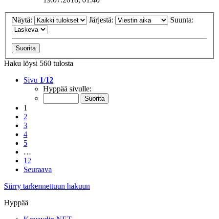
Näytä:
Järjestä:
Suunta:
Haku löysi 560 tulosta
Sivu
1
/
12
Hyppää sivulle:
1
2
3
4
5
…
12
Seuraava
Siirry tarkennettuun hakuun
Hyppää