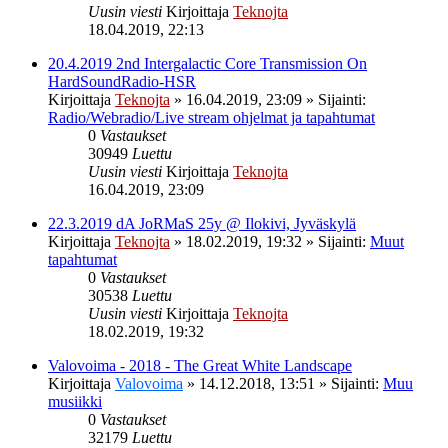
Uusin viesti
Kirjoittaja
Teknojta
18.04.2019, 22:13
20.4.2019 2nd Intergalactic Core Transmission On
HardSoundRadio-HSR
Kirjoittaja
Teknojta
»
16.04.2019, 23:09
» Sijainti:
Radio/Webradio/Live stream ohjelmat ja tapahtumat
0
Vastaukset
30949
Luettu
Uusin viesti
Kirjoittaja
Teknojta
16.04.2019, 23:09
22.3.2019 dA JoRMaS 25y @ Ilokivi, Jyväskylä
Kirjoittaja
Teknojta
»
18.02.2019, 19:32
» Sijainti:
Muut
tapahtumat
0
Vastaukset
30538
Luettu
Uusin viesti
Kirjoittaja
Teknojta
18.02.2019, 19:32
Valovoima - 2018 - The Great White Landscape
Kirjoittaja
Valovoima
»
14.12.2018, 13:51
» Sijainti:
Muu
musiikki
0
Vastaukset
32179
Luettu