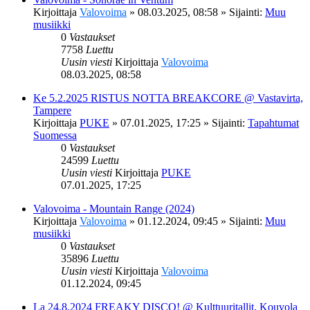
Kirjoittaja
Valovoima
»
08.03.2025, 08:58
» Sijainti:
Muu
musiikki
0
Vastaukset
7758
Luettu
Uusin viesti
Kirjoittaja
Valovoima
08.03.2025, 08:58
Ke 5.2.2025 RISTUS NOTTA BREAKCORE @ Vastavirta,
Tampere
Kirjoittaja
PUKE
»
07.01.2025, 17:25
» Sijainti:
Tapahtumat
Suomessa
0
Vastaukset
24599
Luettu
Uusin viesti
Kirjoittaja
PUKE
07.01.2025, 17:25
Valovoima - Mountain Range (2024)
Kirjoittaja
Valovoima
»
01.12.2024, 09:45
» Sijainti:
Muu
musiikki
0
Vastaukset
35896
Luettu
Uusin viesti
Kirjoittaja
Valovoima
01.12.2024, 09:45
La 24.8.2024 FREAKY DISCO! @ Kulttuuritallit, Kouvola