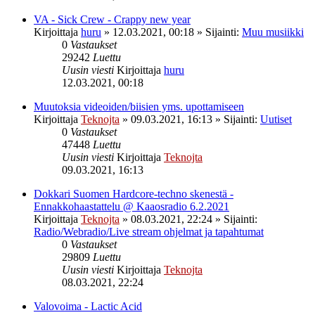
VA - Sick Crew - Crappy new year
Kirjoittaja
huru
»
12.03.2021, 00:18
» Sijainti:
Muu musiikki
0
Vastaukset
29242
Luettu
Uusin viesti
Kirjoittaja
huru
12.03.2021, 00:18
Muutoksia videoiden/biisien yms. upottamiseen
Kirjoittaja
Teknojta
»
09.03.2021, 16:13
» Sijainti:
Uutiset
0
Vastaukset
47448
Luettu
Uusin viesti
Kirjoittaja
Teknojta
09.03.2021, 16:13
Dokkari Suomen Hardcore-techno skenestä -
Ennakkohaastattelu @ Kaaosradio 6.2.2021
Kirjoittaja
Teknojta
»
08.03.2021, 22:24
» Sijainti:
Radio/Webradio/Live stream ohjelmat ja tapahtumat
0
Vastaukset
29809
Luettu
Uusin viesti
Kirjoittaja
Teknojta
08.03.2021, 22:24
Valovoima - Lactic Acid