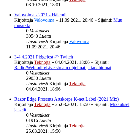
08.10.2021, 18:01
Valovoima - 2021 - Hálendi
Kirjoittaja
Valovoima
»
11.09.2021, 20:46
» Sijainti:
Muu
musiikki
0
Vastaukset
30540
Luettu
Uusin viesti
Kirjoittaja
Valovoima
11.09.2021, 20:46
3-4.4.2021 Pidgefest @ Twitch
Kirjoittaja
Teknojta
»
04.04.2021, 18:06
» Sijainti:
Radio/Webradio/Live stream ohjelmat ja tapahtumat
0
Vastaukset
29030
Luettu
Uusin viesti
Kirjoittaja
Teknojta
04.04.2021, 18:06
Razor Edge Presents Artskorps K-net Label (2021 Mix)
Kirjoittaja
Teknojta
»
25.03.2021, 15:50
» Sijainti:
Mixaukset
ja setit
0
Vastaukset
61916
Luettu
Uusin viesti
Kirjoittaja
Teknojta
25.03.2021, 15:50