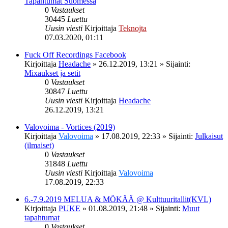
Tapahtumat Suomessa
0
Vastaukset
30445
Luettu
Uusin viesti
Kirjoittaja
Teknojta
07.03.2020, 01:11
Fuck Off Recordings Facebook
Kirjoittaja
Headache
»
26.12.2019, 13:21
» Sijainti:
Mixaukset ja setit
0
Vastaukset
30847
Luettu
Uusin viesti
Kirjoittaja
Headache
26.12.2019, 13:21
Valovoima - Vortices (2019)
Kirjoittaja
Valovoima
»
17.08.2019, 22:33
» Sijainti:
Julkaisut
(ilmaiset)
0
Vastaukset
31848
Luettu
Uusin viesti
Kirjoittaja
Valovoima
17.08.2019, 22:33
6.-7.9.2019 MELUA & MÖKÄÄ @ Kulttuuritallit(KVL)
Kirjoittaja
PUKE
»
01.08.2019, 21:48
» Sijainti:
Muut
tapahtumat
0
Vastaukset