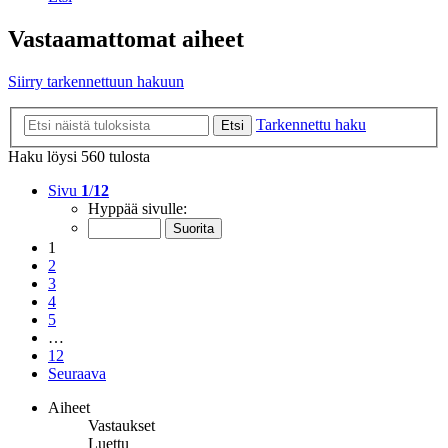
Vastaamattomat aiheet
Siirry tarkennettuun hakuun
Tarkennettu haku
Etsi
Haku löysi 560 tulosta
Sivu
1
/
12
Hyppää sivulle:
1
2
3
4
5
…
12
Seuraava
Aiheet
Vastaukset
Luettu