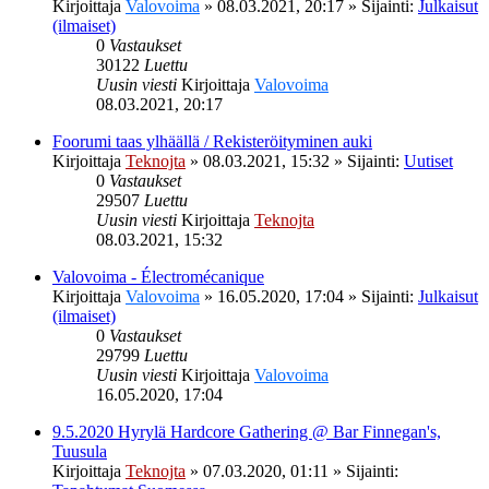
Kirjoittaja
Valovoima
»
08.03.2021, 20:17
» Sijainti:
Julkaisut
(ilmaiset)
0
Vastaukset
30122
Luettu
Uusin viesti
Kirjoittaja
Valovoima
08.03.2021, 20:17
Foorumi taas ylhäällä / Rekisteröityminen auki
Kirjoittaja
Teknojta
»
08.03.2021, 15:32
» Sijainti:
Uutiset
0
Vastaukset
29507
Luettu
Uusin viesti
Kirjoittaja
Teknojta
08.03.2021, 15:32
Valovoima - Électromécanique
Kirjoittaja
Valovoima
»
16.05.2020, 17:04
» Sijainti:
Julkaisut
(ilmaiset)
0
Vastaukset
29799
Luettu
Uusin viesti
Kirjoittaja
Valovoima
16.05.2020, 17:04
9.5.2020 Hyrylä Hardcore Gathering @ Bar Finnegan's,
Tuusula
Kirjoittaja
Teknojta
»
07.03.2020, 01:11
» Sijainti: