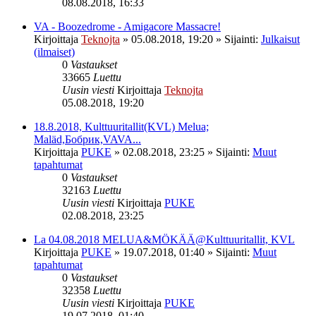
08.08.2018, 16:33
VA - Boozedrome - Amigacore Massacre!
Kirjoittaja
Teknojta
»
05.08.2018, 19:20
» Sijainti:
Julkaisut
(ilmaiset)
0
Vastaukset
33665
Luettu
Uusin viesti
Kirjoittaja
Teknojta
05.08.2018, 19:20
18.8.2018, Kulttuuritallit(KVL) Melua;
Maläd,Бобрик,VAVA...
Kirjoittaja
PUKE
»
02.08.2018, 23:25
» Sijainti:
Muut
tapahtumat
0
Vastaukset
32163
Luettu
Uusin viesti
Kirjoittaja
PUKE
02.08.2018, 23:25
La 04.08.2018 MELUA&MÖKÄÄ@Kulttuuritallit, KVL
Kirjoittaja
PUKE
»
19.07.2018, 01:40
» Sijainti:
Muut
tapahtumat
0
Vastaukset
32358
Luettu
Uusin viesti
Kirjoittaja
PUKE
19.07.2018, 01:40