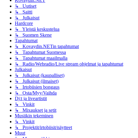
Kovaydin.NET
↳ Uutiset
↳ Saitti
↳ Julkaisut
Hardcore
↳ Yleistä keskustelua
↳ Suomen Skene
Tapahtumat
↳ Kovaydin.NETin tapahtumat
↳ Tapahtumat Suomessa
↳ Tapahtumat maailmalla
↳ Radio/Webradio/Live stream ohjelmat ja tapahtumat
Julkaisut
↳ Julkaisut (kaupalliset)
↳ Julkaisut (ilmaiset)
↳ Irtobiisien bongaus
↳ Osta/Myy/Vaihda
Dj:t ja liveartistit
↳ Vinkit
↳ Mixaukset ja setit
Musiikin tekeminen
↳ Vinkit
↳ Projektit/irtobiisit/näytteet
Muut