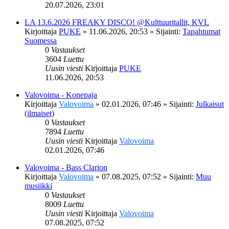
20.07.2026, 23:01
LA 13.6.2026 FREAKY DISCO! @Kulttuuritallit, KVL
Kirjoittaja
PUKE
»
11.06.2026, 20:53
» Sijainti:
Tapahtumat
Suomessa
0
Vastaukset
3604
Luettu
Uusin viesti
Kirjoittaja
PUKE
11.06.2026, 20:53
Valovoima - Konepaja
Kirjoittaja
Valovoima
»
02.01.2026, 07:46
» Sijainti:
Julkaisut
(ilmaiset)
0
Vastaukset
7894
Luettu
Uusin viesti
Kirjoittaja
Valovoima
02.01.2026, 07:46
Valovoima - Bass Clarion
Kirjoittaja
Valovoima
»
07.08.2025, 07:52
» Sijainti:
Muu
musiikki
0
Vastaukset
8009
Luettu
Uusin viesti
Kirjoittaja
Valovoima
07.08.2025, 07:52