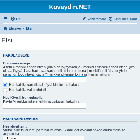
Kovaydin.NET
UKK
Rekisteröidy
Kirjaudu sisään
Etusivu
Etsi
Etsi
HAKULAUSEKE
Etsi avainsanoja:
Aseta
+
merkki sanan eteen, jonka on löydyttävä ja
-
merkki sellaisen sanan eteen, jota
ei saa löytyä. Laita haettavat sanat sulkuihin erotettuna
|
-merkillä, mikäli vain yhden
sanan on löydyttävä. Käytä *-merkkiä jokerimerkkinä osittaisiin hakuihin.
Hae kaikilla sanoilla tai käytä kirjoitettua hakua
Hae kaikilla vaihtoehdoilla
Hae käyttäjätunnuksella:
Käytä *-merkkiä jokerimerkkinä osittaisiin hakuihin.
HAUN VAIHTOEHDOT
Hae alueittain:
Valitse alue tai alueet, josta haluat etsiä. Sisäalueet voidaan hakea valitsemalla se
alapuolelta.