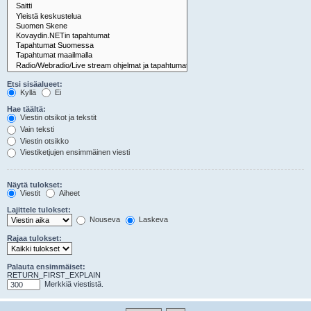
Etsi sisäalueet:
Kyllä
Ei
Hae täältä:
Viestin otsikot ja tekstit
Vain teksti
Viestin otsikko
Viestiketjujen ensimmäinen viesti
Näytä tulokset:
Viestit
Aiheet
Lajittele tulokset:
Nouseva
Laskeva
Rajaa tulokset:
Palauta ensimmäiset:
RETURN_FIRST_EXPLAIN
Merkkiä viestistä.