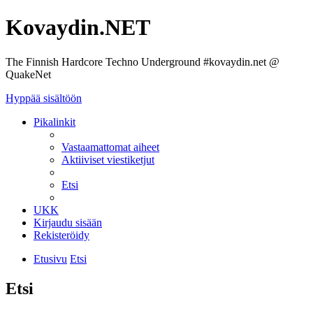
Kovaydin.NET
The Finnish Hardcore Techno Underground #kovaydin.net @
QuakeNet
Hyppää sisältöön
Pikalinkit
Vastaamattomat aiheet
Aktiiviset viestiketjut
Etsi
UKK
Kirjaudu sisään
Rekisteröidy
Etusivu
Etsi
Etsi