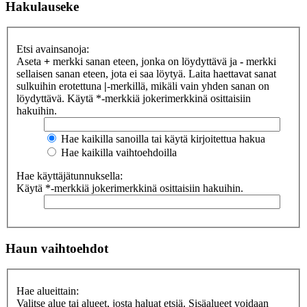
Hakulauseke
Etsi avainsanoja:
Aseta
+
merkki sanan eteen, jonka on löydyttävä ja
-
merkki
sellaisen sanan eteen, jota ei saa löytyä. Laita haettavat sanat
sulkuihin erotettuna
|
-merkillä, mikäli vain yhden sanan on
löydyttävä. Käytä *-merkkiä jokerimerkkinä osittaisiin
hakuihin.
Hae kaikilla sanoilla tai käytä kirjoitettua hakua
Hae kaikilla vaihtoehdoilla
Hae käyttäjätunnuksella:
Käytä *-merkkiä jokerimerkkinä osittaisiin hakuihin.
Haun vaihtoehdot
Hae alueittain:
Valitse alue tai alueet, josta haluat etsiä. Sisäalueet voidaan