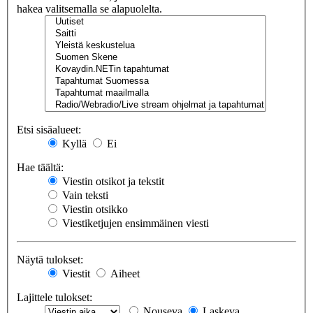
hakea valitsemalla se alapuolelta.
Etsi sisäalueet:
Kyllä
Ei
Hae täältä:
Viestin otsikot ja tekstit
Vain teksti
Viestin otsikko
Viestiketjujen ensimmäinen viesti
Näytä tulokset:
Viestit
Aiheet
Lajittele tulokset:
Nouseva
Laskeva