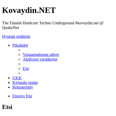
Kovaydin.NET
The Finnish Hardcore Techno Underground #kovaydin.net @
QuakeNet
Hyppää sisältöön
Pikalinkit
Vastaamattomat aiheet
Aktiiviset viestiketjut
Etsi
UKK
Kirjaudu sisään
Rekisteröidy
Etusivu
Etsi
Etsi