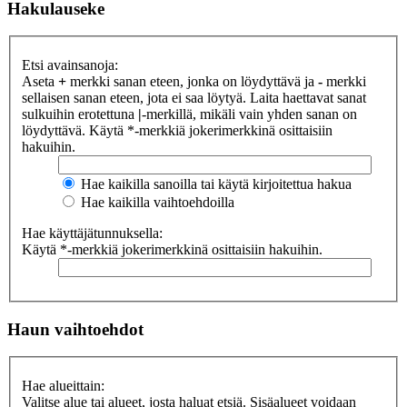
Hakulauseke
Etsi avainsanoja:
Aseta
+
merkki sanan eteen, jonka on löydyttävä ja
-
merkki
sellaisen sanan eteen, jota ei saa löytyä. Laita haettavat sanat
sulkuihin erotettuna
|
-merkillä, mikäli vain yhden sanan on
löydyttävä. Käytä *-merkkiä jokerimerkkinä osittaisiin
hakuihin.
Hae kaikilla sanoilla tai käytä kirjoitettua hakua
Hae kaikilla vaihtoehdoilla
Hae käyttäjätunnuksella:
Käytä *-merkkiä jokerimerkkinä osittaisiin hakuihin.
Haun vaihtoehdot
Hae alueittain:
Valitse alue tai alueet, josta haluat etsiä. Sisäalueet voidaan