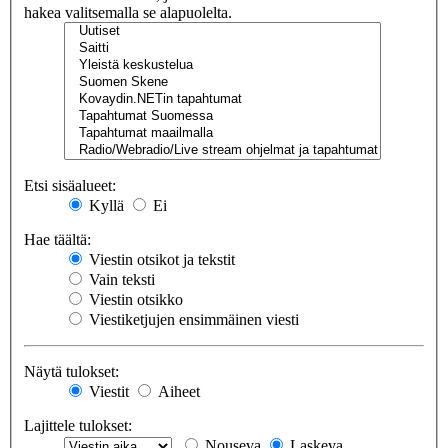
hakea valitsemalla se alapuolelta.
Etsi sisäalueet:
Kyllä
Ei
Hae täältä:
Viestin otsikot ja tekstit
Vain teksti
Viestin otsikko
Viestiketjujen ensimmäinen viesti
Näytä tulokset:
Viestit
Aiheet
Lajittele tulokset:
Nouseva
Laskeva