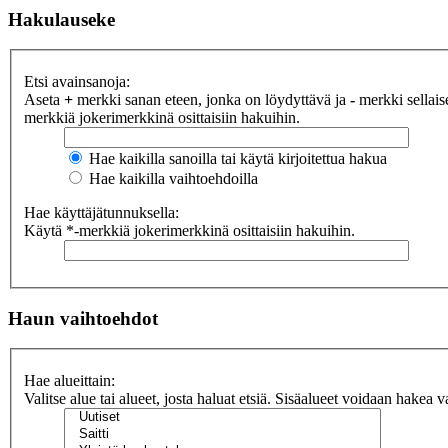
Hakulauseke
Etsi avainsanoja:
Aseta
+
merkki sanan eteen, jonka on löydyttävä ja
-
merkki sellaise
merkkiä jokerimerkkinä osittaisiin hakuihin.
Hae kaikilla sanoilla tai käytä kirjoitettua hakua
Hae kaikilla vaihtoehdoilla
Hae käyttäjätunnuksella:
Käytä *-merkkiä jokerimerkkinä osittaisiin hakuihin.
Haun vaihtoehdot
Hae alueittain:
Valitse alue tai alueet, josta haluat etsiä. Sisäalueet voidaan hakea v