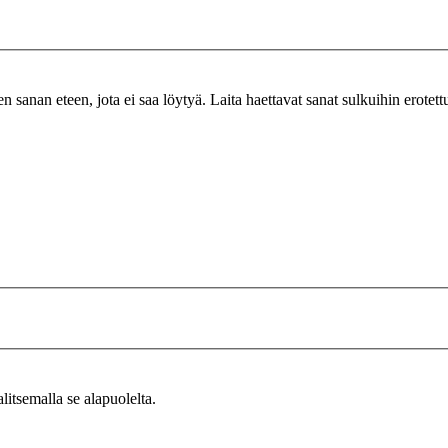
n sanan eteen, jota ei saa löytyä. Laita haettavat sanat sulkuihin erotet
alitsemalla se alapuolelta.