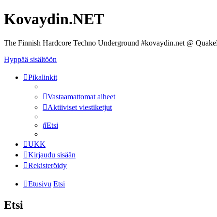
Kovaydin.NET
The Finnish Hardcore Techno Underground #kovaydin.net @ Quake
Hyppää sisältöön
Pikalinkit
Vastaamattomat aiheet
Aktiiviset viestiketjut
Etsi
UKK
Kirjaudu sisään
Rekisteröidy
Etusivu
Etsi
Etsi