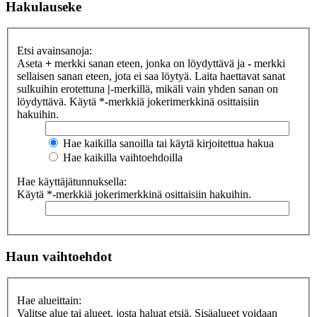
Hakulauseke
Etsi avainsanoja:
Aseta
+
merkki sanan eteen, jonka on löydyttävä ja
-
merkki
sellaisen sanan eteen, jota ei saa löytyä. Laita haettavat sanat
sulkuihin erotettuna
|
-merkillä, mikäli vain yhden sanan on
löydyttävä. Käytä *-merkkiä jokerimerkkinä osittaisiin
hakuihin.
Hae kaikilla sanoilla tai käytä kirjoitettua hakua
Hae kaikilla vaihtoehdoilla
Hae käyttäjätunnuksella:
Käytä *-merkkiä jokerimerkkinä osittaisiin hakuihin.
Haun vaihtoehdot
Hae alueittain:
Valitse alue tai alueet, josta haluat etsiä. Sisäalueet voidaan