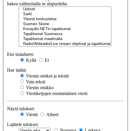
hakea valitsemalla se alapuolelta.
Etsi sisäalueet:
Kyllä
Ei
Hae täältä:
Viestin otsikot ja tekstit
Vain teksti
Viestin otsikko
Viestiketjujen ensimmäinen viesti
Näytä tulokset:
Viestit
Aiheet
Lajittele tulokset:
Nouseva
Laskeva