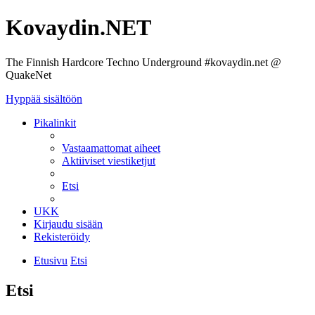
Kovaydin.NET
The Finnish Hardcore Techno Underground #kovaydin.net @
QuakeNet
Hyppää sisältöön
Pikalinkit
Vastaamattomat aiheet
Aktiiviset viestiketjut
Etsi
UKK
Kirjaudu sisään
Rekisteröidy
Etusivu
Etsi
Etsi