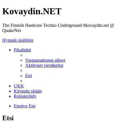
Kovaydin.NET
The Finnish Hardcore Techno Underground #kovaydin.net @
QuakeNet
Hyppää sisältöön
Pikalinkit
Vastaamattomat aiheet
Aktiiviset viestiketjut
Etsi
UKK
Kirjaudu sisään
Rekisteröidy
Etusivu
Etsi
Etsi