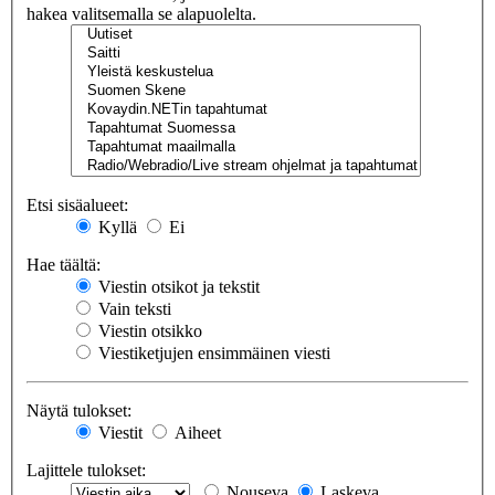
hakea valitsemalla se alapuolelta.
Etsi sisäalueet:
Kyllä
Ei
Hae täältä:
Viestin otsikot ja tekstit
Vain teksti
Viestin otsikko
Viestiketjujen ensimmäinen viesti
Näytä tulokset:
Viestit
Aiheet
Lajittele tulokset:
Nouseva
Laskeva