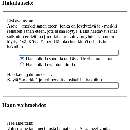
Hakulauseke
Etsi avainsanoja:
Aseta
+
merkki sanan eteen, jonka on löydyttävä ja
-
merkki
sellaisen sanan eteen, jota ei saa löytyä. Laita haettavat sanat
sulkuihin erotettuna
|
-merkillä, mikäli vain yhden sanan on
löydyttävä. Käytä *-merkkiä jokerimerkkinä osittaisiin
hakuihin.
Hae kaikilla sanoilla tai käytä kirjoitettua hakua
Hae kaikilla vaihtoehdoilla
Hae käyttäjätunnuksella:
Käytä *-merkkiä jokerimerkkinä osittaisiin hakuihin.
Haun vaihtoehdot
Hae alueittain:
Valitse alue tai alueet, josta haluat etsiä. Sisäalueet voidaan