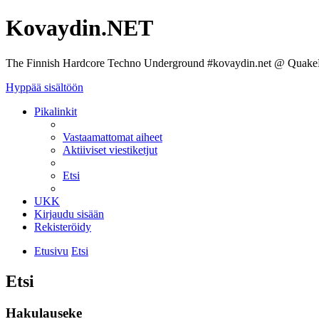
Kovaydin.NET
The Finnish Hardcore Techno Underground #kovaydin.net @ Quake
Hyppää sisältöön
Pikalinkit
Vastaamattomat aiheet
Aktiiviset viestiketjut
Etsi
UKK
Kirjaudu sisään
Rekisteröidy
Etusivu
Etsi
Etsi
Hakulauseke