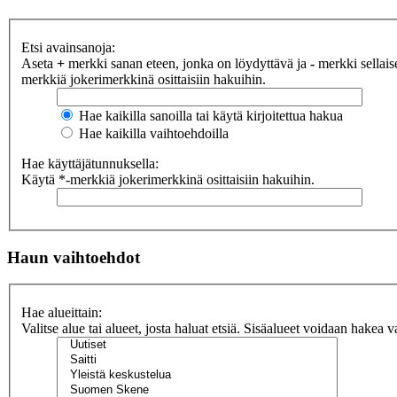
Etsi avainsanoja:
Aseta
+
merkki sanan eteen, jonka on löydyttävä ja
-
merkki sellaise
merkkiä jokerimerkkinä osittaisiin hakuihin.
Hae kaikilla sanoilla tai käytä kirjoitettua hakua
Hae kaikilla vaihtoehdoilla
Hae käyttäjätunnuksella:
Käytä *-merkkiä jokerimerkkinä osittaisiin hakuihin.
Haun vaihtoehdot
Hae alueittain:
Valitse alue tai alueet, josta haluat etsiä. Sisäalueet voidaan hakea v