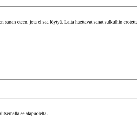
n sanan eteen, jota ei saa löytyä. Laita haettavat sanat sulkuihin erotet
alitsemalla se alapuolelta.