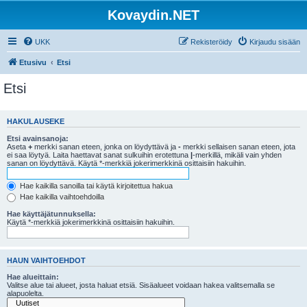
Kovaydin.NET
UKK
Rekisteröidy
Kirjaudu sisään
Etusivu
Etsi
Etsi
HAKULAUSEKE
Etsi avainsanoja:
Aseta
+
merkki sanan eteen, jonka on löydyttävä ja
-
merkki sellaisen sanan eteen, jota
ei saa löytyä. Laita haettavat sanat sulkuihin erotettuna
|
-merkillä, mikäli vain yhden
sanan on löydyttävä. Käytä *-merkkiä jokerimerkkinä osittaisiin hakuihin.
Hae kaikilla sanoilla tai käytä kirjoitettua hakua
Hae kaikilla vaihtoehdoilla
Hae käyttäjätunnuksella:
Käytä *-merkkiä jokerimerkkinä osittaisiin hakuihin.
HAUN VAIHTOEHDOT
Hae alueittain:
Valitse alue tai alueet, josta haluat etsiä. Sisäalueet voidaan hakea valitsemalla se
alapuolelta.