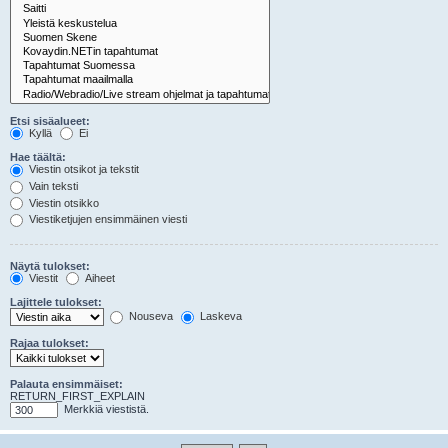
Etsi sisäalueet:
Kyllä
Ei
Hae täältä:
Viestin otsikot ja tekstit
Vain teksti
Viestin otsikko
Viestiketjujen ensimmäinen viesti
Näytä tulokset:
Viestit
Aiheet
Lajittele tulokset:
Nouseva
Laskeva
Rajaa tulokset:
Palauta ensimmäiset:
RETURN_FIRST_EXPLAIN
Merkkiä viestistä.