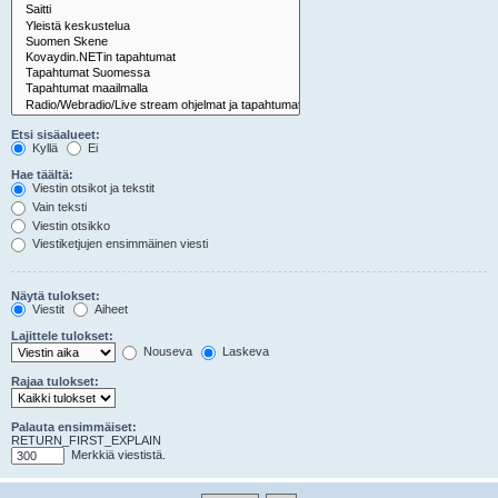
Etsi sisäalueet:
Kyllä
Ei
Hae täältä:
Viestin otsikot ja tekstit
Vain teksti
Viestin otsikko
Viestiketjujen ensimmäinen viesti
Näytä tulokset:
Viestit
Aiheet
Lajittele tulokset:
Nouseva
Laskeva
Rajaa tulokset:
Palauta ensimmäiset:
RETURN_FIRST_EXPLAIN
Merkkiä viestistä.