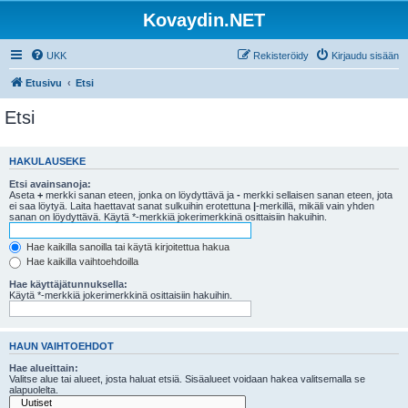
Kovaydin.NET
UKK
Rekisteröidy
Kirjaudu sisään
Etusivu
Etsi
Etsi
HAKULAUSEKE
Etsi avainsanoja:
Aseta
+
merkki sanan eteen, jonka on löydyttävä ja
-
merkki sellaisen sanan eteen, jota
ei saa löytyä. Laita haettavat sanat sulkuihin erotettuna
|
-merkillä, mikäli vain yhden
sanan on löydyttävä. Käytä *-merkkiä jokerimerkkinä osittaisiin hakuihin.
Hae kaikilla sanoilla tai käytä kirjoitettua hakua
Hae kaikilla vaihtoehdoilla
Hae käyttäjätunnuksella:
Käytä *-merkkiä jokerimerkkinä osittaisiin hakuihin.
HAUN VAIHTOEHDOT
Hae alueittain:
Valitse alue tai alueet, josta haluat etsiä. Sisäalueet voidaan hakea valitsemalla se
alapuolelta.