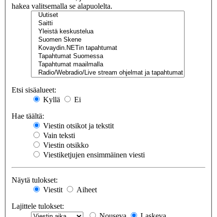
hakea valitsemalla se alapuolelta.
Etsi sisäalueet:
Kyllä
Ei
Hae täältä:
Viestin otsikot ja tekstit
Vain teksti
Viestin otsikko
Viestiketjujen ensimmäinen viesti
Näytä tulokset:
Viestit
Aiheet
Lajittele tulokset:
Nouseva
Laskeva