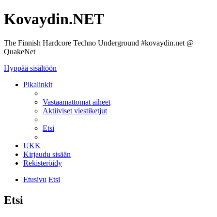
Kovaydin.NET
The Finnish Hardcore Techno Underground #kovaydin.net @
QuakeNet
Hyppää sisältöön
Pikalinkit
Vastaamattomat aiheet
Aktiiviset viestiketjut
Etsi
UKK
Kirjaudu sisään
Rekisteröidy
Etusivu
Etsi
Etsi