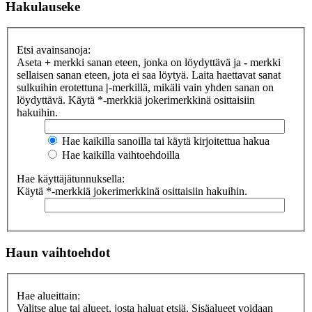
Hakulauseke
Etsi avainsanoja:
Aseta
+
merkki sanan eteen, jonka on löydyttävä ja
-
merkki
sellaisen sanan eteen, jota ei saa löytyä. Laita haettavat sanat
sulkuihin erotettuna
|
-merkillä, mikäli vain yhden sanan on
löydyttävä. Käytä *-merkkiä jokerimerkkinä osittaisiin
hakuihin.
Hae kaikilla sanoilla tai käytä kirjoitettua hakua
Hae kaikilla vaihtoehdoilla
Hae käyttäjätunnuksella:
Käytä *-merkkiä jokerimerkkinä osittaisiin hakuihin.
Haun vaihtoehdot
Hae alueittain:
Valitse alue tai alueet, josta haluat etsiä. Sisäalueet voidaan