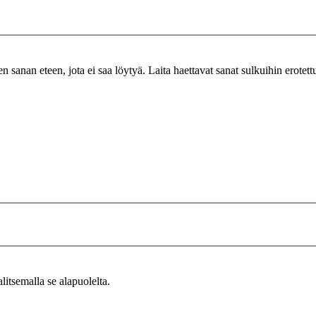
n sanan eteen, jota ei saa löytyä. Laita haettavat sanat sulkuihin erotet
alitsemalla se alapuolelta.