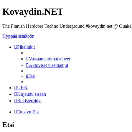
Kovaydin.NET
The Finnish Hardcore Techno Underground #kovaydin.net @ Quake
Hyppää sisältöön
Pikalinkit
Vastaamattomat aiheet
Aktiiviset viestiketjut
Etsi
UKK
Kirjaudu sisään
Rekisteröidy
Etusivu
Etsi
Etsi