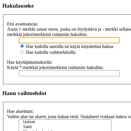
Hakulauseke
Etsi avainsanoja:
Aseta
+
merkki sanan eteen, jonka on löydyttävä ja
-
merkki sellaise
merkkiä jokerimerkkinä osittaisiin hakuihin.
Hae kaikilla sanoilla tai käytä kirjoitettua hakua
Hae kaikilla vaihtoehdoilla
Hae käyttäjätunnuksella:
Käytä *-merkkiä jokerimerkkinä osittaisiin hakuihin.
Haun vaihtoehdot
Hae alueittain:
Valitse alue tai alueet, josta haluat etsiä. Sisäalueet voidaan hakea v