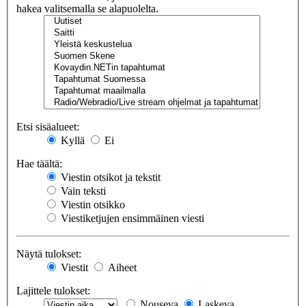
hakea valitsemalla se alapuolelta.
Etsi sisäalueet:
Kyllä
Ei
Hae täältä:
Viestin otsikot ja tekstit
Vain teksti
Viestin otsikko
Viestiketjujen ensimmäinen viesti
Näytä tulokset:
Viestit
Aiheet
Lajittele tulokset:
Nouseva
Laskeva