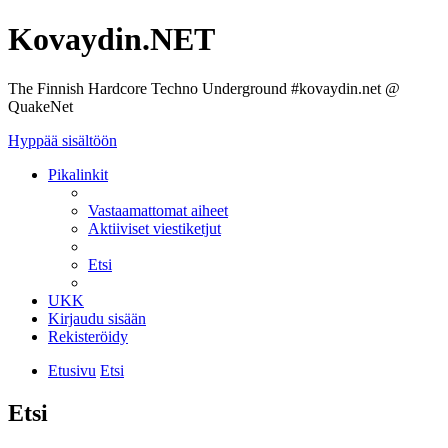
Kovaydin.NET
The Finnish Hardcore Techno Underground #kovaydin.net @
QuakeNet
Hyppää sisältöön
Pikalinkit
Vastaamattomat aiheet
Aktiiviset viestiketjut
Etsi
UKK
Kirjaudu sisään
Rekisteröidy
Etusivu
Etsi
Etsi