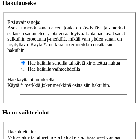
Hakulauseke
Etsi avainsanoja:
Aseta
+
merkki sanan eteen, jonka on löydyttävä ja
-
merkki
sellaisen sanan eteen, jota ei saa löytyä. Laita haettavat sanat
sulkuihin erotettuna
|
-merkillä, mikäli vain yhden sanan on
löydyttävä. Käytä *-merkkiä jokerimerkkinä osittaisiin
hakuihin.
Hae kaikilla sanoilla tai käytä kirjoitettua hakua
Hae kaikilla vaihtoehdoilla
Hae käyttäjätunnuksella:
Käytä *-merkkiä jokerimerkkinä osittaisiin hakuihin.
Haun vaihtoehdot
Hae alueittain:
Valitse alue tai alueet, josta haluat etsiä. Sisäalueet voidaan