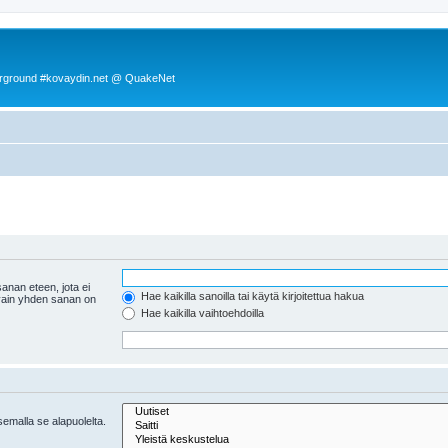
rground #kovaydin.net @ QuakeNet
anan eteen, jota ei
Hae kaikilla sanoilla tai käytä kirjoitettua hakua
 vain yhden sanan on
Hae kaikilla vaihtoehdoilla
tsemalla se alapuolelta.