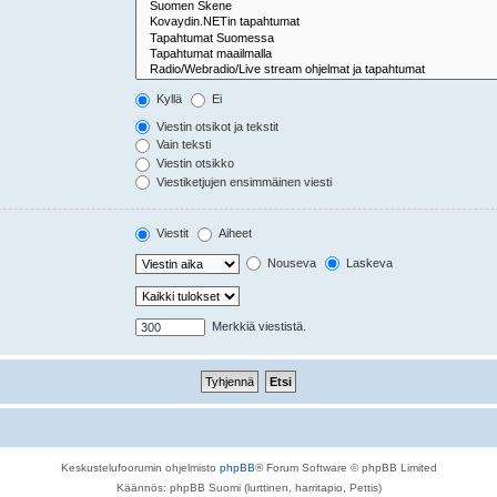
Kyllä
Ei
Viestin otsikot ja tekstit
Vain teksti
Viestin otsikko
Viestiketjujen ensimmäinen viesti
Viestit
Aiheet
Nouseva
Laskeva
Merkkiä viestistä.
Keskustelufoorumin ohjelmisto
phpBB
® Forum Software © phpBB Limited
Käännös: phpBB Suomi (lurttinen, harritapio, Pettis)