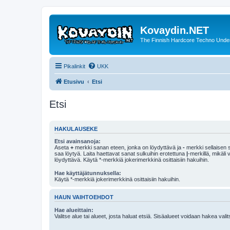
Kovaydin.NET
The Finnish Hardcore Techno Unde
Pikalinkit
UKK
Etusivu
Etsi
Etsi
HAKULAUSEKE
Etsi avainsanoja:
Aseta
+
merkki sanan eteen, jonka on löydyttävä ja
-
merkki sellaisen s
saa löytyä. Laita haettavat sanat sulkuihin erotettuna
|
-merkillä, mikäli
löydyttävä. Käytä *-merkkiä jokerimerkkinä osittaisiin hakuihin.
Hae käyttäjätunnuksella:
Käytä *-merkkiä jokerimerkkinä osittaisiin hakuihin.
HAUN VAIHTOEHDOT
Hae alueittain:
Valitse alue tai alueet, josta haluat etsiä. Sisäalueet voidaan hakea vali