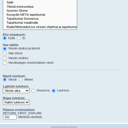
Etsi sisäalueet:
Kyllä
Ei
Hae täältä:
Viestin otsikot ja tekstit
Vain teksti
Viestin otsikko
Viestiketjujen ensimmäinen viesti
Näytä tulokset:
Viestit
Aiheet
Lajittele tulokset:
Nouseva
Laskeva
Rajaa tulokset:
Palauta ensimmäiset:
RETURN_FIRST_EXPLAIN
Merkkiä viestistä.