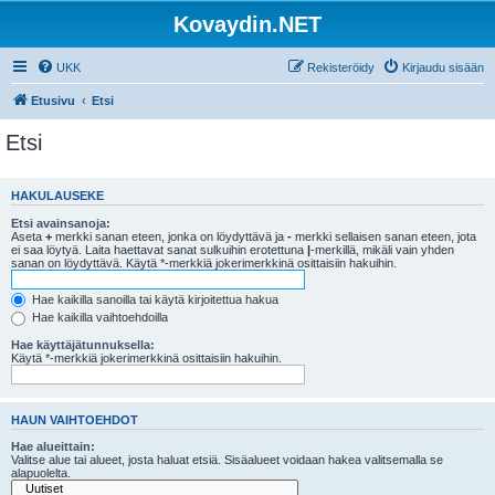
Kovaydin.NET
UKK
Rekisteröidy
Kirjaudu sisään
Etusivu
Etsi
Etsi
HAKULAUSEKE
Etsi avainsanoja:
Aseta
+
merkki sanan eteen, jonka on löydyttävä ja
-
merkki sellaisen sanan eteen, jota
ei saa löytyä. Laita haettavat sanat sulkuihin erotettuna
|
-merkillä, mikäli vain yhden
sanan on löydyttävä. Käytä *-merkkiä jokerimerkkinä osittaisiin hakuihin.
Hae kaikilla sanoilla tai käytä kirjoitettua hakua
Hae kaikilla vaihtoehdoilla
Hae käyttäjätunnuksella:
Käytä *-merkkiä jokerimerkkinä osittaisiin hakuihin.
HAUN VAIHTOEHDOT
Hae alueittain:
Valitse alue tai alueet, josta haluat etsiä. Sisäalueet voidaan hakea valitsemalla se
alapuolelta.